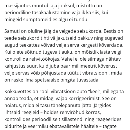
massijaotus muutub aja jooksul, mistõttu on
perioodiline tasakaalustamine vajalik ka siis, kui
mingeid sümptomeid esialgu ei tundu.
Samuti on oluline jälgida velgede seisukorda. Eestis on
teede seisukord tihti väljakutseid pakkuv ning sügavad
augud teekattes võivad velje serva kergesti kõverdada.
Kui olete sõitnud tugevalt auku, on mõistlik lasta velgi
kontrollida rehvitöökojas. Vahel ei ole silmaga nähtav
kahjustus suur, kuid juba paar millimeetrit kõverust
velje servas võib põhjustada tüütut vibratsiooni, mida
on raske ilma spetsiaalse pingita tuvastada.
Kokkuvõttes on rooli vibratsioon auto “keel”, millega ta
annab teada, et midagi vajab korrigeerimist. See on
hoiatus, mida ei tasu tähelepanuta jätta. Järgides
lihtsaid reegleid – hoides rehvirõhud korras,
kontrollides perioodiliselt sillastendi ning reageerides
pidurite ja veermiku ebatavalistele häältele – tagate