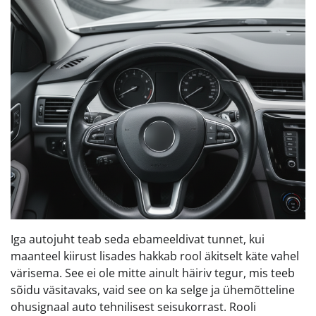
Iga autojuht teab seda ebameeldivat tunnet, kui
maanteel kiirust lisades hakkab rool äkitselt käte vahel
värisema. See ei ole mitte ainult häiriv tegur, mis teeb
sõidu väsitavaks, vaid see on ka selge ja ühemõtteline
ohusignaal auto tehnilisest seisukorrast. Rooli