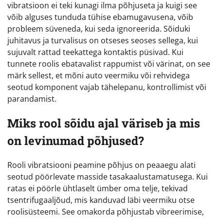
vibratsioon ei teki kunagi ilma põhjuseta ja kuigi see
võib alguses tunduda tühise ebamugavusena, võib
probleem süveneda, kui seda ignoreerida. Sõiduki
juhitavus ja turvalisus on otseses seoses sellega, kui
sujuvalt rattad teekattega kontaktis püsivad. Kui
tunnete roolis ebatavalist rappumist või värinat, on see
märk sellest, et mõni auto veermiku või rehvidega
seotud komponent vajab tähelepanu, kontrollimist või
parandamist.
Miks rool sõidu ajal väriseb ja mis
on levinumad põhjused?
Rooli vibratsiooni peamine põhjus on peaaegu alati
seotud pöörlevate masside tasakaalustamatusega. Kui
ratas ei pöörle ühtlaselt ümber oma telje, tekivad
tsentrifugaaljõud, mis kanduvad läbi veermiku otse
roolisüsteemi. See omakorda põhjustab vibreerimise,