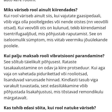
Miks väriseb rool ainult kiirendades?
Kui rool väriseb ainult siis, kui vajutate gaasipedaali,
võib viga olla pooltelgedes või nende otstes (nn veovõlli
otsad). Kui veovõlli ots on kulunud, tekib kiirendamisel
tsentrifugaaljõud, mis põhjustab raputamist. See on
iseloomulik sümptom, mis viitab veermiku jõuülekande
poolele.
Kui palju maksab rooli vibratsiooni parandamine?
See sõltub täielikult põhjusest. Rataste
tasakaalustamine on odav ja kiire protseduur. Kui aga
vaja on vahetada pidurikettad või rooliotsad,
lisanduvad varuosade hinnad. Kindlasti tasub viga
varakult tuvastada, sest edasilükkamine võib
põhjustada lisakahjustusi, mis tõstavad remondikulu
märgatavalt.
Kas tohib edasi sõita, kui rool natuke väriseb?