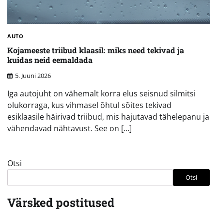
AUTO
Kojameeste triibud klaasil: miks need tekivad ja
kuidas neid eemaldada
5. Juuni 2026
Iga autojuht on vähemalt korra elus seisnud silmitsi
olukorraga, kus vihmasel õhtul sõites tekivad
esiklaasile häirivad triibud, mis hajutavad tähelepanu ja
vähendavad nähtavust. See on […]
Otsi
Otsi
Värsked postitused