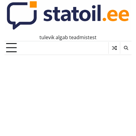
Skip
to
content
tulevik algab teadmistest