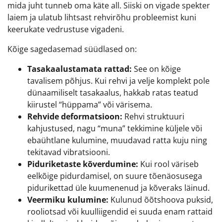
mida juht tunneb oma käte all. Siiski on vigade spekter
laiem ja ulatub lihtsast rehvirõhu probleemist kuni
keerukate vedrustuse vigadeni.
Kõige sagedasemad süüdlased on:
Tasakaalustamata rattad:
See on kõige
tavalisem põhjus. Kui rehvi ja velje komplekt pole
dünaamiliselt tasakaalus, hakkab ratas teatud
kiirustel “hüppama” või värisema.
Rehvide deformatsioon:
Rehvi struktuuri
kahjustused, nagu “muna” tekkimine küljele või
ebaühtlane kulumine, muudavad ratta kuju ning
tekitavad vibratsiooni.
Piduriketaste kõverdumine:
Kui rool väriseb
eelkõige pidurdamisel, on suure tõenäosusega
pidurikettad üle kuumenenud ja kõveraks läinud.
Veermiku kulumine:
Kulunud õõtshoova puksid,
rooliotsad või kuulliigendid ei suuda enam rattaid