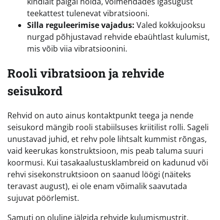
kindlalt paigal hoida, võimendades igasugust
teekattest tulenevat vibratsiooni.
Silla reguleerimise vajadus:
Valed kokkujooksu
nurgad põhjustavad rehvide ebaühtlast kulumist,
mis võib viia vibratsioonini.
Rooli vibratsioon ja rehvide
seisukord
Rehvid on auto ainus kontaktpunkt teega ja nende
seisukord mängib rooli stabiilsuses kriitilist rolli. Sageli
unustavad juhid, et rehv pole lihtsalt kummist rõngas,
vaid keerukas konstruktsioon, mis peab taluma suuri
koormusi. Kui tasakaalustusklambreid on kadunud või
rehvi sisekonstruktsioon on saanud löögi (näiteks
teravast august), ei ole enam võimalik saavutada
sujuvat pöörlemist.
Samuti on oluline jälgida rehvide kulumismustrit.