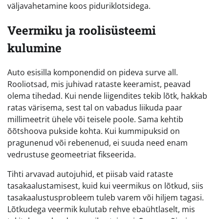
väljavahetamine koos piduriklotsidega.
Veermiku ja roolisüsteemi
kulumine
Auto esisilla komponendid on pideva surve all.
Rooliotsad, mis juhivad rataste keeramist, peavad
olema tihedad. Kui nende liigendites tekib lõtk, hakkab
ratas värisema, sest tal on vabadus liikuda paar
millimeetrit ühele või teisele poole. Sama kehtib
õõtshoova pukside kohta. Kui kummipuksid on
pragunenud või rebenenud, ei suuda need enam
vedrustuse geomeetriat fikseerida.
Tihti arvavad autojuhid, et piisab vaid rataste
tasakaalustamisest, kuid kui veermikus on lõtkud, siis
tasakaalustusprobleem tuleb varem või hiljem tagasi.
Lõtkudega veermik kulutab rehve ebaühtlaselt, mis