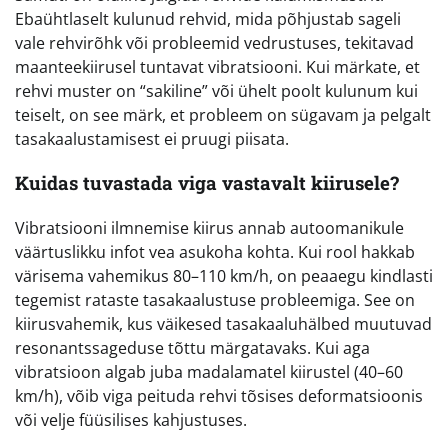
Ebaühtlaselt kulunud rehvid, mida põhjustab sageli
vale rehvirõhk või probleemid vedrustuses, tekitavad
maanteekiirusel tuntavat vibratsiooni. Kui märkate, et
rehvi muster on “sakiline” või ühelt poolt kulunum kui
teiselt, on see märk, et probleem on sügavam ja pelgalt
tasakaalustamisest ei pruugi piisata.
Kuidas tuvastada viga vastavalt kiirusele?
Vibratsiooni ilmnemise kiirus annab autoomanikule
väärtuslikku infot vea asukoha kohta. Kui rool hakkab
värisema vahemikus 80–110 km/h, on peaaegu kindlasti
tegemist rataste tasakaalustuse probleemiga. See on
kiirusvahemik, kus väikesed tasakaaluhälbed muutuvad
resonantssageduse tõttu märgatavaks. Kui aga
vibratsioon algab juba madalamatel kiirustel (40–60
km/h), võib viga peituda rehvi tõsises deformatsioonis
või velje füüsilises kahjustuses.