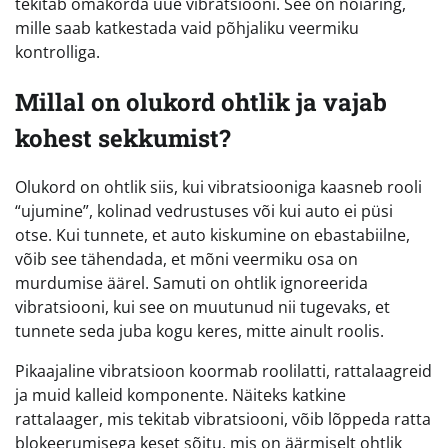
tekitab omakorda uue vibratsiooni. See on nõiaring,
mille saab katkestada vaid põhjaliku veermiku
kontrolliga.
Millal on olukord ohtlik ja vajab
kohest sekkumist?
Olukord on ohtlik siis, kui vibratsiooniga kaasneb rooli
“ujumine”, kolinad vedrustuses või kui auto ei püsi
otse. Kui tunnete, et auto kiskumine on ebastabiilne,
võib see tähendada, et mõni veermiku osa on
murdumise äärel. Samuti on ohtlik ignoreerida
vibratsiooni, kui see on muutunud nii tugevaks, et
tunnete seda juba kogu keres, mitte ainult roolis.
Pikaajaline vibratsioon koormab roolilatti, rattalaagreid
ja muid kalleid komponente. Näiteks katkine
rattalaager, mis tekitab vibratsiooni, võib lõppeda ratta
blokeerumisega keset sõitu, mis on äärmiselt ohtlik