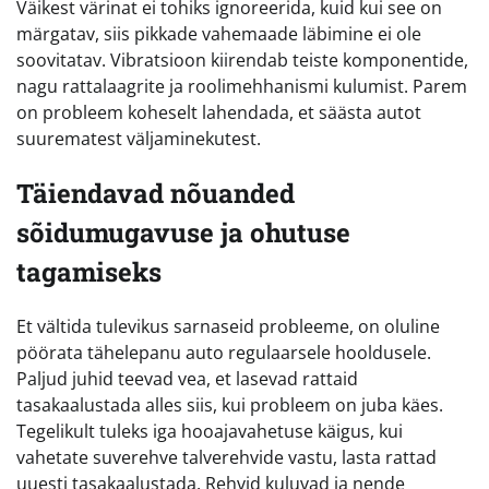
Väikest värinat ei tohiks ignoreerida, kuid kui see on
märgatav, siis pikkade vahemaade läbimine ei ole
soovitatav. Vibratsioon kiirendab teiste komponentide,
nagu rattalaagrite ja roolimehhanismi kulumist. Parem
on probleem koheselt lahendada, et säästa autot
suurematest väljaminekutest.
Täiendavad nõuanded
sõidumugavuse ja ohutuse
tagamiseks
Et vältida tulevikus sarnaseid probleeme, on oluline
pöörata tähelepanu auto regulaarsele hooldusele.
Paljud juhid teevad vea, et lasevad rattaid
tasakaalustada alles siis, kui probleem on juba käes.
Tegelikult tuleks iga hooajavahetuse käigus, kui
vahetate suverehve talverehvide vastu, lasta rattad
uuesti tasakaalustada. Rehvid kuluvad ja nende