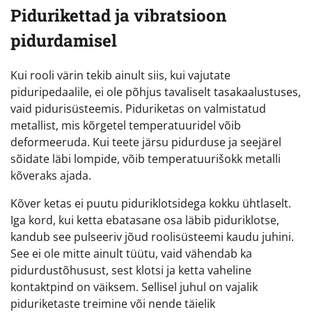
Pidurikettad ja vibratsioon
pidurdamisel
Kui rooli värin tekib ainult siis, kui vajutate
piduripedaalile, ei ole põhjus tavaliselt tasakaalustuses,
vaid pidurisüsteemis. Piduriketas on valmistatud
metallist, mis kõrgetel temperatuuridel võib
deformeeruda. Kui teete järsu pidurduse ja seejärel
sõidate läbi lompide, võib temperatuurišokk metalli
kõveraks ajada.
Kõver ketas ei puutu piduriklotsidega kokku ühtlaselt.
Iga kord, kui ketta ebatasane osa läbib piduriklotse,
kandub see pulseeriv jõud roolisüsteemi kaudu juhini.
See ei ole mitte ainult tüütu, vaid vähendab ka
pidurdustõhusust, sest klotsi ja ketta vaheline
kontaktpind on väiksem. Sellisel juhul on vajalik
piduriketaste treimine või nende täielik