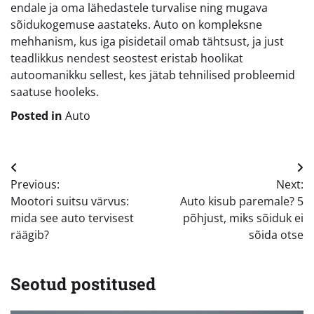
endale ja oma lähedastele turvalise ning mugava
sõidukogemuse aastateks. Auto on kompleksne
mehhanism, kus iga pisidetail omab tähtsust, ja just
teadlikkus nendest seostest eristab hoolikat
autoomanikku sellest, kes jätab tehnilised probleemid
saatuse hooleks.
Posted in
Auto
Navigeerimine
Previous:
Next:
Mootori suitsu värvus:
Auto kisub paremale? 5
mida see auto tervisest
põhjust, miks sõiduk ei
räägib?
sõida otse
Seotud postitused