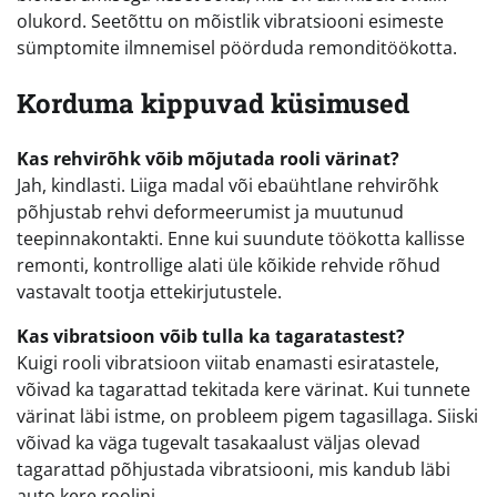
olukord. Seetõttu on mõistlik vibratsiooni esimeste
sümptomite ilmnemisel pöörduda remonditöökotta.
Korduma kippuvad küsimused
Kas rehvirõhk võib mõjutada rooli värinat?
Jah, kindlasti. Liiga madal või ebaühtlane rehvirõhk
põhjustab rehvi deformeerumist ja muutunud
teepinnakontakti. Enne kui suundute töökotta kallisse
remonti, kontrollige alati üle kõikide rehvide rõhud
vastavalt tootja ettekirjutustele.
Kas vibratsioon võib tulla ka tagaratastest?
Kuigi rooli vibratsioon viitab enamasti esiratastele,
võivad ka tagarattad tekitada kere värinat. Kui tunnete
värinat läbi istme, on probleem pigem tagasillaga. Siiski
võivad ka väga tugevalt tasakaalust väljas olevad
tagarattad põhjustada vibratsiooni, mis kandub läbi
auto kere roolini.