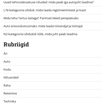
Uued tehnoülevaatuse nõuded: mida peab iga autojuht teadma?
L7e-kategooria sõiduk: mida teada registreerimisest ja loast
Mida teha Tartus lastega? Parimad ideed perepäevaks
Auto erisoodustusmaks: mida teada tööandjal ja töötajal
N2-kategooria sõidukid: kõik, mida juht peab teadma
Rubriigid
Äri
Auto
Kodu
Nõuanded
Raha
Reisimine
Technika