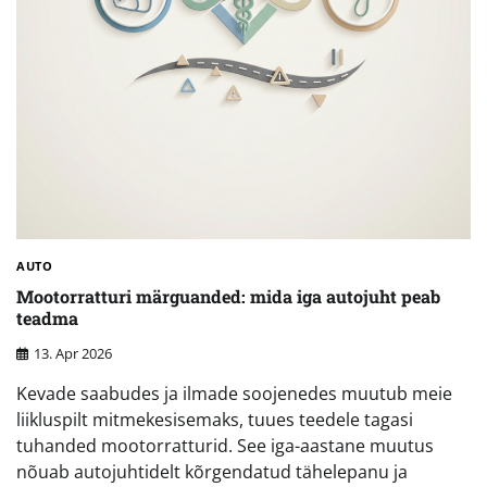
AUTO
Mootorratturi märguanded: mida iga autojuht peab
teadma
13. Apr 2026
Kevade saabudes ja ilmade soojenedes muutub meie
liikluspilt mitmekesisemaks, tuues teedele tagasi
tuhanded mootorratturid. See iga-aastane muutus
nõuab autojuhtidelt kõrgendatud tähelepanu ja