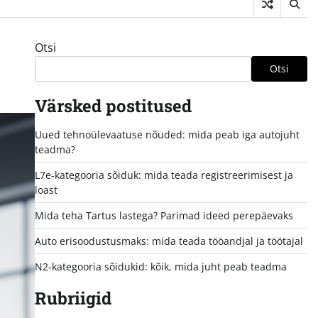
Otsi
Otsi
Värsked postitused
Uued tehnoülevaatuse nõuded: mida peab iga autojuht
teadma?
L7e-kategooria sõiduk: mida teada registreerimisest ja
loast
Mida teha Tartus lastega? Parimad ideed perepäevaks
Auto erisoodustusmaks: mida teada tööandjal ja töötajal
N2-kategooria sõidukid: kõik, mida juht peab teadma
Rubriigid