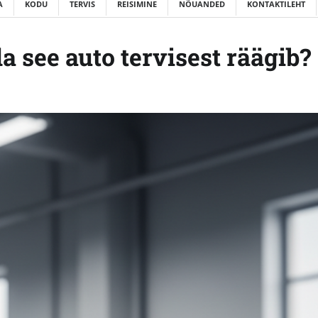
A
KODU
TERVIS
REISIMINE
NÕUANDED
KONTAKTILEHT
a see auto tervisest räägib?