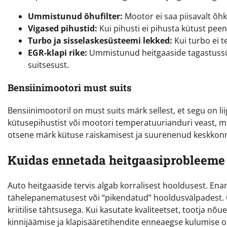
Ummistunud õhufilter:
Mootor ei saa piisavalt õhku
Vigased pihustid:
Kui pihusti ei pihusta kütust peene
Turbo ja sisselaskesüsteemi lekked:
Kui turbo ei t
EGR-klapi rike:
Ummistunud heitgaaside tagastussü
suitsesust.
Bensiinimootori must suits
Bensiinimootoril on must suits märk sellest, et segu on lii
kütusepihustist või mootori temperatuurianduri veast, mi
otsene märk kütuse raiskamisest ja suurenenud keskko
Kuidas ennetada heitgaasiprobleeme
Auto heitgaaside tervis algab korralisest hooldusest. En
tähelepanematusest või “pikendatud” hooldusvälpadest. Õl
kriitilise tähtsusega. Kui kasutate kvaliteetset, tootja n
kinnijäämise ja klapisääretihendite enneaegse kulumise o