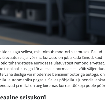
 vaikides lugu sellest, mis toimub mootori sisemuses. Paljud
evaatuse ajal või siis, kui auto on juba katki läinud, kuid
a teid tuhandetesse eurodesse ulatuvatest remondiarvetest.
 tasakaal, kus iga kõrvalekalle normaalsest võib väljendud
ate vana diisliga või modernse bensiinimootoriga autoga, on
dliku autoomaniku pagasis. Selles põhjalikus juhendis lahk
hendavad ja millal on aeg kiiremas korras töökoja poole pöö
deaalne seisukord