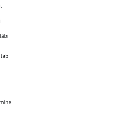
t
i
läbi
stab
emine