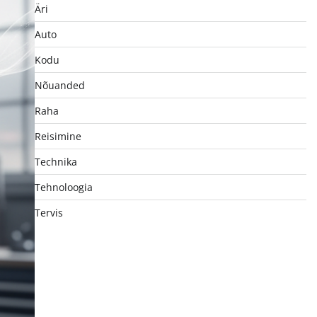
Äri
Auto
Kodu
Nõuanded
Raha
Reisimine
Technika
Tehnoloogia
Tervis