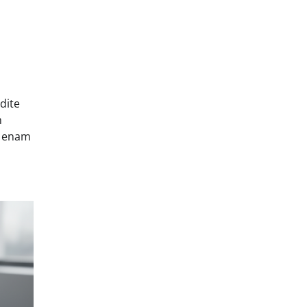
dite
n
a enam