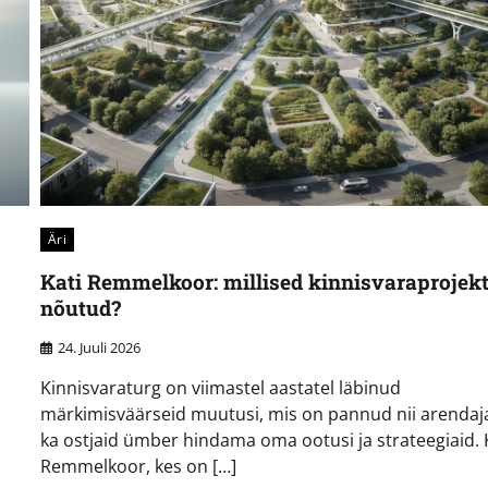
Äri
Kati Remmelkoor: millised kinnisvaraprojekt
nõutud?
24. Juuli 2026
Kinnisvaraturg on viimastel aastatel läbinud
märkimisväärseid muutusi, mis on pannud nii arendaja
ka ostjaid ümber hindama oma ootusi ja strateegiaid. 
Remmelkoor, kes on […]