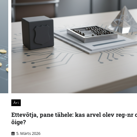
Äri
Ettevõtja, pane tähele: kas arvel olev reg-nr 
õige?
5. Märts 2026