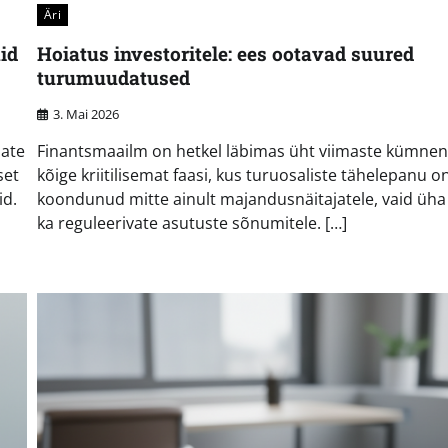
Äri
id
Hoiatus investoritele: ees ootavad suured
turumuudatused
3. Mai 2026
jate
Finantsmaailm on hetkel läbimas üht viimaste kümnen
set
kõige kriitilisemat faasi, kus turuosaliste tähelepanu o
id.
koondunud mitte ainult majandusnäitajatele, vaid üh
ka reguleerivate asutuste sõnumitele. […]