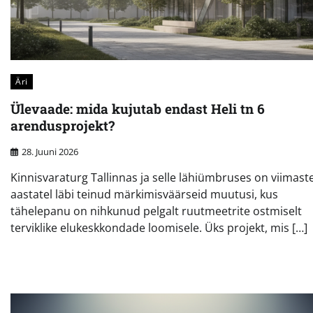
Äri
Ülevaade: mida kujutab endast Heli tn 6
arendusprojekt?
28. Juuni 2026
Kinnisvaraturg Tallinnas ja selle lähiümbruses on viimaste
aastatel läbi teinud märkimisväärseid muutusi, kus
tähelepanu on nihkunud pelgalt ruutmeetrite ostmiselt
terviklike elukeskkondade loomisele. Üks projekt, mis […]