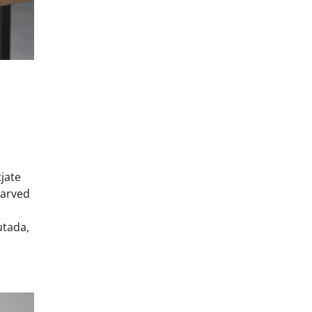
jate
earved
utada,