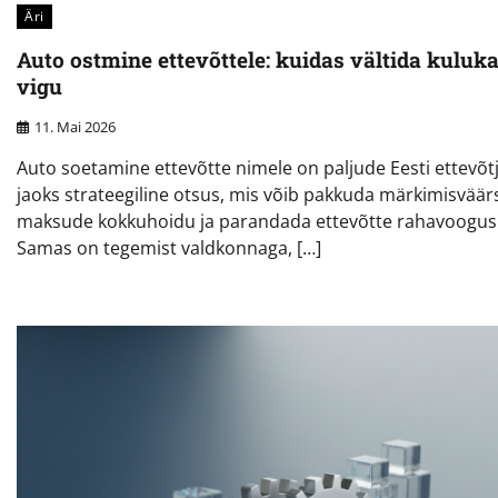
Äri
Auto ostmine ettevõttele: kuidas vältida kuluka
vigu
11. Mai 2026
Auto soetamine ettevõtte nimele on paljude Eesti ettevõt
jaoks strateegiline otsus, mis võib pakkuda märkimisväär
maksude kokkuhoidu ja parandada ettevõtte rahavoogus
Samas on tegemist valdkonnaga, […]