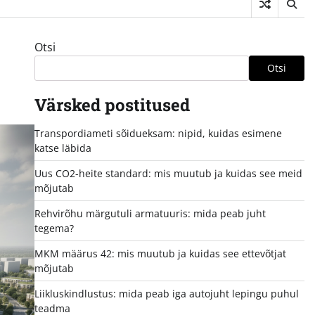
Otsi
Otsi
Värsked postitused
Transpordiameti sõidueksam: nipid, kuidas esimene
katse läbida
Uus CO2-heite standard: mis muutub ja kuidas see meid
mõjutab
Rehvirõhu märgutuli armatuuris: mida peab juht
tegema?
MKM määrus 42: mis muutub ja kuidas see ettevõtjat
mõjutab
Liikluskindlustus: mida peab iga autojuht lepingu puhul
teadma