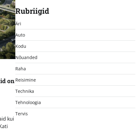
Rubriigid
Äri
Auto
Kodu
Nõuanded
Raha
id on
Reisimine
Technika
Tehnoloogia
Tervis
id kui
Kati