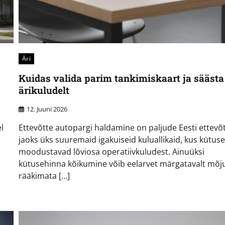
Äri
Kuidas valida parim tankimiskaart ja säästa
ärikuludelt
12. Juuni 2026
l
Ettevõtte autopargi haldamine on paljude Eesti ettevõt
jaoks üks suuremaid igakuiseid kuluallikaid, kus kütus
moodustavad lõviosa operatiivkuludest. Ainuüksi
kütusehinna kõikumine võib eelarvet märgatavalt mõj
rääkimata […]