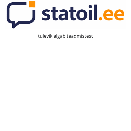
Skip
to
content
tulevik algab teadmistest