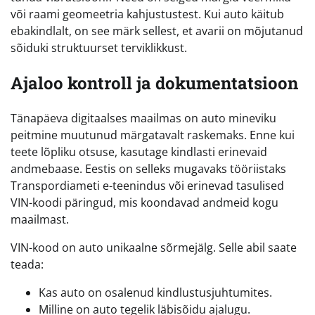
või raami geomeetria kahjustustest. Kui auto käitub
ebakindlalt, on see märk sellest, et avarii on mõjutanud
sõiduki struktuurset terviklikkust.
Ajaloo kontroll ja dokumentatsioon
Tänapäeva digitaalses maailmas on auto mineviku
peitmine muutunud märgatavalt raskemaks. Enne kui
teete lõpliku otsuse, kasutage kindlasti erinevaid
andmebaase. Eestis on selleks mugavaks tööriistaks
Transpordiameti e-teenindus või erinevad tasulised
VIN-koodi päringud, mis koondavad andmeid kogu
maailmast.
VIN-kood on auto unikaalne sõrmejälg. Selle abil saate
teada:
Kas auto on osalenud kindlustusjuhtumites.
Milline on auto tegelik läbisõidu ajalugu.