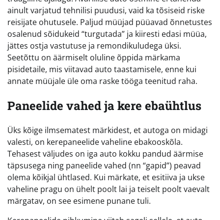
ainult varjatud tehnilisi puudusi, vaid ka tõsiseid riske
reisijate ohutusele. Paljud müüjad püüavad õnnetustes
osalenud sõidukeid “turgutada” ja kiiresti edasi müüa,
jättes ostja vastutuse ja remondikuludega üksi.
Seetõttu on äärmiselt oluline õppida märkama
pisidetaile, mis viitavad auto taastamisele, enne kui
annate müüjale üle oma raske tööga teenitud raha.
Paneelide vahed ja kere ebaühtlus
Üks kõige ilmsematest märkidest, et autoga on midagi
valesti, on kerepaneelide vaheline ebakooskõla.
Tehasest väljudes on iga auto kokku pandud äärmise
täpsusega ning paneelide vahed (nn “gapid”) peavad
olema kõikjal ühtlased. Kui märkate, et esitiiva ja ukse
vaheline pragu on ühelt poolt lai ja teiselt poolt vaevalt
märgatav, on see esimene punane tuli.