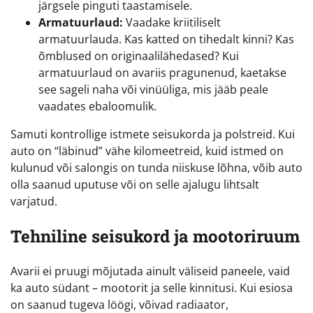
järgsele pinguti taastamisele.
Armatuurlaud:
Vaadake kriitiliselt
armatuurlauda. Kas katted on tihedalt kinni? Kas
õmblused on originaalilähedased? Kui
armatuurlaud on avariis pragunenud, kaetakse
see sageli naha või vinüüliga, mis jääb peale
vaadates ebaloomulik.
Samuti kontrollige istmete seisukorda ja polstreid. Kui
auto on “läbinud” vähe kilomeetreid, kuid istmed on
kulunud või salongis on tunda niiskuse lõhna, võib auto
olla saanud uputuse või on selle ajalugu lihtsalt
varjatud.
Tehniline seisukord ja mootoriruum
Avarii ei pruugi mõjutada ainult väliseid paneele, vaid
ka auto südant – mootorit ja selle kinnitusi. Kui esiosa
on saanud tugeva löögi, võivad radiaator,