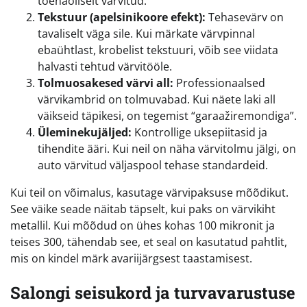
tõenäoliselt värvitud.
Tekstuur (apelsinikoore efekt):
Tehasevärv on
tavaliselt väga sile. Kui märkate värvpinnal
ebaühtlast, krobelist tekstuuri, võib see viidata
halvasti tehtud värvitööle.
Tolmuosakesed värvi all:
Professionaalsed
värvikambrid on tolmuvabad. Kui näete laki all
väikseid täpikesi, on tegemist “garaažiremondiga”.
Üleminekujäljed:
Kontrollige uksepiitasid ja
tihendite ääri. Kui neil on näha värvitolmu jälgi, on
auto värvitud väljaspool tehase standardeid.
Kui teil on võimalus, kasutage värvipaksuse mõõdikut.
See väike seade näitab täpselt, kui paks on värvikiht
metallil. Kui mõõdud on ühes kohas 100 mikronit ja
teises 300, tähendab see, et seal on kasutatud pahtlit,
mis on kindel märk avariijärgsest taastamisest.
Salongi seisukord ja turvavarustuse