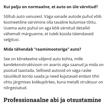
Kui palju on normaalne, et auto on üle värvitud?
Sõltub auto vanusest. Väga vanade autode puhul võib
kosmeetiline värvimine olla tavaline kulumise tõttu.
Uuema auto puhul on aga kõik värvitud detailid
vähemalt märguanne, et tuleb küsida täiendavaid
selgitusi.
Mida tähendab “raamimootoriga” auto?
See on kõnekeelne väljend auto kohta, mille
kandekonstruktsioon on avariis viga saanud ja mida on
püütud taastada. Selliseid autosid on väga raske
täiuslikult korda saada ja need kujutavad endast tihti
ohtu järgmises kokkupõrkes, kuna metalli struktuur on
nõrgestatud.
Professionaalne abi ja otsustamine