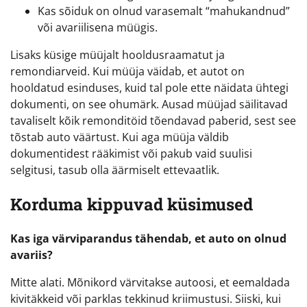
Kas sõiduk on olnud varasemalt “mahukandnud”
või avariilisena müügis.
Lisaks küsige müüjalt hooldusraamatut ja
remondiarveid. Kui müüja väidab, et autot on
hooldatud esinduses, kuid tal pole ette näidata ühtegi
dokumenti, on see ohumärk. Ausad müüjad säilitavad
tavaliselt kõik remonditöid tõendavad paberid, sest see
tõstab auto väärtust. Kui aga müüja väldib
dokumentidest rääkimist või pakub vaid suulisi
selgitusi, tasub olla äärmiselt ettevaatlik.
Korduma kippuvad küsimused
Kas iga värviparandus tähendab, et auto on olnud
avariis?
Mitte alati. Mõnikord värvitakse autoosi, et eemaldada
kivitäkkeid või parklas tekkinud kriimustusi. Siiski, kui