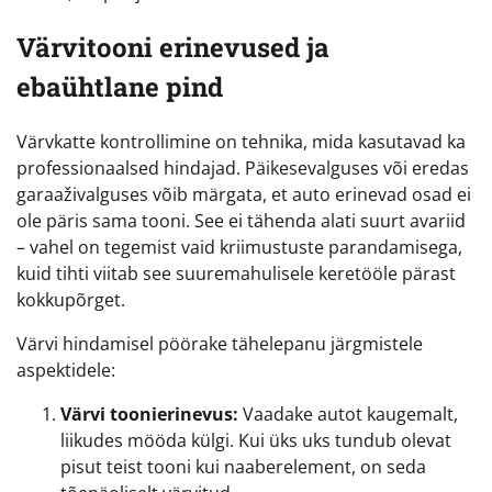
Värvitooni erinevused ja
ebaühtlane pind
Värvkatte kontrollimine on tehnika, mida kasutavad ka
professionaalsed hindajad. Päikesevalguses või eredas
garaaživalguses võib märgata, et auto erinevad osad ei
ole päris sama tooni. See ei tähenda alati suurt avariid
– vahel on tegemist vaid kriimustuste parandamisega,
kuid tihti viitab see suuremahulisele keretööle pärast
kokkupõrget.
Värvi hindamisel pöörake tähelepanu järgmistele
aspektidele:
Värvi toonierinevus:
Vaadake autot kaugemalt,
liikudes mööda külgi. Kui üks uks tundub olevat
pisut teist tooni kui naaberelement, on seda