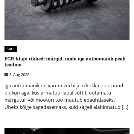
Auto
EGR-klapi rikked: märgid, mida iga autoomanik peab
teadma
3. Aug 2026
Iga autoomanik on varem või hiljem kokku puutunud
olukorraga, kus armatuurlaual süttib ootamatu
märgutuli või mootori töö muutub ebaühtlaseks.
Üheks kõige sagedasemaks, kuid sageli alahinnatud […]