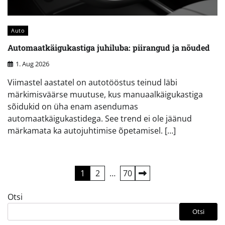
Auto
Automaatkäigukastiga juhiluba: piirangud ja nõuded
1. Aug 2026
Viimastel aastatel on autotööstus teinud läbi
märkimisväärse muutuse, kus manuaalkäigukastiga
sõidukid on üha enam asendumas
automaatkäigukastidega. See trend ei ole jäänud
märkamata ka autojuhtimise õpetamisel. […]
Postituste
1
2
…
70
leheküljendus
Otsi
Otsi