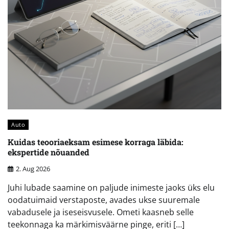
Auto
Kuidas teooriaeksam esimese korraga läbida:
ekspertide nõuanded
2. Aug 2026
Juhi lubade saamine on paljude inimeste jaoks üks elu
oodatuimaid verstaposte, avades ukse suuremale
vabadusele ja iseseisvusele. Ometi kaasneb selle
teekonnaga ka märkimisväärne pinge, eriti […]