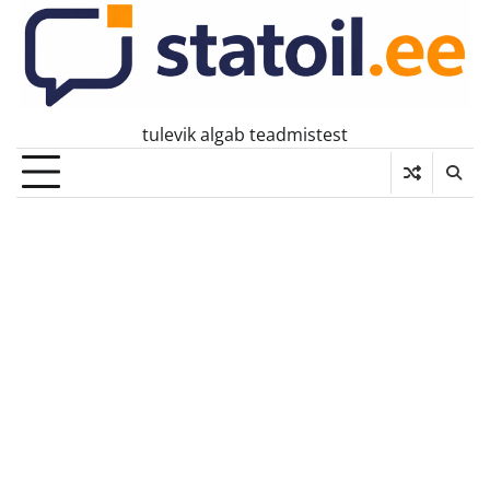
Skip
to
content
tulevik algab teadmistest