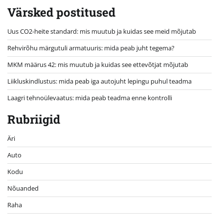
Värsked postitused
Uus CO2-heite standard: mis muutub ja kuidas see meid mõjutab
Rehvirõhu märgutuli armatuuris: mida peab juht tegema?
MKM määrus 42: mis muutub ja kuidas see ettevõtjat mõjutab
Liikluskindlustus: mida peab iga autojuht lepingu puhul teadma
Laagri tehnoülevaatus: mida peab teadma enne kontrolli
Rubriigid
Äri
Auto
Kodu
Nõuanded
Raha