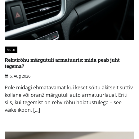
Auto
Rehvirõhu märgutuli armatuuris: mida peab juht
tegema?
6. Aug 2026
Pole midagi ehmatavamat kui keset sõitu äkitselt süttiv
kollane või oranž märgutuli auto armatuurlaual. Eriti
siis, kui tegemist on rehvirõhu hoiatustulega – see
väike ikoon, […]