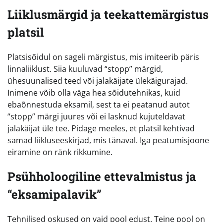
Liiklusmärgid ja teekattemärgistus
platsil
Platsisõidul on sageli märgistus, mis imiteerib päris
linnaliiklust. Siia kuuluvad “stopp” märgid,
ühesuunalised teed või jalakäijate ülekäigurajad.
Inimene võib olla väga hea sõidutehnikas, kuid
ebaõnnestuda eksamil, sest ta ei peatanud autot
“stopp” märgi juures või ei lasknud kujuteldavat
jalakäijat üle tee. Pidage meeles, et platsil kehtivad
samad liikluseeskirjad, mis tänaval. Iga peatumisjoone
eiramine on ränk rikkumine.
Psühholoogiline ettevalmistus ja
“eksamipalavik”
Tehnilised oskused on vaid pool edust. Teine pool on