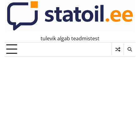
Skip
to
content
tulevik algab teadmistest