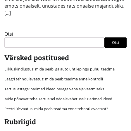
emotsionaalselt, unustades ratsionaalse majandusliku
[…]
Otsi
Otsi
Värsked postitused
Liikluskindlustus: mida peab iga autojuht lepingu puhul teadma
Laagri tehnoülevaatus: mida peab teadma enne kontrolli
Tartus lastega: parimad ideed perega vaba aja veetmiseks
Mida põnevat teha Tartus sel nädalavahetusel? Parimad ideed
Peetri ülevaatus: mida peab teadma enne tehnoülevaatust?
Rubriigid