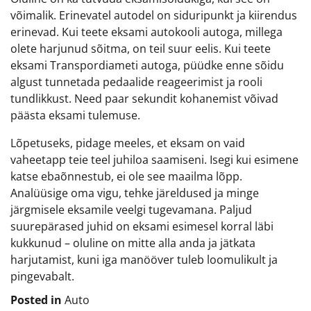
võimalik. Erinevatel autodel on siduripunkt ja kiirendus
erinevad. Kui teete eksami autokooli autoga, millega
olete harjunud sõitma, on teil suur eelis. Kui teete
eksami Transpordiameti autoga, püüdke enne sõidu
algust tunnetada pedaalide reageerimist ja rooli
tundlikkust. Need paar sekundit kohanemist võivad
päästa eksami tulemuse.
Lõpetuseks, pidage meeles, et eksam on vaid
vaheetapp teie teel juhiloa saamiseni. Isegi kui esimene
katse ebaõnnestub, ei ole see maailma lõpp.
Analüüsige oma vigu, tehke järeldused ja minge
järgmisele eksamile veelgi tugevamana. Paljud
suurepärased juhid on eksami esimesel korral läbi
kukkunud – oluline on mitte alla anda ja jätkata
harjutamist, kuni iga manööver tuleb loomulikult ja
pingevabalt.
Posted in
Auto