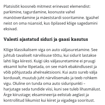
Platsisõit koosneb mitmest erinevast elemendist:
parkimine, tagurdamine, koonuste vahel
manööverdamine ja mäeststardi sooritamine. Igaühel
neist on oma nüansid, kus õpilased kõige sagedamini
eksivad.
Valesti ajastatud siduri ja gaasi kasutus
Kõige klassikalisem viga on auto väljasuretamine. See
juhtub tavaliselt närvilisuse tõttu, kui sidurit lastakse
lahti liiga kiiresti. Kuigi üks väljasuretamine ei pruugi
eksamit kohe lõpetada, on see märk ebakindlusest ja
võib põhjustada ahelreaktsiooni. Kui auto sureb välja
korduvalt, muutub juht närvilisemaks ja teeb rohkem
vigu. Oluline on tunda oma auto siduripunkti –
harjutage seda tundide viisi, kuni see tuleb lihasmälust.
Ärge kiirustage; eksamineerija eelistab aeglast ja
kontrollitud liikumist kui kiiret ja vigadega sooritust.