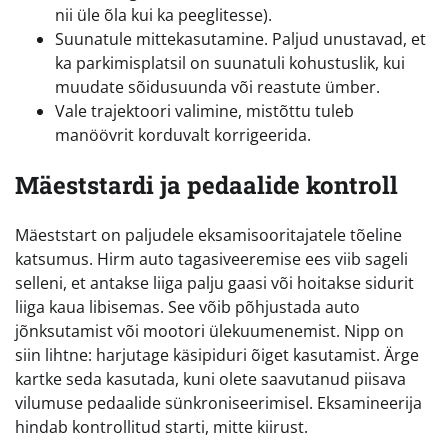
nii üle õla kui ka peeglitesse).
Suunatule mittekasutamine. Paljud unustavad, et
ka parkimisplatsil on suunatuli kohustuslik, kui
muudate sõidusuunda või reastute ümber.
Vale trajektoori valimine, mistõttu tuleb
manöövrit korduvalt korrigeerida.
Mäeststardi ja pedaalide kontroll
Mäeststart on paljudele eksamisooritajatele tõeline
katsumus. Hirm auto tagasiveeremise ees viib sageli
selleni, et antakse liiga palju gaasi või hoitakse sidurit
liiga kaua libisemas. See võib põhjustada auto
jõnksutamist või mootori ülekuumenemist. Nipp on
siin lihtne: harjutage käsipiduri õiget kasutamist. Ärge
kartke seda kasutada, kuni olete saavutanud piisava
vilumuse pedaalide sünkroniseerimisel. Eksamineerija
hindab kontrollitud starti, mitte kiirust.