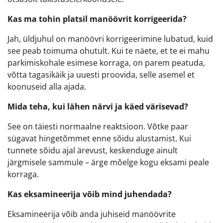
Kas ma tohin platsil manöövrit korrigeerida?
Jah, üldjuhul on manöövri korrigeerimine lubatud, kuid
see peab toimuma ohutult. Kui te näete, et te ei mahu
parkimiskohale esimese korraga, on parem peatuda,
võtta tagasikäik ja uuesti proovida, selle asemel et
koonuseid alla ajada.
Mida teha, kui lähen närvi ja käed värisevad?
See on täiesti normaalne reaktsioon. Võtke paar
sügavat hingetõmmet enne sõidu alustamist. Kui
tunnete sõidu ajal ärevust, keskenduge ainult
järgmisele sammule – ärge mõelge kogu eksami peale
korraga.
Kas eksamineerija võib mind juhendada?
Eksamineerija võib anda juhiseid manöövrite