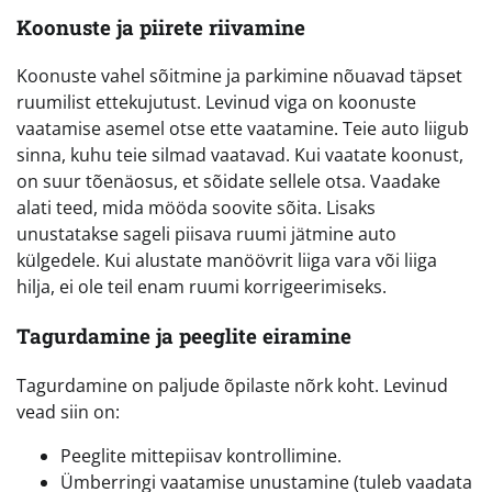
Koonuste ja piirete riivamine
Koonuste vahel sõitmine ja parkimine nõuavad täpset
ruumilist ettekujutust. Levinud viga on koonuste
vaatamise asemel otse ette vaatamine. Teie auto liigub
sinna, kuhu teie silmad vaatavad. Kui vaatate koonust,
on suur tõenäosus, et sõidate sellele otsa. Vaadake
alati teed, mida mööda soovite sõita. Lisaks
unustatakse sageli piisava ruumi jätmine auto
külgedele. Kui alustate manöövrit liiga vara või liiga
hilja, ei ole teil enam ruumi korrigeerimiseks.
Tagurdamine ja peeglite eiramine
Tagurdamine on paljude õpilaste nõrk koht. Levinud
vead siin on:
Peeglite mittepiisav kontrollimine.
Ümberringi vaatamise unustamine (tuleb vaadata