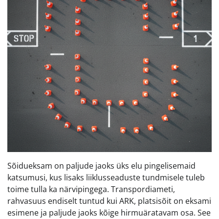
Sõidueksam on paljude jaoks üks elu pingelisemaid
katsumusi, kus lisaks liiklusseaduste tundmisele tuleb
toime tulla ka närvipingega. Transpordiameti,
rahvasuus endiselt tuntud kui ARK, platsisõit on eksami
esimene ja paljude jaoks kõige hirmuäratavam osa. See