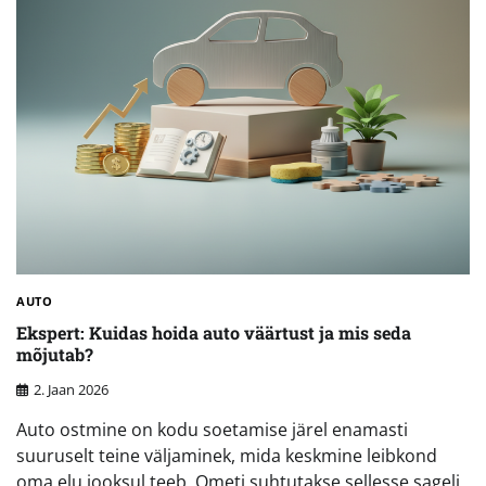
AUTO
Ekspert: Kuidas hoida auto väärtust ja mis seda
mõjutab?
2. Jaan 2026
Auto ostmine on kodu soetamise järel enamasti
suuruselt teine väljaminek, mida keskmine leibkond
oma elu jooksul teeb. Ometi suhtutakse sellesse sageli