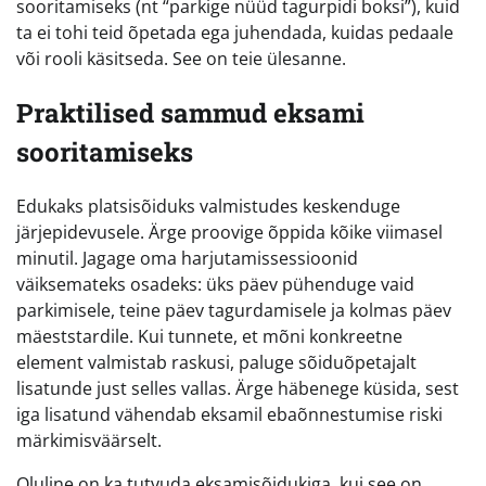
sooritamiseks (nt “parkige nüüd tagurpidi boksi”), kuid
ta ei tohi teid õpetada ega juhendada, kuidas pedaale
või rooli käsitseda. See on teie ülesanne.
Praktilised sammud eksami
sooritamiseks
Edukaks platsisõiduks valmistudes keskenduge
järjepidevusele. Ärge proovige õppida kõike viimasel
minutil. Jagage oma harjutamissessioonid
väiksemateks osadeks: üks päev pühenduge vaid
parkimisele, teine päev tagurdamisele ja kolmas päev
mäeststardile. Kui tunnete, et mõni konkreetne
element valmistab raskusi, paluge sõiduõpetajalt
lisatunde just selles vallas. Ärge häbenege küsida, sest
iga lisatund vähendab eksamil ebaõnnestumise riski
märkimisväärselt.
Oluline on ka tutvuda eksamisõidukiga, kui see on