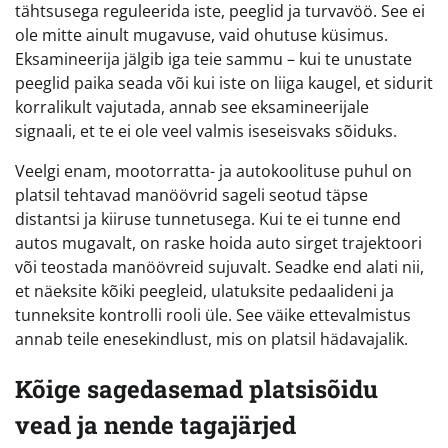
tähtsusega reguleerida iste, peeglid ja turvavöö. See ei
ole mitte ainult mugavuse, vaid ohutuse küsimus.
Eksamineerija jälgib iga teie sammu – kui te unustate
peeglid paika seada või kui iste on liiga kaugel, et sidurit
korralikult vajutada, annab see eksamineerijale
signaali, et te ei ole veel valmis iseseisvaks sõiduks.
Veelgi enam, mootorratta- ja autokoolituse puhul on
platsil tehtavad manöövrid sageli seotud täpse
distantsi ja kiiruse tunnetusega. Kui te ei tunne end
autos mugavalt, on raske hoida auto sirget trajektoori
või teostada manöövreid sujuvalt. Seadke end alati nii,
et näeksite kõiki peegleid, ulatuksite pedaalideni ja
tunneksite kontrolli rooli üle. See väike ettevalmistus
annab teile enesekindlust, mis on platsil hädavajalik.
Kõige sagedasemad platsisõidu
vead ja nende tagajärjed