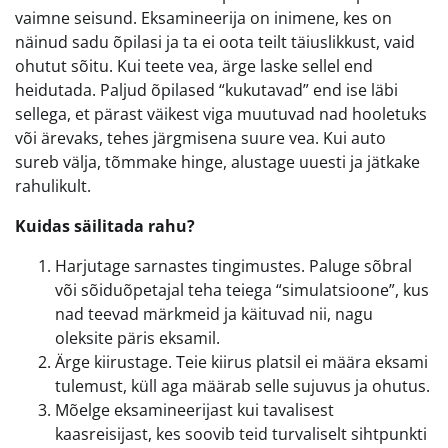
vaimne seisund. Eksamineerija on inimene, kes on
näinud sadu õpilasi ja ta ei oota teilt täiuslikkust, vaid
ohutut sõitu. Kui teete vea, ärge laske sellel end
heidutada. Paljud õpilased “kukutavad” end ise läbi
sellega, et pärast väikest viga muutuvad nad hooletuks
või ärevaks, tehes järgmisena suure vea. Kui auto
sureb välja, tõmmake hinge, alustage uuesti ja jätkake
rahulikult.
Kuidas säilitada rahu?
Harjutage sarnastes tingimustes. Paluge sõbral
või sõiduõpetajal teha teiega “simulatsioone”, kus
nad teevad märkmeid ja käituvad nii, nagu
oleksite päris eksamil.
Ärge kiirustage. Teie kiirus platsil ei määra eksami
tulemust, küll aga määrab selle sujuvus ja ohutus.
Mõelge eksamineerijast kui tavalisest
kaasreisijast, kes soovib teid turvaliselt sihtpunkti