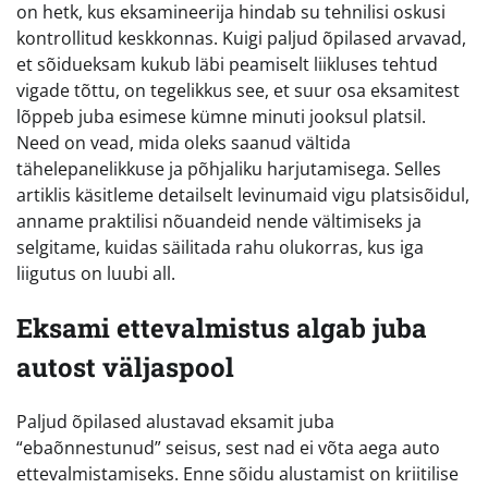
on hetk, kus eksamineerija hindab su tehnilisi oskusi
kontrollitud keskkonnas. Kuigi paljud õpilased arvavad,
et sõidueksam kukub läbi peamiselt liikluses tehtud
vigade tõttu, on tegelikkus see, et suur osa eksamitest
lõppeb juba esimese kümne minuti jooksul platsil.
Need on vead, mida oleks saanud vältida
tähelepanelikkuse ja põhjaliku harjutamisega. Selles
artiklis käsitleme detailselt levinumaid vigu platsisõidul,
anname praktilisi nõuandeid nende vältimiseks ja
selgitame, kuidas säilitada rahu olukorras, kus iga
liigutus on luubi all.
Eksami ettevalmistus algab juba
autost väljaspool
Paljud õpilased alustavad eksamit juba
“ebaõnnestunud” seisus, sest nad ei võta aega auto
ettevalmistamiseks. Enne sõidu alustamist on kriitilise