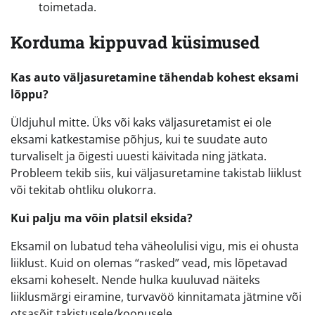
toimetada.
Korduma kippuvad küsimused
Kas auto väljasuretamine tähendab kohest eksami
lõppu?
Üldjuhul mitte. Üks või kaks väljasuretamist ei ole
eksami katkestamise põhjus, kui te suudate auto
turvaliselt ja õigesti uuesti käivitada ning jätkata.
Probleem tekib siis, kui väljasuretamine takistab liiklust
või tekitab ohtliku olukorra.
Kui palju ma võin platsil eksida?
Eksamil on lubatud teha väheolulisi vigu, mis ei ohusta
liiklust. Kuid on olemas “rasked” vead, mis lõpetavad
eksami koheselt. Nende hulka kuuluvad näiteks
liiklusmärgi eiramine, turvavöö kinnitamata jätmine või
otsasõit takistusele/koonusele.