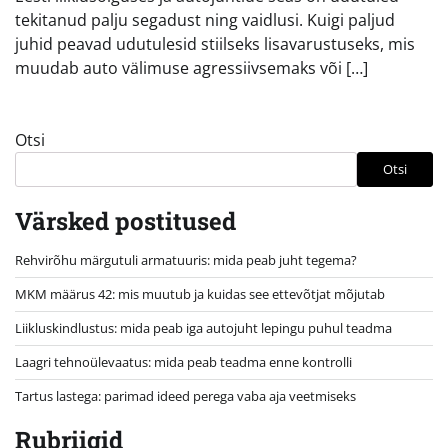
tekitanud palju segadust ning vaidlusi. Kuigi paljud
juhid peavad udutulesid stiilseks lisavarustuseks, mis
muudab auto välimuse agressiivsemaks või […]
Otsi
Otsi
Värsked postitused
Rehvirõhu märgutuli armatuuris: mida peab juht tegema?
MKM määrus 42: mis muutub ja kuidas see ettevõtjat mõjutab
Liikluskindlustus: mida peab iga autojuht lepingu puhul teadma
Laagri tehnoülevaatus: mida peab teadma enne kontrolli
Tartus lastega: parimad ideed perega vaba aja veetmiseks
Rubriigid