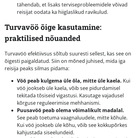
tähendab, et lisaks terviseprobleemidele võivad
reisijat oodata ka hiiglaslikud ravikulud.
Turvavöö õige kasutamine:
praktilised nõuanded
Turvavöö efektiivsus sõltub suuresti sellest, kas see on
õigesti paigaldatud. Siin on mõned juhised, mida iga
reisija peaks silmas pidama:
Vöö peab kulgema üle õla, mitte üle kaela.
Kui
vöö jookseb üle kaela, võib see pidurdamisel
tekitada tõsiseid vigastusi. Kasutage vajadusel
kõrguse reguleerimise mehhanismi.
Puusavöö peab olema võimalikult madalal.
See peab toetuma vaagnaluudele, mitte kõhule.
Kui vöö jookseb üle kõhu, võib see kokkupõrkes
kahjustada siseelundeid.