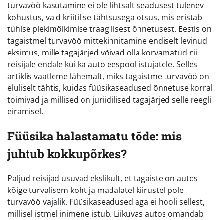
turvavöö kasutamine ei ole lihtsalt seadusest tulenev
kohustus, vaid kriitilise tähtsusega otsus, mis eristab
tühise plekimõlkimise traagilisest õnnetusest. Eestis on
tagaistmel turvavöö mittekinnitamine endiselt levinud
eksimus, mille tagajärjed võivad olla korvamatud nii
reisijale endale kui ka auto eespool istujatele. Selles
artiklis vaatleme lähemalt, miks tagaistme turvavöö on
eluliselt tähtis, kuidas füüsikaseadused õnnetuse korral
toimivad ja millised on juriidilised tagajärjed selle reegli
eiramisel.
Füüsika halastamatu tõde: mis
juhtub kokkupõrkes?
Paljud reisijad usuvad ekslikult, et tagaiste on autos
kõige turvalisem koht ja madalatel kiirustel pole
turvavöö vajalik. Füüsikaseadused aga ei hooli sellest,
millisel istmel inimene istub. Liikuvas autos omandab