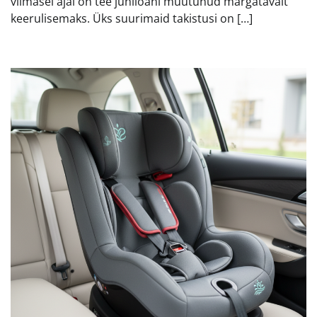
viimasel ajal on tee juhiloani muutunud märgatavalt
keerulisemaks. Üks suurimaid takistusi on […]