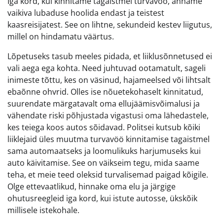
Iga kord, kui kinnitame tagaistmel turvavöö, anname
vaikiva lubaduse hoolida endast ja teistest
kaasreisijatest. See on lihtne, sekundeid kestev liigutus,
millel on hindamatu väärtus.
Lõpetuseks tasub meeles pidada, et liiklusõnnetused ei
vali aega ega kohta. Need juhtuvad ootamatult, sageli
inimeste tõttu, kes on väsinud, hajameelsed või lihtsalt
ebaõnne ohvrid. Olles ise nõuetekohaselt kinnitatud,
suurendate märgatavalt oma ellujäämisvõimalusi ja
vähendate riski põhjustada vigastusi oma lähedastele,
kes teiega koos autos sõidavad. Politsei kutsub kõiki
liiklejaid üles muutma turvavöö kinnitamise tagaistmel
sama automaatseks ja loomulikuks harjumuseks kui
auto käivitamise. See on väikseim tegu, mida saame
teha, et meie teed oleksid turvalisemad paigad kõigile.
Olge ettevaatlikud, hinnake oma elu ja järgige
ohutusreegleid iga kord, kui istute autosse, ükskõik
millisele istekohale.