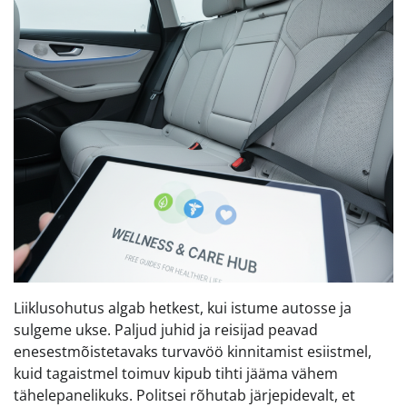
Liiklusohutus algab hetkest, kui istume autosse ja
sulgeme ukse. Paljud juhid ja reisijad peavad
enesestmõistetavaks turvavöö kinnitamist esiistmel,
kuid tagaistmel toimuv kipub tihti jääma vähem
tähelepanelikuks. Politsei rõhutab järjepidevalt, et