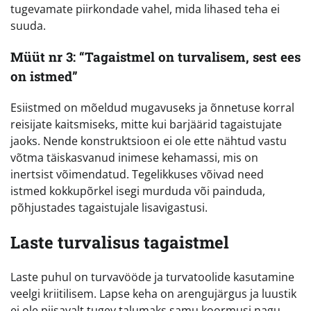
tugevamate piirkondade vahel, mida lihased teha ei
suuda.
Müüt nr 3: “Tagaistmel on turvalisem, sest ees
on istmed”
Esiistmed on mõeldud mugavuseks ja õnnetuse korral
reisijate kaitsmiseks, mitte kui barjäärid tagaistujate
jaoks. Nende konstruktsioon ei ole ette nähtud vastu
võtma täiskasvanud inimese kehamassi, mis on
inertsist võimendatud. Tegelikkuses võivad need
istmed kokkupõrkel isegi murduda või painduda,
põhjustades tagaistujale lisavigastusi.
Laste turvalisus tagaistmel
Laste puhul on turvavööde ja turvatoolide kasutamine
veelgi kriitilisem. Lapse keha on arengujärgus ja luustik
ei ole piisavalt tugev talumaks samu koormusi nagu