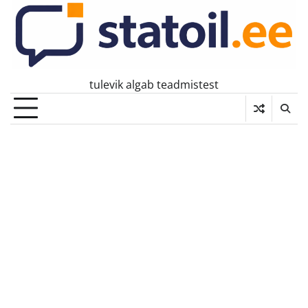
Skip
to
content
tulevik algab teadmistest