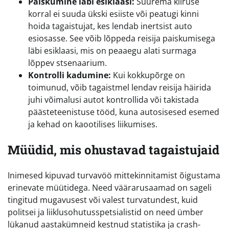
Paiskumine läbi esiklaasi:
Suurema kiiruse
korral ei suuda ükski esiiste või peatugi kinni
hoida tagaistujat, kes lendab inertsist auto
esiosasse. See võib lõppeda reisija paiskumisega
läbi esiklaasi, mis on peaaegu alati surmaga
lõppev stsenaarium.
Kontrolli kadumine:
Kui kokkupõrge on
toimunud, võib tagaistmel lendav reisija häirida
juhi võimalusi autot kontrollida või takistada
päästeteenistuse tööd, kuna autosisesed esemed
ja kehad on kaootilises liikumises.
Müüdid, mis ohustavad tagaistujaid
Inimesed kipuvad turvavöö mittekinnitamist õigustama
erinevate müütidega. Need väärarusaamad on sageli
tingitud mugavusest või valest turvatundest, kuid
politsei ja liiklusohutusspetsialistid on need ümber
lükanud aastakümneid kestnud statistika ja crash-