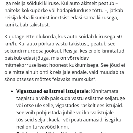
iga reisija sõiduki kiiruse. Kui auto äkitselt peatub –
näiteks kokkupõrke või hädapidurduse tõttu –, jätkab
reisija keha liikumist inertsist edasi sama kiirusega,
kuni tabab takistust.
Kujutage ette olukorda, kus auto sõidab kiirusega 50
km/h. Kui auto põrkab vastu takistust, peatub see
sekundi murdosa jooksul. Reisija, kes ei ole kinnitatud,
paiskub edasi jõuga, mis on võrreldav
mitmekorruselisest hoonest kukkumisega. See jõud ei
ole mitte ainult ohtlik reisijale endale, vaid muudab ta
sõna otseses mõttes “elavaks mürskuks”.
Vigastused esiistmel istujatele:
Kinnitamata
tagaistuja võib paiskuda vastu esiistme seljatuge
või otse üle selle, vigastades raskelt ees istujaid.
See võib põhjustada juhile või kõrvalistujale
tõsiseid selja-, kaela- või peatraumasid, isegi kui
neil on turvavööd kinni.