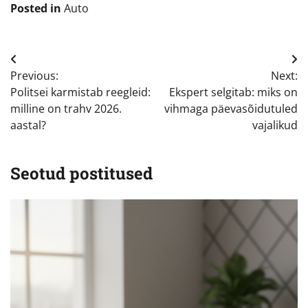
Posted in
Auto
Navigeerimine
Previous:
Next:
Politsei karmistab reegleid:
Ekspert selgitab: miks on
milline on trahv 2026.
vihmaga päevasõidutuled
aastal?
vajalikud
Seotud postitused