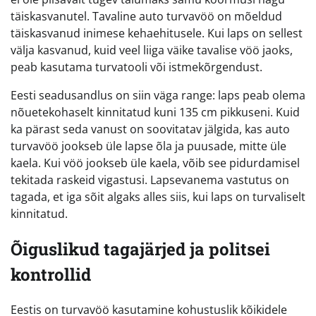
täiskasvanutel. Tavaline auto turvavöö on mõeldud
täiskasvanud inimese kehaehitusele. Kui laps on sellest
välja kasvanud, kuid veel liiga väike tavalise vöö jaoks,
peab kasutama turvatooli või istmekõrgendust.
Eesti seadusandlus on siin väga range: laps peab olema
nõuetekohaselt kinnitatud kuni 135 cm pikkuseni. Kuid
ka pärast seda vanust on soovitatav jälgida, kas auto
turvavöö jookseb üle lapse õla ja puusade, mitte üle
kaela. Kui vöö jookseb üle kaela, võib see pidurdamisel
tekitada raskeid vigastusi. Lapsevanema vastutus on
tagada, et iga sõit algaks alles siis, kui laps on turvaliselt
kinnitatud.
Õiguslikud tagajärjed ja politsei
kontrollid
Eestis on turvavöö kasutamine kohustuslik kõikidele