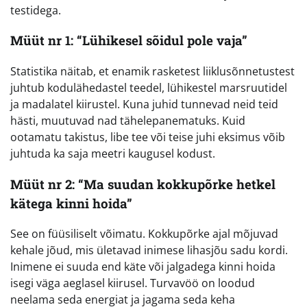
testidega.
Müüt nr 1: “Lühikesel sõidul pole vaja”
Statistika näitab, et enamik rasketest liiklusõnnetustest
juhtub kodulähedastel teedel, lühikestel marsruutidel
ja madalatel kiirustel. Kuna juhid tunnevad neid teid
hästi, muutuvad nad tähelepanematuks. Kuid
ootamatu takistus, libe tee või teise juhi eksimus võib
juhtuda ka saja meetri kaugusel kodust.
Müüt nr 2: “Ma suudan kokkupõrke hetkel
kätega kinni hoida”
See on füüsiliselt võimatu. Kokkupõrke ajal mõjuvad
kehale jõud, mis ületavad inimese lihasjõu sadu kordi.
Inimene ei suuda end käte või jalgadega kinni hoida
isegi väga aeglasel kiirusel. Turvavöö on loodud
neelama seda energiat ja jagama seda keha