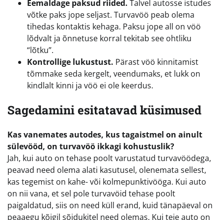
Eemaldage paksud riided.
Talvel autosse istudes
võtke paks jope seljast. Turvavöö peab olema
tihedas kontaktis kehaga. Paksu jope all on vöö
lõdvalt ja õnnetuse korral tekitab see ohtliku
“lõtku”.
Kontrollige lukustust.
Pärast vöö kinnitamist
tõmmake seda kergelt, veendumaks, et lukk on
kindlalt kinni ja vöö ei ole keerdus.
Sagedamini esitatavad küsimused
Kas vanemates autodes, kus tagaistmel on ainult
sülevööd, on turvavöö ikkagi kohustuslik?
Jah, kui auto on tehase poolt varustatud turvavöödega,
peavad need olema alati kasutusel, olenemata sellest,
kas tegemist on kahe- või kolmepunktivööga. Kui auto
on nii vana, et sel pole turvavöid tehase poolt
paigaldatud, siis on need küll erand, kuid tänapäeval on
peaaegu kõigil sõidukitel need olemas. Kui teie auto on