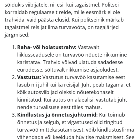
sõidukis viibijatele, nii esi- kui tagaistmel. Politsei
korraldab regulaarselt reide, mille eesmärk ei ole
trahvida, vaid päästa elusid. Kui politseinik märkab
tagaistmel reisijat ilma turvavööta, on tagajärjed
järgmised:
Raha- või hoiatustrahv:
Vastavalt
liiklusseadusele on turvavöö nõuete rikkumine
karistatav. Trahvid võivad ulatuda sadadesse
eurodesse, sõltuvalt rikkumise asjaoludest.
Vastutus:
Vastutus turvavöö kasutamise eest
lasub nii juhil kui ka reisijal. Juht peab tagama, et
kõik autosviibijad oleksid nõuetekohaselt
kinnitatud. Kui autos on alaealisi, vastutab juht
nende turvalisuse eest täies mahus.
Kindlustus ja õnnetusjuhtumid:
Kui toimub
õnnetus ja selgub, et vigastused olid tingitud
turvavöö mittekasutamisest, võib kindlustusfirma
vähendada või keelduda hüvitise maksmisest. See