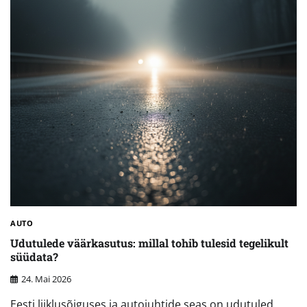
AUTO
Udutulede väärkasutus: millal tohib tulesid tegelikult
süüdata?
24. Mai 2026
Eesti liiklusõiguses ja autojuhtide seas on udutuled