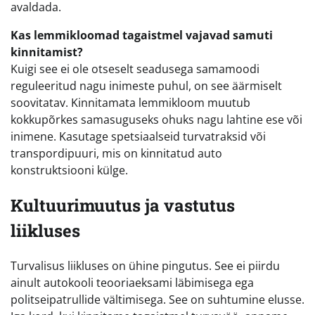
avaldada.
Kas lemmikloomad tagaistmel vajavad samuti
kinnitamist?
Kuigi see ei ole otseselt seadusega samamoodi
reguleeritud nagu inimeste puhul, on see äärmiselt
soovitatav. Kinnitamata lemmikloom muutub
kokkupõrkes samasuguseks ohuks nagu lahtine ese või
inimene. Kasutage spetsiaalseid turvatraksid või
transpordipuuri, mis on kinnitatud auto
konstruktsiooni külge.
Kultuurimuutus ja vastutus
liikluses
Turvalisus liikluses on ühine pingutus. See ei piirdu
ainult autokooli teooriaeksami läbimisega ega
politseipatrullide vältimisega. See on suhtumine elusse.