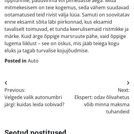
tipptunnile, paduvihma või pimedasse aega. Mida
mitmekesisem on teie kogemus, seda vähem suudavad
ootamatused teid rivist välja lüüa. Samuti on soovitatav
enne eksamit sõita läbi piirkonnad, kus eksamid
tavaliselt toimuvad, et tunda keerulisemaid ristmikke ja
märke. Kuid ärge õppige marsruute pähe, vaid õppige
lugema liiklust – see on oskus, mis jääb teiega kogu
eluks ja tagab turvalise kojujõudmise.
Posted in
Auto
Navigeerimine
Previous:
Next:
Velgede valik autonumbri
Ekspert: odav õlivahetus
järgi: kuidas leida sobivad?
võib minna maksma
tuhandeid
Seotud postitused