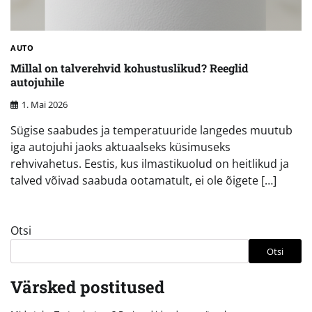
AUTO
Millal on talverehvid kohustuslikud? Reeglid
autojuhile
1. Mai 2026
Sügise saabudes ja temperatuuride langedes muutub
iga autojuhi jaoks aktuaalseks küsimuseks
rehvivahetus. Eestis, kus ilmastikuolud on heitlikud ja
talved võivad saabuda ootamatult, ei ole õigete […]
Otsi
Otsi
Värsked postitused