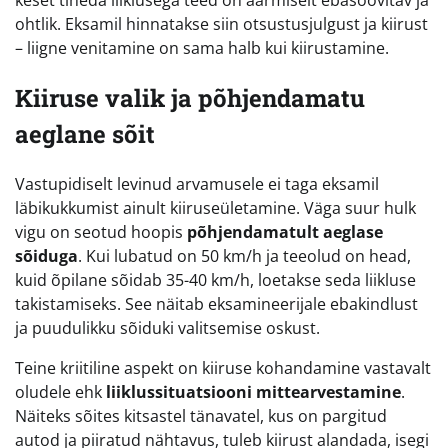
keset tiheda liiklusega teed on äärmiselt ebasoovitav ja
ohtlik. Eksamil hinnatakse siin otsustusjulgust ja kiirust
– liigne venitamine on sama halb kui kiirustamine.
Kiiruse valik ja põhjendamatu
aeglane sõit
Vastupidiselt levinud arvamusele ei taga eksamil
läbikukkumist ainult kiiruseületamine. Väga suur hulk
vigu on seotud hoopis
põhjendamatult aeglase
sõiduga
. Kui lubatud on 50 km/h ja teeolud on head,
kuid õpilane sõidab 35-40 km/h, loetakse seda liikluse
takistamiseks. See näitab eksamineerijale ebakindlust
ja puudulikku sõiduki valitsemise oskust.
Teine kriitiline aspekt on kiiruse kohandamine vastavalt
oludele ehk
liiklussituatsiooni mittearvestamine
.
Näiteks sõites kitsastel tänavatel, kus on pargitud
autod ja piiratud nähtavus, tuleb kiirust alandada, isegi