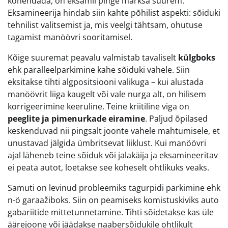
kohendada, on eksamil pinge märksa suurem.
Eksamineerija hindab siin kahte põhilist aspekti: sõiduki
tehnilist valitsemist ja, mis veelgi tähtsam, ohutuse
tagamist manöövri sooritamisel.
Kõige suuremat peavalu valmistab tavaliselt
külgboks
ehk paralleelparkimine kahe sõiduki vahele. Siin
eksitakse tihti algpositsiooni valikuga – kui alustada
manöövrit liiga kaugelt või vale nurga alt, on hilisem
korrigeerimine keeruline. Teine kriitiline viga on
peeglite ja pimenurkade eiramine
. Paljud õpilased
keskenduvad nii pingsalt joonte vahele mahtumisele, et
unustavad jälgida ümbritsevat liiklust. Kui manöövri
ajal läheneb teine sõiduk või jalakäija ja eksamineeritav
ei peata autot, loetakse see koheselt ohtlikuks veaks.
Samuti on levinud probleemiks tagurpidi parkimine ehk
n-ö garaažiboks. Siin on peamiseks komistuskiviks auto
gabariitide mittetunnetamine. Tihti sõidetakse kas üle
äärejoone või jäädakse naabersõidukile ohtlikult