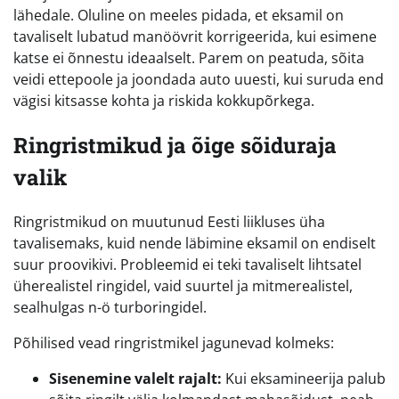
lähedale. Oluline on meeles pidada, et eksamil on
tavaliselt lubatud manöövrit korrigeerida, kui esimene
katse ei õnnestu ideaalselt. Parem on peatuda, sõita
veidi ettepoole ja joondada auto uuesti, kui suruda end
vägisi kitsasse kohta ja riskida kokkupõrkega.
Ringristmikud ja õige sõiduraja
valik
Ringristmikud on muutunud Eesti liikluses üha
tavalisemaks, kuid nende läbimine eksamil on endiselt
suur proovikivi. Probleemid ei teki tavaliselt lihtsatel
üherealistel ringidel, vaid suurtel ja mitmerealistel,
sealhulgas n-ö turboringidel.
Põhilised vead ringristmikel jagunevad kolmeks:
Sisenemine valelt rajalt:
Kui eksamineerija palub