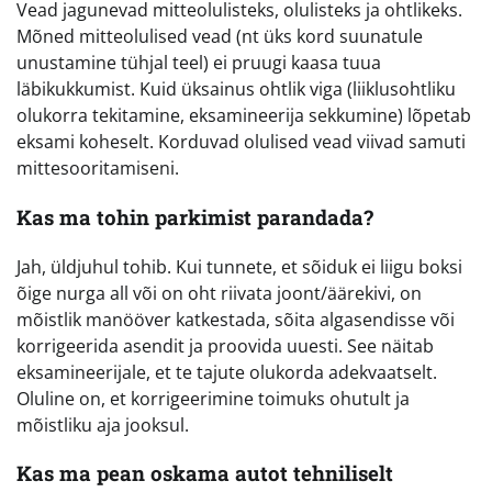
Vead jagunevad mitteolulisteks, olulisteks ja ohtlikeks.
Mõned mitteolulised vead (nt üks kord suunatule
unustamine tühjal teel) ei pruugi kaasa tuua
läbikukkumist. Kuid üksainus ohtlik viga (liiklusohtliku
olukorra tekitamine, eksamineerija sekkumine) lõpetab
eksami koheselt. Korduvad olulised vead viivad samuti
mittesooritamiseni.
Kas ma tohin parkimist parandada?
Jah, üldjuhul tohib. Kui tunnete, et sõiduk ei liigu boksi
õige nurga all või on oht riivata joont/äärekivi, on
mõistlik manööver katkestada, sõita algasendisse või
korrigeerida asendit ja proovida uuesti. See näitab
eksamineerijale, et te tajute olukorda adekvaatselt.
Oluline on, et korrigeerimine toimuks ohutult ja
mõistliku aja jooksul.
Kas ma pean oskama autot tehniliselt