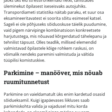
jaoks üks elu stressirohkemaid hetki, tähistades
üleminekut õpilasest iseseisvaks autojuhiks.
Transpordiameti statistika näitab paraku, et suur osa
eksamineeritavatest ei soorita sõitu esimesel katsel.
Sageli ei ole põhjuseks sõiduoskuse täielik puudumine,
vaid pigem närvipinge kombinatsioon konkreetsete
harjutustega, mis nõuavad kõrgendatud tähelepanu ja
tehnilist täpsust. Olles teadlik, millised elemendid
valmistavad õpilastele kõige rohkem raskusi, on
võimalik nendeks paremini valmistuda ja vältida
tüüpilisi komistuskive.
Parkimine – manööver, mis nõuab
ruumitunnetust
Parkimine on vaieldamatult üks enim kardetud osasid
sõidueksamil. Kuigi igapäevases liikluses saab
parkimiskohta valida ja vajadusel mitu korda