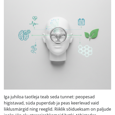
Iga juhiloa taotleja teab seda tunnet: peopesad
higistavad, süda puperdab ja peas keerlevad vaid
liiklusmärgid ning reeglid. Riiklik sõidueksam on paljude