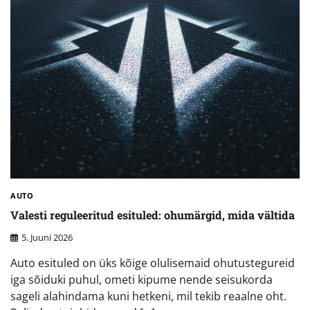
AUTO
Valesti reguleeritud esituled: ohumärgid, mida vältida
5. Juuni 2026
Auto esituled on üks kõige olulisemaid ohutustegureid
iga sõiduki puhul, ometi kipume nende seisukorda
sageli alahindama kuni hetkeni, mil tekib reaalne oht.