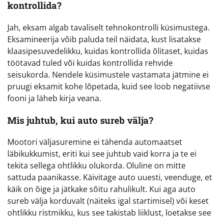
kontrollida?
Jah, eksam algab tavaliselt tehnokontrolli küsimustega.
Eksamineerija võib paluda teil näidata, kust lisatakse
klaasipesuvedelikku, kuidas kontrollida õlitaset, kuidas
töötavad tuled või kuidas kontrollida rehvide
seisukorda. Nendele küsimustele vastamata jätmine ei
pruugi eksamit kohe lõpetada, kuid see loob negatiivse
fooni ja läheb kirja veana.
Mis juhtub, kui auto sureb välja?
Mootori väljasuremine ei tähenda automaatset
läbikukkumist, eriti kui see juhtub vaid korra ja te ei
tekita sellega ohtlikku olukorda. Oluline on mitte
sattuda paanikasse. Käivitage auto uuesti, veenduge, et
käik on õige ja jätkake sõitu rahulikult. Kui aga auto
sureb välja korduvalt (näiteks igal startimisel) või keset
ohtlikku ristmikku, kus see takistab liiklust, loetakse see