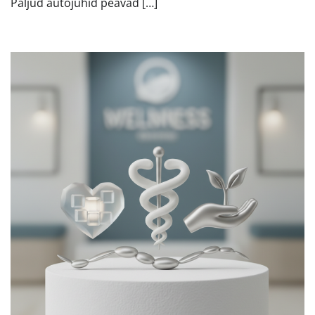
Paljud autojuhid peavad […]