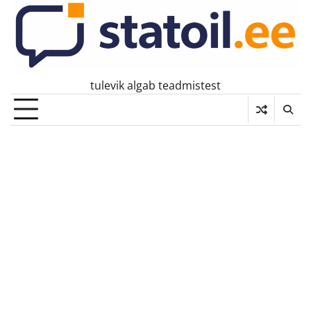
Skip
to
content
tulevik algab teadmistest