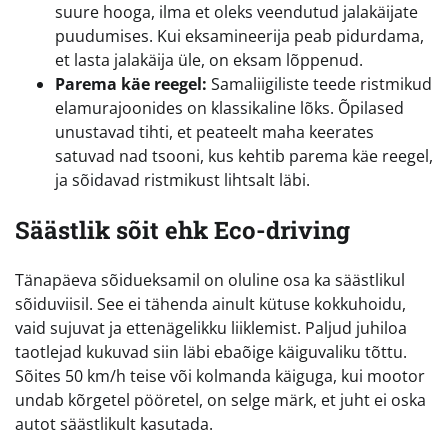
suure hooga, ilma et oleks veendutud jalakäijate
puudumises. Kui eksamineerija peab pidurdama,
et lasta jalakäija üle, on eksam lõppenud.
Parema käe reegel:
Samaliigiliste teede ristmikud
elamurajoonides on klassikaline lõks. Õpilased
unustavad tihti, et peateelt maha keerates
satuvad nad tsooni, kus kehtib parema käe reegel,
ja sõidavad ristmikust lihtsalt läbi.
Säästlik sõit ehk Eco-driving
Tänapäeva sõidueksamil on oluline osa ka säästlikul
sõiduviisil. See ei tähenda ainult kütuse kokkuhoidu,
vaid sujuvat ja ettenägelikku liiklemist. Paljud juhiloa
taotlejad kukuvad siin läbi ebaõige käiguvaliku tõttu.
Sõites 50 km/h teise või kolmanda käiguga, kui mootor
undab kõrgetel pööretel, on selge märk, et juht ei oska
autot säästlikult kasutada.