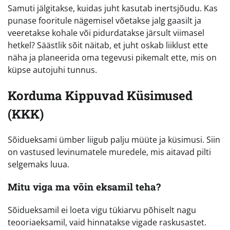
Samuti jälgitakse, kuidas juht kasutab inertsjõudu. Kas
punase fooritule nägemisel võetakse jalg gaasilt ja
veeretakse kohale või pidurdatakse järsult viimasel
hetkel? Säästlik sõit näitab, et juht oskab liiklust ette
näha ja planeerida oma tegevusi pikemalt ette, mis on
küpse autojuhi tunnus.
Korduma Kippuvad Küsimused
(KKK)
Sõidueksami ümber liigub palju müüte ja küsimusi. Siin
on vastused levinumatele muredele, mis aitavad pilti
selgemaks luua.
Mitu viga ma võin eksamil teha?
Sõidueksamil ei loeta vigu tükiarvu põhiselt nagu
teooriaeksamil, vaid hinnatakse vigade raskusastet.