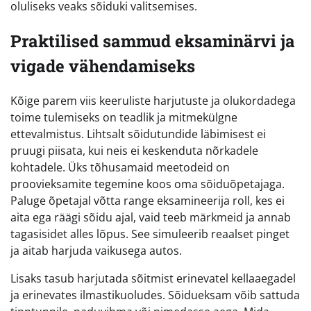
oluliseks veaks sõiduki valitsemises.
Praktilised sammud eksaminärvi ja
vigade vähendamiseks
Kõige parem viis keeruliste harjutuste ja olukordadega
toime tulemiseks on teadlik ja mitmekülgne
ettevalmistus. Lihtsalt sõidutundide läbimisest ei
pruugi piisata, kui neis ei keskenduta nõrkadele
kohtadele. Üks tõhusamaid meetodeid on
proovieksamite tegemine koos oma sõiduõpetajaga.
Paluge õpetajal võtta range eksamineerija roll, kes ei
aita ega räägi sõidu ajal, vaid teeb märkmeid ja annab
tagasisidet alles lõpus. See simuleerib reaalset pinget
ja aitab harjuda vaikusega autos.
Lisaks tasub harjutada sõitmist erinevatel kellaaegadel
ja erinevates ilmastikuoludes. Sõidueksam võib sattuda