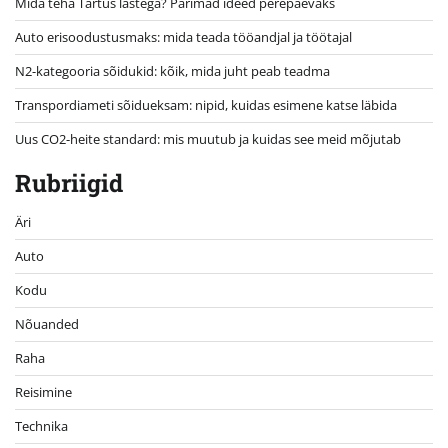
Mida teha Tartus lastega? Parimad ideed perepäevaks
Auto erisoodustusmaks: mida teada tööandjal ja töötajal
N2-kategooria sõidukid: kõik, mida juht peab teadma
Transpordiameti sõidueksam: nipid, kuidas esimene katse läbida
Uus CO2-heite standard: mis muutub ja kuidas see meid mõjutab
Rubriigid
Äri
Auto
Kodu
Nõuanded
Raha
Reisimine
Technika