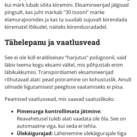
kui märk lubab sõita kiiremini. Eksamineerijad jälgivad
pingsalt, kas juht märkab “30 tsooni” märke
elamurajoonides ja kas ta suudab sujuvalt kiirendada
kiirematel lõikudel, näiteks kiirendusradadel.
Tähelepanu ja vaatlusvead
See ei ole küll eraldiseisev “harjutus” polügoonil, vaid
läbiv teema kogu eksami vältel, mis põhjustab enim
läbikukkumisi. Transpordiameti eksamineerijad
rõhutavad alati: pead pööramine on kohustuslik. Ainult
silmade liigutamisest peeglisse vaatamiseks ei piisa.
Peamised vaatlusvead, mis saavad saatuslikuks:
Pimenurga kontrollimata jätmine:
Reavahetusel tuleb alati vaadata üle õla. See on
automaatne viga, kui seda ei tehta.
Ülekäigurajad:
Lähenemine ülekäigurajale liiga