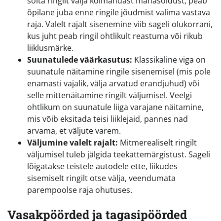
sõita ringilt välja kolmandast mahasõidust, peab
õpilane juba enne ringile jõudmist valima vastava
raja. Valelt rajalt sisenemine viib sageli olukorrani,
kus juht peab ringil ohtlikult reastuma või rikub
liiklusmärke.
Suunatulede väärkasutus:
Klassikaline viga on
suunatule näitamine ringile sisenemisel (mis pole
enamasti vajalik, välja arvatud erandjuhud) või
selle mittenäitamine ringilt väljumisel. Veelgi
ohtlikum on suunatule liiga varajane näitamine,
mis võib eksitada teisi liiklejaid, pannes nad
arvama, et väljute varem.
Väljumine valelt rajalt:
Mitmerealiselt ringilt
väljumisel tuleb jälgida teekattemärgistust. Sageli
lõigatakse teistele autodele ette, liikudes
sisemiselt ringilt otse välja, veendumata
parempoolse raja ohutuses.
Vasakpöörded ja tagasipöörded