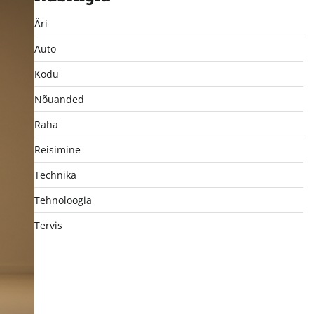
Äri
Auto
Kodu
Nõuanded
Raha
Reisimine
Technika
Tehnoloogia
Tervis