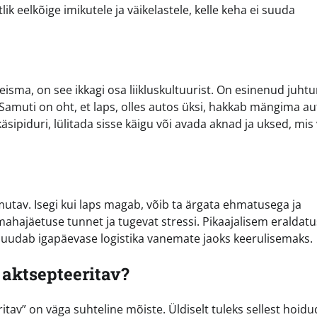
ik eelkõige imikutele ja väikelastele, kelle keha ei suuda
eisma, on see ikkagi osa liikluskultuurist. On esinenud juht
. Samuti on oht, et laps, olles autos üksi, hakkab mängima a
piduri, lülitada sisse käigu või avada aknad ja uksed, mis
rmutav. Isegi kui laps magab, võib ta ärgata ehmatusega ja
ahajäetuse tunnet ja tugevat stressi. Pikaajalisem eraldatu
muudab igapäevase logistika vanemate jaoks keerulisemaks.
 aktsepteeritav?
itav” on väga suhteline mõiste. Üldiselt tuleks sellest hoidu