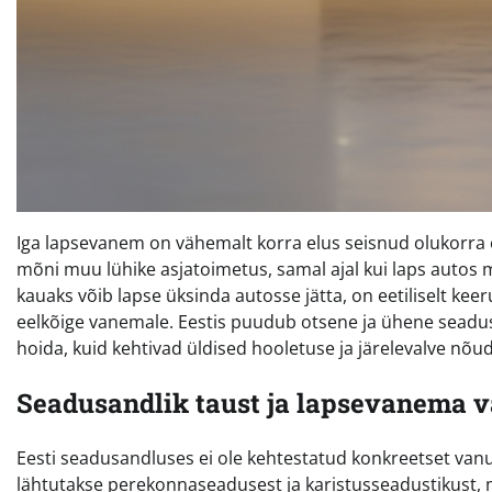
Iga lapsevanem on vähemalt korra elus seisnud olukorra ees
mõni muu lühike asjatoimetus, samal ajal kui laps autos
kauaks võib lapse üksinda autosse jätta, on eetiliselt keer
eelkõige vanemale. Eestis puudub otsene ja ühene seaduse
hoida, kuid kehtivad üldised hooletuse ja järelevalve nõ
Seadusandlik taust ja lapsevanema v
Eesti seadusandluses ei ole kehtestatud konkreetset vanuse
lähtutakse perekonnaseadusest ja karistusseadustikust, m