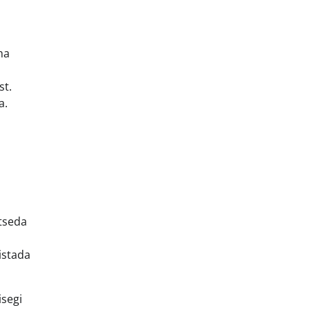
ma
st.
a.
utseda
listada
isegi