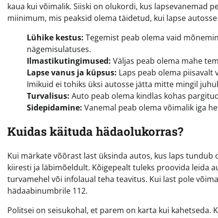
kaua kui võimalik. Siiski on olukordi, kus lapsevanemad 
miinimum, mis peaksid olema täidetud, kui lapse autosse 
Lühike kestus:
Tegemist peab olema vaid mõneminut
nägemisulatuses.
Ilmastikutingimused:
Väljas peab olema mahe temp
Lapse vanus ja küpsus:
Laps peab olema piisavalt 
Imikuid ei tohiks üksi autosse jätta mitte mingil juhul
Turvalisus:
Auto peab olema kindlas kohas pargitud,
Sidepidamine:
Vanemal peab olema võimalik iga het
Kuidas käituda hädaolukorras?
Kui märkate võõrast last üksinda autos, kus laps tundub o
kiiresti ja läbimõeldult. Kõigepealt tuleks proovida leida
turvamehel või infolaual teha teavitus. Kui last pole võima
hädaabinumbrile 112.
Politsei on seisukohal, et parem on karta kui kahetseda. 