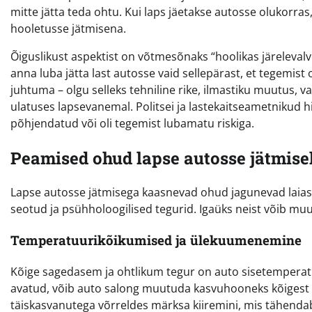
mitte jätta teda ohtu. Kui laps jäetakse autosse olukorras,
hooletusse jätmisena.
Õiguslikust aspektist on võtmesõnaks “hoolikas järeleva
anna luba jätta last autosse vaid sellepärast, et tegemist
juhtuma – olgu selleks tehniline rike, ilmastiku muutus, v
ulatuses lapsevanemal. Politsei ja lastekaitseametnikud h
põhjendatud või oli tegemist lubamatu riskiga.
Peamised ohud lapse autosse jätmise
Lapse autosse jätmisega kaasnevad ohud jagunevad laias 
seotud ja psühholoogilised tegurid. Igaüks neist võib muu
Temperatuurikõikumised ja ülekuumenemine
Kõige sagedasem ja ohtlikum tegur on auto sisetemperatuuri
avatud, võib auto salong muutuda kasvuhooneks kõigest
täiskasvanutega võrreldes märksa kiiremini, mis tähenda