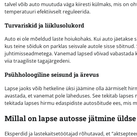
talvel võib auto muutuda väga kiiresti külmaks, mis on ohtl
temperatuuri efektiivselt reguleerida.
Turvariskid ja liiklusolukord
Auto ei ole mõeldud laste hoiukohaks. Kui auto jäetakse s
kus teine sõiduk on parklas seisvale autole sisse sõitnud
juhtimisseadmetega. Vanemad lapsed võivad vabastada käsi
viia traagiliste tagajärgedeni.
Psühholoogiline seisund ja ärevus
Lapse jaoks võib hetkeline üksi jäämine olla äärmiselt hi
avastada, et vanemat pole läheduses. See tekitab lapses m
tekitada lapses hirmu edaspidiste autosõitude ees, mis 
Millal on lapse autosse jätmine üldse
Eksperdid ja lastekaitsetöötajad rõhutavad, et “aktsepteer