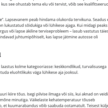
 kus see ohustab tema elu või tervist, võib see kvalifitseeru
lve”. Lapsevanem peab hindama olukorda tervikuna. Seadus 
 on lukustatud sõidukiga või lühikese ajaga. Kui midagi peaks
argus või lapse äkiline terviseprobleem – lasub vastutus täie
indavad juhtumipõhiselt, kas lapse jätmine autosse oli
l
laastus kolme kategooriasse: keskkondlikud, turvalisusega
tuda eluohtlikuks väga lühikese aja jooksul.
 kiire tõus. Isegi pilvise ilmaga või siis, kui aknad on veidi
 mõne minutiga. Väikelaste kehatemperatuur tõuseb
b, et kuumarabandus võib saabuda ootamatult. Teisest külje