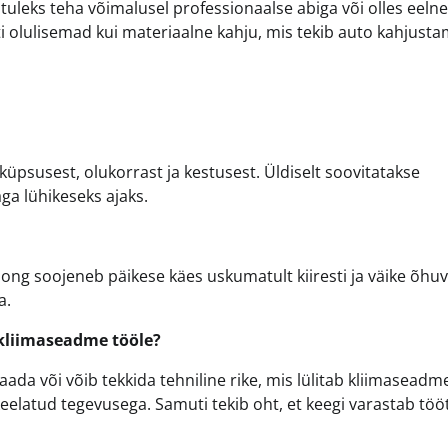
tuleks teha võimalusel professionaalse abiga või olles eelne
ti olulisemad kui materiaalne kahju, mis tekib auto kahjusta
küpsusest, olukorrast ja kestusest. Üldiselt soovitatakse
äga lühikeseks ajaks.
along soojeneb päikese käes uskumatult kiiresti ja väike õhu
a.
 kliimaseadme tööle?
ada või võib tekkida tehniline rike, mis lülitab kliimaseadme
eelatud tegevusega. Samuti tekib oht, et keegi varastab töö