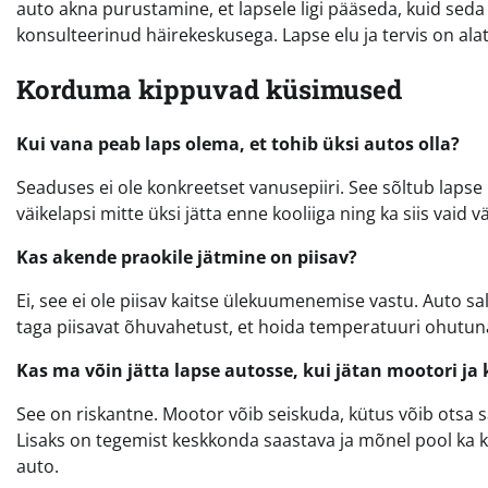
auto akna purustamine, et lapsele ligi pääseda, kuid seda 
konsulteerinud häirekeskusega. Lapse elu ja tervis on ala
Korduma kippuvad küsimused
Kui vana peab laps olema, et tohib üksi autos olla?
Seaduses ei ole konkreetset vanusepiiri. See sõltub lapse 
väikelapsi mitte üksi jätta enne kooliiga ning ka siis vaid v
Kas akende praokile jätmine on piisav?
Ei, see ei ole piisav kaitse ülekuumenemise vastu. Auto s
taga piisavat õhuvahetust, et hoida temperatuuri ohutun
Kas ma võin jätta lapse autosse, kui jätan mootori ja
See on riskantne. Mootor võib seiskuda, kütus võib otsa sa
Lisaks on tegemist keskkonda saastava ja mõnel pool ka k
auto.