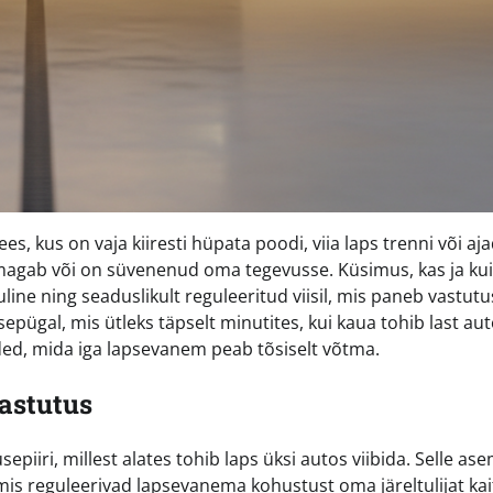
, kus on vaja kiiresti hüpata poodi, viia laps trenni või aj
 magab või on süvenenud oma tegevusse. Küsimus, kas ja kui
uline ning seaduslikult reguleeritud viisil, mis paneb vastut
pügal, mis ütleks täpselt minutites, kui kaua tohib last au
uded, mida iga lapsevanem peab tõsiselt võtma.
astutus
piiri, millest alates tohib laps üksi autos viibida. Selle ase
is reguleerivad lapsevanema kohustust oma järeltulijat kait