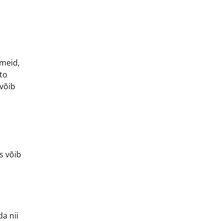
umeid,
uto
 võib
s võib
da nii