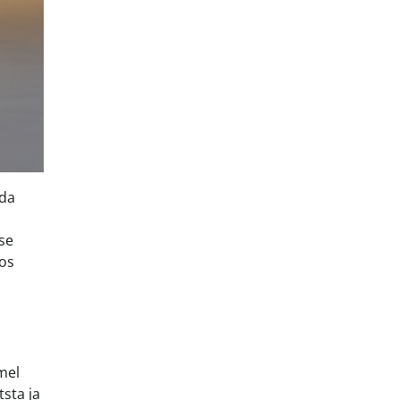
ada
use
tos
mel
sta ja