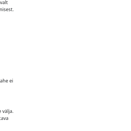
valt
misest.
vahe ei
 välja.
tava