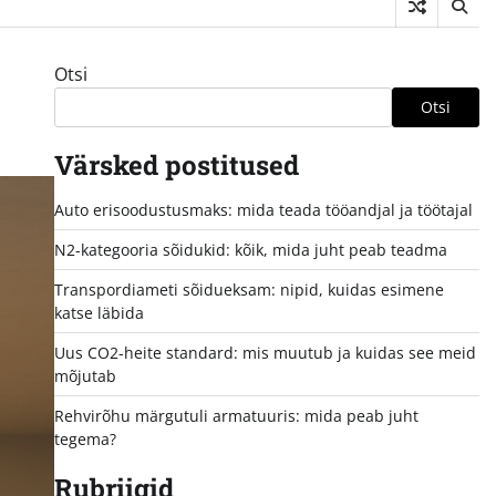
Otsi
Otsi
Värsked postitused
Auto erisoodustusmaks: mida teada tööandjal ja töötajal
N2-kategooria sõidukid: kõik, mida juht peab teadma
Transpordiameti sõidueksam: nipid, kuidas esimene
katse läbida
Uus CO2-heite standard: mis muutub ja kuidas see meid
mõjutab
Rehvirõhu märgutuli armatuuris: mida peab juht
tegema?
Rubriigid