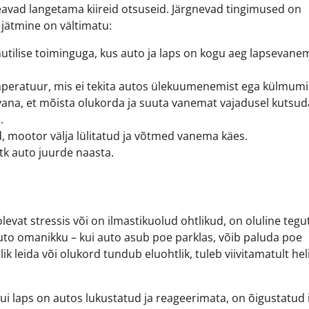
peavad langetama kiireid otsuseid. Järgnevad tingimused on
jätmine on vältimatu:
ilise toiminguga, kus auto ja laps on kogu aeg lapsevane
eratuur, mis ei tekita autos ülekuumenemist ega külmumi
vana, et mõista olukorda ja suuta vanemat vajadusel kutsud
.
 mootor välja lülitatud ja võtmed vanema käes.
k auto juurde naasta.
levat stressis või on ilmastikuolud ohtlikud, on oluline teg
 auto omanikku – kui auto asub poe parklas, võib paluda poe
lik leida või olukord tundub eluohtlik, tuleb viivitamatult he
Kui laps on autos lukustatud ja reageerimata, on õigustatud 