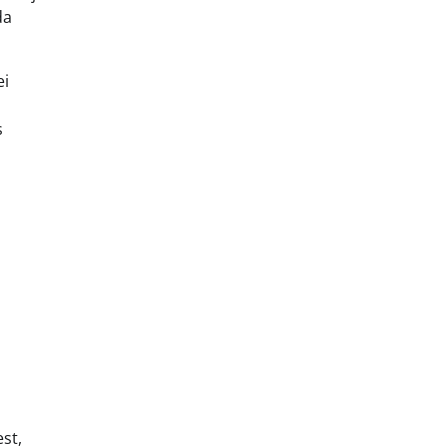
da
ei
s
st,