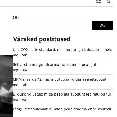
Otsi
Otsi
Värsked postitused
Uus CO2-heite standard: mis muutub ja kuidas see meid
mõjutab
Rehvirõhu märgutuli armatuuris: mida peab juht
tegema?
MKM määrus 42: mis muutub ja kuidas see ettevõtjat
mõjutab
Liikluskindlustus: mida peab iga autojuht lepingu puhul
teadma
Laagri tehnoülevaatus: mida peab teadma enne kontrolli