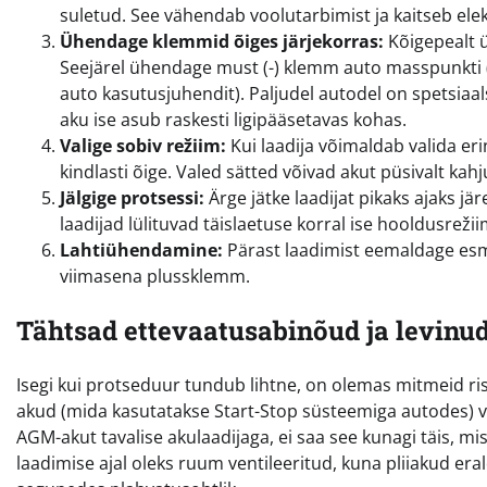
suletud. See vähendab voolutarbimist ja kaitseb ele
Ühendage klemmid õiges järjekorras:
Kõigepealt ü
Seejärel ühendage must (-) klemm auto masspunkti (m
auto kasutusjuhendit). Paljudel autodel on spetsiaa
aku ise asub raskesti ligipääsetavas kohas.
Valige sobiv režiim:
Kui laadija võimaldab valida eri
kindlasti õige. Valed sätted võivad akut püsivalt kah
Jälgige protsessi:
Ärge jätke laadijat pikaks ajaks j
laadijad lülituvad täislaetuse korral ise hooldusrežiim
Lahtiühendamine:
Pärast laadimist eemaldage esm
viimasena plussklemm.
Tähtsad ettevaatusabinõud ja levinu
Isegi kui protseduur tundub lihtne, on olemas mitmeid ri
akud (mida kasutatakse Start-Stop süsteemiga autodes) va
AGM-akut tavalise akulaadijaga, ei saa see kunagi täis, mis
laadimise ajal oleks ruum ventileeritud, kuna pliiakud er