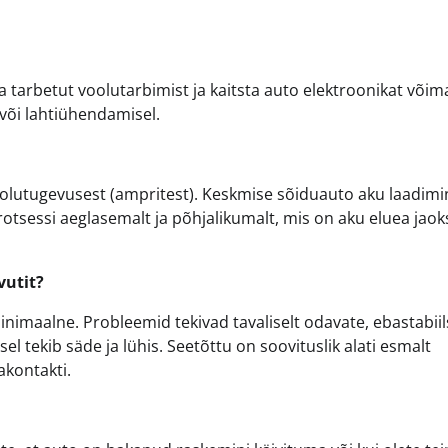
ida tarbetut voolutarbimist ja kaitsta auto elektroonikat võim
 või lahtiühendamisel.
oolutugevusest (ampritest). Keskmise sõiduauto aku laadimi
rotsessi aeglasemalt ja põhjalikumalt, mis on aku eluea jaok
vutit?
 minimaalne. Probleemid tekivad tavaliselt odavate, ebastabii
 tekib säde ja lühis. Seetõttu on soovituslik alati esmalt
akontakti.