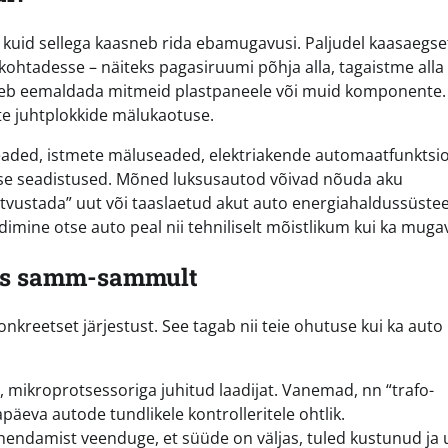
 kuid sellega kaasneb rida ebamugavusi. Paljudel kaasaegse
kohtadesse – näiteks pagasiruumi põhja alla, tagaistme alla 
leb eemaldada mitmeid plastpaneele või muid komponente. 
ste juhtplokkide mälukaotuse.
seaded, istmete mäluseaded, elektriakende automaatfunktsi
ise seadistused. Mõned luksusautod võivad nõuda aku
tvustada” uut või taaslaetud akut auto energiahaldussüste
imine otse auto peal nii tehniliselt mõistlikum kui ka mug
ess samm-sammult
kreetset järjestust. See tagab nii teie ohutuse kui ka auto
, mikroprotsessoriga juhitud laadijat. Vanemad, nn “trafo-
apäeva autode tundlikele kontrolleritele ohtlik.
hendamist veenduge, et süüde on väljas, tuled kustunud ja