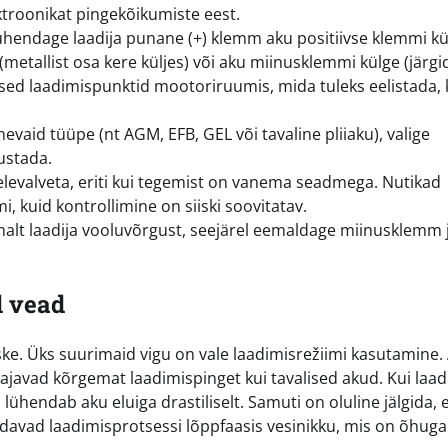
ktroonikat pingekõikumiste eest.
hendage laadija punane (+) klemm aku positiivse klemmi kü
etallist osa kere küljes) või aku miinusklemmi külge (järgi
lsed laadimispunktid mootoriruumis, mida tuleks eelistada, 
nevaid tüüpe (nt AGM, EFB, GEL või tavaline pliiaku), valige
justada.
ärelevalveta, eriti kui tegemist on vanema seadmega. Nutikad
i, kuid kontrollimine on siiski soovitatav.
alt laadija vooluvõrgust, seejärel eemaldage miinusklemm 
d vead
ske. Üks suurimaid vigu on vale laadimisrežiimi kasutamine
javad kõrgemat laadimispinget kui tavalised akud. Kui laad
 lühendab aku eluiga drastiliselt. Samuti on oluline jälgida, 
aldavad laadimisprotsessi lõppfaasis vesinikku, mis on õhuga