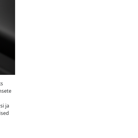
ks
nsete
i ja
ised