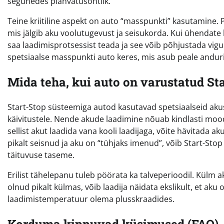
segunedes plahvatusohtlik.
Teine kriitiline aspekt on auto “masspunkti” kasutamine.
mis jälgib aku voolutugevust ja seisukorda. Kui ühendate 
saa laadimisprotsessist teada ja see võib põhjustada vigu
spetsiaalse masspunkti auto keres, mis asub peale andurit
Mida teha, kui auto on varustatud St
Start-Stop süsteemiga autod kasutavad spetsiaalseid akus
käivitustele. Nende akude laadimine nõuab kindlasti mood
sellist akut laadida vana kooli laadijaga, võite hävitada 
pikalt seisnud ja aku on “tühjaks imenud”, võib Start-St
täituvuse taseme.
Erilist tähelepanu tuleb pöörata ka talveperioodil. Külm 
olnud pikalt külmas, võib laadija näidata ekslikult, et aku
laadimistemperatuur olema plusskraadides.
Korduma kippuvad küsimused (FAQ)