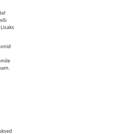
tel
või
Lisaks
oonid
emile
avam.
 uksed