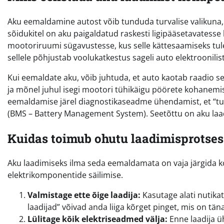
Aku eemaldamine autost võib tunduda turvalise valikuna,
sõidukitel on aku paigaldatud raskesti ligipääsetavatesse 
mootoriruumi sügavustesse, kus selle kättesaamiseks tu
sellele põhjustab voolukatkestus sageli auto elektroonili
Kui eemaldate aku, võib juhtuda, et auto kaotab raadio 
ja mõnel juhul isegi mootori tühikäigu pöörete kohanem
eemaldamise järel diagnostikaseadme ühendamist, et “tu
(BMS – Battery Management System). Seetõttu on aku laad
Kuidas toimub ohutu laadimisprots
Aku laadimiseks ilma seda eemaldamata on vaja järgida kon
elektrikomponentide säilimise.
Valmistage ette õige laadija:
Kasutage alati nutikat
laadijad” võivad anda liiga kõrget pinget, mis on tän
Lülitage kõik elektriseadmed välja:
Enne laadija ü