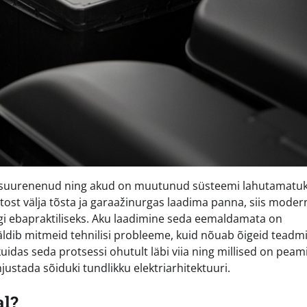
t suurenenud ning akud on muutunud süsteemi lahutamatu
tost välja tõsta ja garaažinurgas laadima panna, siis moder
gi ebapraktiliseks. Aku laadimine seda eemaldamata on
dib mitmeid tehnilisi probleeme, kuid nõuab õigeid teadmis
uidas seda protsessi ohutult läbi viia ning millised on peam
ustada sõiduki tundlikku elektriarhitektuuri.
al?