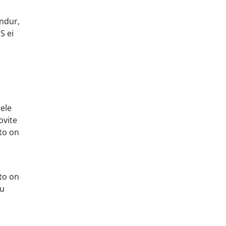
andur,
S ei
ele
ovite
uto on
uto on
ku