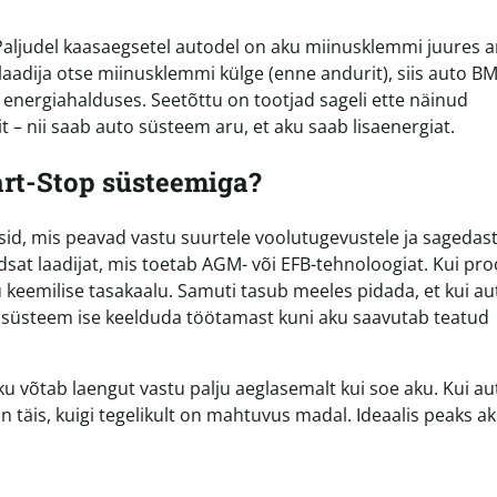
 Paljudel kaasaegsetel autodel on aku miinusklemmi juures 
laadija otse miinusklemmi külge (enne andurit), siis auto BM
 energiahalduses. Seetõttu on tootjad sageli ette näinud
 – nii saab auto süsteem aru, et aku saab lisaenergiat.
art-Stop süsteemiga?
id, mis peavad vastu suurtele voolutugevustele ja sagedast
sat laadijat, mis toetab AGM- või EFB-tehnoloogiat. Kui pro
aku keemilise tasakaalu. Samuti tasub meeles pidada, et kui a
op süsteem ise keelduda töötamast kuni aku saavutab teatud
aku võtab laengut vastu palju aeglasemalt kui soe aku. Kui a
 on täis, kuigi tegelikult on mahtuvus madal. Ideaalis peaks a