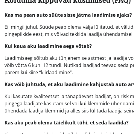
Kas ma pean auto süüte sisse jätma laadimise ajaks?
Ei, mingil juhul. Süüde peab olema välja lülitatud, et vält
pingepiikide eest, mis võivad tekkida laadija ühendamisel
Kui kaua aku laadimine aega võtab?
Laadimisaeg sõltub aku tühjenemise astmest ja laadija v
võib võtta 6 kuni 12 tundi. Nutikad laadijad teevad seda p
parem kui kiire “kiirlaadimine”.
Kas võib juhtuda, et aku laadimine kahjustab auto ar
Kui kasutate kvaliteetset ja tänapäevast laadijat, on risk
pingega laadijate kasutamisel või kui klemmide ühendamisel
ühendada laadija klemmid ja alles siis lülitada laadija sein
Kas aku peab olema täielikult tühi, et seda laadida?