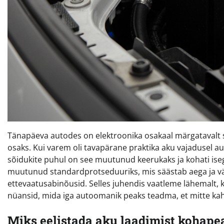
Tänapäeva autodes on elektroonika osakaal märgataval
osaks. Kui varem oli tavapärane praktika aku vajadusel au
sõidukite puhul on see muutunud keerukaks ja kohati ise
muutunud standardprotseduuriks, mis säästab aega ja väl
ettevaatusabinõusid. Selles juhendis vaatleme lähemalt, k
nüansid, mida iga autoomanik peaks teadma, et mitte kahj
Miks eelistada aku laadimist kohape