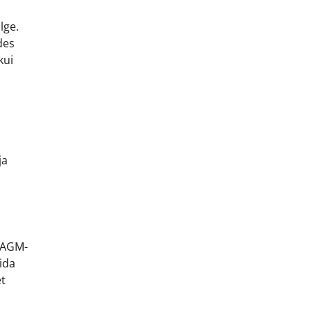
lge.
des
kui
ja
. AGM-
ida
et