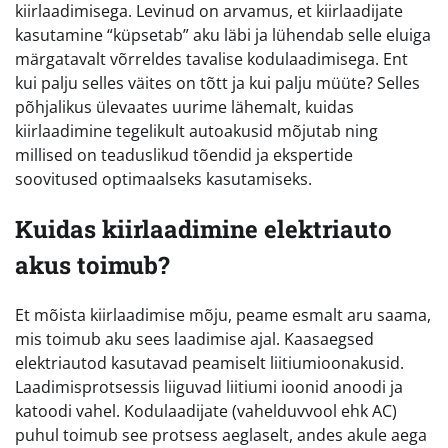
kiirlaadimisega. Levinud on arvamus, et kiirlaadijate
kasutamine “küpsetab” aku läbi ja lühendab selle eluiga
märgatavalt võrreldes tavalise kodulaadimisega. Ent
kui palju selles väites on tõtt ja kui palju müüte? Selles
põhjalikus ülevaates uurime lähemalt, kuidas
kiirlaadimine tegelikult autoakusid mõjutab ning
millised on teaduslikud tõendid ja ekspertide
soovitused optimaalseks kasutamiseks.
Kuidas kiirlaadimine elektriauto
akus toimub?
Et mõista kiirlaadimise mõju, peame esmalt aru saama,
mis toimub aku sees laadimise ajal. Kaasaegsed
elektriautod kasutavad peamiselt liitiumioonakusid.
Laadimisprotsessis liiguvad liitiumi ioonid anoodi ja
katoodi vahel. Kodulaadijate (vahelduvvool ehk AC)
puhul toimub see protsess aeglaselt, andes akule aega