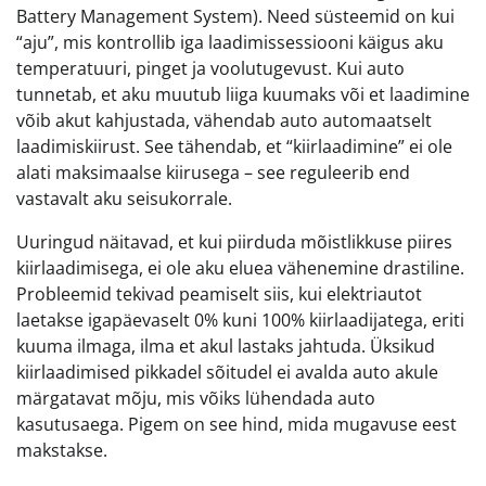
Battery Management System). Need süsteemid on kui
“aju”, mis kontrollib iga laadimissessiooni käigus aku
temperatuuri, pinget ja voolutugevust. Kui auto
tunnetab, et aku muutub liiga kuumaks või et laadimine
võib akut kahjustada, vähendab auto automaatselt
laadimiskiirust. See tähendab, et “kiirlaadimine” ei ole
alati maksimaalse kiirusega – see reguleerib end
vastavalt aku seisukorrale.
Uuringud näitavad, et kui piirduda mõistlikkuse piires
kiirlaadimisega, ei ole aku eluea vähenemine drastiline.
Probleemid tekivad peamiselt siis, kui elektriautot
laetakse igapäevaselt 0% kuni 100% kiirlaadijatega, eriti
kuuma ilmaga, ilma et akul lastaks jahtuda. Üksikud
kiirlaadimised pikkadel sõitudel ei avalda auto akule
märgatavat mõju, mis võiks lühendada auto
kasutusaega. Pigem on see hind, mida mugavuse eest
makstakse.