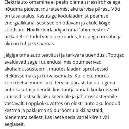
Elektriauto omamine ei peaks olema stressirohke ega
nõudma pidevat muretsemist aku tervise pärast. Võti
on tasakaalus. Kasutage kodulaadimist peamise
energiallikana, sest see on odavam ja akule kõige
soodsam. Hoidke kiirlaadijad oma “abimeesteks”
pikkadel sõitudel või olukordades, kus aega on vähe ja
aku on tühjaks saamas.
Jälgige oma auto teavitusi ja tarkvara uuendusi. Tootjad
avaldavad sageli uuendusi, mis optimeerivad
akuhaldussüsteemi, muutes laadimisprotsessid
efektiivsemaks ja turvalisemaks. Kui olete mures
konkreetse mudeli aku tervise pärast, tasub lugeda
auto kasutusjuhendit, kus tootja annab konkreetseid
juhiseid just selle aku keemiale ja jahutussüsteemile
vastavalt. Lõppkokkuvõttes on elektriauto aku loodud
kestma ja pakkuma sõidurõõmu pikki aastaid,
olenemata sellest, kas laete seda vahel kiirelt või
aeglaselt.