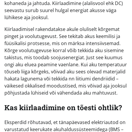
kohaneda ja jahtuda. Kiirlaadimine (alalisvool ehk DC)
seevastu surub suurel hulgal energiat akusse väga
lühikese aja jooksul.
Kiirlaadimisel rakendatakse akule oluliselt kõrgemat
pinget ja voolutugevust. See tekitab akus keemilisi ja
füüsikalisi protsesse, mis on märksa intensiivsemad.
Kõrge voolutugevuse korral võib tekkida aku sisemine
takistus, mis toodab soojusenergiat. Just see kuumus
ongi aku eluea peamine vaenlane. Kui aku temperatuur
tõuseb liiga kõrgeks, võivad aku sees olevad materjalid
hakata lagunema või tekkida nn liitiumi dendriidid –
väikesed okkalised moodustised, mis võivad aja jooksul
põhjustada lühiseid või vähendada aku mahtuvust.
Kas kiirlaadimine on tõesti ohtlik?
Eksperdid rõhutavad, et tänapäevased elektriautod on
varustatud keerukate akuhaldussüsteemidega (BMS –