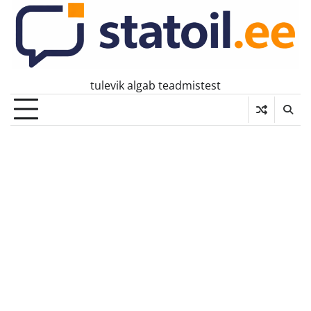
Skip
to
content
tulevik algab teadmistest