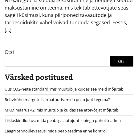
N1-kategooria sõidukite kasutamine ja nendega seotud
maksustamine on teema, mis tekitab ettevõtjate seas
sageli küsimusi, kuna piirjooned tavaautode ja
tarbesõidukite vahel võivad tunduda segased. Eestis,
[…]
Otsi
Otsi
Värsked postitused
Uus CO2-heite standard: mis muutub ja kuidas see meid mõjutab
Rehvirõhu märgutuli armatuuris: mida peab juht tegema?
MKM määrus 42: mis muutub ja kuidas see ettevõtjat mõjutab
Liikluskindlustus: mida peab iga autojuht lepingu puhul teadma
Laagri tehnoülevaatus: mida peab teadma enne kontrolli