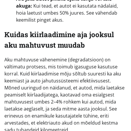
akuga:
Kui tead, et autot ei kasutata nädalaid,
hoia laetust umbes 50% juures. See vähendab
keemilist pinget akus.
Kuidas kiirlaadimine aja jooksul
aku mahtuvust muudab
Aku mahtuvuse vähenemine (degradatsioon) on
vältimatu protsess, mis toimub igasuguse kasutuse
korral. Kuid kiirlaadimise mõju sõltub suuresti ka aku
keemiast ja auto jahutussüsteemi efektiivsusest.
Mõned uuringud on näidanud, et autod, mida laetakse
peamiselt kiirlaadijatega, kaotavad oma esialgsest
mahtuvusest umbes 2–4% rohkem kui autod, mida
laetakse aeglaselt, ja seda mitme aasta jooksul. See
erinevus on enamikule kasutajatele tühine, eriti
arvestades, et elektriauto akud on mõeldud kestma
sadu tuhandeid kilomeetreid.