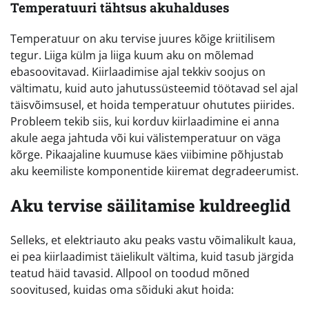
Temperatuuri tähtsus akuhalduses
Temperatuur on aku tervise juures kõige kriitilisem
tegur. Liiga külm ja liiga kuum aku on mõlemad
ebasoovitavad. Kiirlaadimise ajal tekkiv soojus on
vältimatu, kuid auto jahutussüsteemid töötavad sel ajal
täisvõimsusel, et hoida temperatuur ohututes piirides.
Probleem tekib siis, kui korduv kiirlaadimine ei anna
akule aega jahtuda või kui välistemperatuur on väga
kõrge. Pikaajaline kuumuse käes viibimine põhjustab
aku keemiliste komponentide kiiremat degradeerumist.
Aku tervise säilitamise kuldreeglid
Selleks, et elektriauto aku peaks vastu võimalikult kaua,
ei pea kiirlaadimist täielikult vältima, kuid tasub järgida
teatud häid tavasid. Allpool on toodud mõned
soovitused, kuidas oma sõiduki akut hoida: