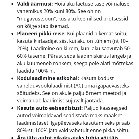
Väldi äärmusi:
Hoia aku laetuse tase võimalusel
vahemikus 20% kuni 80%. See on nn
“mugavustsoon”, kus aku keemilised protsessid
on kõige stabiilsemad.
Planeeri pikki reise:
Kui plaanid pikemat sõitu,
kasuta kiirlaadijat siis, kui aku on tühjem (nt 10–
20%). Laadimine on kiirem, kuni aku saavutab 50-
60% taseme. Pärast seda laadimiskiirus langeb ja
aku kuumeneb rohkem, seega pole alati mõttekas
laadida 100%-ni.
Kodulaadimine esikohal:
Kasuta kodust
vahelduvvoolulaadimist (AC) oma igapäevasteks
sõitudeks. See on akule palju õrnem meetod ja
võimaldab laadimist sujuvalt jaotada.
Kasuta auto eelseadistusi:
Paljud kaasaegsed
autod võimaldavad seadistada maksimaalset
laadimistaset. Igapäevaseks kasutamiseks piisab
80%-st, 100% jäta vaid vahetult enne pikka sõitu.
Ära jäta autot pikaks ajaks tühja või täis