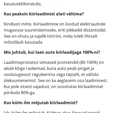
kasutuskõlbmatuks.
Kas peaksin kiirlaadimist alati vältima?
Kindlasti mitte. Kiirlaadimine on loodud elektriautode
mugavuse suurendamiseks, eriti pikkadel distantsidel.
See on ohutu ja vajalik tööriist, mida tuleb lihtsalt
mõistlikult kasutada.
Mis juhtub, kui laen auto kiirlaadijaga 100%-ni?
Laadimisprotsessi viimased protsendid (80-100%) on
akule kõige raskemad, kuna auto peab pinget ja
voolutugevust reguleerima väga täpselt, et vältida
ülekuumenemist. See on ka aeglaseim osa laadimisest.
Kui pole otsest vajadust, on soovitatav kiirlaadimisel
piirduda 80%-ga.
Kas külm ilm mõjutab kiirlaadimist?
Jah, külm ilm mõjutab. Külmas akus liiguvad ioonid