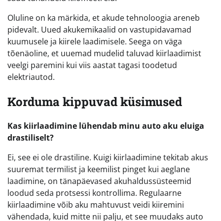
Oluline on ka märkida, et akude tehnoloogia areneb
pidevalt. Uued akukemikaalid on vastupidavamad
kuumusele ja kiirele laadimisele. Seega on väga
tõenäoline, et uuemad mudelid taluvad kiirlaadimist
veelgi paremini kui viis aastat tagasi toodetud
elektriautod.
Korduma kippuvad küsimused
Kas kiirlaadimine lühendab minu auto aku eluiga
drastiliselt?
Ei, see ei ole drastiline. Kuigi kiirlaadimine tekitab akus
suuremat termilist ja keemilist pinget kui aeglane
laadimine, on tänapäevased akuhaldussüsteemid
loodud seda protsessi kontrollima. Regulaarne
kiirlaadimine võib aku mahtuvust veidi kiiremini
vähendada, kuid mitte nii palju, et see muudaks auto