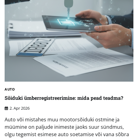
AUTO
Sõiduki ümberregistreerimine: mida pead teadma?
2. Apr 2026
Auto või mistahes muu mootorsõiduki ostmine ja
müümine on paljude inimeste jaoks suur sündmus,
olgu tegemist esimese auto soetamise või vana sõbra