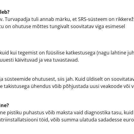
leb?
atav. Turvapadja tuli annab märku, et SRS-süsteem on rikkerež
tu on ohutuse mõttes tungivalt soovitatav viga esimesel
id kui tegemist on füüsilise katkestusega (nagu lahtine juh
uuesti käivituvad ja vea tuvastavad.
ja süsteemide ohutusest, siis jah. Kuid üldiselt on soovitata
le takistusega ühendus võib põhjustada uusi veakoode või v
ine?
ne pistiku puhastus võib maksta vaid diagnostika tasu, kuid
ktriinstallatsiooni töid, võib summa ulatuda sadadesse eur