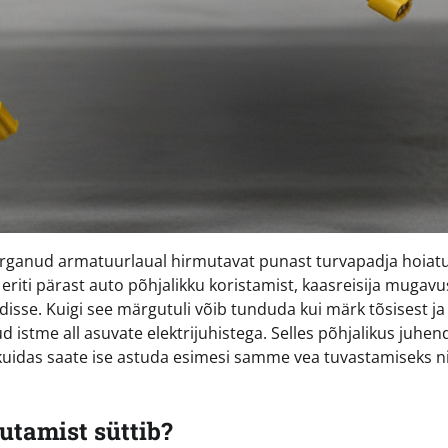
 märganud armatuurlaual hirmutavat punast turvapadja hoiat
eriti pärast auto põhjalikku koristamist, kaasreisija mugavu
disse. Kuigi see märgutuli võib tunduda kui märk tõsisest ja
ud istme all asuvate elektrijuhistega. Selles põhjalikus juhen
a kuidas saate ise astuda esimesi samme vea tuvastamiseks n
gutamist süttib?