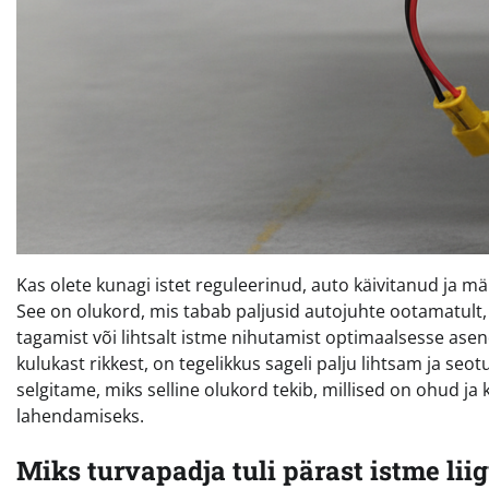
Kas olete kunagi istet reguleerinud, auto käivitanud ja
See on olukord, mis tabab paljusid autojuhte ootamatult, 
tagamist või lihtsalt istme nihutamist optimaalsesse asen
kulukast rikkest, on tegelikkus sageli palju lihtsam ja seot
selgitame, miks selline olukord tekib, millised on ohud j
lahendamiseks.
Miks turvapadja tuli pärast istme lii