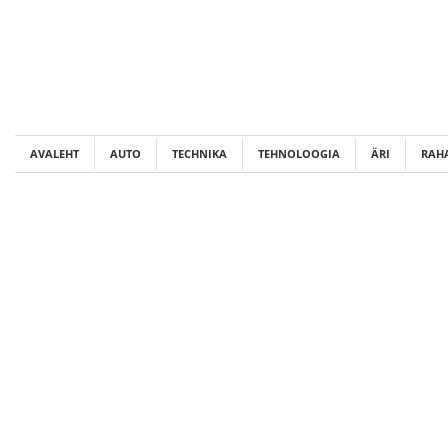
Skip
to
content
AVALEHT
AUTO
TECHNIKA
TEHNOLOOGIA
ÄRI
RAH