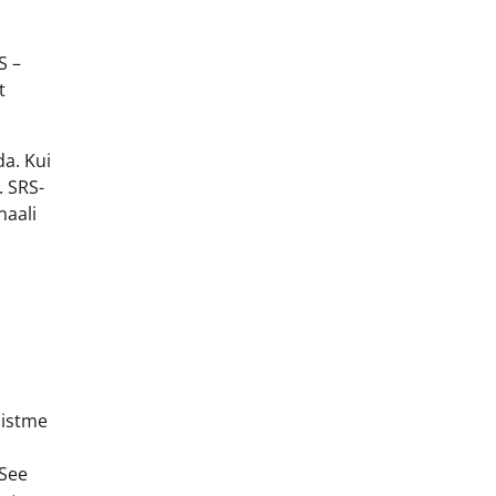
S –
t
da. Kui
. SRS-
naali
 istme
 See