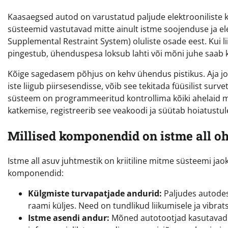
Kaasaegsed autod on varustatud paljude elektrooniliste 
süsteemid vastutavad mitte ainult istme soojenduse ja ele
Supplemental Restraint System) oluliste osade eest. Kui lii
pingestub, ühenduspesa loksub lahti või mõni juhe saab 
Kõige sagedasem põhjus on kehv ühendus pistikus. Aja joo
iste liigub piirsesendisse, võib see tekitada füüsilist sur
süsteem on programmeeritud kontrollima kõiki ahelaid mi
katkemise, registreerib see veakoodi ja süütab hoiatustul
Millised komponendid on istme all o
Istme all asuv juhtmestik on kriitiline mitme süsteemi jao
komponendid:
Külgmiste turvapatjade andurid:
Paljudes autodes
raami küljes. Need on tundlikud liikumisele ja vibrats
Istme asendi andur:
Mõned autotootjad kasutavad an