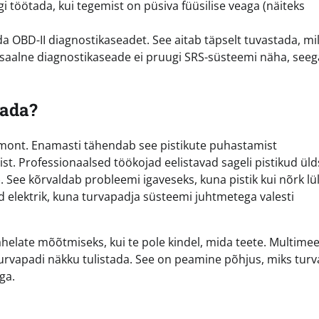
i töötada, kui tegemist on püsiva füüsilise veaga (näiteks
da OBD-II diagnostikaseadet. See aitab täpselt tuvastada, mil
rsaalne diagnostikaseade ei pruugi SRS-süsteemi näha, seeg
dada?
 remont. Enamasti tähendab see pistikute puhastamist
ist. Professionaalsed töökojad eelistavad sageli pistikud ül
 See kõrvaldab probleemi igaveseks, kuna pistik kui nõrk lül
ud elektrik, kuna turvapadja süsteemi juhtmetega valesti
ahelate mõõtmiseks, kui te pole kindel, mida teete. Multimee
a turvapadi näkku tulistada. See on peamine põhjus, miks tur
ga.