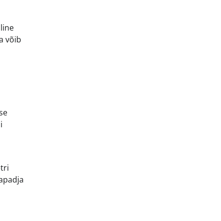
line
a võib
dse
i
tri
vapadja