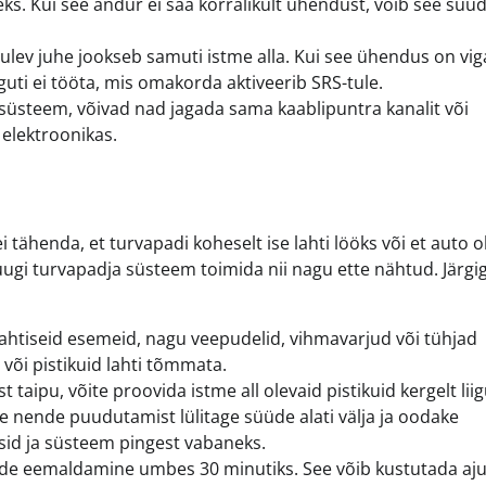
ks. Kui see andur ei saa korralikult ühendust, võib see süü
ulev juhe jookseb samuti istme alla. Kui see ühendus on vig
guti ei tööta, mis omakorda aktiveerib SRS-tule.
 süsteem, võivad nad jagada sama kaablipuntra kanalit või
 elektroonikas.
ei tähenda, et turvapadi koheselt ise lahti lööks või et auto o
pruugi turvapadja süsteem toimida nii nagu ette nähtud. Järgi
 lahtiseid esemeid, nagu veepudelid, vihmavarjud või tühjad
 või pistikuid lahti tõmmata.
st taipu, võite proovida istme all olevaid pistikuid kergelt lii
e nende puudutamist lülitage süüde alati välja ja oodake
sid ja süsteem pingest vabaneks.
e eemaldamine umbes 30 minutiks. See võib kustutada aju