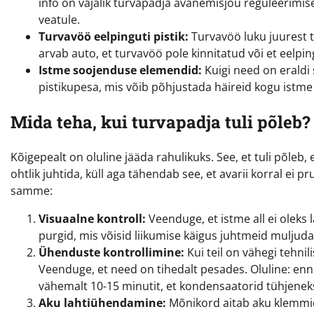
info on vajalik turvapadja avanemisjõu reguleerimise
veatule.
Turvavöö eelpinguti pistik:
Turvavöö luku juurest t
arvab auto, et turvavöö pole kinnitatud või et eelpin
Istme soojenduse elemendid:
Kuigi need on eraldi
pistikupesa, mis võib põhjustada häireid kogu istme
Mida teha, kui turvapadja tuli põleb?
Kõigepealt on oluline jääda rahulikuks. See, et tuli põleb, 
ohtlik juhtida, küll aga tähendab see, et avarii korral ei 
samme:
Visuaalne kontroll:
Veenduge, et istme all ei oleks
purgid, mis võisid liikumise käigus juhtmeid muljuda
Ühenduste kontrollimine:
Kui teil on vähegi tehnili
Veenduge, et need on tihedalt pesades. Oluline: enn
vähemalt 10-15 minutit, et kondensaatorid tühjenek
Aku lahtiühendamine:
Mõnikord aitab aku klemmid