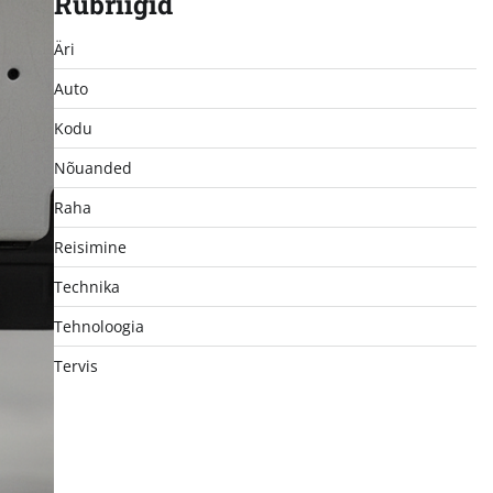
Rubriigid
Äri
Auto
Kodu
Nõuanded
Raha
Reisimine
Technika
Tehnoloogia
Tervis