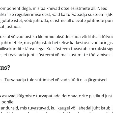
komponentidega, mis paiknevad otse esiistmete all. Need
ktrilise reguleerimise eest, vaid ka turvapadja süsteemi (SR
gutate istet, võib juhtuda, et istme all olevate juhtmete pun
kahjustada.
ksul võivad pistiku klemmid oksüdeeruda või lihtsalt lõtvu
vet juhtmetele, mis põhjustab hetkelise katkestuse vooluringis
llisekundite täpsusega. Kui süsteem tuvastab korrakski sig
e, et teavitada juhti süsteemi võimalikust mitte-töötamisest.
hus?
ks. Turvapadja tule süttimisel võivad süüdi olla järgmised
 asuvad külgmiste turvapatjade detonaatorite pistikud just
ioonile.
dureid, mis tuvastavad, kui kaugel või lähedal juht istub.