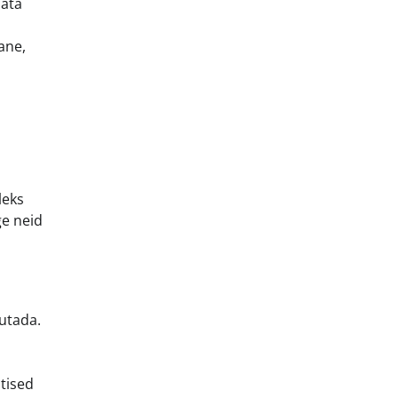
data
ane,
leks
ge neid
gutada.
tised