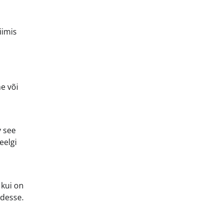
iimis
e või
v see
eelgi
 kui on
odesse.