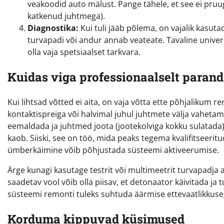
veakoodid auto mälust. Pange tähele, et see ei pruug
katkenud juhtmega).
Diagnostika:
Kui tuli jääb põlema, on vajalik kasuta
turvapadi või andur annab veateate. Tavaline unive
olla vaja spetsiaalset tarkvara.
Kuidas viga professionaalselt paran
Kui lihtsad võtted ei aita, on vaja võtta ette põhjalikum
kontaktispreiga või halvimal juhul juhtmete välja vahetam
eemaldada ja juhtmed joota (jootekolviga kokku sulatada).
kaob. Siiski, see on töö, mida peaks tegema kvalifitseerit
ümberkäimine võib põhjustada süsteemi aktiveerumise.
Ärge kunagi kasutage testrit või multimeetrit turvapadja 
saadetav vool võib olla piisav, et detonaator käivitada j
süsteemi remonti tuleks suhtuda äärmise ettevaatlikkuse
Korduma kippuvad küsimused