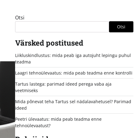
Otsi
Otsi
Värsked postitused
Liikluskindlustus: mida peab iga autojuht lepingu puhul
teadma
Laagri tehnoülevaatus: mida peab teadma enne kontrolli
Tartus lastega: parimad ideed perega vaba aja
veetmiseks
Mida põnevat teha Tartus sel nädalavahetusel? Parimad
ideed
Peetri ülevaatus: mida peab teadma enne
tehnoülevaatust?