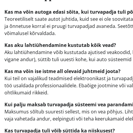
Kas ma võin autoga edasi sõita, kui turvapadja tuli põ
Teoreetiliselt saate autot juhtida, kuid see ei ole soovit
ja õnnetuse korral ei pruugi turvapadjad avaneda. Seetõt
võimalusel kõrvaldada.
Kas aku lahtiühendamine kustutab kõik vead?
Aku lahtiühendamine võib kustutada ajutised veakoodid, ku
vigane andur), süttib tuli uuesti kohe, kui auto süsteemid 
Kas ma võin ise istme all olevaid juhtmeid joota?
Kui teil on vajalikud teadmised elektroonikast ja turvapad
töö usaldada professionaalidele. Ebaõige jootmine või va
ohtlikumaid rikkeid.
Kui palju maksab turvapadja süsteemi vea parandam
Maksumus sõltub suuresti sellest, mis on vea põhjus. Liht
vaja vahetada andur, eelpinguti või teha keerukamaid ele
Kas turvapadja tuli võib süttida ka niiskusest?