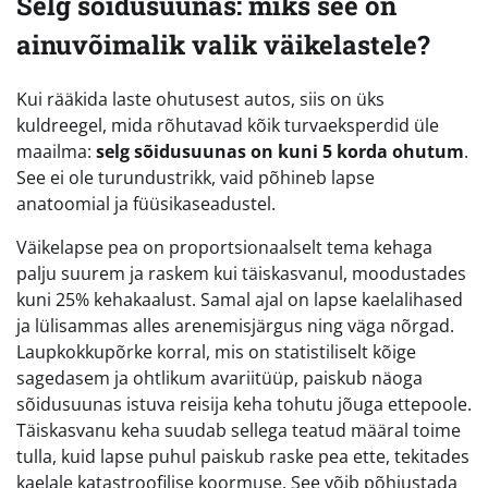
Selg sõidusuunas: miks see on
ainuvõimalik valik väikelastele?
Kui rääkida laste ohutusest autos, siis on üks
kuldreegel, mida rõhutavad kõik turvaeksperdid üle
maailma:
selg sõidusuunas on kuni 5 korda ohutum
.
See ei ole turundustrikk, vaid põhineb lapse
anatoomial ja füüsikaseadustel.
Väikelapse pea on proportsionaalselt tema kehaga
palju suurem ja raskem kui täiskasvanul, moodustades
kuni 25% kehakaalust. Samal ajal on lapse kaelalihased
ja lülisammas alles arenemisjärgus ning väga nõrgad.
Laupkokkupõrke korral, mis on statistiliselt kõige
sagedasem ja ohtlikum avariitüüp, paiskub näoga
sõidusuunas istuva reisija keha tohutu jõuga ettepoole.
Täiskasvanu keha suudab sellega teatud määral toime
tulla, kuid lapse puhul paiskub raske pea ette, tekitades
kaelale katastroofilise koormuse. See võib põhjustada