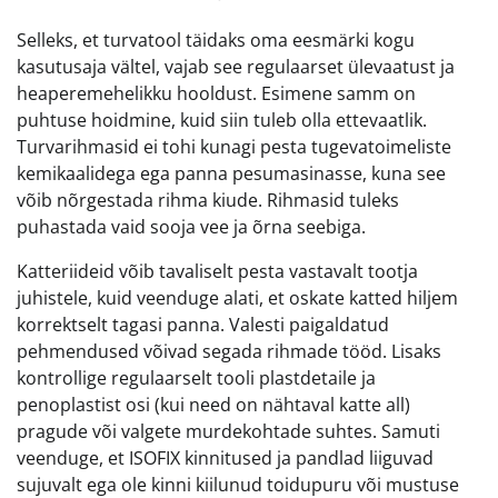
Selleks, et turvatool täidaks oma eesmärki kogu
kasutusaja vältel, vajab see regulaarset ülevaatust ja
heaperemehelikku hooldust. Esimene samm on
puhtuse hoidmine, kuid siin tuleb olla ettevaatlik.
Turvarihmasid ei tohi kunagi pesta tugevatoimeliste
kemikaalidega ega panna pesumasinasse, kuna see
võib nõrgestada rihma kiude. Rihmasid tuleks
puhastada vaid sooja vee ja õrna seebiga.
Katteriideid võib tavaliselt pesta vastavalt tootja
juhistele, kuid veenduge alati, et oskate katted hiljem
korrektselt tagasi panna. Valesti paigaldatud
pehmendused võivad segada rihmade tööd. Lisaks
kontrollige regulaarselt tooli plastdetaile ja
penoplastist osi (kui need on nähtaval katte all)
pragude või valgete murdekohtade suhtes. Samuti
veenduge, et ISOFIX kinnitused ja pandlad liiguvad
sujuvalt ega ole kinni kiilunud toidupuru või mustuse