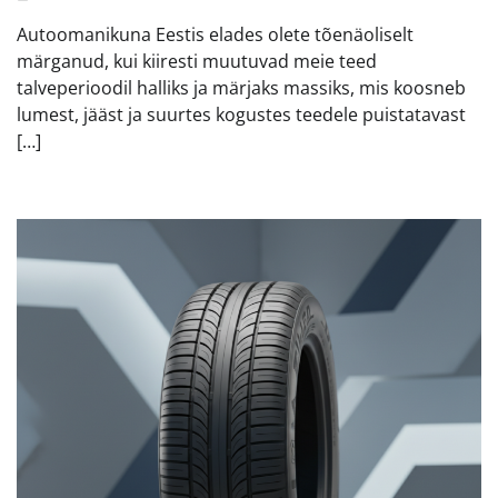
Autoomanikuna Eestis elades olete tõenäoliselt
märganud, kui kiiresti muutuvad meie teed
talveperioodil halliks ja märjaks massiks, mis koosneb
lumest, jääst ja suurtes kogustes teedele puistatavast
[…]