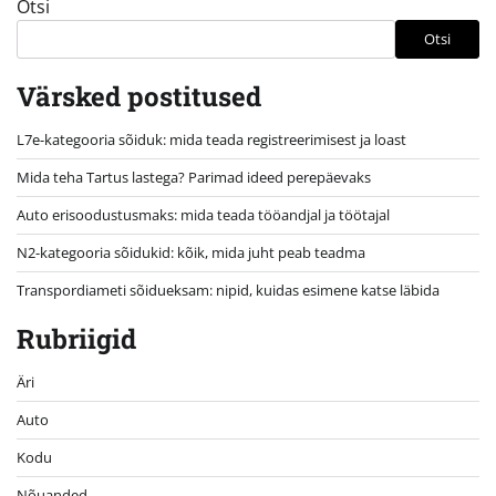
Otsi
Otsi
Värsked postitused
L7e-kategooria sõiduk: mida teada registreerimisest ja loast
Mida teha Tartus lastega? Parimad ideed perepäevaks
Auto erisoodustusmaks: mida teada tööandjal ja töötajal
N2-kategooria sõidukid: kõik, mida juht peab teadma
Transpordiameti sõidueksam: nipid, kuidas esimene katse läbida
Rubriigid
Äri
Auto
Kodu
Nõuanded