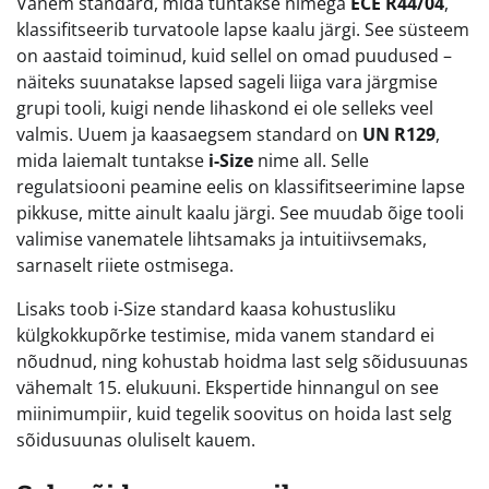
Vanem standard, mida tuntakse nimega
ECE R44/04
,
klassifitseerib turvatoole lapse kaalu järgi. See süsteem
on aastaid toiminud, kuid sellel on omad puudused –
näiteks suunatakse lapsed sageli liiga vara järgmise
grupi tooli, kuigi nende lihaskond ei ole selleks veel
valmis. Uuem ja kaasaegsem standard on
UN R129
,
mida laiemalt tuntakse
i-Size
nime all. Selle
regulatsiooni peamine eelis on klassifitseerimine lapse
pikkuse, mitte ainult kaalu järgi. See muudab õige tooli
valimise vanematele lihtsamaks ja intuitiivsemaks,
sarnaselt riiete ostmisega.
Lisaks toob i-Size standard kaasa kohustusliku
külgkokkupõrke testimise, mida vanem standard ei
nõudnud, ning kohustab hoidma last selg sõidusuunas
vähemalt 15. elukuuni. Ekspertide hinnangul on see
miinimumpiir, kuid tegelik soovitus on hoida last selg
sõidusuunas oluliselt kauem.