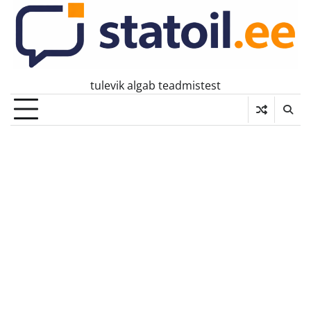
Skip
to
content
tulevik algab teadmistest