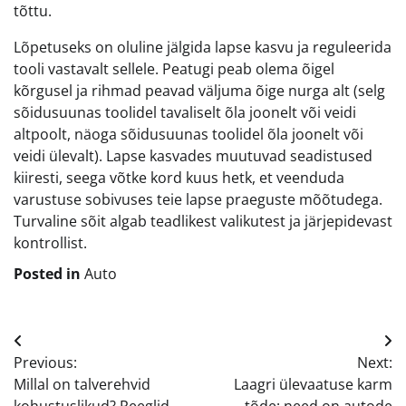
tõttu.
Lõpetuseks on oluline jälgida lapse kasvu ja reguleerida
tooli vastavalt sellele. Peatugi peab olema õigel
kõrgusel ja rihmad peavad väljuma õige nurga alt (selg
sõidusuunas toolidel tavaliselt õla joonelt või veidi
altpoolt, näoga sõidusuunas toolidel õla joonelt või
veidi ülevalt). Lapse kasvades muutuvad seadistused
kiiresti, seega võtke kord kuus hetk, et veenduda
varustuse sobivuses teie lapse praeguste mõõtudega.
Turvaline sõit algab teadlikest valikutest ja järjepidevast
kontrollist.
Posted in
Auto
Navigeerimine
Previous:
Next:
Millal on talverehvid
Laagri ülevaatuse karm
kohustuslikud? Reeglid
tõde: need on autode