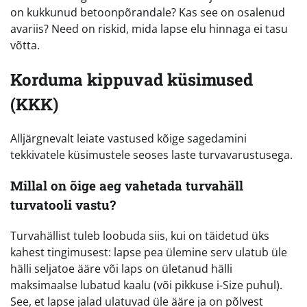
on kukkunud betoonpõrandale? Kas see on osalenud
avariis? Need on riskid, mida lapse elu hinnaga ei tasu
võtta.
Korduma kippuvad küsimused
(KKK)
Alljärgnevalt leiate vastused kõige sagedamini
tekkivatele küsimustele seoses laste turvavarustusega.
Millal on õige aeg vahetada turvahäll
turvatooli vastu?
Turvahällist tuleb loobuda siis, kui on täidetud üks
kahest tingimusest: lapse pea ülemine serv ulatub üle
hälli seljatoe ääre või laps on ületanud hälli
maksimaalse lubatud kaalu (või pikkuse i-Size puhul).
See, et lapse jalad ulatuvad üle ääre ja on põlvest