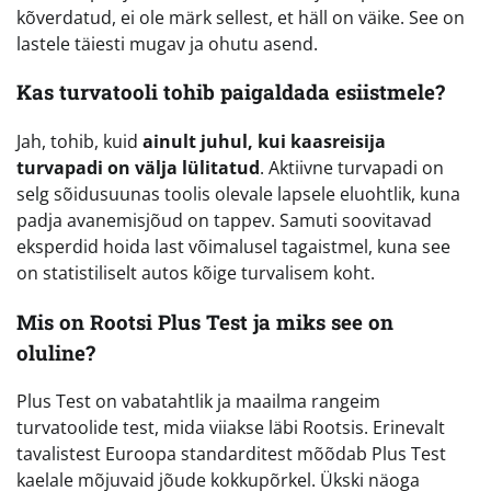
kõverdatud, ei ole märk sellest, et häll on väike. See on
lastele täiesti mugav ja ohutu asend.
Kas turvatooli tohib paigaldada esiistmele?
Jah, tohib, kuid
ainult juhul, kui kaasreisija
turvapadi on välja lülitatud
. Aktiivne turvapadi on
selg sõidusuunas toolis olevale lapsele eluohtlik, kuna
padja avanemisjõud on tappev. Samuti soovitavad
eksperdid hoida last võimalusel tagaistmel, kuna see
on statistiliselt autos kõige turvalisem koht.
Mis on Rootsi Plus Test ja miks see on
oluline?
Plus Test on vabatahtlik ja maailma rangeim
turvatoolide test, mida viiakse läbi Rootsis. Erinevalt
tavalistest Euroopa standarditest mõõdab Plus Test
kaelale mõjuvaid jõude kokkupõrkel. Ükski näoga