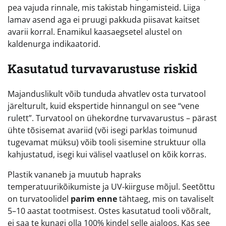
pea vajuda rinnale, mis takistab hingamisteid. Liiga
lamav asend aga ei pruugi pakkuda piisavat kaitset
avarii korral. Enamikul kaasaegsetel alustel on
kaldenurga indikaatorid.
Kasutatud turvavarustuse riskid
Majanduslikult võib tunduda ahvatlev osta turvatool
järelturult, kuid ekspertide hinnangul on see “vene
rulett”. Turvatool on ühekordne turvavarustus – pärast
ühte tõsisemat avariid (või isegi parklas toimunud
tugevamat müksu) võib tooli sisemine struktuur olla
kahjustatud, isegi kui välisel vaatlusel on kõik korras.
Plastik vananeb ja muutub hapraks
temperatuurikõikumiste ja UV-kiirguse mõjul. Seetõttu
on turvatoolidel
parim enne
tähtaeg, mis on tavaliselt
5–10 aastat tootmisest. Ostes kasutatud tooli võõralt,
ei saa te kunagi olla 100% kindel selle ajaloos. Kas see