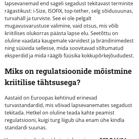
lapsevanemad end sageli segadust tekitavast terminite
rägastikust: i-Size, ISOFIX, top-tether, selg sõidusuunas,
turvahäll ja turviste. See ei ole pelgalt
mugavusvarustuse valimine, vaid otsus, mis võib
kriitilises olukorras päästa lapse elu. Seetõttu on
oluline vaadata kaugemale värvidest ja brändinimedest
ning süüvida sellesse, mida soovitavad sõltumatud
eksperdid ja mida räägib füüsika kokkupõrkejõududest.
Miks on regulatsioonide mõistmine
kriitilise tähtsusega?
Aastaid on Euroopas kehtinud erinevad
turvastandardid, mis võivad lapsevanemates segadust
tekitada. Hetkel on oluline teada kahte peamist
regulatsiooni, kuigi turg liigub üha enam ühe kindla
standardi suunas.