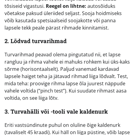
tõsiseid vigastusi.
Reegel on lihtne:
autosõiduks
võetakse paksud üleriided seljast. Sooja hoidmiseks
võib kasutada spetsiaalseid soojakotte või panna
lapsele tekk peale pärast rihmade kinnitamist.
2. Lõdvad turvarihmad
Turvarihmad peavad olema pingutatud nii, et lapse
rangluu ja rihma vahele ei mahuks rohkem kui üks-kaks
sõrme (horisontaalselt). Paljud vanemad kardavad
lapsele haiget teha ja jätavad rihmad liiga lõdvalt. Test,
mida teha: proovige rihma lapse õla juurest näppude
vahele voltida (“pinch test”). Kui suudate rihmast aasa
voltida, on see liiga lõtv.
3. Turvahälli või -tooli vale kaldenurk
Eriti vastsündinute puhul on oluline õige kaldenurk
(tavaliselt 45 kraadi). Kui häll on liiga püstine, võib lapse