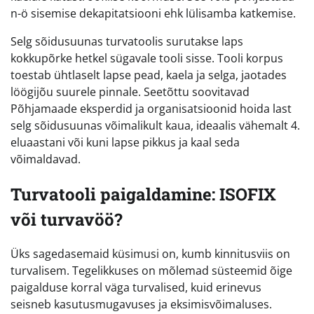
n-ö sisemise dekapitatsiooni ehk lülisamba katkemise.
Selg sõidusuunas turvatoolis surutakse laps
kokkupõrke hetkel sügavale tooli sisse. Tooli korpus
toestab ühtlaselt lapse pead, kaela ja selga, jaotades
löögijõu suurele pinnale. Seetõttu soovitavad
Põhjamaade eksperdid ja organisatsioonid hoida last
selg sõidusuunas võimalikult kaua, ideaalis vähemalt 4.
eluaastani või kuni lapse pikkus ja kaal seda
võimaldavad.
Turvatooli paigaldamine: ISOFIX
või turvavöö?
Üks sagedasemaid küsimusi on, kumb kinnitusviis on
turvalisem. Tegelikkuses on mõlemad süsteemid õige
paigalduse korral väga turvalised, kuid erinevus
seisneb kasutusmugavuses ja eksimisvõimaluses.