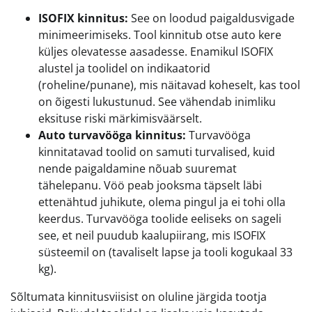
ISOFIX kinnitus:
See on loodud paigaldusvigade
minimeerimiseks. Tool kinnitub otse auto kere
küljes olevatesse aasadesse. Enamikul ISOFIX
alustel ja toolidel on indikaatorid
(roheline/punane), mis näitavad koheselt, kas tool
on õigesti lukustunud. See vähendab inimliku
eksituse riski märkimisväärselt.
Auto turvavööga kinnitus:
Turvavööga
kinnitatavad toolid on samuti turvalised, kuid
nende paigaldamine nõuab suuremat
tähelepanu. Vöö peab jooksma täpselt läbi
ettenähtud juhikute, olema pingul ja ei tohi olla
keerdus. Turvavööga toolide eeliseks on sageli
see, et neil puudub kaalupiirang, mis ISOFIX
süsteemil on (tavaliselt lapse ja tooli kogukaal 33
kg).
Sõltumata kinnitusviisist on oluline järgida tootja