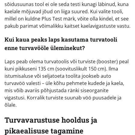
sõidusuunas tool ei ole seda testi kunagi läbinud, kuna
kaelale mõjuvad jõud on liiga suured. Kui valite tooli,
millel on kuldne Plus Test märk, võite olla kindel, et see
pakub parimat võimalikku kaitset kaelavigastuste vastu.
Kui kaua peaks laps kasutama turvatooli
enne turvavööle üleminekut?
Laps peab olema turvatoolis või turviste (booster) peal
kuni pikkuseni 135 cm (soovituslikult 150 cm). Ilma
istumisaluse või seljatoeta toolita jookseb auto
turvavöö valesti – üle kõhu pehmete kudede ja kaela,
mis võib avariis põhjustada ränki siseorganite
vigastusi. Korralik turviste suunab vöö puusadele ja
õlale.
Turvavarustuse hooldus ja
pikaealisuse tagamine