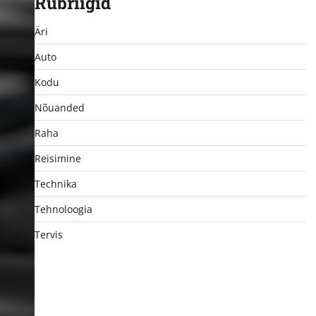
Rubriigid
Äri
Auto
Kodu
Nõuanded
Raha
Reisimine
Technika
Tehnoloogia
Tervis