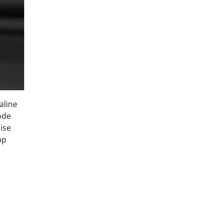
aline
ode
ise
pp