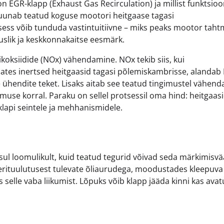
 EGR-klapp (Exhaust Gas Recirculation) ja millist funktsioo
suunab teatud koguse mootori heitgaase tagasi
otsess võib tunduda vastintuitiivne – miks peaks mootor tah
uslik ja keskkonnakaitse eesmärk.
ksiidide (NOx) vähendamine. NOx tekib siis, kui
nates inertsed heitgaasid tagasi põlemiskambrisse, alandab
ühendite teket. Lisaks aitab see teatud tingimustel vähend
muse korral. Paraku on sellel protsessil oma hind: heitgaas
klapi seintele ja mehhanismidele.
ul loomulikult, kuid teatud tegurid võivad seda märkimisvä
erituulutusest tulevate õliaurudega, moodustades kleepuva 
 selle vaba liikumist. Lõpuks võib klapp jääda kinni kas avat