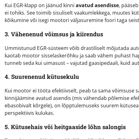
Kui EGR-klapp on jäänud kinni
avatud asendisse
, pääseb 
ei tohiks. See toimib sisuliselt vaakumlekkega, muutes 
kõikumine või isegi mootori väljasuremine foori taga seist
3. Vähenenud võimsus ja kiirendus
Ummistunud EGR-süsteem võib drastiliselt mõjutada auto s
kaotab mootor sisselaskerõhku ja saab vähem puhast hapn
tunneb seda kui uimasust – vajutad gaasipedaali, kuid aut
4. Suurenenud kütusekulu
Kui mootor ei tööta efektiivselt, peab ta sama võimsuse
kinnijäämine avatud asendis (mis vähendab põlemise efekt
ebasobivalt kõrgele), on lõpptulemuseks suurem kütusearv
perspektiivis kulukas.
5. Kütusehais või heitgaaside lõhn salongis