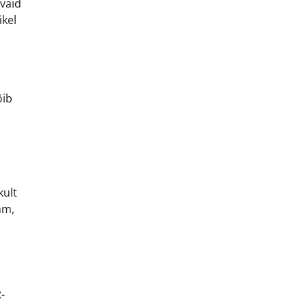
 vaid
ikel
õib
a
kult
hm,
-