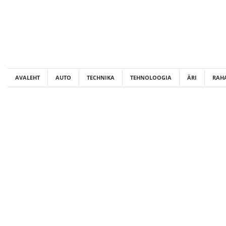
Skip
to
content
AVALEHT
AUTO
TECHNIKA
TEHNOLOOGIA
ÄRI
RAH