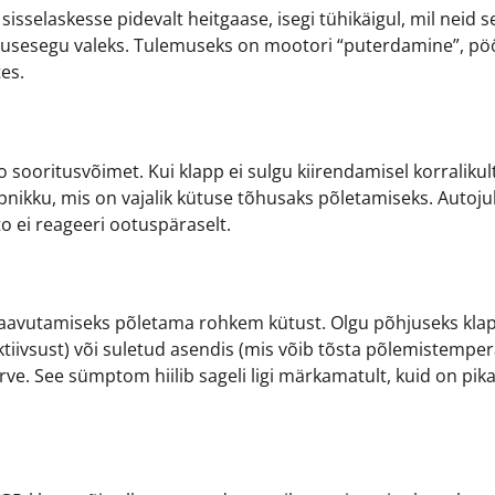
sisselaskesse pidevalt heitgaase, isegi tühikäigul, mil neid se
kütusesegu valeks. Tulemuseks on mootori “puterdamine”, pö
es.
ooritusvõimet. Kui klapp ei sulgu kiirendamisel korralikult
ikku, mis on vajalik kütuse tõhusaks põletamiseks. Autoju
o ei reageeri ootuspäraselt.
 saavutamiseks põletama rohkem kütust. Olgu põhjuseks klap
iivsust) või suletud asendis (mis võib tõsta põlemistemper
e. See sümptom hiilib sageli ligi märkamatult, kuid on pik