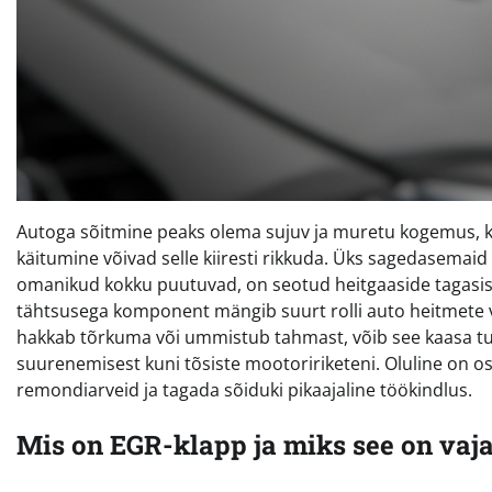
Autoga sõitmine peaks olema sujuv ja muretu kogemus, k
käitumine võivad selle kiiresti rikkuda. Üks sagedasemaid
omanikud kokku puutuvad, on seotud heitgaaside tagasisuu
tähtsusega komponent mängib suurt rolli auto heitmete v
hakkab tõrkuma või ummistub tahmast, võib see kaasa tu
suurenemisest kuni tõsiste mootoririketeni. Oluline on osa
remondiarveid ja tagada sõiduki pikaajaline töökindlus.
Mis on EGR-klapp ja miks see on vaja