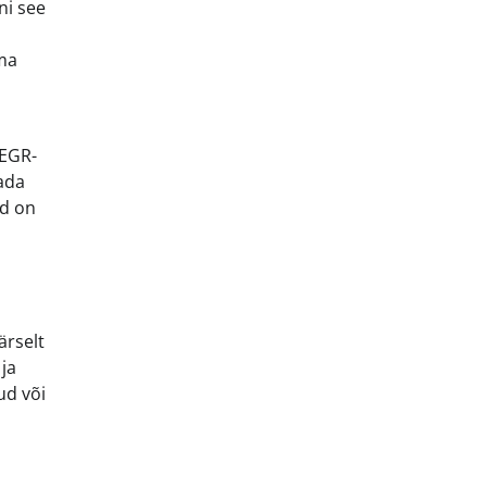
ni see
tma
 EGR-
ada
id on
ärselt
ja
ud või