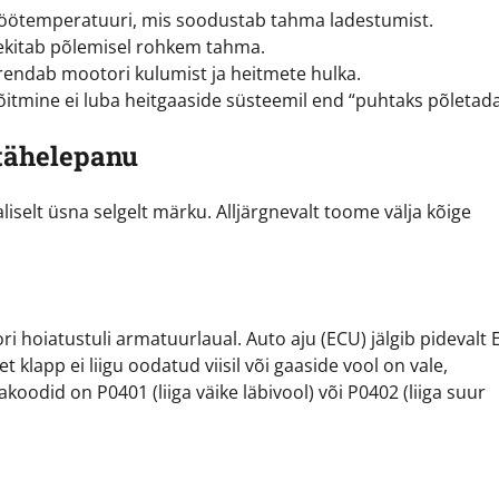
töötemperatuuri, mis soodustab tahma ladestumist.
ekitab põlemisel rohkem tahma.
urendab mootori kulumist ja heitmete hulka.
itmine ei luba heitgaaside süsteemil end “puhtaks põletada
 tähelepanu
liselt üsna selgelt märku. Alljärgnevalt toome välja kõige
i hoiatustuli armatuurlaual. Auto aju (ECU) jälgib pidevalt 
t klapp ei liigu oodatud viisil või gaaside vool on vale,
koodid on P0401 (liiga väike läbivool) või P0402 (liiga suur