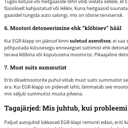
Tugev kütuse või heitgaaside lõhn võib viidata sellele, et
füüsiliselt kahjustatud või lekkiv. Kuna heitgaasid suunat
gaasidel tungida auto salongi, mis on tõsine terviserisk.
6. Mootori detoneerimine ehk “klõbisev” hääl
Kui EGR-klapp on jäänud kinni
suletud asendisse
, ei sa
põhjustada kütusesegu enneaegset süttimist ehk detonatsi
terava klõbina või koputusena mootorist. Pikaajaline deto
7. Must suits summutist
Eriti diiselmootorite puhul viitab must suits summutist sel
ära. Kui EGR-klapp on pidevalt lahti, lämmatab see moot
mis väljub summutist musta pilvena.
Tagajärjed: Mis juhtub, kui probleemi
Paljud autojuhid lükkavad EGR-klapi remonti edasi, eriti ku