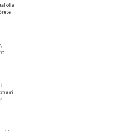
al olla
örete
,
ht
i
atuuri
as