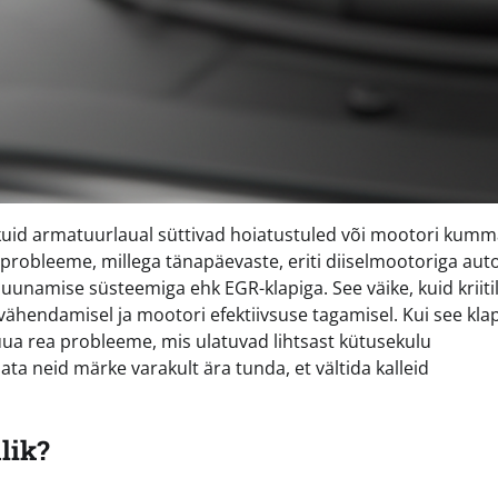
uid armatuurlaual süttivad hoiatustuled või mootori kumm
 probleeme, millega tänapäevaste, eriti diiselmootoriga aut
namise süsteemiga ehk EGR-klapiga. See väike, kuid kriitil
ähendamisel ja mootori efektiivsuse tagamisel. Kui see kla
ua rea probleeme, mis ulatuvad lihtsast kütusekulu
ta neid märke varakult ära tunda, et vältida kalleid
lik?