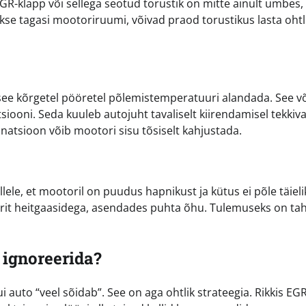
 EGR-klapp või sellega seotud torustik on mitte ainult umbes,
akse tagasi mootoriruumi, võivad praod torustikus lasta ohtl
a see kõrgetel pööretel põlemistemperatuuri alandada. See v
ooni. Seda kuuleb autojuht tavaliselt kiirendamisel tekkiv
natsioon võib mootori sisu tõsiselt kahjustada.
lele, et mootoril on puudus hapnikust ja kütus ei põle täieli
orit heitgaasidega, asendades puhta õhu. Tulemuseks on ta
 ignoreerida?
i auto “veel sõidab”. See on aga ohtlik strateegia. Rikkis EGR