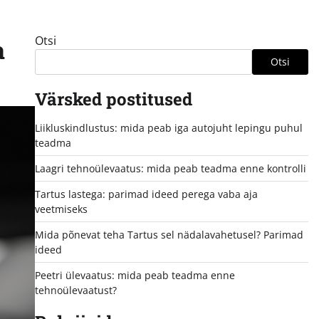
Otsi
a
Otsi
Värsked postitused
Liikluskindlustus: mida peab iga autojuht lepingu puhul
teadma
Laagri tehnoülevaatus: mida peab teadma enne kontrolli
Tartus lastega: parimad ideed perega vaba aja
veetmiseks
Mida põnevat teha Tartus sel nädalavahetusel? Parimad
ideed
Peetri ülevaatus: mida peab teadma enne
tehnoülevaatust?