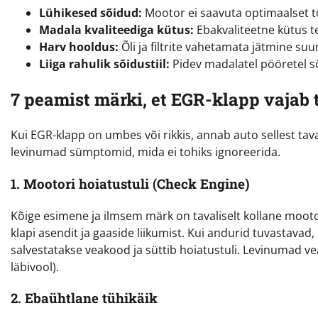
Lühikesed sõidud:
Mootor ei saavuta optimaalset 
Madala kvaliteediga kütus:
Ebakvaliteetne kütus t
Harv hooldus:
Õli ja filtrite vahetamata jätmine su
Liiga rahulik sõidustiil:
Pidev madalatel pööretel sõ
7 peamist märki, et EGR-klapp vajab
Kui EGR-klapp on umbes või rikkis, annab auto sellest tava
levinumad sümptomid, mida ei tohiks ignoreerida.
1. Mootori hoiatustuli (Check Engine)
Kõige esimene ja ilmsem märk on tavaliselt kollane mootor
klapi asendit ja gaaside liikumist. Kui andurid tuvastavad, e
salvestatakse veakood ja süttib hoiatustuli. Levinumad vea
läbivool).
2. Ebaühtlane tühikäik