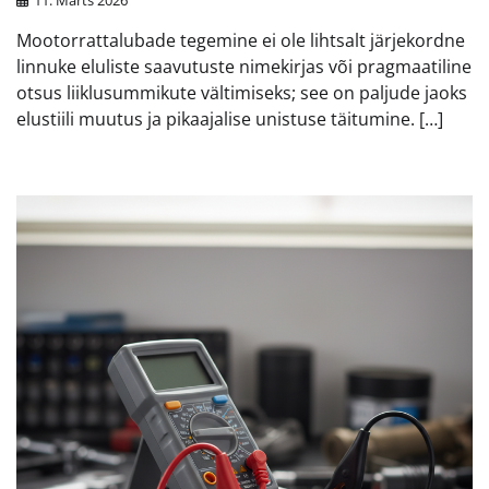
11. Märts 2026
Mootorrattalubade tegemine ei ole lihtsalt järjekordne
linnuke eluliste saavutuste nimekirjas või pragmaatiline
otsus liiklusummikute vältimiseks; see on paljude jaoks
elustiili muutus ja pikaajalise unistuse täitumine. […]