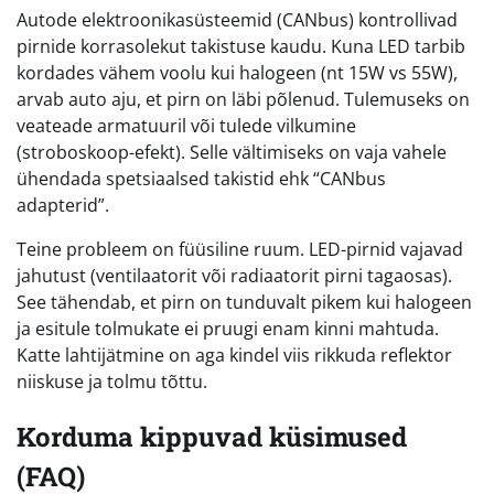
Autode elektroonikasüsteemid (CANbus) kontrollivad
pirnide korrasolekut takistuse kaudu. Kuna LED tarbib
kordades vähem voolu kui halogeen (nt 15W vs 55W),
arvab auto aju, et pirn on läbi põlenud. Tulemuseks on
veateade armatuuril või tulede vilkumine
(stroboskoop-efekt). Selle vältimiseks on vaja vahele
ühendada spetsiaalsed takistid ehk “CANbus
adapterid”.
Teine probleem on füüsiline ruum. LED-pirnid vajavad
jahutust (ventilaatorit või radiaatorit pirni tagaosas).
See tähendab, et pirn on tunduvalt pikem kui halogeen
ja esitule tolmukate ei pruugi enam kinni mahtuda.
Katte lahtijätmine on aga kindel viis rikkuda reflektor
niiskuse ja tolmu tõttu.
Korduma kippuvad küsimused
(FAQ)