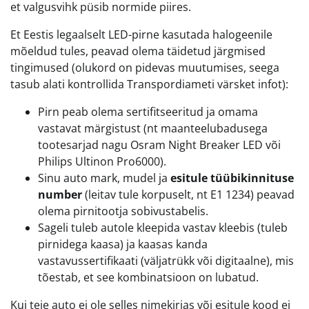
et valgusvihk püsib normide piires.
Et Eestis legaalselt LED-pirne kasutada halogeenile
mõeldud tules, peavad olema täidetud järgmised
tingimused (olukord on pidevas muutumises, seega
tasub alati kontrollida Transpordiameti värsket infot):
Pirn peab olema sertifitseeritud ja omama
vastavat märgistust (nt maanteelubadusega
tootesarjad nagu Osram Night Breaker LED või
Philips Ultinon Pro6000).
Sinu auto mark, mudel ja
esitule tüübikinnituse
number
(leitav tule korpuselt, nt E1 1234) peavad
olema pirnitootja sobivustabelis.
Sageli tuleb autole kleepida vastav kleebis (tuleb
pirnidega kaasa) ja kaasas kanda
vastavussertifikaati (väljatrükk või digitaalne), mis
tõestab, et see kombinatsioon on lubatud.
Kui teie auto ei ole selles nimekirjas või esitule kood ei