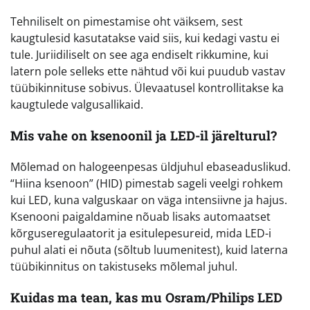
Tehniliselt on pimestamise oht väiksem, sest
kaugtulesid kasutatakse vaid siis, kui kedagi vastu ei
tule. Juriidiliselt on see aga endiselt rikkumine, kui
latern pole selleks ette nähtud või kui puudub vastav
tüübikinnituse sobivus. Ülevaatusel kontrollitakse ka
kaugtulede valgusallikaid.
Mis vahe on ksenoonil ja LED-il järelturul?
Mõlemad on halogeenpesas üldjuhul ebaseaduslikud.
“Hiina ksenoon” (HID) pimestab sageli veelgi rohkem
kui LED, kuna valguskaar on väga intensiivne ja hajus.
Ksenooni paigaldamine nõuab lisaks automaatset
kõrguseregulaatorit ja esitulepesureid, mida LED-i
puhul alati ei nõuta (sõltub luumenitest), kuid laterna
tüübikinnitus on takistuseks mõlemal juhul.
Kuidas ma tean, kas mu Osram/Philips LED