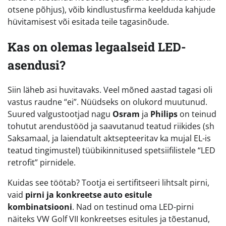
otsene põhjus), võib kindlustusfirma keelduda kahjude
hüvitamisest või esitada teile tagasinõude.
Kas on olemas legaalseid LED-
asendusi?
Siin läheb asi huvitavaks. Veel mõned aastad tagasi oli
vastus raudne “ei”. Nüüdseks on olukord muutunud.
Suured valgustootjad nagu
Osram
ja
Philips
on teinud
tohutut arendustööd ja saavutanud teatud riikides (sh
Saksamaal, ja laiendatult aktsepteeritav ka mujal EL-is
teatud tingimustel) tüübikinnitused spetsiifilistele “LED
retrofit” pirnidele.
Kuidas see töötab? Tootja ei sertifitseeri lihtsalt pirni,
vaid
pirni ja konkreetse auto esitule
kombinatsiooni
. Nad on testinud oma LED-pirni
näiteks VW Golf VII konkreetses esitules ja tõestanud,