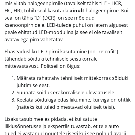
mis viitab halogeenpirnile (tavaliselt tähis “H” – HCR,
HC, HR), tohib seal kasutada
ainult
halogeenpirne. Kui
seal on tähis “D” (DCR), on see mõeldud
ksenoonpirnidele. LED-tulede puhul on latern algusest
peale ehitatud LED-moodulina ja see ei ole tavaliselt
avatav ega pirn vahetatav.
Ebaseadusliku LED-pirni kasutamine (nn “retrofit”)
tähendab sõiduki tehnilisele seisukorrale
mittevastavust. Politseil on õigus:
Määrata rahatrahv tehniliselt mittekorras sõiduki
juhtimise eest.
Suunata sõiduk erakorralisele ülevaatusele.
Keelata sõidukiga edasiliikumine, kui viga on ohtlik
(näiteks kui tuled pimestavad oluliselt teisi).
Lisaks tasub meeles pidada, et kui satute
liiklusõnnetusse ja ekspertiis tuvastab, et teie auto
tuled ei vastanud nõuetele (isegi kui see polnud avarii