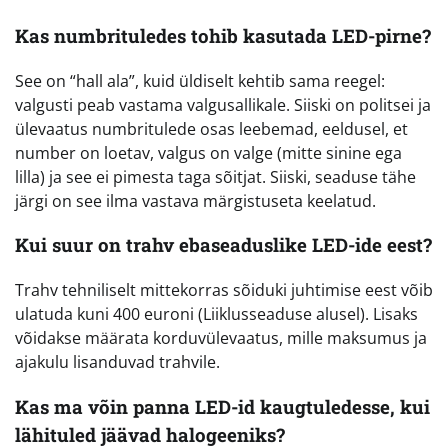
Kas numbrituledes tohib kasutada LED-pirne?
See on “hall ala”, kuid üldiselt kehtib sama reegel:
valgusti peab vastama valgusallikale. Siiski on politsei ja
ülevaatus numbritulede osas leebemad, eeldusel, et
number on loetav, valgus on valge (mitte sinine ega
lilla) ja see ei pimesta taga sõitjat. Siiski, seaduse tähe
järgi on see ilma vastava märgistuseta keelatud.
Kui suur on trahv ebaseaduslike LED-ide eest?
Trahv tehniliselt mittekorras sõiduki juhtimise eest võib
ulatuda kuni 400 euroni (Liiklusseaduse alusel). Lisaks
võidakse määrata korduvülevaatus, mille maksumus ja
ajakulu lisanduvad trahvile.
Kas ma võin panna LED-id kaugtuledesse, kui
lähituled jäävad halogeeniks?