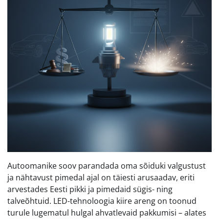
Autoomanike soov parandada oma sõiduki valgustust
ja nähtavust pimedal ajal on täiesti arusaadav, eriti
arvestades Eesti pikki ja pimedaid sügis- ning
talveõhtuid. LED-tehnoloogia kiire areng on toonud
turule lugematul hulgal ahvatlevaid pakkumisi – alates