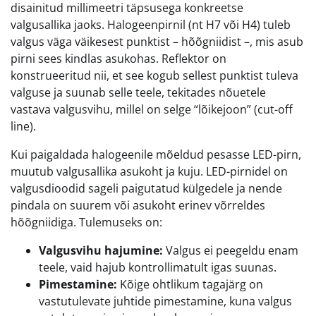
disainitud millimeetri täpsusega konkreetse
valgusallika jaoks. Halogeenpirnil (nt H7 või H4) tuleb
valgus väga väikesest punktist – hõõgniidist –, mis asub
pirni sees kindlas asukohas. Reflektor on
konstrueeritud nii, et see kogub sellest punktist tuleva
valguse ja suunab selle teele, tekitades nõuetele
vastava valgusvihu, millel on selge “lõikejoon” (cut-off
line).
Kui paigaldada halogeenile mõeldud pesasse LED-pirn,
muutub valgusallika asukoht ja kuju. LED-pirnidel on
valgusdioodid sageli paigutatud külgedele ja nende
pindala on suurem või asukoht erinev võrreldes
hõõgniidiga. Tulemuseks on:
Valgusvihu hajumine:
Valgus ei peegeldu enam
teele, vaid hajub kontrollimatult igas suunas.
Pimestamine:
Kõige ohtlikum tagajärg on
vastutulevate juhtide pimestamine, kuna valgus