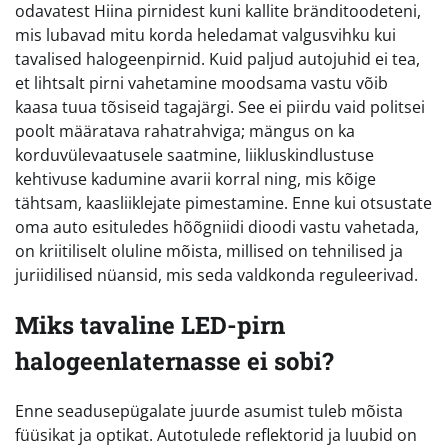
odavatest Hiina pirnidest kuni kallite bränditoodeteni,
mis lubavad mitu korda heledamat valgusvihku kui
tavalised halogeenpirnid. Kuid paljud autojuhid ei tea,
et lihtsalt pirni vahetamine moodsama vastu võib
kaasa tuua tõsiseid tagajärgi. See ei piirdu vaid politsei
poolt määratava rahatrahviga; mängus on ka
korduvülevaatusele saatmine, liikluskindlustuse
kehtivuse kadumine avarii korral ning, mis kõige
tähtsam, kaasliiklejate pimestamine. Enne kui otsustate
oma auto esituledes hõõgniidi dioodi vastu vahetada,
on kriitiliselt oluline mõista, millised on tehnilised ja
juriidilised nüansid, mis seda valdkonda reguleerivad.
Miks tavaline LED-pirn
halogeenlaternasse ei sobi?
Enne seadusepügalate juurde asumist tuleb mõista
füüsikat ja optikat. Autotulede reflektorid ja luubid on