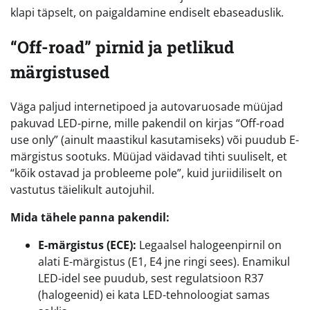
klapi täpselt, on paigaldamine endiselt ebaseaduslik.
“Off-road” pirnid ja petlikud
märgistused
Väga paljud internetipoed ja autovaruosade müüjad
pakuvad LED-pirne, mille pakendil on kirjas “Off-road
use only” (ainult maastikul kasutamiseks) või puudub E-
märgistus sootuks. Müüjad väidavad tihti suuliselt, et
“kõik ostavad ja probleeme pole”, kuid juriidiliselt on
vastutus täielikult autojuhil.
Mida tähele panna pakendil:
E-märgistus (ECE):
Legaalsel halogeenpirnil on
alati E-märgistus (E1, E4 jne ringi sees). Enamikul
LED-idel see puudub, sest regulatsioon R37
(halogeenid) ei kata LED-tehnoloogiat samas