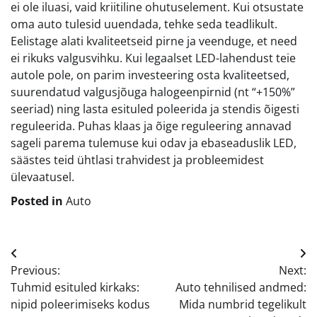
ei ole iluasi, vaid kriitiline ohutuselement. Kui otsustate
oma auto tulesid uuendada, tehke seda teadlikult.
Eelistage alati kvaliteetseid pirne ja veenduge, et need
ei rikuks valgusvihku. Kui legaalset LED-lahendust teie
autole pole, on parim investeering osta kvaliteetsed,
suurendatud valgusjõuga halogeenpirnid (nt “+150%”
seeriad) ning lasta esituled poleerida ja stendis õigesti
reguleerida. Puhas klaas ja õige reguleering annavad
sageli parema tulemuse kui odav ja ebaseaduslik LED,
säästes teid ühtlasi trahvidest ja probleemidest
ülevaatusel.
Posted in
Auto
Navigeerimine
Previous:
Next:
Tuhmid esituled kirkaks:
Auto tehnilised andmed:
nipid poleerimiseks kodus
Mida numbrid tegelikult