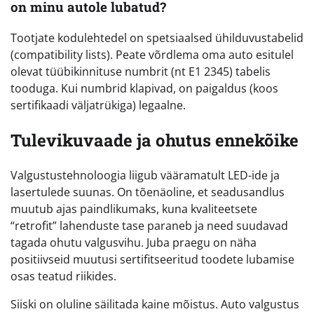
on minu autole lubatud?
Tootjate kodulehtedel on spetsiaalsed ühilduvustabelid
(compatibility lists). Peate võrdlema oma auto esitulel
olevat tüübikinnituse numbrit (nt E1 2345) tabelis
tooduga. Kui numbrid klapivad, on paigaldus (koos
sertifikaadi väljatrükiga) legaalne.
Tulevikuvaade ja ohutus ennekõike
Valgustustehnoloogia liigub vääramatult LED-ide ja
lasertulede suunas. On tõenäoline, et seadusandlus
muutub ajas paindlikumaks, kuna kvaliteetsete
“retrofit” lahenduste tase paraneb ja need suudavad
tagada ohutu valgusvihu. Juba praegu on näha
positiivseid muutusi sertifitseeritud toodete lubamise
osas teatud riikides.
Siiski on oluline säilitada kaine mõistus. Auto valgustus