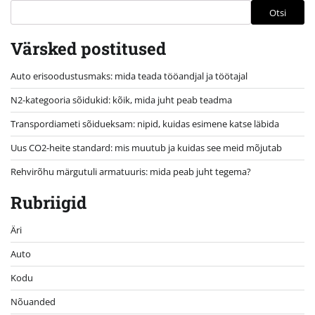
Otsi
Värsked postitused
Auto erisoodustusmaks: mida teada tööandjal ja töötajal
N2-kategooria sõidukid: kõik, mida juht peab teadma
Transpordiameti sõidueksam: nipid, kuidas esimene katse läbida
Uus CO2-heite standard: mis muutub ja kuidas see meid mõjutab
Rehvirõhu märgutuli armatuuris: mida peab juht tegema?
Rubriigid
Äri
Auto
Kodu
Nõuanded