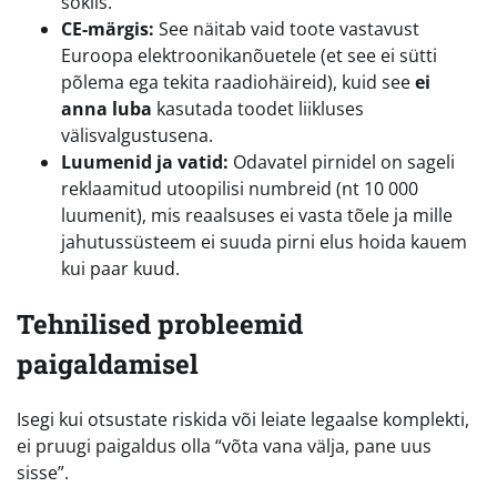
soklis.
CE-märgis:
See näitab vaid toote vastavust
Euroopa elektroonikanõuetele (et see ei sütti
põlema ega tekita raadiohäireid), kuid see
ei
anna luba
kasutada toodet liikluses
välisvalgustusena.
Luumenid ja vatid:
Odavatel pirnidel on sageli
reklaamitud utoopilisi numbreid (nt 10 000
luumenit), mis reaalsuses ei vasta tõele ja mille
jahutussüsteem ei suuda pirni elus hoida kauem
kui paar kuud.
Tehnilised probleemid
paigaldamisel
Isegi kui otsustate riskida või leiate legaalse komplekti,
ei pruugi paigaldus olla “võta vana välja, pane uus
sisse”.