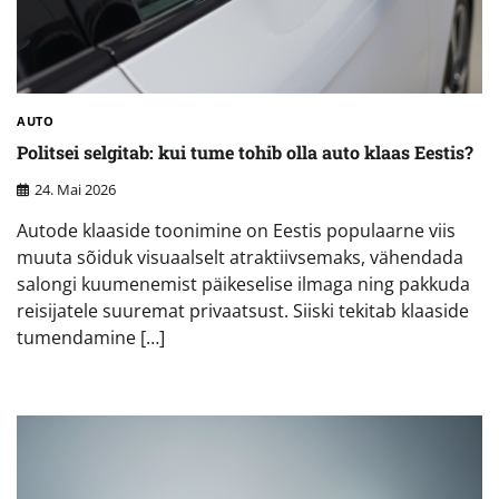
AUTO
Politsei selgitab: kui tume tohib olla auto klaas Eestis?
24. Mai 2026
Autode klaaside toonimine on Eestis populaarne viis
muuta sõiduk visuaalselt atraktiivsemaks, vähendada
salongi kuumenemist päikeselise ilmaga ning pakkuda
reisijatele suuremat privaatsust. Siiski tekitab klaaside
tumendamine […]