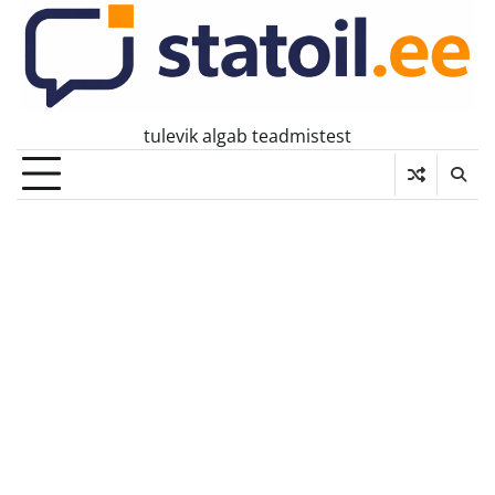
Skip
to
content
tulevik algab teadmistest