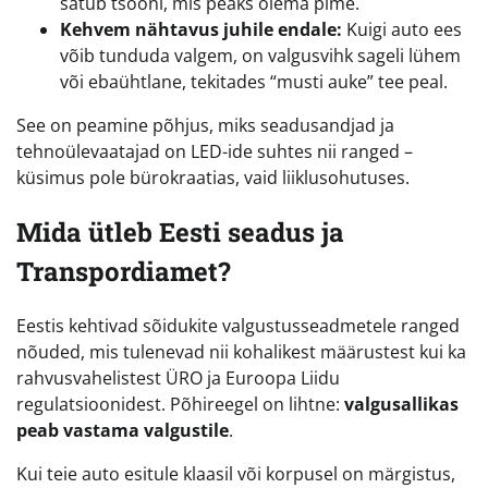
satub tsooni, mis peaks olema pime.
Kehvem nähtavus juhile endale:
Kuigi auto ees
võib tunduda valgem, on valgusvihk sageli lühem
või ebaühtlane, tekitades “musti auke” tee peal.
See on peamine põhjus, miks seadusandjad ja
tehnoülevaatajad on LED-ide suhtes nii ranged –
küsimus pole bürokraatias, vaid liiklusohutuses.
Mida ütleb Eesti seadus ja
Transpordiamet?
Eestis kehtivad sõidukite valgustusseadmetele ranged
nõuded, mis tulenevad nii kohalikest määrustest kui ka
rahvusvahelistest ÜRO ja Euroopa Liidu
regulatsioonidest. Põhireegel on lihtne:
valgusallikas
peab vastama valgustile
.
Kui teie auto esitule klaasil või korpusel on märgistus,