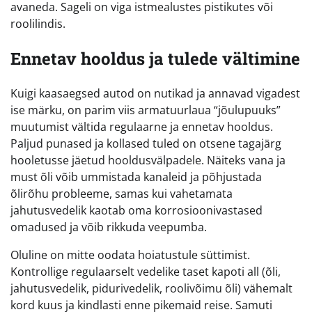
avaneda. Sageli on viga istmealustes pistikutes või
roolilindis.
Ennetav hooldus ja tulede vältimine
Kuigi kaasaegsed autod on nutikad ja annavad vigadest
ise märku, on parim viis armatuurlaua “jõulupuuks”
muutumist vältida regulaarne ja ennetav hooldus.
Paljud punased ja kollased tuled on otsene tagajärg
hooletusse jäetud hooldusvälpadele. Näiteks vana ja
must õli võib ummistada kanaleid ja põhjustada
õlirõhu probleeme, samas kui vahetamata
jahutusvedelik kaotab oma korrosioonivastased
omadused ja võib rikkuda veepumba.
Oluline on mitte oodata hoiatustule süttimist.
Kontrollige regulaarselt vedelike taset kapoti all (õli,
jahutusvedelik, pidurivedelik, roolivõimu õli) vähemalt
kord kuus ja kindlasti enne pikemaid reise. Samuti