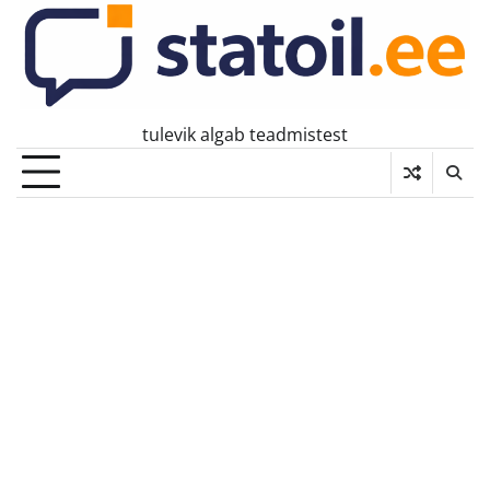
Skip
to
content
tulevik algab teadmistest