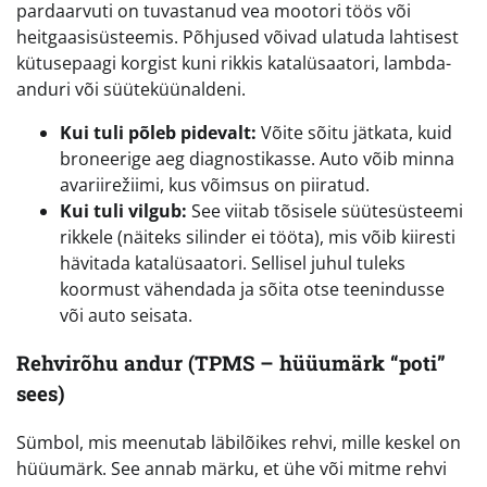
pardaarvuti on tuvastanud vea mootori töös või
heitgaasisüsteemis. Põhjused võivad ulatuda lahtisest
kütusepaagi korgist kuni rikkis katalüsaatori, lambda-
anduri või süüteküünaldeni.
Kui tuli põleb pidevalt:
Võite sõitu jätkata, kuid
broneerige aeg diagnostikasse. Auto võib minna
avariirežiimi, kus võimsus on piiratud.
Kui tuli vilgub:
See viitab tõsisele süütesüsteemi
rikkele (näiteks silinder ei tööta), mis võib kiiresti
hävitada katalüsaatori. Sellisel juhul tuleks
koormust vähendada ja sõita otse teenindusse
või auto seisata.
Rehvirõhu andur (TPMS – hüüumärk “poti”
sees)
Sümbol, mis meenutab läbilõikes rehvi, mille keskel on
hüüumärk. See annab märku, et ühe või mitme rehvi