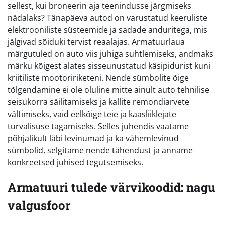
sellest, kui broneerin aja teenindusse järgmiseks
nädalaks? Tänapäeva autod on varustatud keeruliste
elektrooniliste süsteemide ja sadade anduritega, mis
jälgivad sõiduki tervist reaalajas. Armatuurlaua
märgutuled on auto viis juhiga suhtlemiseks, andmaks
märku kõigest alates sisseunustatud käsipidurist kuni
kriitiliste mootoririketeni. Nende sümbolite õige
tõlgendamine ei ole oluline mitte ainult auto tehnilise
seisukorra säilitamiseks ja kallite remondiarvete
vältimiseks, vaid eelkõige teie ja kaasliiklejate
turvalisuse tagamiseks. Selles juhendis vaatame
põhjalikult läbi levinumad ja ka vähemlevinud
sümbolid, selgitame nende tähendust ja anname
konkreetsed juhised tegutsemiseks.
Armatuuri tulede värvikoodid: nagu
valgusfoor