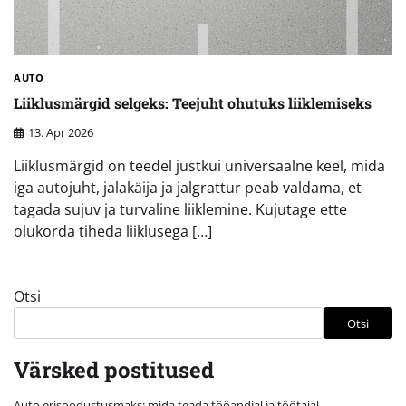
AUTO
Liiklusmärgid selgeks: Teejuht ohutuks liiklemiseks
13. Apr 2026
Liiklusmärgid on teedel justkui universaalne keel, mida
iga autojuht, jalakäija ja jalgrattur peab valdama, et
tagada sujuv ja turvaline liiklemine. Kujutage ette
olukorda tiheda liiklusega […]
Otsi
Otsi
Värsked postitused
Auto erisoodustusmaks: mida teada tööandjal ja töötajal