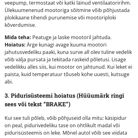
veepump, termostaat või katki läinud ventilaatoririhm.
Ülekuumenenud mootoriga sõitmine võib põhjustada
plokikaane tihendi purunemise või mootoriploki
kõverdumise.
Mida teha:
Peatuge ja laske mootoril jahtuda.
Hoiatus:
Ärge kunagi avage kuuma mootori
jahutusvedeliku paaki, kuna surve all olev tuline vedelik
võib välja pursata ja tekitada raskeid põletusi. Lisage
vedelikku alles siis, kui mootor on jahtunud. Kui leket ei
paista, kuid temperatuur tõuseb kohe uuesti, kutsuge
abi.
3. Pidurisüsteemi hoiatus (Hüüumärk ringi
sees või tekst “BRAKE”)
Kui see tuli põleb, võib põhjuseid olla mitu: käsipidur
on peal, pidurivedeliku tase on ohtlikult madal või
pidurisüsteemis on leke. Mõnel autol võib see viidata