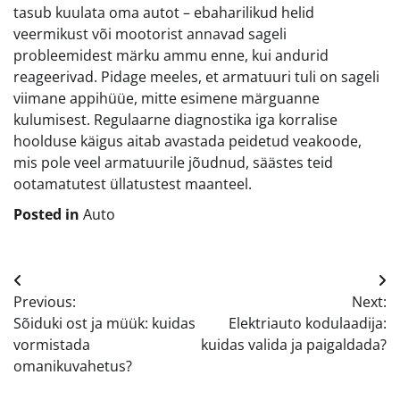
tasub kuulata oma autot – ebaharilikud helid
veermikust või mootorist annavad sageli
probleemidest märku ammu enne, kui andurid
reageerivad. Pidage meeles, et armatuuri tuli on sageli
viimane appihüüe, mitte esimene märguanne
kulumisest. Regulaarne diagnostika iga korralise
hoolduse käigus aitab avastada peidetud veakoode,
mis pole veel armatuurile jõudnud, säästes teid
ootamatutest üllatustest maanteel.
Posted in
Auto
Navigeerimine
Previous:
Next:
Sõiduki ost ja müük: kuidas
Elektriauto kodulaadija:
vormistada
kuidas valida ja paigaldada?
omanikuvahetus?