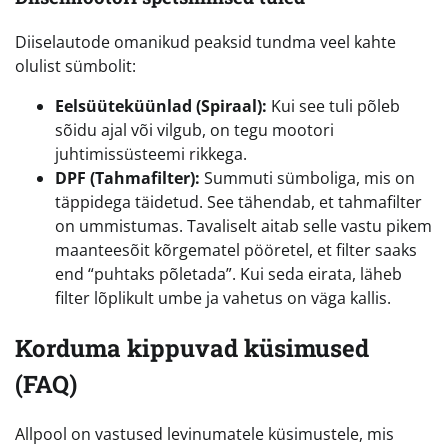
Diiselautode omanikud peaksid tundma veel kahte
olulist sümbolit:
Eelsüüteküünlad (Spiraal):
Kui see tuli põleb
sõidu ajal või vilgub, on tegu mootori
juhtimissüsteemi rikkega.
DPF (Tahmafilter):
Summuti sümboliga, mis on
täppidega täidetud. See tähendab, et tahmafilter
on ummistumas. Tavaliselt aitab selle vastu pikem
maanteesõit kõrgematel pööretel, et filter saaks
end “puhtaks põletada”. Kui seda eirata, läheb
filter lõplikult umbe ja vahetus on väga kallis.
Korduma kippuvad küsimused
(FAQ)
Allpool on vastused levinumatele küsimustele, mis