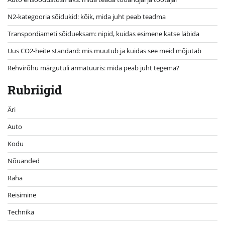
N2-kategooria sõidukid: kõik, mida juht peab teadma
Transpordiameti sõidueksam: nipid, kuidas esimene katse läbida
Uus CO2-heite standard: mis muutub ja kuidas see meid mõjutab
Rehvirõhu märgutuli armatuuris: mida peab juht tegema?
Rubriigid
Äri
Auto
Kodu
Nõuanded
Raha
Reisimine
Technika