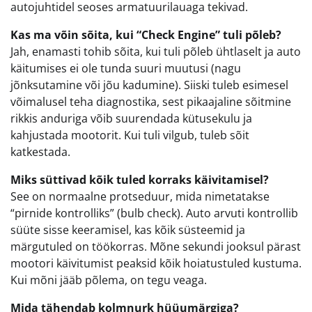
autojuhtidel seoses armatuurilauaga tekivad.
Kas ma võin sõita, kui “Check Engine” tuli põleb?
Jah, enamasti tohib sõita, kui tuli põleb ühtlaselt ja auto
käitumises ei ole tunda suuri muutusi (nagu
jõnksutamine või jõu kadumine). Siiski tuleb esimesel
võimalusel teha diagnostika, sest pikaajaline sõitmine
rikkis anduriga võib suurendada kütusekulu ja
kahjustada mootorit. Kui tuli vilgub, tuleb sõit
katkestada.
Miks süttivad kõik tuled korraks käivitamisel?
See on normaalne protseduur, mida nimetatakse
“pirnide kontrolliks” (bulb check). Auto arvuti kontrollib
süüte sisse keeramisel, kas kõik süsteemid ja
märgutuled on töökorras. Mõne sekundi jooksul pärast
mootori käivitumist peaksid kõik hoiatustuled kustuma.
Kui mõni jääb põlema, on tegu veaga.
Mida tähendab kolmnurk hüüumärgiga?