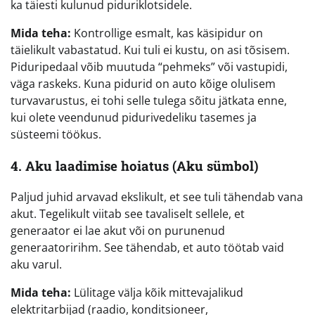
ka täiesti kulunud piduriklotsidele.
Mida teha:
Kontrollige esmalt, kas käsipidur on
täielikult vabastatud. Kui tuli ei kustu, on asi tõsisem.
Piduripedaal võib muutuda “pehmeks” või vastupidi,
väga raskeks. Kuna pidurid on auto kõige olulisem
turvavarustus, ei tohi selle tulega sõitu jätkata enne,
kui olete veendunud pidurivedeliku tasemes ja
süsteemi töökus.
4. Aku laadimise hoiatus (Aku sümbol)
Paljud juhid arvavad ekslikult, et see tuli tähendab vana
akut. Tegelikult viitab see tavaliselt sellele, et
generaator ei lae akut või on purunenud
generaatoririhm. See tähendab, et auto töötab vaid
aku varul.
Mida teha:
Lülitage välja kõik mittevajalikud
elektritarbijad (raadio, konditsioneer,