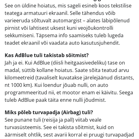
See on üldine hoiatus, mis sageli esineb koos tekstilise
teatega armatuuri ekraanil. Selle tähendus võib
varieeruda sõltuvalt automargist – alates läbipõlenud
pirnist või lahtisest uksest kuni veojõukontrolli
sekkumiseni. Täpsema info saamiseks tuleb lugeda
teadet ekraanil või vaadata auto kasutusjuhendit.
Kas AdBlue tuli takistab sõitmist?
Jah ja ei. Kui AdBlue (diisli heitgaasivedeliku) tase on
madal, süttib kollane hoiatus. Saate sõita teatud arvu
kilomeetreid (tavaliselt kuvatakse järelejäänud distants,
nt 1000 km). Kui loendur jõuab nulli, on auto
programmeeritud nii, et mootor enam ei käivitu. Seega
tuleb AdBlue paak täita enne nulli jõudmist.
Miks põleb turvapadja (Airbag) tuli?
See punane tuli (reisija ja pall) viitab veale
turvasüsteemis. See ei takista sõitmist, kuid on
äärmiselt ohtlik, sest avarii korral ei pruugi turvapadjad