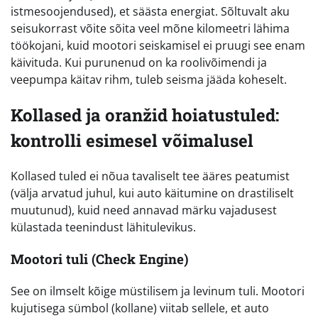
istmesoojendused), et säästa energiat. Sõltuvalt aku
seisukorrast võite sõita veel mõne kilomeetri lähima
töökojani, kuid mootori seiskamisel ei pruugi see enam
käivituda. Kui purunenud on ka roolivõimendi ja
veepumpa käitav rihm, tuleb seisma jääda koheselt.
Kollased ja oranžid hoiatustuled:
kontrolli esimesel võimalusel
Kollased tuled ei nõua tavaliselt tee ääres peatumist
(välja arvatud juhul, kui auto käitumine on drastiliselt
muutunud), kuid need annavad märku vajadusest
külastada teenindust lähitulevikus.
Mootori tuli (Check Engine)
See on ilmselt kõige müstilisem ja levinum tuli. Mootori
kujutisega sümbol (kollane) viitab sellele, et auto