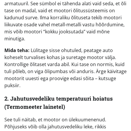
armatuuril. See sümbol ei tähenda alati vaid seda, et õli
tase on madal, vaid et mootori õlitussüsteemis on
kadunud surve. Ilma korraliku õlituseta tekib mootori
liikuvate osade vahel metall-metalli vastu hõõrdumine,
mis võib mootori “kokku jooksutada” vaid mõne
minutiga.
Mida teha:
Lülitage sisse ohutuled, peatage auto
koheselt turvalises kohas ja suretage mootor välja.
Kontrollige õlitaset varda abil. Kui tase on normis, kuid
tuli põleb, on viga õlipumbas või anduris. Ärge käivitage
mootorit uuesti ega proovige edasi sõita – kutsuge
puksiir.
2. Jahutusvedeliku temperatuuri hoiatus
(Termomeeter lainetel)
See tuli näitab, et mootor on ülekuumenenud.
Põhjuseks võib olla jahutusvedeliku leke, rikkis