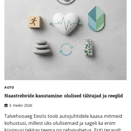
AUTO
Naastrehvide kasutamine: olulised tähtajad ja reeglid
3. Veebr 2026
Talvehooaeg Eestis toob autojuhtidele kaasa mitmeid
kohustusi, millest üks olulisemaid ja sageli ka enim
küsimusi tekitav teema on rehvivahetus. Eriti teravalt