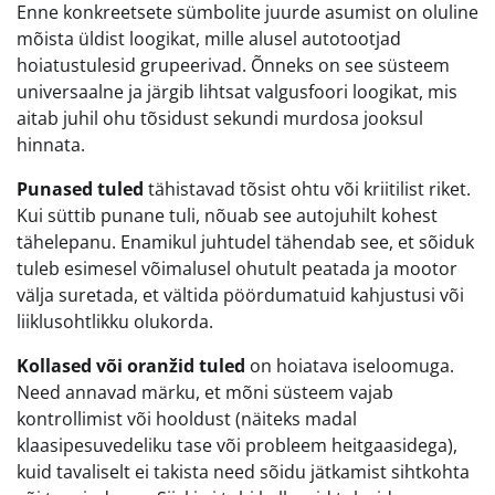
Enne konkreetsete sümbolite juurde asumist on oluline
mõista üldist loogikat, mille alusel autotootjad
hoiatustulesid grupeerivad. Õnneks on see süsteem
universaalne ja järgib lihtsat valgusfoori loogikat, mis
aitab juhil ohu tõsidust sekundi murdosa jooksul
hinnata.
Punased tuled
tähistavad tõsist ohtu või kriitilist riket.
Kui süttib punane tuli, nõuab see autojuhilt kohest
tähelepanu. Enamikul juhtudel tähendab see, et sõiduk
tuleb esimesel võimalusel ohutult peatada ja mootor
välja suretada, et vältida pöördumatuid kahjustusi või
liiklusohtlikku olukorda.
Kollased või oranžid tuled
on hoiatava iseloomuga.
Need annavad märku, et mõni süsteem vajab
kontrollimist või hooldust (näiteks madal
klaasipesuvedeliku tase või probleem heitgaasidega),
kuid tavaliselt ei takista need sõidu jätkamist sihtkohta