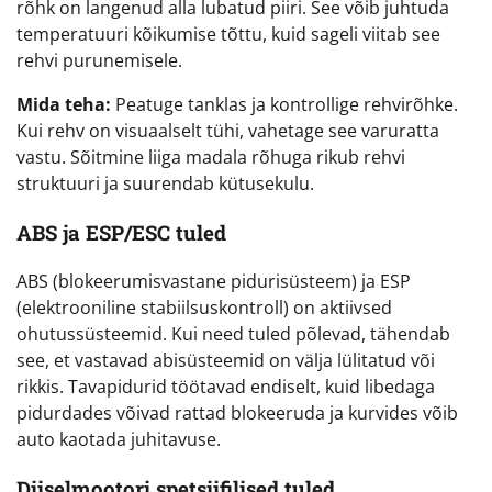
rõhk on langenud alla lubatud piiri. See võib juhtuda
temperatuuri kõikumise tõttu, kuid sageli viitab see
rehvi purunemisele.
Mida teha:
Peatuge tanklas ja kontrollige rehvirõhke.
Kui rehv on visuaalselt tühi, vahetage see varuratta
vastu. Sõitmine liiga madala rõhuga rikub rehvi
struktuuri ja suurendab kütusekulu.
ABS ja ESP/ESC tuled
ABS (blokeerumisvastane pidurisüsteem) ja ESP
(elektrooniline stabiilsuskontroll) on aktiivsed
ohutussüsteemid. Kui need tuled põlevad, tähendab
see, et vastavad abisüsteemid on välja lülitatud või
rikkis. Tavapidurid töötavad endiselt, kuid libedaga
pidurdades võivad rattad blokeeruda ja kurvides võib
auto kaotada juhitavuse.
Diiselmootori spetsiifilised tuled