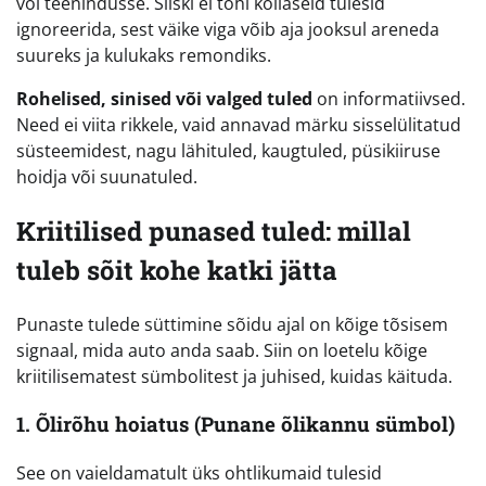
või teenindusse. Siiski ei tohi kollaseid tulesid
ignoreerida, sest väike viga võib aja jooksul areneda
suureks ja kulukaks remondiks.
Rohelised, sinised või valged tuled
on informatiivsed.
Need ei viita rikkele, vaid annavad märku sisselülitatud
süsteemidest, nagu lähituled, kaugtuled, püsikiiruse
hoidja või suunatuled.
Kriitilised punased tuled: millal
tuleb sõit kohe katki jätta
Punaste tulede süttimine sõidu ajal on kõige tõsisem
signaal, mida auto anda saab. Siin on loetelu kõige
kriitilisematest sümbolitest ja juhised, kuidas käituda.
1. Õlirõhu hoiatus (Punane õlikannu sümbol)
See on vaieldamatult üks ohtlikumaid tulesid