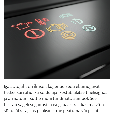
Iga autojuht on ilmselt kogenud seda ebamugavat
hetke, kui rahuliku sõidu ajal kostub äkitselt helisignaal
ja armatuuril süttib mõni tundmatu sümbol. See
tekitab sageli segadust ja isegi paanikat: kas ma võin
sõitu jätkata, kas peaksin kohe peatuma või piisab