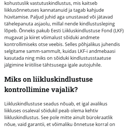
kohustuslik vastutuskindlustus, mis kaitseb
liiklusõnnetuses kannatanuid ja tagab kahjude
hüvitamise. Paljud juhid aga unustavad või jätavad
tähelepanuta asjaolu, millal nende kindlustusleping
lõpeb. Õnneks pakub Eesti Liikluskindlustuse Fond (LKF)
mugavat ja kiiret võimalust sõiduki andmete
kontrollimiseks otse veebis. Selles põhjalikus juhendis
selgitame samm-sammult, kuidas LKF-i andmebaasi
kasutada ning miks on sõiduki kindlustusstaatuse
jälgimine kriitilise tähtsusega igale autojuhile.
Miks on liikluskindlustuse
kontrollimine vajalik?
Liikluskindlustuse seadus nõuab, et igal avalikus
liikluses osaleval sõidukil peab olema kehtiv
liikluskindlustus. See pole mitte ainult bürokraatlik
nõue, vaid garantii, et võimaliku õnnetuse korral on