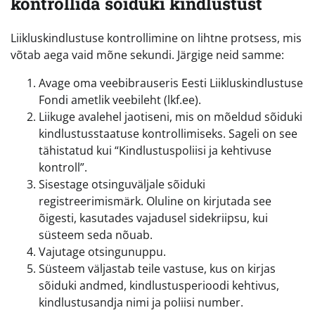
kontrollida sõiduki kindlustust
Liikluskindlustuse kontrollimine on lihtne protsess, mis
võtab aega vaid mõne sekundi. Järgige neid samme:
Avage oma veebibrauseris Eesti Liikluskindlustuse
Fondi ametlik veebileht (lkf.ee).
Liikuge avalehel jaotiseni, mis on mõeldud sõiduki
kindlustusstaatuse kontrollimiseks. Sageli on see
tähistatud kui “Kindlustuspoliisi ja kehtivuse
kontroll”.
Sisestage otsinguväljale sõiduki
registreerimismärk. Oluline on kirjutada see
õigesti, kasutades vajadusel sidekriipsu, kui
süsteem seda nõuab.
Vajutage otsingunuppu.
Süsteem väljastab teile vastuse, kus on kirjas
sõiduki andmed, kindlustusperioodi kehtivus,
kindlustusandja nimi ja poliisi number.