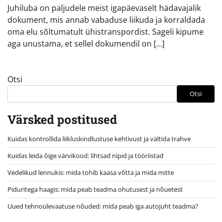
Juhiluba on paljudele meist igapäevaselt hädavajalik
dokument, mis annab vabaduse liikuda ja korraldada
oma elu sõltumatult ühistranspordist. Sageli kipume
aga unustama, et sellel dokumendil on […]
Otsi
Otsi
Värsked postitused
Kuidas kontrollida liikluskindlustuse kehtivust ja vältida trahve
Kuidas leida õige värvikood: lihtsad nipid ja tööriistad
Vedelikud lennukis: mida tohib kaasa võtta ja mida mitte
Piduritega haagis: mida peab teadma ohutusest ja nõuetest
Uued tehnoülevaatuse nõuded: mida peab iga autojuht teadma?