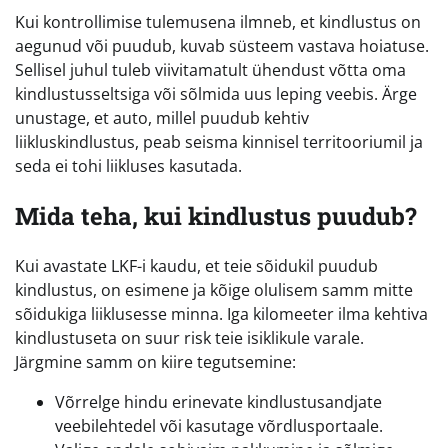
Kui kontrollimise tulemusena ilmneb, et kindlustus on
aegunud või puudub, kuvab süsteem vastava hoiatuse.
Sellisel juhul tuleb viivitamatult ühendust võtta oma
kindlustusseltsiga või sõlmida uus leping veebis. Ärge
unustage, et auto, millel puudub kehtiv
liikluskindlustus, peab seisma kinnisel territooriumil ja
seda ei tohi liikluses kasutada.
Mida teha, kui kindlustus puudub?
Kui avastate LKF-i kaudu, et teie sõidukil puudub
kindlustus, on esimene ja kõige olulisem samm mitte
sõidukiga liiklusesse minna. Iga kilomeeter ilma kehtiva
kindlustuseta on suur risk teie isiklikule varale.
Järgmine samm on kiire tegutsemine:
Võrrelge hindu erinevate kindlustusandjate
veebilehtedel või kasutage võrdlusportaale.