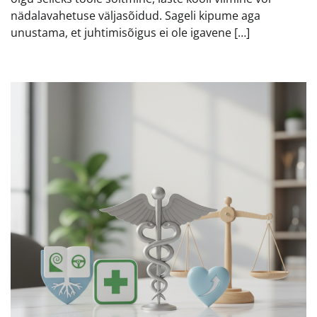
nädalavahetuse väljasõidud. Sageli kipume aga
unustama, et juhtimisõigus ei ole igavene […]