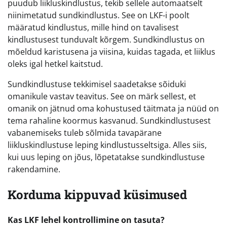
puudub liikluskindlustus, tekib sellele automaatselt
niinimetatud sundkindlustus. See on LKF-i poolt
määratud kindlustus, mille hind on tavalisest
kindlustusest tunduvalt kõrgem. Sundkindlustus on
mõeldud karistusena ja viisina, kuidas tagada, et liiklus
oleks igal hetkel kaitstud.
Sundkindlustuse tekkimisel saadetakse sõiduki
omanikule vastav teavitus. See on märk sellest, et
omanik on jätnud oma kohustused täitmata ja nüüd on
tema rahaline koormus kasvanud. Sundkindlustusest
vabanemiseks tuleb sõlmida tavapärane
liikluskindlustuse leping kindlustusseltsiga. Alles siis,
kui uus leping on jõus, lõpetatakse sundkindlustuse
rakendamine.
Korduma kippuvad küsimused
Kas LKF lehel kontrollimine on tasuta?