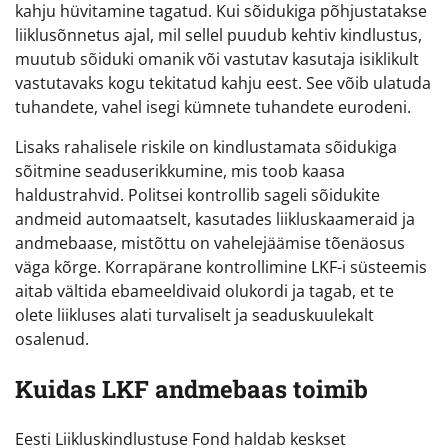
kahju hüvitamine tagatud. Kui sõidukiga põhjustatakse
liiklusõnnetus ajal, mil sellel puudub kehtiv kindlustus,
muutub sõiduki omanik või vastutav kasutaja isiklikult
vastutavaks kogu tekitatud kahju eest. See võib ulatuda
tuhandete, vahel isegi kümnete tuhandete eurodeni.
Lisaks rahalisele riskile on kindlustamata sõidukiga
sõitmine seaduserikkumine, mis toob kaasa
haldustrahvid. Politsei kontrollib sageli sõidukite
andmeid automaatselt, kasutades liikluskaameraid ja
andmebaase, mistõttu on vahelejäämise tõenäosus
väga kõrge. Korrapärane kontrollimine LKF-i süsteemis
aitab vältida ebameeldivaid olukordi ja tagab, et te
olete liikluses alati turvaliselt ja seaduskuulekalt
osalenud.
Kuidas LKF andmebaas toimib
Eesti Liikluskindlustuse Fond haldab keskset