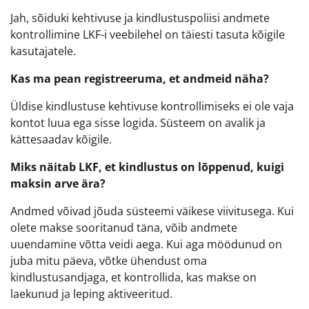
Jah, sõiduki kehtivuse ja kindlustuspoliisi andmete
kontrollimine LKF-i veebilehel on täiesti tasuta kõigile
kasutajatele.
Kas ma pean registreeruma, et andmeid näha?
Üldise kindlustuse kehtivuse kontrollimiseks ei ole vaja
kontot luua ega sisse logida. Süsteem on avalik ja
kättesaadav kõigile.
Miks näitab LKF, et kindlustus on lõppenud, kuigi
maksin arve ära?
Andmed võivad jõuda süsteemi väikese viivitusega. Kui
olete makse sooritanud täna, võib andmete
uuendamine võtta veidi aega. Kui aga möödunud on
juba mitu päeva, võtke ühendust oma
kindlustusandjaga, et kontrollida, kas makse on
laekunud ja leping aktiveeritud.