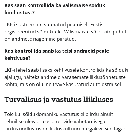
Kas saan kontrollida ka välismaise sõiduki
kindlustust?
LKF-i süsteem on suunatud peamiselt Eestis
registreeritud sõidukitele. Välismaiste sõidukite puhul
on andmete nägemine piiratud.
Kas kontrollida saab ka teisi andmeid peale
kehtivuse?
LKF-i lehel saab lisaks kehtivusele kontrollida ka sõiduki
ajalugu, näiteks andmeid varasemate liiklusõnnetuste
kohta, mis on oluline teave kasutatud auto ostmisel.
Turvalisus ja vastutus liikluses
Teie kui sõidukiomaniku vastutus ei piirdu ainult
tehnilise ülevaatuse ja rehvide vahetamisega.
Liikluskindlustus on liikluskultuuri nurgakivi. See tagab,