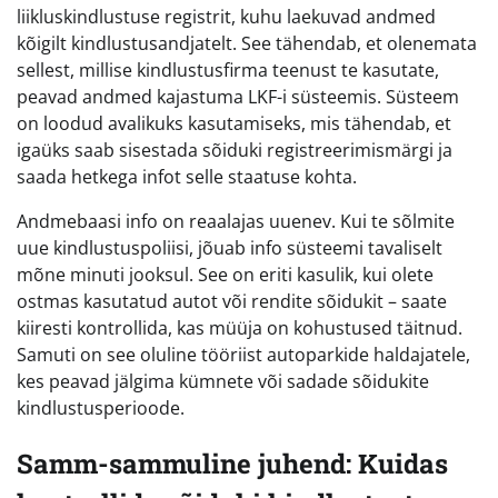
liikluskindlustuse registrit, kuhu laekuvad andmed
kõigilt kindlustusandjatelt. See tähendab, et olenemata
sellest, millise kindlustusfirma teenust te kasutate,
peavad andmed kajastuma LKF-i süsteemis. Süsteem
on loodud avalikuks kasutamiseks, mis tähendab, et
igaüks saab sisestada sõiduki registreerimismärgi ja
saada hetkega infot selle staatuse kohta.
Andmebaasi info on reaalajas uuenev. Kui te sõlmite
uue kindlustuspoliisi, jõuab info süsteemi tavaliselt
mõne minuti jooksul. See on eriti kasulik, kui olete
ostmas kasutatud autot või rendite sõidukit – saate
kiiresti kontrollida, kas müüja on kohustused täitnud.
Samuti on see oluline tööriist autoparkide haldajatele,
kes peavad jälgima kümnete või sadade sõidukite
kindlustusperioode.
Samm-sammuline juhend: Kuidas