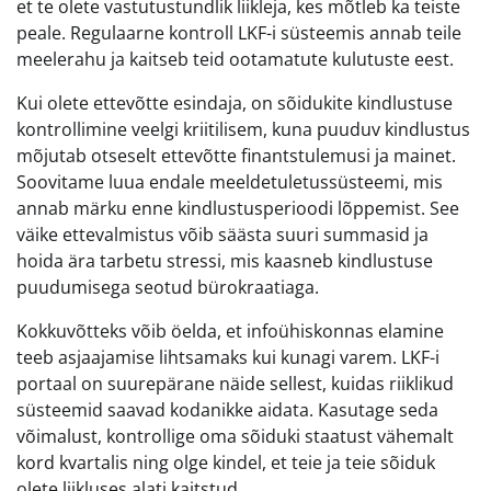
et te olete vastutustundlik liikleja, kes mõtleb ka teiste
peale. Regulaarne kontroll LKF-i süsteemis annab teile
meelerahu ja kaitseb teid ootamatute kulutuste eest.
Kui olete ettevõtte esindaja, on sõidukite kindlustuse
kontrollimine veelgi kriitilisem, kuna puuduv kindlustus
mõjutab otseselt ettevõtte finantstulemusi ja mainet.
Soovitame luua endale meeldetuletussüsteemi, mis
annab märku enne kindlustusperioodi lõppemist. See
väike ettevalmistus võib säästa suuri summasid ja
hoida ära tarbetu stressi, mis kaasneb kindlustuse
puudumisega seotud bürokraatiaga.
Kokkuvõtteks võib öelda, et infoühiskonnas elamine
teeb asjaajamise lihtsamaks kui kunagi varem. LKF-i
portaal on suurepärane näide sellest, kuidas riiklikud
süsteemid saavad kodanikke aidata. Kasutage seda
võimalust, kontrollige oma sõiduki staatust vähemalt
kord kvartalis ning olge kindel, et teie ja teie sõiduk
olete liikluses alati kaitstud.