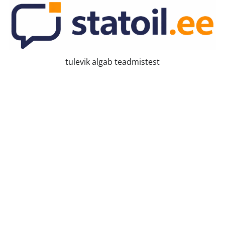
Skip
to
content
tulevik algab teadmistest