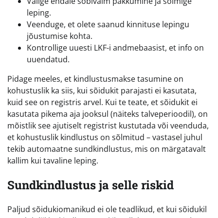
Valige endale sobivaim pakkumine ja sõlmige
leping.
Veenduge, et olete saanud kinnituse lepingu
jõustumise kohta.
Kontrollige uuesti LKF-i andmebaasist, et info on
uuendatud.
Pidage meeles, et kindlustusmakse tasumine on
kohustuslik ka siis, kui sõidukit parajasti ei kasutata,
kuid see on registris arvel. Kui te teate, et sõidukit ei
kasutata pikema aja jooksul (näiteks talveperioodil), on
mõistlik see ajutiselt registrist kustutada või veenduda,
et kohustuslik kindlustus on sõlmitud – vastasel juhul
tekib automaatne sundkindlustus, mis on märgatavalt
kallim kui tavaline leping.
Sundkindlustus ja selle riskid
Paljud sõidukiomanikud ei ole teadlikud, et kui sõidukil