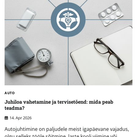
AUTO
Juhiloa vahetamine ja tervisetõend: mida peab
teadma?
14. Apr 2026
Autojuhtimine on paljudele meist igapäevane vajadus,
olgu selleks tööle sõitmine, laste kooli viimine või