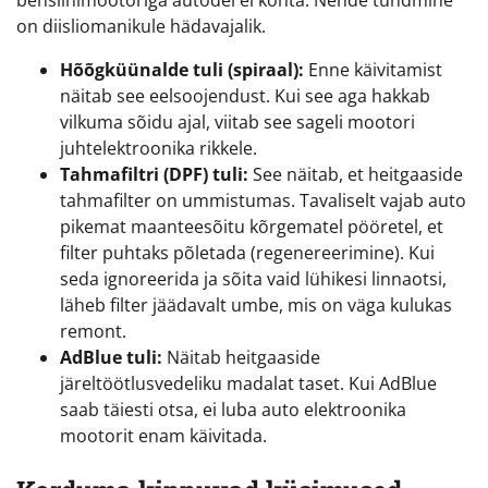
bensiinimootoriga autodel ei kohta. Nende tundmine
on diisliomanikule hädavajalik.
Hõõgküünalde tuli (spiraal):
Enne käivitamist
näitab see eelsoojendust. Kui see aga hakkab
vilkuma sõidu ajal, viitab see sageli mootori
juhtelektroonika rikkele.
Tahmafiltri (DPF) tuli:
See näitab, et heitgaaside
tahmafilter on ummistumas. Tavaliselt vajab auto
pikemat maanteesõitu kõrgematel pööretel, et
filter puhtaks põletada (regenereerimine). Kui
seda ignoreerida ja sõita vaid lühikesi linnaotsi,
läheb filter jäädavalt umbe, mis on väga kulukas
remont.
AdBlue tuli:
Näitab heitgaaside
järeltöötlusvedeliku madalat taset. Kui AdBlue
saab täiesti otsa, ei luba auto elektroonika
mootorit enam käivitada.