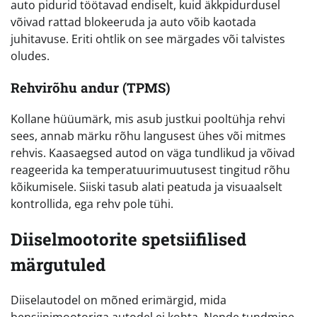
auto pidurid töötavad endiselt, kuid äkkpidurdusel
võivad rattad blokeeruda ja auto võib kaotada
juhitavuse. Eriti ohtlik on see märgades või talvistes
oludes.
Rehvirõhu andur (TPMS)
Kollane hüüumärk, mis asub justkui pooltühja rehvi
sees, annab märku rõhu langusest ühes või mitmes
rehvis. Kaasaegsed autod on väga tundlikud ja võivad
reageerida ka temperatuurimuutusest tingitud rõhu
kõikumisele. Siiski tasub alati peatuda ja visuaalselt
kontrollida, ega rehv pole tühi.
Diiselmootorite spetsiifilised
märgutuled
Diiselautodel on mõned erimärgid, mida