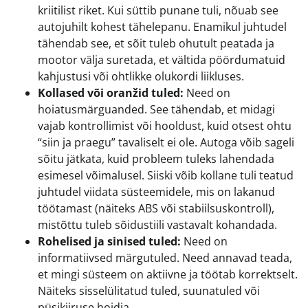
kriitilist riket. Kui süttib punane tuli, nõuab see
autojuhilt kohest tähelepanu. Enamikul juhtudel
tähendab see, et sõit tuleb ohutult peatada ja
mootor välja suretada, et vältida pöördumatuid
kahjustusi või ohtlikke olukordi liikluses.
Kollased või oranžid tuled:
Need on
hoiatusmärguanded. See tähendab, et midagi
vajab kontrollimist või hooldust, kuid otsest ohtu
“siin ja praegu” tavaliselt ei ole. Autoga võib sageli
sõitu jätkata, kuid probleem tuleks lahendada
esimesel võimalusel. Siiski võib kollane tuli teatud
juhtudel viidata süsteemidele, mis on lakanud
töötamast (näiteks ABS või stabiilsuskontroll),
mistõttu tuleb sõidustiili vastavalt kohandada.
Rohelised ja sinised tuled:
Need on
informatiivsed märgutuled. Need annavad teada,
et mingi süsteem on aktiivne ja töötab korrektselt.
Näiteks sisselülitatud tuled, suunatuled või
püsikiiruse hoidja.