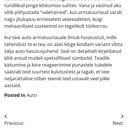
tundlikud pinge kõikumise suhtes. Vana ja väsinud aku
võib põhjustada “valehäireid”, kus armatuurlaud särab
nagu jõulupuu erinevatest veateadetest, kuigi
mehaanilised süsteemid on tegelikult töökorras.
Kui teie auto armatuurlauale ilmub hoiatustuli, mille
tähendust te ei tea, on alati kõige kindlam variant võtta
välja auto kasutusjuhend. Seal on detailselt kirjeldatud
kõik antud mudeli spetsiifilised sümbolid. Teadlik
käitumine ja kiire reageerimine punastele tuledele
säästab teid suurtest kulutustest ja tagab, et teie
neljarattaline sõber teenib teid ustavalt veel pikki
aastaid.
Posted in
Auto
Navigeerimine
Previous:
Next: