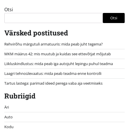
Otsi
Otsi
Värsked postitused
Rehvirõhu märgutuli armatuuris: mida peab juht tegema?
MKM määrus 42: mis muutub ja kuidas see ettevõtjat mõjutab
Liikluskindlustus: mida peab iga autojuht lepingu puhul teadma
Laagri tehnoülevaatus: mida peab teadma enne kontrolli
Tartus lastega: parimad ideed perega vaba aja veetmiseks
Rubriigid
Äri
Auto
Kodu