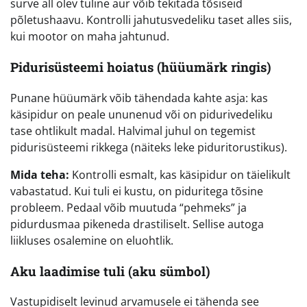
surve all olev tuline aur võib tekitada tõsiseid
põletushaavu. Kontrolli jahutusvedeliku taset alles siis,
kui mootor on maha jahtunud.
Pidurisüsteemi hoiatus (hüüumärk ringis)
Punane hüüumärk võib tähendada kahte asja: kas
käsipidur on peale ununenud või on pidurivedeliku
tase ohtlikult madal. Halvimal juhul on tegemist
pidurisüsteemi rikkega (näiteks leke piduritorustikus).
Mida teha:
Kontrolli esmalt, kas käsipidur on täielikult
vabastatud. Kui tuli ei kustu, on piduritega tõsine
probleem. Pedaal võib muutuda “pehmeks” ja
pidurdusmaa pikeneda drastiliselt. Sellise autoga
liikluses osalemine on eluohtlik.
Aku laadimise tuli (aku sümbol)
Vastupidiselt levinud arvamusele ei tähenda see