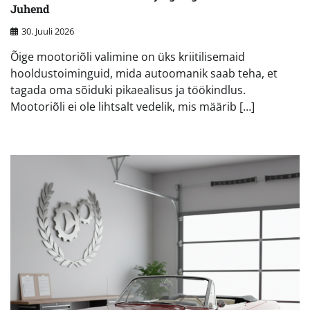
Juhend
30. Juuli 2026
Õige mootoriõli valimine on üks kriitilisemaid
hooldustoiminguid, mida autoomanik saab teha, et
tagada oma sõiduki pikaealisus ja töökindlus.
Mootoriõli ei ole lihtsalt vedelik, mis määrib […]