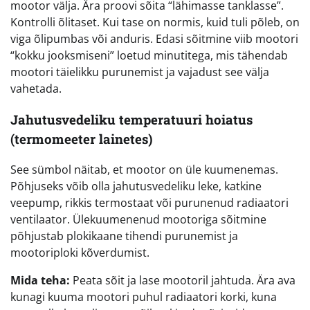
mootor välja. Ära proovi sõita “lähimasse tanklasse”.
Kontrolli õlitaset. Kui tase on normis, kuid tuli põleb, on
viga õlipumbas või anduris. Edasi sõitmine viib mootori
“kokku jooksmiseni” loetud minutitega, mis tähendab
mootori täielikku purunemist ja vajadust see välja
vahetada.
Jahutusvedeliku temperatuuri hoiatus
(termomeeter lainetes)
See sümbol näitab, et mootor on üle kuumenemas.
Põhjuseks võib olla jahutusvedeliku leke, katkine
veepump, rikkis termostaat või purunenud radiaatori
ventilaator. Ülekuumenenud mootoriga sõitmine
põhjustab plokikaane tihendi purunemist ja
mootoriploki kõverdumist.
Mida teha:
Peata sõit ja lase mootoril jahtuda. Ära ava
kunagi kuuma mootori puhul radiaatori korki, kuna