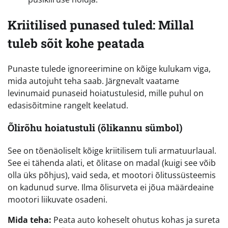
Kriitilised punased tuled: Millal
tuleb sõit kohe peatada
Punaste tulede ignoreerimine on kõige kulukam viga,
mida autojuht teha saab. Järgnevalt vaatame
levinumaid punaseid hoiatustulesid, mille puhul on
edasisõitmine rangelt keelatud.
Õlirõhu hoiatustuli (õlikannu sümbol)
See on tõenäoliselt kõige kriitilisem tuli armatuurlaual.
See ei tähenda alati, et õlitase on madal (kuigi see võib
olla üks põhjus), vaid seda, et mootori õlitussüsteemis
on kadunud surve. Ilma õlisurveta ei jõua määrdeaine
mootori liikuvate osadeni.
Mida teha:
Peata auto koheselt ohutus kohas ja sureta