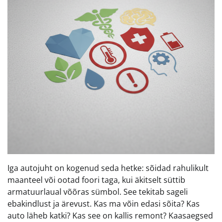
Iga autojuht on kogenud seda hetke: sõidad rahulikult
maanteel või ootad foori taga, kui äkitselt süttib
armatuurlaual võõras sümbol. See tekitab sageli
ebakindlust ja ärevust. Kas ma võin edasi sõita? Kas
auto läheb katki? Kas see on kallis remont? Kaasaegsed