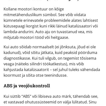
Kollane mootori kontuur on kõige
mitmetähenduslikum sümbol. See võib viidata
kümnetele erinevatele probleemidele alates lahtisest
kütusepaagi korgist kuni rikki läinud katalüsaatori või
lambda-andurini. Auto aju on tuvastanud vea, mis
mõjutab mootori tööd või heitgaase.
Kui auto sõidab normaalselt (ei jõnksuta, jõud ei ole
kadunud), võid sõitu jätkata, kuid peaksid pöörduma
diagnostikasse. Kui tuli vilgub, on tegemist tõsisema
veaga (näiteks silindri töökatkestus), mis võib
kahjustada katalüsaatorit – sel juhul tuleks vähendada
koormust ja sõita otse teenindusse.
ABS ja veojõukontroll
Kui süttib “ABS” või libiseva auto märk, tähendab see,
et vastavad ohutussüsteemid on välja lülitatud. Sinu