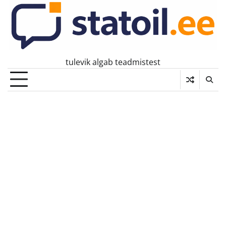
Skip
to
content
tulevik algab teadmistest