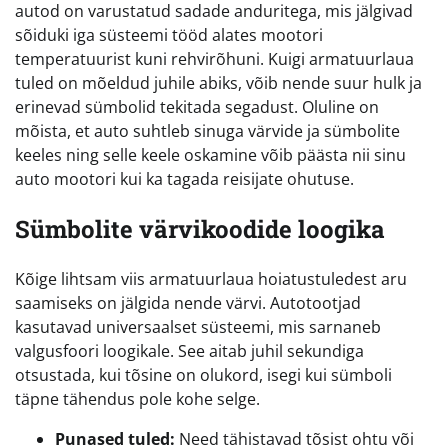
autod on varustatud sadade anduritega, mis jälgivad
sõiduki iga süsteemi tööd alates mootori
temperatuurist kuni rehvirõhuni. Kuigi armatuurlaua
tuled on mõeldud juhile abiks, võib nende suur hulk ja
erinevad sümbolid tekitada segadust. Oluline on
mõista, et auto suhtleb sinuga värvide ja sümbolite
keeles ning selle keele oskamine võib päästa nii sinu
auto mootori kui ka tagada reisijate ohutuse.
Sümbolite värvikoodide loogika
Kõige lihtsam viis armatuurlaua hoiatustuledest aru
saamiseks on jälgida nende värvi. Autotootjad
kasutavad universaalset süsteemi, mis sarnaneb
valgusfoori loogikale. See aitab juhil sekundiga
otsustada, kui tõsine on olukord, isegi kui sümboli
täpne tähendus pole kohe selge.
Punased tuled:
Need tähistavad tõsist ohtu või