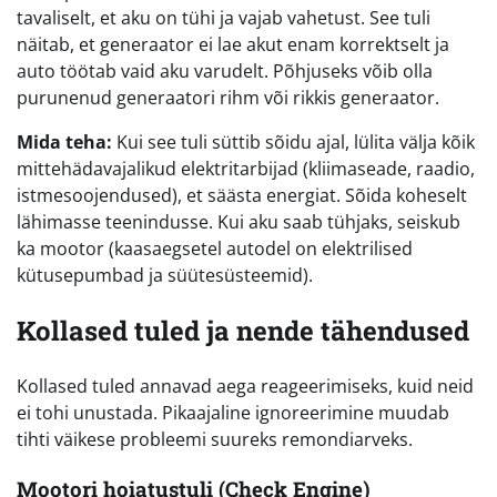
tavaliselt, et aku on tühi ja vajab vahetust. See tuli
näitab, et generaator ei lae akut enam korrektselt ja
auto töötab vaid aku varudelt. Põhjuseks võib olla
purunenud generaatori rihm või rikkis generaator.
Mida teha:
Kui see tuli süttib sõidu ajal, lülita välja kõik
mittehädavajalikud elektritarbijad (kliimaseade, raadio,
istmesoojendused), et säästa energiat. Sõida koheselt
lähimasse teenindusse. Kui aku saab tühjaks, seiskub
ka mootor (kaasaegsetel autodel on elektrilised
kütusepumbad ja süütesüsteemid).
Kollased tuled ja nende tähendused
Kollased tuled annavad aega reageerimiseks, kuid neid
ei tohi unustada. Pikaajaline ignoreerimine muudab
tihti väikese probleemi suureks remondiarveks.
Mootori hoiatustuli (Check Engine)