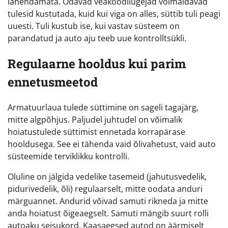
lahendamata. Odavad veakoodilugejad võimaldavad
tulesid kustutada, kuid kui viga on alles, süttib tuli peagi
uuesti. Tuli kustub ise, kui vastav süsteem on
parandatud ja auto aju teeb uue kontrolltsükli.
Regulaarne hooldus kui parim
ennetusmeetod
Armatuurlaua tulede süttimine on sageli tagajärg,
mitte algpõhjus. Paljudel juhtudel on võimalik
hoiatustulede süttimist ennetada korrapärase
hooldusega. See ei tähenda vaid õlivahetust, vaid auto
süsteemide terviklikku kontrolli.
Oluline on jälgida vedelike tasemeid (jahutusvedelik,
pidurivedelik, õli) regulaarselt, mitte oodata anduri
märguannet. Andurid võivad samuti rikneda ja mitte
anda hoiatust õigeaegselt. Samuti mängib suurt rolli
autoaku seisukord. Kaasaegsed autod on äärmiselt