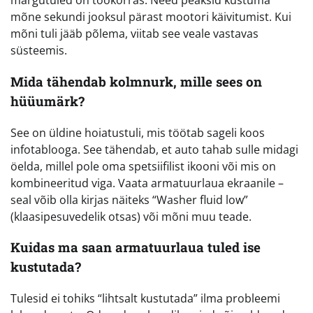
märgutuled on töökorras. Need peaksid kustuma
mõne sekundi jooksul pärast mootori käivitumist. Kui
mõni tuli jääb põlema, viitab see veale vastavas
süsteemis.
Mida tähendab kolmnurk, mille sees on
hüüumärk?
See on üldine hoiatustuli, mis töötab sageli koos
infotablooga. See tähendab, et auto tahab sulle midagi
öelda, millel pole oma spetsiifilist ikooni või mis on
kombineeritud viga. Vaata armatuurlaua ekraanile –
seal võib olla kirjas näiteks “Washer fluid low”
(klaasipesuvedelik otsas) või mõni muu teade.
Kuidas ma saan armatuurlaua tuled ise
kustutada?
Tulesid ei tohiks “lihtsalt kustutada” ilma probleemi