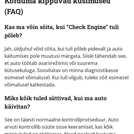
Korduma kippuvad küsimused
(FAQ)
Kas ma võin sõita, kui “Check Engine” tuli
põleb?
Jah, üldjuhul võid sõita, kui tuli põleb pidevalt ja auto
käitumises pole muutusi märgata. Siiski tähendab see,
et auto töötab avariirežiimis või suurema
kütusekuluga. Soovitatav on minna diagnostikasse
esimesel võimalusel. Kui tuli vilgub, tuleks sõit esimesel
võimalusel katkestada.
Miks kõik tuled süttivad, kui ma auto
käivitan?
See on täiesti normaalne kontrollprotseduur. Auto
arvuti kontrollib süüte sisse keeramisel, kas kõik