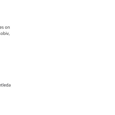
ses on
obiv,
etleda