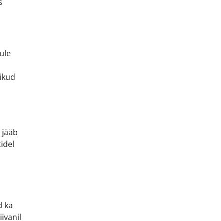
s
ule
nikud
s jääb
idel
d ka
ivanil