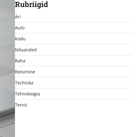
Rubriigid
Äri
Auto
Kodu
Nõuanded
Raha
Reisimine
Technika
Tehnoloogia
Tervis