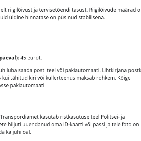
 riigilõivust ja tervisetõendi tasust. Riigilõivude määrad 
uid üldine hinnatase on püsinud stabiilsena.
päeval):
45 eurot.
iluba saada posti teel või pakiautomaati. Lihtkirjana postk
s kui tähitud kiri või kullerteenus maksab rohkem. Kõige
asse pakiautomaati.
a. Transpordiamet kasutab ristkasutuse teel Politsei- ja
te hiljuti uuendanud oma ID-kaarti või passi ja teie foto on
 ka juhiloal.