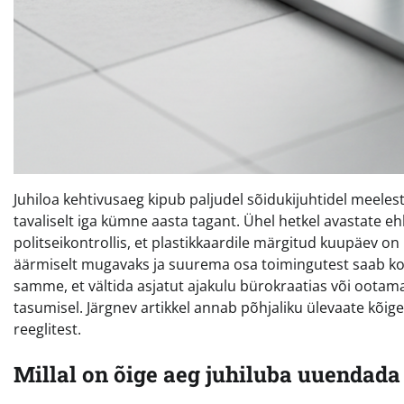
Juhiloa kehtivusaeg kipub paljudel sõidukijuhtidel meele
tavaliselt iga kümne aasta tagant. Ühel hetkel avastate eh
politseikontrollis, et plastikkaardile märgitud kuupäev on
äärmiselt mugavaks ja suurema osa toimingutest saab kor
samme, et vältida asjatut ajakulu bürokraatias või ootamat
tasumisel. Järgnev artikkel annab põhjaliku ülevaate kõ
reeglitest.
Millal on õige aeg juhiluba uuendada 