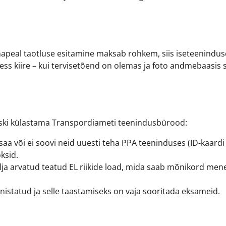
hapeal taotluse esitamine maksab rohkem, siis iseteenindu
ss kiire – kui tervisetõend on olemas ja foto andmebaasis s
siiski külastama Transpordiameti teenindusbürood:
ei saa või ei soovi neid uuesti teha PPA teeninduses (ID-kaardi
ksid.
(välja arvatud teatud EL riikide load, mida saab mõnikord men
nistatud ja selle taastamiseks on vaja sooritada eksameid.