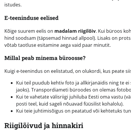
istudes.
E-teeninduse eelised
Kõige suurem eelis on
madalam riigilõiv
. Kui büroos ko
hind soodsam (täpsemad hinnad allpool). Lisaks on protse
võtab taotluse esitamine aega vaid paar minutit.
Millal peab minema büroosse?
Kuigi e-teenindus on eelistatud, on olukordi, kus peate 
Kui teil puudub kehtiv foto ja allkirjanäidis ning te 
jaoks). Transpordiameti büroodes on olemas fotobo
Kui te vahetate välisriigi juhiluba Eesti oma vastu 
posti teel, kuid sageli nõuavad füüsilist kohalolu).
Kui teie juhtimisõigus on peatatud või kehtetuks tun
Riigilõivud ja hinnakiri