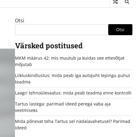
Otsi
Otsi
Värsked postitused
MKM määrus 42: mis muutub ja kuidas see ettevõtjat
mõjutab
Liikluskindlustus: mida peab iga autojuht lepingu puhul
teadma
Laagri tehnoülevaatus: mida peab teadma enne kontrolli
Tartus lastega: parimad ideed perega vaba aja
veetmiseks
Mida põnevat teha Tartus sel nädalavahetusel? Parimad
ideed