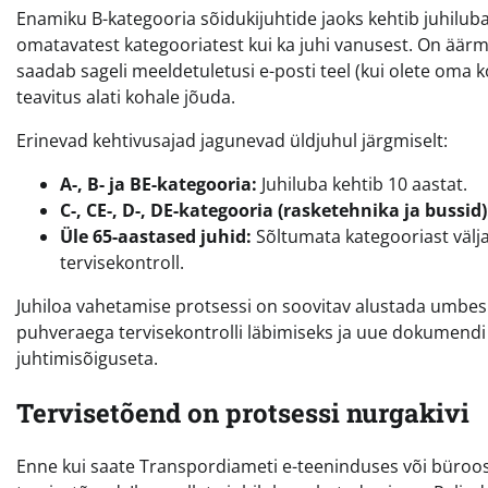
Enamiku B-kategooria sõidukijuhtide jaoks kehtib juhiluba 1
omatavatest kategooriatest kui ka juhi vanusest. On äärmi
saadab sageli meeldetuletusi e-posti teel (kui olete oma 
teavitus alati kohale jõuda.
Erinevad kehtivusajad jagunevad üldjuhul järgmiselt:
A-, B- ja BE-kategooria:
Juhiluba kehtib 10 aastat.
C-, CE-, D-, DE-kategooria (rasketehnika ja bussid)
Üle 65-aastased juhid:
Sõltumata kategooriast välja
tervisekontroll.
Juhiloa vahetamise protsessi on soovitav alustada umbes
puhveraega tervisekontrolli läbimiseks ja uue dokumendi v
juhtimisõiguseta.
Tervisetõend on protsessi nurgakivi
Enne kui saate Transpordiameti e-teeninduses või büroos t