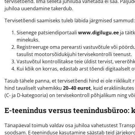
tervisetõend. Ilma selleta juhiluba vahetada ei saa. Palju
juhiloa uuendamine takerdub.
Tervisetõendi saamiseks tuleb läbida järgmised sammud:
Sisenege patsiendiportaali
www.digilugu.ee
ja täit
minekuks.
Registreeruge oma perearsti vastuvõtule või pöördu
tasulist mootorsõidukijuhi tervisekontrolli teenust.
Vastuvõtul kontrollitakse teie üldist tervist, vererõhk
Kui kõik on korras, edastab arst tõendi digitaalselt ot
Tasub tähele panna, et tervisetõendi hind ei ole riiklikult 
hind tavaliselt vahemikku
20–40 eurot
, kuid erakliinikute
(C- ja D-kategooria) on tervisekontroll põhjalikum ning või
E-teenindus versus teenindusbüroo: 
Tänapäeval toimub valdav osa juhiloa vahetustest Transp
soodsam. E-teeninduse kasutamine säästab teid järjekord