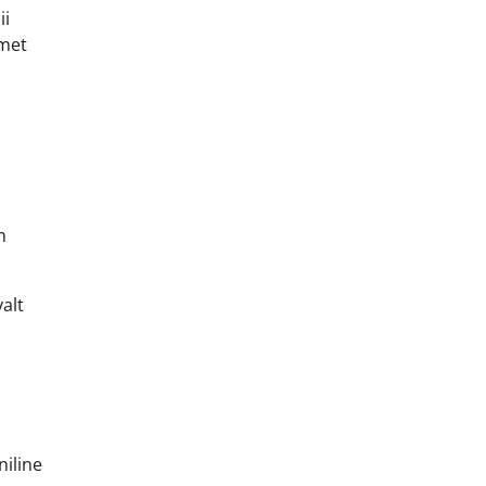
ii
amet
m
alt
niline