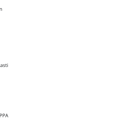
on
asti
 PPA