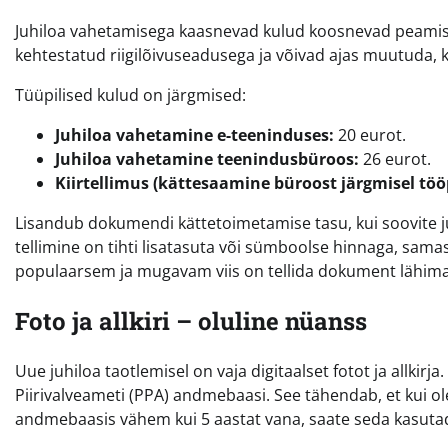
Juhiloa vahetamisega kaasnevad kulud koosnevad peamiselt
kehtestatud riigilõivuseadusega ja võivad ajas muutuda, k
Tüüpilised kulud on järgmised:
Juhiloa vahetamine e-teeninduses:
20 eurot.
Juhiloa vahetamine teenindusbüroos:
26 eurot.
Kiirtellimus (kättesaamine büroost järgmisel töö
Lisandub dokumendi kättetoimetamise tasu, kui soovite juh
tellimine on tihti lisatasuta või sümboolse hinnaga, sama
populaarsem ja mugavam viis on tellida dokument lähim
Foto ja allkiri – oluline nüanss
Uue juhiloa taotlemisel on vaja digitaalset fotot ja allkirj
Piirivalveameti (PPA) andmebaasi. See tähendab, et kui ole
andmebaasis vähem kui 5 aastat vana, saate seda kasutada