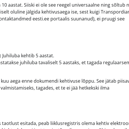
0 aastat. Siiski ei ole see reegel universaalne ning sõltub n
selt oluline jälgida kehtivusaega ise, sest kuigi Transpordi
kontaktandmed eesti.ee portaalis suunanud), ei pruugi see
:
Juhiluba kehtib 5 aastat.
statakse juhiluba tavaliselt 5 aastaks, et tagada regulaarse
 kuu aega enne dokumendi kehtivuse lõppu. See jätab piisav
almistamiseks, tagades, et te ei jää hetkekski ilma
aotlust esitada, peab liiklusregistris olema kehtiv elektroo