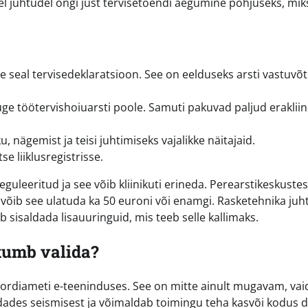
del juhtudel ongi just tervisetõendi aegumine põhjuseks, mik
ke seal tervisedeklaratsioon. See on eelduseks arsti vastuvõt
ge töötervishoiuarsti poole. Samuti pakuvad paljud eraklii
u, nägemist ja teisi juhtimiseks vajalikke näitajaid.
se liiklusregistrisse.
reguleeritud ja see võib kliinikuti erineda. Perearstikeskuste
s võib see ulatuda ka 50 euroni või enamgi. Rasketehnika juht
b sisaldada lisauuringuid, mis teeb selle kallimaks.
kumb valida?
ordiameti e-teeninduses. See on mitte ainult mugavam, vai
ades seismisest ja võimaldab toimingu teha kasvõi kodus di