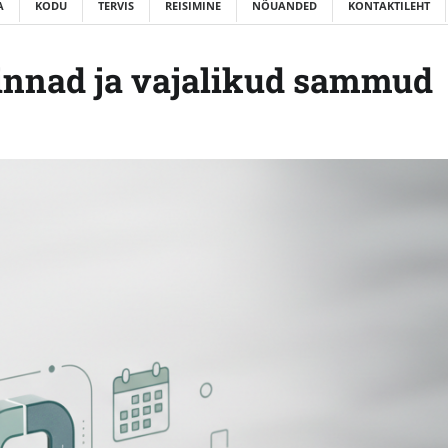
A
KODU
TERVIS
REISIMINE
NÕUANDED
KONTAKTILEHT
hinnad ja vajalikud sammud