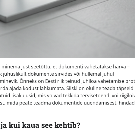
st minema just seetõttu, et dokumenti vahetatakse harva –
k juhuslikult dokumente sirvides või hullemal juhul
 minevik. Õnneks on Eesti riik teinud juhiloa vahetamise pro
da ajada kodust lahkumata. Siiski on oluline teada täpseid
uid lisakulusid, mis võivad tekkida tervisetõendi või riigilõ
igest, mida peate teadma dokumentide uuendamisest, hindad
ja kui kaua see kehtib?