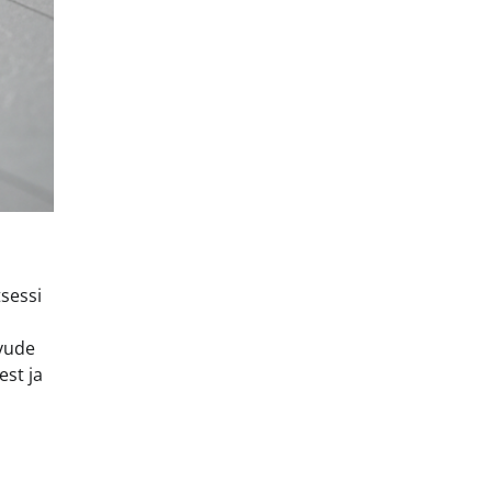
tsessi
ivude
est ja