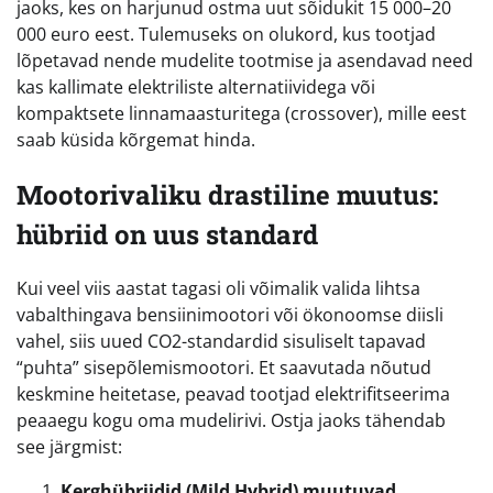
jaoks, kes on harjunud ostma uut sõidukit 15 000–20
000 euro eest. Tulemuseks on olukord, kus tootjad
lõpetavad nende mudelite tootmise ja asendavad need
kas kallimate elektriliste alternatiividega või
kompaktsete linnamaasturitega (crossover), mille eest
saab küsida kõrgemat hinda.
Mootorivaliku drastiline muutus:
hübriid on uus standard
Kui veel viis aastat tagasi oli võimalik valida lihtsa
vabalthingava bensiinimootori või ökonoomse diisli
vahel, siis uued CO2-standardid sisuliselt tapavad
“puhta” sisepõlemismootori. Et saavutada nõutud
keskmine heitetase, peavad tootjad elektrifitseerima
peaaegu kogu oma mudelirivi. Ostja jaoks tähendab
see järgmist:
Kerghübriidid (Mild Hybrid) muutuvad