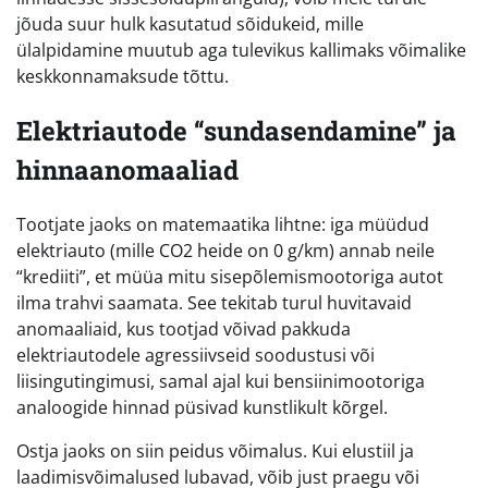
jõuda suur hulk kasutatud sõidukeid, mille
ülalpidamine muutub aga tulevikus kallimaks võimalike
keskkonnamaksude tõttu.
Elektriautode “sundasendamine” ja
hinnaanomaaliad
Tootjate jaoks on matemaatika lihtne: iga müüdud
elektriauto (mille CO2 heide on 0 g/km) annab neile
“krediiti”, et müüa mitu sisepõlemismootoriga autot
ilma trahvi saamata. See tekitab turul huvitavaid
anomaaliaid, kus tootjad võivad pakkuda
elektriautodele agressiivseid soodustusi või
liisingutingimusi, samal ajal kui bensiinimootoriga
analoogide hinnad püsivad kunstlikult kõrgel.
Ostja jaoks on siin peidus võimalus. Kui elustiil ja
laadimisvõimalused lubavad, võib just praegu või