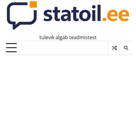
Skip
to
content
tulevik algab teadmistest