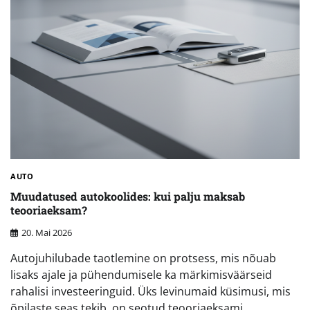
AUTO
Muudatused autokoolides: kui palju maksab
teooriaeksam?
20. Mai 2026
Autojuhilubade taotlemine on protsess, mis nõuab
lisaks ajale ja pühendumisele ka märkimisväärseid
rahalisi investeeringuid. Üks levinumaid küsimusi, mis
õpilaste seas tekib, on seotud teooriaeksami