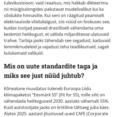
tulevikuvisioon, vaid reaalsus, mis hakkab dikteerima
nii müügisalongides pakutavat mudelivalikut kui ka
sõidukite hinnasilte. Kui seni on räägitud peamiselt
elektriautode võidukäigust, siis nüüd on fookuses see,
kuidas tootjad peavad drastiliselt vähendama oma
keskmist heitkogust, et vältida miljarditesse ulatuvaid
trahve. Tarbija jaoks tähendab see segadust, kaduvaid
lemmikmudeleid ja vajadust teha teadlikumaid, sageli
kulukamaid valikuid.
Mis on uute standardite taga ja
miks see just nüüd juhtub?
Kõnealune muudatus tuleneb Euroopa Liidu
kliimapaketist “Eesmärk 55” (Fit for 55), mille siht on
vähendada heitkoguseid 2030. aastaks vähemalt 55%.
Kuid autotootjate jaoks on kriitiline tähtaeg juba käes.
Alates 2025. aastast jõustuvad uued CAFE (Corporate