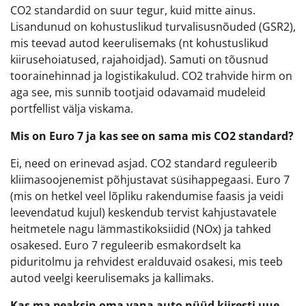
CO2 standardid on suur tegur, kuid mitte ainus.
Lisandunud on kohustuslikud turvalisusnõuded (GSR2),
mis teevad autod keerulisemaks (nt kohustuslikud
kiirusehoiatused, rajahoidjad). Samuti on tõusnud
toorainehinnad ja logistikakulud. CO2 trahvide hirm on
aga see, mis sunnib tootjaid odavamaid mudeleid
portfellist välja viskama.
Mis on Euro 7 ja kas see on sama mis CO2 standard?
Ei, need on erinevad asjad. CO2 standard reguleerib
kliimasoojenemist põhjustavat süsihappegaasi. Euro 7
(mis on hetkel veel lõpliku rakendumise faasis ja veidi
leevendatud kujul) keskendub tervist kahjustavatele
heitmetele nagu lämmastikoksiidid (NOx) ja tahked
osakesed. Euro 7 reguleerib esmakordselt ka
piduritolmu ja rehvidest eralduvaid osakesi, mis teeb
autod veelgi keerulisemaks ja kallimaks.
Kas ma peaksin oma vana auto nüüd kiiresti uue