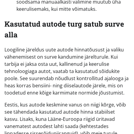
soodsama manuaalkasti valimine muutub üha
keerulisemaks, kui mitte võimatuks.
Kasutatud autode turg satub surve
alla
Loogiline järeldus uute autode hinnatõusust ja valiku
vähenemisest on surve kandumine järelturule. Kui
tarbija ei jaksa osta uut, kallinenud ja keerulise
tehnoloogiaga autot, vaatab ta kasutatud sõidukite
poole. See suurendab nõudlust kontrollitud ajalooga ja
heas korras bensiini- ning diiselautode järele, mis on
toodetud enne kõige karmimate normide jõustumist.
Eestis, kus autode keskmine vanus on niigi kõrge, võib
see tähendada kasutatud autode hinna stabiilset
kasvu. Lisaks, kuna Lääne-Euroopa riigid üritavad
vanematest autodest lahti saada (kehtestades
linnadesse sissesõidupiiranguid), võib meie turule