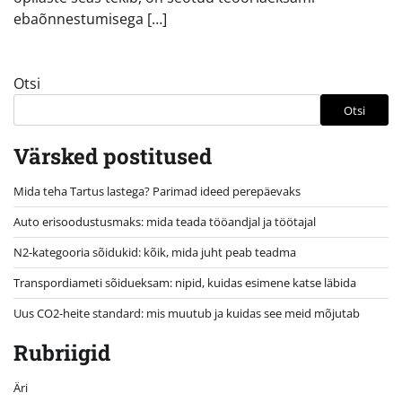
ebaõnnestumisega […]
Otsi
Otsi
Värsked postitused
Mida teha Tartus lastega? Parimad ideed perepäevaks
Auto erisoodustusmaks: mida teada tööandjal ja töötajal
N2-kategooria sõidukid: kõik, mida juht peab teadma
Transpordiameti sõidueksam: nipid, kuidas esimene katse läbida
Uus CO2-heite standard: mis muutub ja kuidas see meid mõjutab
Rubriigid
Äri