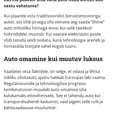
vastu vahetama?
Kui plaanite osta traditsioonilist bensiinimootoriga
autot, siis võib praegu olla viimane aeg saada “lihtne”
auto mõistliku hinnaga enne, kui valik täielikult
hübriidideks muutub. Kui vaatate elektriauto poole,
võib tasuda veidi oodata, kuna tehnoloogia areneb ja
hinnasõda tootjate vahel kogub tuure.
Auto omamine kui muutuv luksus
Vaadates otsa faktidele, on selge, et odava ja lihtsa
isikliku sõiduauto ajastu hakkab Euroopas läbi saama.
Regulatsioonide ja tehnoloogilise progressi
kombinatsioon muudab auto omamise üha
kulukamaks ettevõtmiseks. See ei tähenda auto kui
transpordivahendi kadumist, vaid pigem selle rolli ja
kättesaadavuse muutumist.