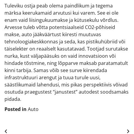
Tuleviku ostja peab olema paindlikum ja tegema
märksa keerukamaid arvutusi kui varem. See ei ole
enam vaid liisingukuumakse ja kütusekulu võrdlus.
Arvesse tuleb võtta potentsiaalseid CO2-põhiseid
makse, auto jääkväärtust kiiresti muutuvas
tehnoloogiakeskkonnas ja seda, kas pistikuhübriid või
täiselekter on reaalselt kasutatavad. Tootjad surutakse
nurka, kust väljapääsuks on vaid innovatsioon või
hindade tõstmine, ning lõpparve maksab paratamatult
kinni tarbija. Samas võib see surve kiirendada
infrastruktuuri arengut ja tuua turule uusi,
säästlikumaid lahendusi, mis pikas perspektiivis võivad
osutuda praegustest “janustest” autodest soodsamaks
pidada.
Posted in
Auto
Navigeerimine