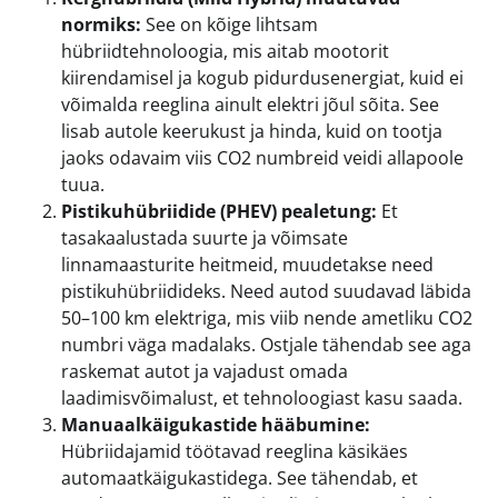
normiks:
See on kõige lihtsam
hübriidtehnoloogia, mis aitab mootorit
kiirendamisel ja kogub pidurdusenergiat, kuid ei
võimalda reeglina ainult elektri jõul sõita. See
lisab autole keerukust ja hinda, kuid on tootja
jaoks odavaim viis CO2 numbreid veidi allapoole
tuua.
Pistikuhübriidide (PHEV) pealetung:
Et
tasakaalustada suurte ja võimsate
linnamaasturite heitmeid, muudetakse need
pistikuhübriidideks. Need autod suudavad läbida
50–100 km elektriga, mis viib nende ametliku CO2
numbri väga madalaks. Ostjale tähendab see aga
raskemat autot ja vajadust omada
laadimisvõimalust, et tehnoloogiast kasu saada.
Manuaalkäigukastide hääbumine:
Hübriidajamid töötavad reeglina käsikäes
automaatkäigukastidega. See tähendab, et