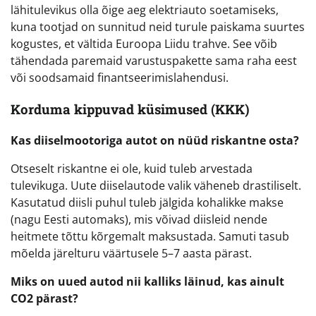
lähitulevikus olla õige aeg elektriauto soetamiseks,
kuna tootjad on sunnitud neid turule paiskama suurtes
kogustes, et vältida Euroopa Liidu trahve. See võib
tähendada paremaid varustuspakette sama raha eest
või soodsamaid finantseerimislahendusi.
Korduma kippuvad küsimused (KKK)
Kas diiselmootoriga autot on nüüd riskantne osta?
Otseselt riskantne ei ole, kuid tuleb arvestada
tulevikuga. Uute diiselautode valik väheneb drastiliselt.
Kasutatud diisli puhul tuleb jälgida kohalikke makse
(nagu Eesti automaks), mis võivad diisleid nende
heitmete tõttu kõrgemalt maksustada. Samuti tasub
mõelda järelturu väärtusele 5–7 aasta pärast.
Miks on uued autod nii kalliks läinud, kas ainult
CO2 pärast?