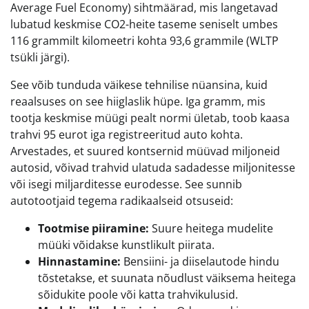
Average Fuel Economy) sihtmäärad, mis langetavad
lubatud keskmise CO2-heite taseme seniselt umbes
116 grammilt kilomeetri kohta 93,6 grammile (WLTP
tsükli järgi).
See võib tunduda väikese tehnilise nüansina, kuid
reaalsuses on see hiiglaslik hüpe. Iga gramm, mis
tootja keskmise müügi pealt normi ületab, toob kaasa
trahvi 95 eurot iga registreeritud auto kohta.
Arvestades, et suured kontsernid müüvad miljoneid
autosid, võivad trahvid ulatuda sadadesse miljonitesse
või isegi miljarditesse eurodesse. See sunnib
autotootjaid tegema radikaalseid otsuseid:
Tootmise piiramine:
Suure heitega mudelite
müüki võidakse kunstlikult piirata.
Hinnastamine:
Bensiini- ja diiselautode hindu
tõstetakse, et suunata nõudlust väiksema heitega
sõidukite poole või katta trahvikulusid.