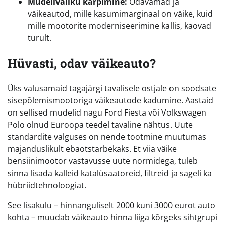
Mudelivaliku kärpimine:
Odavamad ja
väikeautod, mille kasumimarginaal on väike, kuid
mille mootorite moderniseerimine kallis, kaovad
turult.
Hüvasti, odav väikeauto?
Üks valusamaid tagajärgi tavalisele ostjale on soodsate
sisepõlemismootoriga väikeautode kadumine. Aastaid
on sellised mudelid nagu Ford Fiesta või Volkswagen
Polo olnud Euroopa teedel tavaline nähtus. Uute
standardite valguses on nende tootmine muutumas
majanduslikult ebaotstarbekaks. Et viia väike
bensiinimootor vastavusse uute normidega, tuleb
sinna lisada kalleid katalüsaatoreid, filtreid ja sageli ka
hübriidtehnoloogiat.
See lisakulu – hinnanguliselt 2000 kuni 3000 eurot auto
kohta – muudab väikeauto hinna liiga kõrgeks sihtgrupi