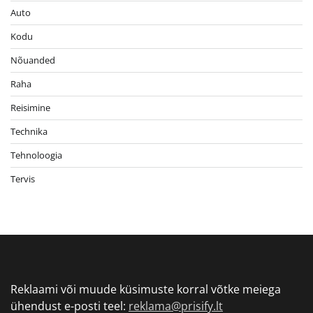
Auto
Kodu
Nõuanded
Raha
Reisimine
Technika
Tehnoloogia
Tervis
Reklaami või muude küsimuste korral võtke meiega
ühendust e-posti teel:
reklama@prisify.lt