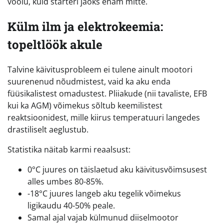
voolu, kuid starteri jaoks enam mitte.
Külm ilm ja elektrokeemia:
topeltlöök akule
Talvine käivitusprobleem ei tulene ainult mootori
suurenenud nõudmistest, vaid ka aku enda
füüsikalistest omadustest. Pliiakude (nii tavaliste, EFB
kui ka AGM) võimekus sõltub keemilistest
reaktsioonidest, mille kiirus temperatuuri langedes
drastiliselt aeglustub.
Statistika näitab karmi reaalsust:
0°C juures on täislaetud aku käivitusvõimsusest
alles umbes 80-85%.
-18°C juures langeb aku tegelik võimekus
ligikaudu 40-50% peale.
Samal ajal vajab külmunud diiselmootor