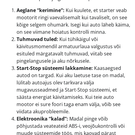
Aeglane “kerimine”:
Kui kuulete, et starter veab
mootorit ringi vaevalisemalt kui tavaliselt, on see
kõige selgem ohumärk. Isegi kui auto läheb käima,
on see viimane hoiatus kontrolli minna.
Tuhmuvad tuled:
Kui tühikäigul või
käivitusmomendil armatuurlaua valgustus või
esituled märgatavalt tuhmuvad, viitab see
pingelangusele ja aku nõrkusele.
Start-Stop süsteemi lakkamine:
Kaasaegsed
autod on targad. Kui aku laetuse tase on madal,
lülitab autoajus olev tarkvara välja
mugavusseadmed ja Start-Stop süsteemi, et
säästa energiat käivitamiseks. Kui teie auto
mootor ei sure foori taga enam välja, võib see
viidata akuprobleemile.
Elektroonika “kalad”:
Madal pinge võib
põhjustada veateateid ABS-i, veojõukontrolli või
muude süsteemide töös, mis kaovad pärast