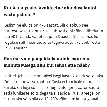
Kui kaua peaks kvaliteetne aku diiselautol
vastu pidama?
Keskmine eluiga on 4–6 aastat. Siiski sõltub see
suuresti kasutusmustrist. Lühikesi otsi sõitva diiselauto
aku võib vajada vahetust juba 3 aasta järel, samas kui
regulaarselt maanteesõite tegeva auto aku võib kesta
ka 7–8 aastat.
Kas ma võin paigaldada autole suurema
mahutavusega aku kui tehas ette näeb?
Üldiselt jah, ja see on talvel isegi kasulik, eeldusel et aku
füüsiliselt pesasse mahub. Siiski ei tohi liiale minna –
kui aku on liiga suur, ei pruugi auto generaator suuta
seda lühikeste sõitudega täis laadida. Rusikareegel on,
et uus aku võib olla ca 10–20% võimsam kui originaal.