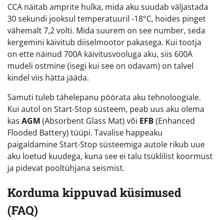
CCA näitab amprite hulka, mida aku suudab väljastada
30 sekundi jooksul temperatuuril -18°C, hoides pinget
vähemalt 7,2 volti. Mida suurem on see number, seda
kergemini käivitub diiselmootor pakasega. Kui tootja
on ette näinud 700A käivitusvooluga aku, siis 600A
mudeli ostmine (isegi kui see on odavam) on talvel
kindel viis hätta jääda.
Samuti tuleb tähelepanu pöörata aku tehnoloogiale.
Kui autol on Start-Stop süsteem, peab uus aku olema
kas
AGM
(Absorbent Glass Mat) või
EFB
(Enhanced
Flooded Battery) tüüpi. Tavalise happeaku
paigaldamine Start-Stop süsteemiga autole rikub uue
aku loetud kuudega, kuna see ei talu tsüklilist koormust
ja pidevat pooltühjana seismist.
Korduma kippuvad küsimused
(FAQ)