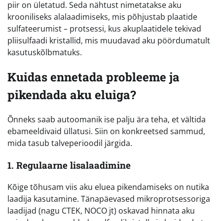
piir on ületatud. Seda nähtust nimetatakse aku
krooniliseks alalaadimiseks, mis põhjustab plaatide
sulfateerumist – protsessi, kus akuplaatidele tekivad
pliisulfaadi kristallid, mis muudavad aku pöördumatult
kasutuskõlbmatuks.
Kuidas ennetada probleeme ja
pikendada aku eluiga?
Õnneks saab autoomanik ise palju ära teha, et vältida
ebameeldivaid üllatusi. Siin on konkreetsed sammud,
mida tasub talveperioodil järgida.
1. Regulaarne lisalaadimine
Kõige tõhusam viis aku eluea pikendamiseks on nutika
laadija kasutamine. Tänapäevased mikroprotsessoriga
laadijad (nagu CTEK, NOCO jt) oskavad hinnata aku