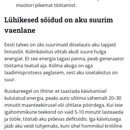
mootori pikemat töötamist.
Lühikesed sõidud on aku suurim
vaenlane
Eesti talves on üks suurimaid diiselauto aku tapjaid
linnasõit. Külmkäivitus võtab akult suure hulga
energiat. Et see energia tagasi panna, peab generaator
töötama teatud aja. Külma akuga on aga
laadimisprotsess aeglasem, sest aku sisetakistus on
suur.
Rusikareegel on lihtne: et taastada käivitamisel
kulutatud energia, peaks auto sõitma vähemalt 20–30
minutit maanteekiirusel või ühtlase pöördega. Kui teie
igahommikune teekond on vaid 5-10 minutit lasteaeda
ja tööle, töötab aku pidevas defitsiidis. Iga käivitusega
jääb aku veidi tühjemaks, kuni ühel hommikul kriitiline