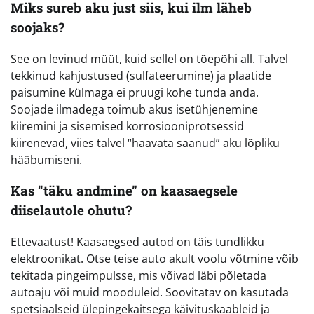
Miks sureb aku just siis, kui ilm läheb
soojaks?
See on levinud müüt, kuid sellel on tõepõhi all. Talvel
tekkinud kahjustused (sulfateerumine) ja plaatide
paisumine külmaga ei pruugi kohe tunda anda.
Soojade ilmadega toimub akus isetühjenemine
kiiremini ja sisemised korrosiooniprotsessid
kiirenevad, viies talvel “haavata saanud” aku lõpliku
hääbumiseni.
Kas “täku andmine” on kaasaegsele
diiselautole ohutu?
Ettevaatust! Kaasaegsed autod on täis tundlikku
elektroonikat. Otse teise auto akult voolu võtmine võib
tekitada pingeimpulsse, mis võivad läbi põletada
autoaju või muid mooduleid. Soovitatav on kasutada
spetsiaalseid ülepingekaitsega käivituskaableid ja