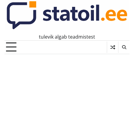
Skip
to
content
tulevik algab teadmistest