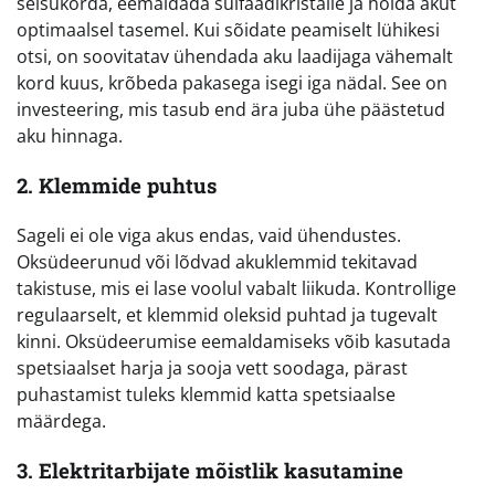
seisukorda, eemaldada sulfaadikristalle ja hoida akut
optimaalsel tasemel. Kui sõidate peamiselt lühikesi
otsi, on soovitatav ühendada aku laadijaga vähemalt
kord kuus, krõbeda pakasega isegi iga nädal. See on
investeering, mis tasub end ära juba ühe päästetud
aku hinnaga.
2. Klemmide puhtus
Sageli ei ole viga akus endas, vaid ühendustes.
Oksüdeerunud või lõdvad akuklemmid tekitavad
takistuse, mis ei lase voolul vabalt liikuda. Kontrollige
regulaarselt, et klemmid oleksid puhtad ja tugevalt
kinni. Oksüdeerumise eemaldamiseks võib kasutada
spetsiaalset harja ja sooja vett soodaga, pärast
puhastamist tuleks klemmid katta spetsiaalse
määrdega.
3. Elektritarbijate mõistlik kasutamine