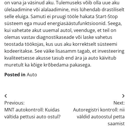
on vana ja väsinud aku. Tulemuseks võib olla uue aku
ülelaadimine või alalaadimine, mis lühendab drastiliselt
selle eluiga. Samuti ei pruugi tööle hakata Start-Stop
süsteem ega muud energiasäästufunktsioonid. Seega,
kui vahetate akut uuemal autol, veenduge, et teil on
olemas vastav diagnostikaseade või laske vahetus
teostada töökojas, kus uus aku korrektselt süsteemi
kodeeritakse. See väike lisasamm tagab, et investeering
kvaliteetsesse akusse tasub end ära ja auto käivitub
muretult ka kõige krõbedama pakasega.
Posted in
Auto
Navigeerimine
Previous:
Next:
MNT autokontroll: Kuidas
Autoregistri kontroll: nii
vältida pettusi auto ostul?
väldid autoostul petta
saamist