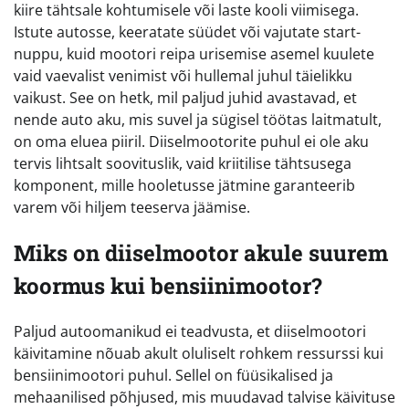
kiire tähtsale kohtumisele või laste kooli viimisega.
Istute autosse, keeratate süüdet või vajutate start-
nuppu, kuid mootori reipa urisemise asemel kuulete
vaid vaevalist venimist või hullemal juhul täielikku
vaikust. See on hetk, mil paljud juhid avastavad, et
nende auto aku, mis suvel ja sügisel töötas laitmatult,
on oma eluea piiril. Diiselmootorite puhul ei ole aku
tervis lihtsalt soovituslik, vaid kriitilise tähtsusega
komponent, mille hooletusse jätmine garanteerib
varem või hiljem teeserva jäämise.
Miks on diiselmootor akule suurem
koormus kui bensiinimootor?
Paljud autoomanikud ei teadvusta, et diiselmootori
käivitamine nõuab akult oluliselt rohkem ressurssi kui
bensiinimootori puhul. Sellel on füüsikalised ja
mehaanilised põhjused, mis muudavad talvise käivituse