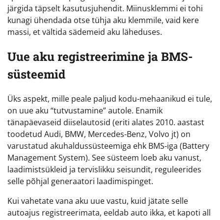
järgida täpselt kasutusjuhendit. Miinusklemmi ei tohi
kunagi ühendada otse tühja aku klemmile, vaid kere
massi, et vältida sädemeid aku läheduses.
Uue aku registreerimine ja BMS-
süsteemid
Üks aspekt, mille peale paljud kodu-mehaanikud ei tule,
on uue aku “tutvustamine” autole. Enamik
tänapäevaseid diiselautosid (eriti alates 2010. aastast
toodetud Audi, BMW, Mercedes-Benz, Volvo jt) on
varustatud akuhaldussüsteemiga ehk BMS-iga (Battery
Management System). See süsteem loeb aku vanust,
laadimistsükleid ja tervislikku seisundit, reguleerides
selle põhjal generaatori laadimispinget.
Kui vahetate vana aku uue vastu, kuid jätate selle
autoajus registreerimata, eeldab auto ikka, et kapoti all