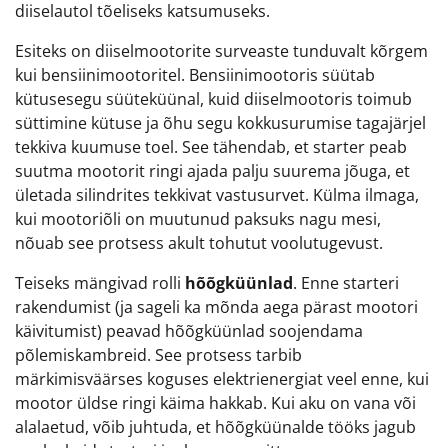
diiselautol tõeliseks katsumuseks.
Esiteks on diiselmootorite surveaste tunduvalt kõrgem
kui bensiinimootoritel. Bensiinimootoris süütab
kütusesegu süüteküünal, kuid diiselmootoris toimub
süttimine kütuse ja õhu segu kokkusurumise tagajärjel
tekkiva kuumuse toel. See tähendab, et starter peab
suutma mootorit ringi ajada palju suurema jõuga, et
ületada silindrites tekkivat vastusurvet. Külma ilmaga,
kui mootoriõli on muutunud paksuks nagu mesi,
nõuab see protsess akult tohutut voolutugevust.
Teiseks mängivad rolli
hõõgküünlad
. Enne starteri
rakendumist (ja sageli ka mõnda aega pärast mootori
käivitumist) peavad hõõgküünlad soojendama
põlemiskambreid. See protsess tarbib
märkimisväärses koguses elektrienergiat veel enne, kui
mootor üldse ringi käima hakkab. Kui aku on vana või
alalaetud, võib juhtuda, et hõõgküünalde tööks jagub