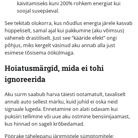
käivitamiseks kuni 200% rohkem energiat kui
soojal suvepäeval.
See tekitab olukorra, kus nõudlus energia järele kasvab
hüppeliselt, samal ajal kui pakkumine (aku võimsus)
väheneb drastiliselt. Just see “kääride efekt” ongi
põhjus, miks kergelt väsinud aku annab alla just
esimese tõsisema öökülmaga.
Hoiatusmärgid, mida ei tohi
ignoreerida
Aku surm saabub harva täiesti ootamatult, tavaliselt
annab auto sellest märku, kuid juhid ei oska neid
signaale lugeda. Ennetamine on alati odavam kui
puksiiri tellimine või uue aku ostmine bensiinijaamast,
kus hinnad on sageli krõbedamad.
Pöörake tähelepanu järgmistele sümptomitele: