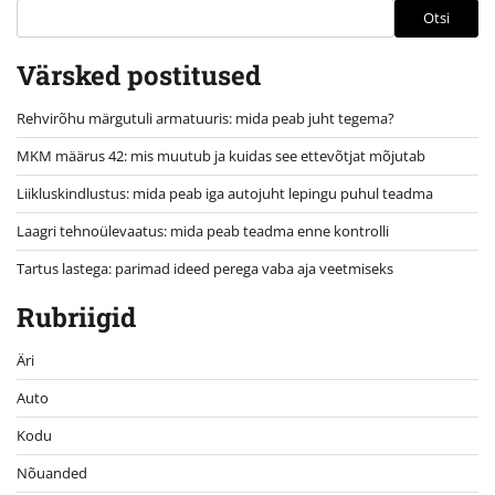
Otsi
Värsked postitused
Rehvirõhu märgutuli armatuuris: mida peab juht tegema?
MKM määrus 42: mis muutub ja kuidas see ettevõtjat mõjutab
Liikluskindlustus: mida peab iga autojuht lepingu puhul teadma
Laagri tehnoülevaatus: mida peab teadma enne kontrolli
Tartus lastega: parimad ideed perega vaba aja veetmiseks
Rubriigid
Äri
Auto
Kodu
Nõuanded