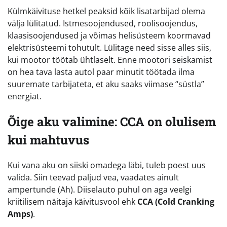
Külmkäivituse hetkel peaksid kõik lisatarbijad olema
välja lülitatud. Istmesoojendused, roolisoojendus,
klaasisoojendused ja võimas helisüsteem koormavad
elektrisüsteemi tohutult. Lülitage need sisse alles siis,
kui mootor töötab ühtlaselt. Enne mootori seiskamist
on hea tava lasta autol paar minutit töötada ilma
suuremate tarbijateta, et aku saaks viimase “süstla”
energiat.
Õige aku valimine: CCA on olulisem
kui mahtuvus
Kui vana aku on siiski omadega läbi, tuleb poest uus
valida. Siin teevad paljud vea, vaadates ainult
ampertunde (Ah). Diiselauto puhul on aga veelgi
kriitilisem näitaja käivitusvool ehk
CCA (Cold Cranking
Amps)
.