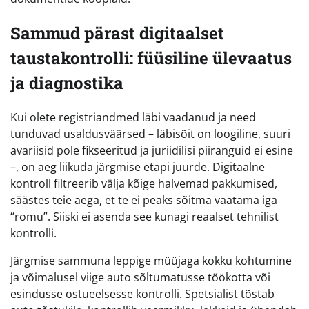
Sammud pärast digitaalset
taustakontrolli: füüsiline ülevaatus
ja diagnostika
Kui olete registriandmed läbi vaadanud ja need
tunduvad usaldusväärsed – läbisõit on loogiline, suuri
avariisid pole fikseeritud ja juriidilisi piiranguid ei esine
–, on aeg liikuda järgmise etapi juurde. Digitaalne
kontroll filtreerib välja kõige halvemad pakkumised,
säästes teie aega, et te ei peaks sõitma vaatama iga
“romu”. Siiski ei asenda see kunagi reaalset tehnilist
kontrolli.
Järgmise sammuna leppige müüjaga kokku kohtumine
ja võimalusel viige auto sõltumatusse töökotta või
esindusse ostueelsesse kontrolli. Spetsialist tõstab