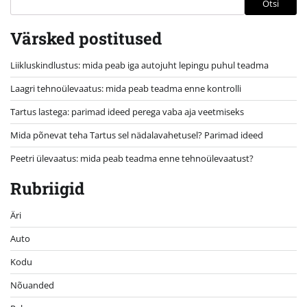
Otsi
Värsked postitused
Liikluskindlustus: mida peab iga autojuht lepingu puhul teadma
Laagri tehnoülevaatus: mida peab teadma enne kontrolli
Tartus lastega: parimad ideed perega vaba aja veetmiseks
Mida põnevat teha Tartus sel nädalavahetusel? Parimad ideed
Peetri ülevaatus: mida peab teadma enne tehnoülevaatust?
Rubriigid
Äri
Auto
Kodu
Nõuanded