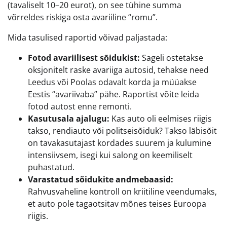
(tavaliselt 10–20 eurot), on see tühine summa
võrreldes riskiga osta avariiline “romu”.
Mida tasulised raportid võivad paljastada:
Fotod avariilisest sõidukist:
Sageli ostetakse
oksjonitelt raske avariiga autosid, tehakse need
Leedus või Poolas odavalt korda ja müüakse
Eestis “avariivaba” pähe. Raportist võite leida
fotod autost enne remonti.
Kasutusala ajalugu:
Kas auto oli eelmises riigis
takso, rendiauto või politseisõiduk? Takso läbisõit
on tavakasutajast kordades suurem ja kulumine
intensiivsem, isegi kui salong on keemiliselt
puhastatud.
Varastatud sõidukite andmebaasid:
Rahvusvaheline kontroll on kriitiline veendumaks,
et auto pole tagaotsitav mõnes teises Euroopa
riigis.