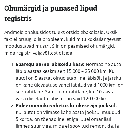
Ohumärgid ja punased lipud
registris
Andmeid analüüsides tuleks otsida ebakõlasid. Üksik
fakt ei pruugi olla probleem, kuid mitu kokkulangevust
moodustavad mustri. Siin on peamised ohumärgid,
mida registri väljavõttest otsida:
Ebaregulaarne läbisõidu kasv:
Normaalne auto
läbib aastas keskmiselt 15 000 – 25 000 km. Kui
autol on 5 aastat olnud stabiilne läbisõit ja järsku
on kahe ülevaatuse vahel läbitud vaid 1000 km, on
see kahtlane. Samuti on kahtlane, kui 10 aastat
vana diiselauto läbisõit on vaid 120 000 km.
Pidev omanikuvahetus lühikese aja jooksul:
Kui autot on viimase kahe aasta jooksul müüdud
5 korda, on tõenäoline, et igal uuel omanikul
ilmnes suur viga, mida ei soovitud remontida, ja