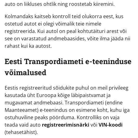
auto on liikluses ohtlik ning roostetab kiiremini.
Kolmandaks kaitseb kontroll teid olukorra eest, kus
ostetud autot ei olegi võimalik teie nimele
registreerida. Kui autol on peal kohtutäituri arest või
see on varastatud andmebaasides, võite ilma jääda nii
rahast kui ka autost.
Eesti Transpordiameti e-teeninduse
võimalused
Eestis registreeritud sõidukite puhul on meil privileeg
kasutada üht Euroopa kõige läbipaistvamat ja
mugavamat andmebaasi. Transpordiameti (endine
Maanteeamet) e-teenindus on esimene koht, kuhu iga
ostuhuviline peaks pöörduma. Kontrolliks on vaja
teada vaid auto
registreerimisnärki
või
VIN-koodi
(tehasetähist).