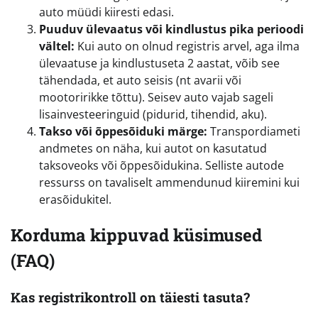
auto müüdi kiiresti edasi.
Puuduv ülevaatus või kindlustus pika perioodi
vältel:
Kui auto on olnud registris arvel, aga ilma
ülevaatuse ja kindlustuseta 2 aastat, võib see
tähendada, et auto seisis (nt avarii või
mootoririkke tõttu). Seisev auto vajab sageli
lisainvesteeringuid (pidurid, tihendid, aku).
Takso või õppesõiduki märge:
Transpordiameti
andmetes on näha, kui autot on kasutatud
taksoveoks või õppesõidukina. Selliste autode
ressurss on tavaliselt ammendunud kiiremini kui
erasõidukitel.
Korduma kippuvad küsimused
(FAQ)
Kas registrikontroll on täiesti tasuta?