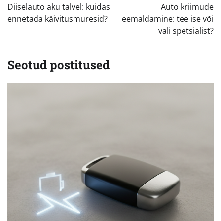
Diiselauto aku talvel: kuidas
Auto kriimude
ennetada käivitusmuresid?
eemaldamine: tee ise või
vali spetsialist?
Seotud postitused