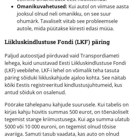
Omanikuvahetused:
Kui autol on viimase aasta
jooksul olnud neli omanikku, on see suur
ohumärk. Tavaliselt viitab see probleemsele
autole, mida püütakse kiiresti edasi müüa.
Liikluskindlustuse Fondi (LKF) päring
Paljud autoostjad piirduvad vaid Transpordiameti
lehega, kuid unustavad Eesti Liikluskindlustuse Fondi
(LKF) veebilehe. LKF-i lehel on võimalik teha tasuta
päring sõiduki liikluskahjude ajaloo kohta. See näitab
kõiki Eestis registreeritud kindlustusjuhtumeid, kus
antud sõiduk on osalenud.
Pöörake tähelepanu kahjude suurusele. Kui tabelis on
kirjas kahju hüvitis summas 500 eurot, on tõenäoliselt
tegemist stange kriimustusega. Kui aga summa ulatub
5000 või 10 000 euroni, on tegemist olnud tõsise
avariiga. Samuti tasub vaadata, kas auto on olnud