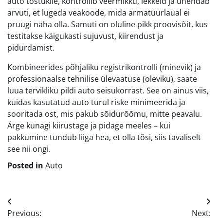
auto tõstukile, kontrollib veermikku, lekkeid ja ühendab
arvuti, et lugeda veakoode, mida armatuurlaual ei
pruugi näha olla. Samuti on oluline pikk proovisõit, kus
testitakse käigukasti sujuvust, kiirendust ja
pidurdamist.
Kombineerides põhjaliku registrikontrolli (minevik) ja
professionaalse tehnilise ülevaatuse (oleviku), saate
luua tervikliku pildi auto seisukorrast. See on ainus viis,
kuidas kasutatud auto turul riske minimeerida ja
sooritada ost, mis pakub sõidurõõmu, mitte peavalu.
Ärge kunagi kiirustage ja pidage meeles – kui
pakkumine tundub liiga hea, et olla tõsi, siis tavaliselt
see nii ongi.
Posted in
Auto
Navigeerimine
Previous:
Next: