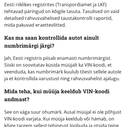
Eesti riiklikes registrites (Transpordiamet ja LKF)
tehtavad päringud on kõigile tasuta. Tasulised on vaid
detailsed rahvusvahelised taustakontrolli raportid,
mida pakuvad eraettevõtted.
Kas ma saan kontrollida autot ainult
numbrimärgi järgi?
Jah, Eesti registris piisab enamasti numbrimärgist.
Siiski on soovitatav küsida müüjalt ka VIN-koodi, et
veenduda, kas numbrimärk kuulub tõesti sellele autole
ja et kontrollida varustust ning rahvusvahelist ajalugu.
Mida teha, kui müüja keeldub VIN-koodi
andmast?
See on väga suur ohumärk. Ausal müüjal ei ole põhjust
VIN-koodi varjata. Kui müüja keeldub või hämab, on
kõige targem sellest tehingust loobuda ja otsida teine