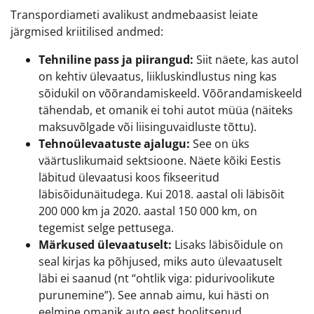
Transpordiameti avalikust andmebaasist leiate
järgmised kriitilised andmed:
Tehniline pass ja piirangud:
Siit näete, kas autol
on kehtiv ülevaatus, liikluskindlustus ning kas
sõidukil on võõrandamiskeeld. Võõrandamiskeeld
tähendab, et omanik ei tohi autot müüa (näiteks
maksuvõlgade või liisinguvaidluste tõttu).
Tehnoülevaatuste ajalugu:
See on üks
väärtuslikumaid sektsioone. Näete kõiki Eestis
läbitud ülevaatusi koos fikseeritud
läbisõidunäitudega. Kui 2018. aastal oli läbisõit
200 000 km ja 2020. aastal 150 000 km, on
tegemist selge pettusega.
Märkused ülevaatuselt:
Lisaks läbisõidule on
seal kirjas ka põhjused, miks auto ülevaatuselt
läbi ei saanud (nt “ohtlik viga: pidurivoolikute
purunemine”). See annab aimu, kui hästi on
eelmine omanik auto eest hoolitsenud.