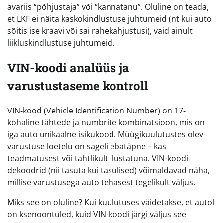
avariis “põhjustaja” või “kannatanu”. Oluline on teada,
et LKF ei näita kaskokindlustuse juhtumeid (nt kui auto
sõitis ise kraavi või sai rahekahjustusi), vaid ainult
liikluskindlustuse juhtumeid.
VIN-koodi analüüs ja
varustustaseme kontroll
VIN-kood (Vehicle Identification Number) on 17-
kohaline tähtede ja numbrite kombinatsioon, mis on
iga auto unikaalne isikukood. Müügikuulutustes olev
varustuse loetelu on sageli ebatäpne – kas
teadmatusest või tahtlikult ilustatuna. VIN-koodi
dekoodrid (nii tasuta kui tasulised) võimaldavad näha,
millise varustusega auto tehasest tegelikult väljus.
Miks see on oluline? Kui kuulutuses väidetakse, et autol
on ksenoontuled, kuid VIN-koodi järgi väljus see