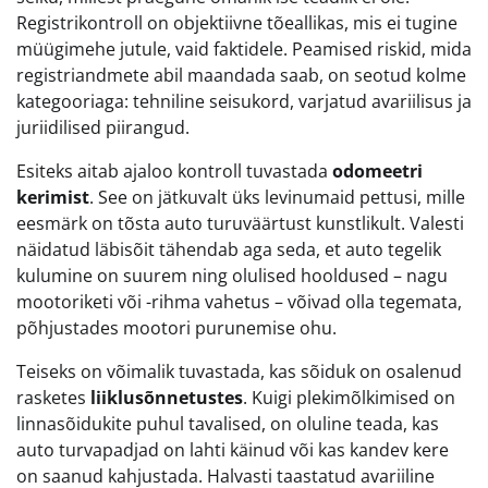
Registrikontroll on objektiivne tõeallikas, mis ei tugine
müügimehe jutule, vaid faktidele. Peamised riskid, mida
registriandmete abil maandada saab, on seotud kolme
kategooriaga: tehniline seisukord, varjatud avariilisus ja
juriidilised piirangud.
Esiteks aitab ajaloo kontroll tuvastada
odomeetri
kerimist
. See on jätkuvalt üks levinumaid pettusi, mille
eesmärk on tõsta auto turuväärtust kunstlikult. Valesti
näidatud läbisõit tähendab aga seda, et auto tegelik
kulumine on suurem ning olulised hooldused – nagu
mootoriketi või -rihma vahetus – võivad olla tegemata,
põhjustades mootori purunemise ohu.
Teiseks on võimalik tuvastada, kas sõiduk on osalenud
rasketes
liiklusõnnetustes
. Kuigi plekimõlkimised on
linnasõidukite puhul tavalised, on oluline teada, kas
auto turvapadjad on lahti käinud või kas kandev kere
on saanud kahjustada. Halvasti taastatud avariiline