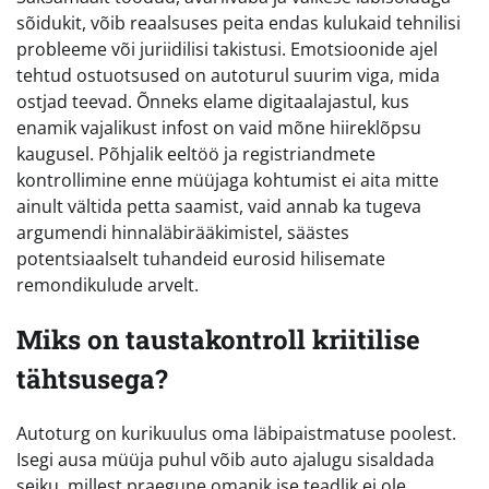
sõidukit, võib reaalsuses peita endas kulukaid tehnilisi
probleeme või juriidilisi takistusi. Emotsioonide ajel
tehtud ostuotsused on autoturul suurim viga, mida
ostjad teevad. Õnneks elame digitaalajastul, kus
enamik vajalikust infost on vaid mõne hiireklõpsu
kaugusel. Põhjalik eeltöö ja registriandmete
kontrollimine enne müüjaga kohtumist ei aita mitte
ainult vältida petta saamist, vaid annab ka tugeva
argumendi hinnaläbirääkimistel, säästes
potentsiaalselt tuhandeid eurosid hilisemate
remondikulude arvelt.
Miks on taustakontroll kriitilise
tähtsusega?
Autoturg on kurikuulus oma läbipaistmatuse poolest.
Isegi ausa müüja puhul võib auto ajalugu sisaldada
seiku, millest praegune omanik ise teadlik ei ole.