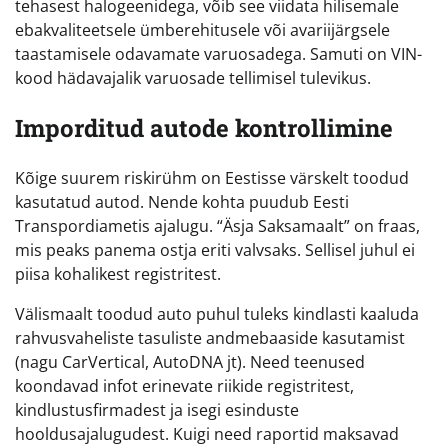
tehasest halogeenidega, võib see viidata hilisemale
ebakvaliteetsele ümberehitusele või avariijärgsele
taastamisele odavamate varuosadega. Samuti on VIN-
kood hädavajalik varuosade tellimisel tulevikus.
Imporditud autode kontrollimine
Kõige suurem riskirühm on Eestisse värskelt toodud
kasutatud autod. Nende kohta puudub Eesti
Transpordiametis ajalugu. “Äsja Saksamaalt” on fraas,
mis peaks panema ostja eriti valvsaks. Sellisel juhul ei
piisa kohalikest registritest.
Välismaalt toodud auto puhul tuleks kindlasti kaaluda
rahvusvaheliste tasuliste andmebaaside kasutamist
(nagu CarVertical, AutoDNA jt). Need teenused
koondavad infot erinevate riikide registritest,
kindlustusfirmadest ja isegi esinduste
hooldusajalugudest. Kuigi need raportid maksavad