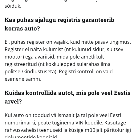
sõiduk.
Kas puhas ajalugu registris garanteerib
korras auto?
Ei, puhas register on vajalik, kuid mitte piisav tingimus.
Register ei näita kulumist (nt kulunud sidur, suitsev
mootor) ega avariisid, mida pole ametlikult
registreeritud (nt kokkulepped sularahas ilma
politsei/kindlustuseta). Registrikontroll on vaid
esimene samm.
Kuidas kontrollida autot, mis pole veel Eestis
arvel?
Kui auto on toodud välismaalt ja tal pole veel Eesti
numbrimärki, peate tuginema VIN-koodile. Kasutage
rahvusvahelisi teenuseid ja küsige müüjalt päritoluriigi
dokumentide koopiaid.