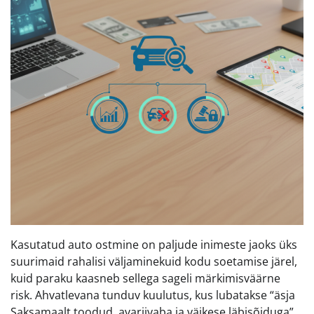
Kasutatud auto ostmine on paljude inimeste jaoks üks
suurimaid rahalisi väljaminekuid kodu soetamise järel,
kuid paraku kaasneb sellega sageli märkimisväärne
risk. Ahvatlevana tunduv kuulutus, kus lubatakse “äsja
Saksamaalt toodud, avariivaba ja väikese läbisõiduga”