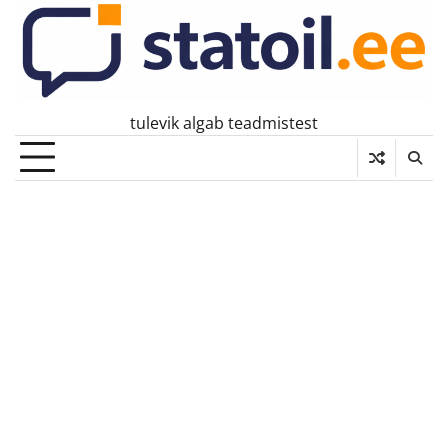
Skip
to
content
tulevik algab teadmistest