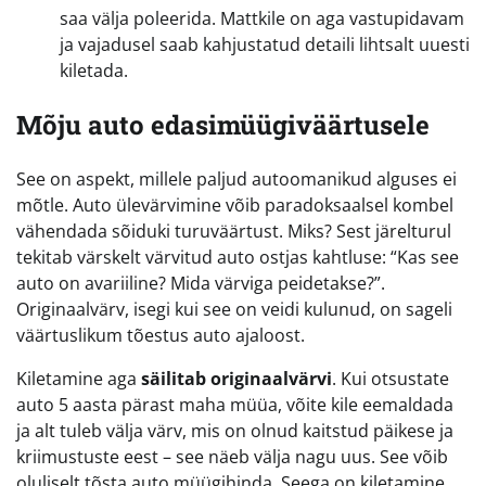
saa välja poleerida. Mattkile on aga vastupidavam
ja vajadusel saab kahjustatud detaili lihtsalt uuesti
kiletada.
Mõju auto edasimüügiväärtusele
See on aspekt, millele paljud autoomanikud alguses ei
mõtle. Auto ülevärvimine võib paradoksaalsel kombel
vähendada sõiduki turuväärtust. Miks? Sest järelturul
tekitab värskelt värvitud auto ostjas kahtluse: “Kas see
auto on avariiline? Mida värviga peidetakse?”.
Originaalvärv, isegi kui see on veidi kulunud, on sageli
väärtuslikum tõestus auto ajaloost.
Kiletamine aga
säilitab originaalvärvi
. Kui otsustate
auto 5 aasta pärast maha müüa, võite kile eemaldada
ja alt tuleb välja värv, mis on olnud kaitstud päikese ja
kriimustuste eest – see näeb välja nagu uus. See võib
oluliselt tõsta auto müügihinda. Seega on kiletamine