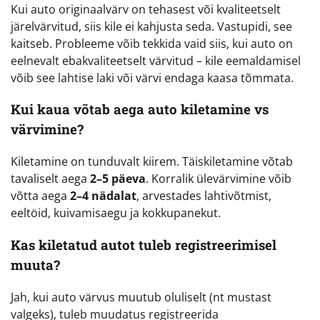
Kui auto originaalvärv on tehasest või kvaliteetselt
järelvärvitud, siis kile ei kahjusta seda. Vastupidi, see
kaitseb. Probleeme võib tekkida vaid siis, kui auto on
eelnevalt ebakvaliteetselt värvitud – kile eemaldamisel
võib see lahtise laki või värvi endaga kaasa tõmmata.
Kui kaua võtab aega auto kiletamine vs
värvimine?
Kiletamine on tunduvalt kiirem. Täiskiletamine võtab
tavaliselt aega
2–5 päeva
. Korralik ülevärvimine võib
võtta aega
2–4 nädalat
, arvestades lahtivõtmist,
eeltöid, kuivamisaegu ja kokkupanekut.
Kas kiletatud autot tuleb registreerimisel
muuta?
Jah, kui auto värvus muutub oluliselt (nt mustast
valgeks), tuleb muudatus registreerida