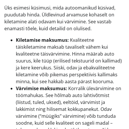
Üks esimesi küsimusi, mida autoomanikud küsivad,
puudutab hinda. Üldlevinud arvamuse kohaselt on
kiletamine alati odavam kui värvimine. See vastab
enamasti tõele, kuid detailid on olulised.
Kiletamise maksumus:
Kvaliteetne
täiskiletamine maksab tavaliselt vähem kui
kvaliteetne täisvärvimine. Hinna määrab auto
suurus, kile tüüp (erilised tekstuurid on kallimad)
ja kere keerukus. Siiski, odav ja ebakvaliteetne
kiletamine võib pikemas perspektiivis kallimaks
minna, kui see hakkab aasta pärast kooruma.
Värvimise maksumus:
Korralik ülevärvimine on
töömahukas. See hõlmab auto lahtivõtmist
(liistud, tuled, uksed), eeltöid, värvimist ja
lakkimist ning hilisemat kokkupanekut. Odav
värvimine (“müügiks” värvimine) võib tunduda
soodne, kuid selle kvaliteet on sageli madal –