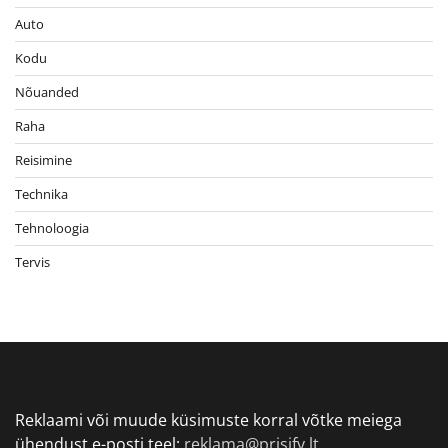
Auto
Kodu
Nõuanded
Raha
Reisimine
Technika
Tehnoloogia
Tervis
Reklaami või muude küsimuste korral võtke meiega
ühendust e-posti teel:
reklama@prisify.lt