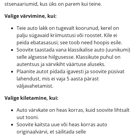
stsenaariumid, kus üks on parem kui teine.
Valige värvimine, kui:
Teie auto lakk on tugevalt koorunud, kerel on
palju sügavaid kriimustusi või roostet. Kile ei
peida ebatasasusi; see toob need hoopis esile.
Soovite taastada vana klassikalise auto (uunikumi)
selle algsesse hiilgusesse. Klassikute puhul on
autentsus ja värvikiht väärtuse aluseks.
Plaanite autot pidada igavesti ja soovite püsivat
lahendust, mis ei vaja 5 aasta pärast
väljavahetamist.
Valige kiletamine, kui:
Auto värvkate on heas korras, kuid soovite lihtsalt
uut tooni.
Soovite kaitsta uue või heas korras auto
originaalvärvi, et säilitada selle