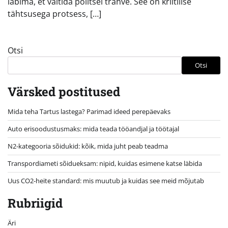
läbima, et vältida politsei trahve. See on kriitilise
tähtsusega protsess, […]
Otsi
Otsi
Värsked postitused
Mida teha Tartus lastega? Parimad ideed perepäevaks
Auto erisoodustusmaks: mida teada tööandjal ja töötajal
N2-kategooria sõidukid: kõik, mida juht peab teadma
Transpordiameti sõidueksam: nipid, kuidas esimene katse läbida
Uus CO2-heite standard: mis muutub ja kuidas see meid mõjutab
Rubriigid
Äri