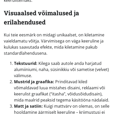
keerulisemaks.
Visuaalsed võimalused ja
erilahendused
Kui teie eesmärk on midagi unikaalset, on kiletamine
vaieldamatu võitja. Värvimisega on väga keeruline ja
kulukas saavutada efekte, mida kiletamine pakub
standardlahendusena.
Tekstuurid:
Kilega saab autole anda harjatud
alumiiniumi, naha, süsinikkiu või sametise (velvet)
välimuse.
Mustrid ja graafika:
Prinditavad kiled
võimaldavad luua mistahes disaini, reklaami või
keerulist graafikat (“itasha”, võidusõidudisain),
mida maalrid peaksid tegema käsitööna nädalaid.
Matt ja satiin:
Kuigi mattvärv on olemas, on selle
hooldamine äärmiselt keeruline – kriimustusi ei