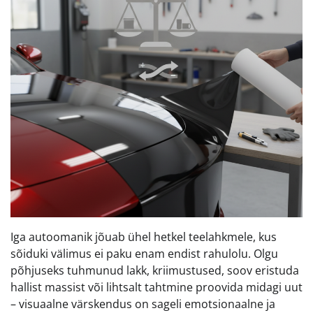
Iga autoomanik jõuab ühel hetkel teelahkmele, kus
sõiduki välimus ei paku enam endist rahulolu. Olgu
põhjuseks tuhmunud lakk, kriimustused, soov eristuda
hallist massist või lihtsalt tahtmine proovida midagi uut
– visuaalne värskendus on sageli emotsionaalne ja