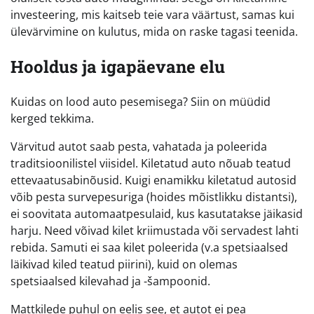
investeering, mis kaitseb teie vara väärtust, samas kui
ülevärvimine on kulutus, mida on raske tagasi teenida.
Hooldus ja igapäevane elu
Kuidas on lood auto pesemisega? Siin on müüdid
kerged tekkima.
Värvitud autot saab pesta, vahatada ja poleerida
traditsioonilistel viisidel. Kiletatud auto nõuab teatud
ettevaatusabinõusid. Kuigi enamikku kiletatud autosid
võib pesta survepesuriga (hoides mõistlikku distantsi),
ei soovitata automaatpesulaid, kus kasutatakse jäikasid
harju. Need võivad kilet kriimustada või servadest lahti
rebida. Samuti ei saa kilet poleerida (v.a spetsiaalsed
läikivad kiled teatud piirini), kuid on olemas
spetsiaalsed kilevahad ja -šampoonid.
Mattkilede puhul on eelis see, et autot ei pea