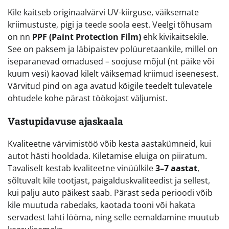
Kile kaitseb originaalvärvi UV-kiirguse, väiksemate
kriimustuste, pigi ja teede soola eest. Veelgi tõhusam
on nn
PPF (Paint Protection Film)
ehk kivikaitsekile.
See on paksem ja läbipaistev polüuretaankile, millel on
iseparanevad omadused – soojuse mõjul (nt päike või
kuum vesi) kaovad kilelt väiksemad kriimud iseenesest.
Värvitud pind on aga avatud kõigile teedelt tulevatele
ohtudele kohe pärast töökojast väljumist.
Vastupidavuse ajaskaala
Kvaliteetne värvimistöö võib kesta aastakümneid, kui
autot hästi hooldada. Kiletamise eluiga on piiratum.
Tavaliselt kestab kvaliteetne vinüülkile
3–7 aastat
,
sõltuvalt kile tootjast, paigalduskvaliteedist ja sellest,
kui palju auto päikest saab. Pärast seda perioodi võib
kile muutuda rabedaks, kaotada tooni või hakata
servadest lahti lööma, ning selle eemaldamine muutub