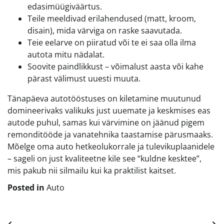
edasimüügiväärtus.
Teile meeldivad erilahendused (matt, kroom,
disain), mida värviga on raske saavutada.
Teie eelarve on piiratud või te ei saa olla ilma
autota mitu nädalat.
Soovite paindlikkust – võimalust aasta või kahe
pärast välimust uuesti muuta.
Tänapäeva autotööstuses on kiletamine muutunud
domineerivaks valikuks just uuemate ja keskmises eas
autode puhul, samas kui värvimine on jäänud pigem
remonditööde ja vanatehnika taastamise pärusmaaks.
Mõelge oma auto hetkeolukorrale ja tulevikuplaanidele
– sageli on just kvaliteetne kile see “kuldne kesktee”,
mis pakub nii silmailu kui ka praktilist kaitset.
Posted in
Auto