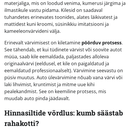
materjaliga, mis on loodud venima, kumerusi järgima ja
ilmastikule vastu pidama. Kilesid on saadaval
tuhandetes erinevates toonides, alates läikivatest ja
mattidest kuni kroomi, süsinikkiu imitatsiooni ja
kameeleonvärvideni välja.
Erinevalt värvimisest on kiletamine
pöörduv protsess
.
See tähendab, et kui tüdinete värvist või soovite autot
müüa, saab kile eemaldada, paljastades alloleva
originaalvärvi (eeldusel, et kile on paigaldatud ja
eemaldatud professionaalselt). Värvimine seevastu on
püsiv muutus. Auto ülevärvimine nõuab vana värvi või
laki lihvimist, kruntimist ja mitme uue kihi
pealekandmist. See on keemiline protsess, mis
muudab auto pinda jäädavalt.
Hinnasiltide võrdlus: kumb säästab
rahakotti?