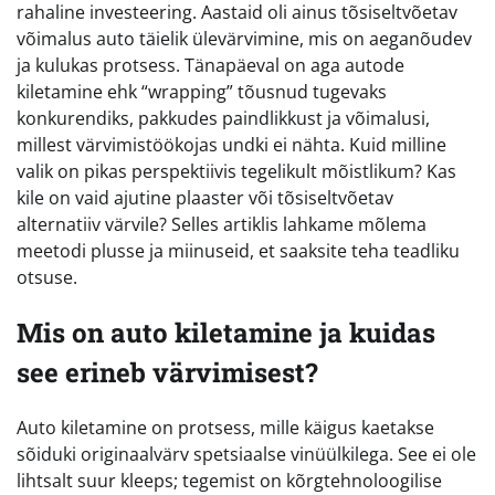
rahaline investeering. Aastaid oli ainus tõsiseltvõetav
võimalus auto täielik ülevärvimine, mis on aeganõudev
ja kulukas protsess. Tänapäeval on aga autode
kiletamine ehk “wrapping” tõusnud tugevaks
konkurendiks, pakkudes paindlikkust ja võimalusi,
millest värvimistöökojas undki ei nähta. Kuid milline
valik on pikas perspektiivis tegelikult mõistlikum? Kas
kile on vaid ajutine plaaster või tõsiseltvõetav
alternatiiv värvile? Selles artiklis lahkame mõlema
meetodi plusse ja miinuseid, et saaksite teha teadliku
otsuse.
Mis on auto kiletamine ja kuidas
see erineb värvimisest?
Auto kiletamine on protsess, mille käigus kaetakse
sõiduki originaalvärv spetsiaalse vinüülkilega. See ei ole
lihtsalt suur kleeps; tegemist on kõrgtehnoloogilise