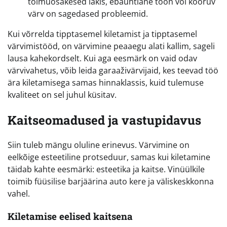
tolmuosakesed lakis, ebaühtlane toon või kooruv
värv on sagedased probleemid.
Kui võrrelda tipptasemel kiletamist ja tipptasemel
värvimistööd, on värvimine peaaegu alati kallim, sageli
lausa kahekordselt. Kui aga eesmärk on vaid odav
värvivahetus, võib leida garaaživärvijaid, kes teevad töö
ära kiletamisega samas hinnaklassis, kuid tulemuse
kvaliteet on sel juhul küsitav.
Kaitseomadused ja vastupidavus
Siin tuleb mängu oluline erinevus. Värvimine on
eelkõige esteetiline protseduur, samas kui kiletamine
täidab kahte eesmärki: esteetika ja kaitse. Vinüülkile
toimib füüsilise barjäärina auto kere ja väliskeskkonna
vahel.
Kiletamise eelised kaitsena