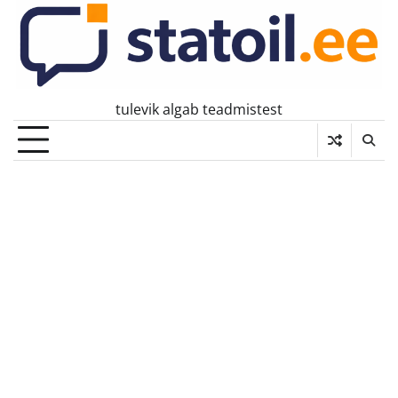
Skip
to
content
tulevik algab teadmistest