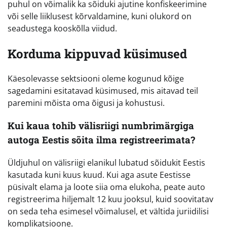
puhul on võimalik ka sõiduki ajutine konfiskeerimine
või selle liiklusest kõrvaldamine, kuni olukord on
seadustega kooskõlla viidud.
Korduma kippuvad küsimused
Käesolevasse sektsiooni oleme kogunud kõige
sagedamini esitatavad küsimused, mis aitavad teil
paremini mõista oma õigusi ja kohustusi.
Kui kaua tohib välisriigi numbrimärgiga
autoga Eestis sõita ilma registreerimata?
Üldjuhul on välisriigi elanikul lubatud sõidukit Eestis
kasutada kuni kuus kuud. Kui aga asute Eestisse
püsivalt elama ja loote siia oma elukoha, peate auto
registreerima hiljemalt 12 kuu jooksul, kuid soovitatav
on seda teha esimesel võimalusel, et vältida juriidilisi
komplikatsioone.