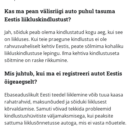
Kas ma pean välisriigi auto puhul tasuma
Eestis liikluskindlustust?
Jah, sõiduk peab olema kindlustatud kogu aeg, kui see
on liikluses. Kui teie praegune kindlustus ei ole
rahvusvaheliselt kehtiv Eestis, peate sõlmima kohaliku
liikluskindlustuse lepingu. Ilma kehtiva kindlustuseta
sõitmine on raske rikkumine.
Mis juhtub, kui ma ei registreeri autot Eestis
õigeaegselt?
Ebaseaduslikult Eesti teedel liiklemine võib tuua kaasa
rahatrahvid, maksunõuded ja sõiduki liiklusest
kõrvaldamise. Samuti võivad tekkida probleemid
kindlustushüvitiste väljamaksmisega, kui peaksite
sattuma liiklusõnnetusse autoga, mis ei vasta nõuetele.