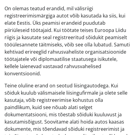
On olemas teatud erandid, mil välisriigi
registreerimismärgiga autot võib kasutada ka siis, kui
elate Eestis. Üks peamisi erandeid puudutab
piiriüleseid töötajaid. Kui töötate teises Euroopa Liidu
riigis ja kasutate seal registreeritud sõidukit peamiselt
tööülesannete täitmiseks, võib see olla lubatud. Samuti
kehtivad erireeglid rahvusvaheliste organisatsioonide
töötajatele või diplomaatilise staatusega isikutele,
kellele laienevad vastavad rahvusvahelised
konventsioonid.
Teine oluline erand on seotud liisingautodega. Kui
sõiduk kuulub välismaisele liisingufirmale ja olete selle
kasutaja, võib registreerimise kohustus olla
paindlikum, kuid see nõuab alati selget
dokumentatsiooni, mis tõestab sõiduki kuuluvust ja
kasutamisõigust. Soovitame alati hoida autos kaasas
dokumente, mis tõendavad sõiduki registreerimist ja