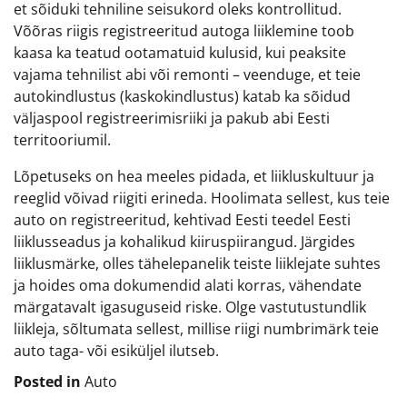
et sõiduki tehniline seisukord oleks kontrollitud.
Võõras riigis registreeritud autoga liiklemine toob
kaasa ka teatud ootamatuid kulusid, kui peaksite
vajama tehnilist abi või remonti – veenduge, et teie
autokindlustus (kaskokindlustus) katab ka sõidud
väljaspool registreerimisriiki ja pakub abi Eesti
territooriumil.
Lõpetuseks on hea meeles pidada, et liikluskultuur ja
reeglid võivad riigiti erineda. Hoolimata sellest, kus teie
auto on registreeritud, kehtivad Eesti teedel Eesti
liiklusseadus ja kohalikud kiiruspiirangud. Järgides
liiklusmärke, olles tähelepanelik teiste liiklejate suhtes
ja hoides oma dokumendid alati korras, vähendate
märgatavalt igasuguseid riske. Olge vastutustundlik
liikleja, sõltumata sellest, millise riigi numbrimärk teie
auto taga- või esiküljel ilutseb.
Posted in
Auto