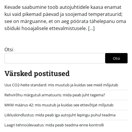
Kevade saabumine toob autojuhtidele kaasa enamat
kui vaid pikemad päevad ja soojemad temperatuurid;
see on märguanne, et on aeg pöörata tähelepanu oma
sõiduki hooajalisele ettevalmistusele. […]
Otsi
Otsi
Värsked postitused
Uus CO2-heite standard: mis muutub ja kuidas see meid mõjutab
Rehvirõhu märgutuli armatuuris: mida peab juht tegema?
MKM määrus 42: mis muutub ja kuidas see ettevõtjat mõjutab
Liikluskindlustus: mida peab iga autojuht lepingu puhul teadma
Laagri tehnoülevaatus: mida peab teadma enne kontrolli