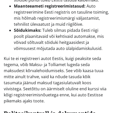
Maanteeameti registreerimistasud:
Auto
registreerimine Eesti registris on tasuline toiming,
mis hõlmab registreerimismärgi väljastamist,
tehnilist ülevaatust ja muid riigilõive.
Sõidukimaks:
Tuleb silmas pidada Eesti riigi
poolt plaanitavaid või kehtivaid automakse, mis
võivad sõltuvalt sõiduki heitgaasidest ja
võimsusest mõjutada auto ülalpidamiskulusid.
Kui te ei registreeri autot Eestis, kuigi peaksite seda
tegema, võib Maksu- ja Tolliamet lugeda seda
maksudest kõrvalehoidumiseks. See võib kaasa tuua
mitte ainult trahve, vaid ka nõude tasuda kõik
tasumata jäänud maksud tagasiulatuvalt koos
viivistega. Seetõttu on äärmiselt oluline end kurssi viia
kõigi registreerimisnõuetega enne, kui auto Eestisse
pikemaks ajaks toote.