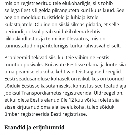
mis on registreeritud teie elukohariigis, siis tohib
sellega Eestis liigelda piiranguteta kuni kuus kuud. See
aeg on mõeldud turistidele ja lühiajalistele
külastajatele. Oluline on siiski silmas pidada, et selle
perioodi jooksul peab sõidukil olema kehtiv
liikluskindlustus ja tehniline ülevaatus, mis on
tunnustatud nii päritoluriigis kui ka rahvusvaheliselt.
Probleemid tekivad siis, kui teie viibimine Eestis
muutub püsivaks. Kui asute Eestisse elama ja loote siia
oma peamise elukoha, kehtivad teistsugused reeglid.
Eesti seadusandluse kohaselt on isikul, kes on toonud
sõiduki Eestisse kasutamiseks, kohustus see teatud aja
jooksul Transpordiametis registreerida. Üldreegel on,
et kui olete Eestis elanud üle 12 kuu või kui olete siia
sisse kirjutanud oma alalise elukoha, tuleb sõiduk
ümber registreerida Eesti registrisse.
Erandid ja erijuhtumid