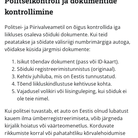
Politseikontroll ja dokumentide
kontrollimine
Politsei- ja Piirivalveametil on õigus kontrollida iga
liikluses osaleva sõiduki dokumente. Kui teid
peatatakse ja sõidate välisriigi numbrimärgiga autoga,
võidakse küsida järgmisi dokumente:
Isikut tõendav dokument (pass või ID-kaart).
Sõiduki registreerimistunnistus (originaal).
Kehtiv juhiluba, mis on Eestis tunnustatud.
Tõend liikluskindlustuse kehtivuse kohta.
Vajadusel volikiri või liisinguleping, kui sõiduk ei
ole teie nimel.
Kui politsei tuvastab, et auto on Eestis olnud lubatust
kauem ilma ümberregistreerimiseta, võib järgneda
kirjalik hoiatus või väärteomenetlus. Korduvate
rikkumiste korral või pahatahtliku kõrvalehoidumise