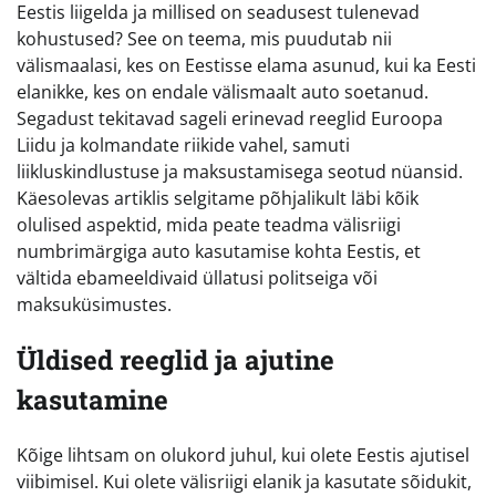
Eestis liigelda ja millised on seadusest tulenevad
kohustused? See on teema, mis puudutab nii
välismaalasi, kes on Eestisse elama asunud, kui ka Eesti
elanikke, kes on endale välismaalt auto soetanud.
Segadust tekitavad sageli erinevad reeglid Euroopa
Liidu ja kolmandate riikide vahel, samuti
liikluskindlustuse ja maksustamisega seotud nüansid.
Käesolevas artiklis selgitame põhjalikult läbi kõik
olulised aspektid, mida peate teadma välisriigi
numbrimärgiga auto kasutamise kohta Eestis, et
vältida ebameeldivaid üllatusi politseiga või
maksuküsimustes.
Üldised reeglid ja ajutine
kasutamine
Kõige lihtsam on olukord juhul, kui olete Eestis ajutisel
viibimisel. Kui olete välisriigi elanik ja kasutate sõidukit,