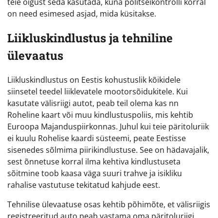
teie õigust seda kasutada, kuna politseikontrolli korral
on need esimesed asjad, mida küsitakse.
Liikluskindlustus ja tehniline
ülevaatus
Liikluskindlustus on Eestis kohustuslik kõikidele
siinsetel teedel liiklevatele mootorsõidukitele. Kui
kasutate välisriigi autot, peab teil olema kas nn
Roheline kaart või muu kindlustuspoliis, mis kehtib
Euroopa Majanduspiirkonnas. Juhul kui teie päritoluriik
ei kuulu Rohelise kaardi süsteemi, peate Eestisse
sisenedes sõlmima piirikindlustuse. See on hädavajalik,
sest õnnetuse korral ilma kehtiva kindlustuseta
sõitmine toob kaasa väga suuri trahve ja isikliku
rahalise vastutuse tekitatud kahjude eest.
Tehnilise ülevaatuse osas kehtib põhimõte, et välisriigis
registreeritud auto peab vastama oma päritoluriigi