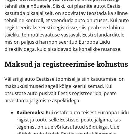
tehnilistele nõuetele. Siiski, kui plaanite autot Eestis
kasutada pikaajaliselt, on soovitatav teostada ka siinne
tehniline kontroll, et veenduda auto ohutuses. Kui auto
registreeritakse Eesti registrisse, siis peab see läbima
täieliku tehnoülevaatuse vastavalt Eesti standarditele,
mis on paljuski harmoniseeritud Euroopa Liidu
direktiividega, kuid sisaldavad ka kohalikke nüansse.
Maksud ja registreerimise kohustus
Välisriigi auto Eestisse toomisel ja siin kasutamisel on
maksuküsimused sageli kõige keerulisemad. Kui
otsustate auto püsivalt Eestis registreerida, peate
arvestama järgmiste aspektidega:
Käibemaks:
Kui ostate auto teisest Euroopa Liidu
riigist ja toote selle Eestisse, peate jälgima, kas
tegemist on uue või kasutatud sõidukiga. Uue
sõiduki puhul tuleb Eestis tasuda käibemaks.