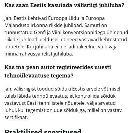
Kas saan Eestis kasutada välisriigi juhiluba?
Jah, Eestis kehtivad Euroopa Liidu ja Euroopa
Majanduspiirkonna riikide juhiload. Samuti on
tunnustatud Genfi ja Viini konventsioonidega ühinenud
riikide juhiload, eeldusel, et need vastavad kehtestatud
nõuetele. Kui juhiluba ei ole ladinakeelne, võib vaja
minna rahvusvahelist juhiluba.
Kas ma pean autot registreerides uuesti
tehnoülevaatuse tegema?
Jah, välisriigist toodud sõiduki Eestis arvele võtmisel
tuleb läbida tehnoülevaatus, et kontrollida sõiduki
vastavust Eesti tehnilistele nõuetele, välja arvatud
juhul, kui tegemist on uue sõidukiga, millel on vastav
sertifikaat.
Praktilised soovitused