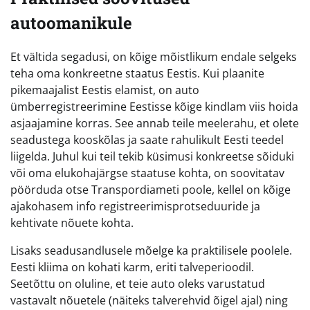
autoomanikule
Et vältida segadusi, on kõige mõistlikum endale selgeks
teha oma konkreetne staatus Eestis. Kui plaanite
pikemaajalist Eestis elamist, on auto
ümberregistreerimine Eestisse kõige kindlam viis hoida
asjaajamine korras. See annab teile meelerahu, et olete
seadustega kooskõlas ja saate rahulikult Eesti teedel
liigelda. Juhul kui teil tekib küsimusi konkreetse sõiduki
või oma elukohajärgse staatuse kohta, on soovitatav
pöörduda otse Transpordiameti poole, kellel on kõige
ajakohasem info registreerimisprotseduuride ja
kehtivate nõuete kohta.
Lisaks seadusandlusele mõelge ka praktilisele poolele.
Eesti kliima on kohati karm, eriti talveperioodil.
Seetõttu on oluline, et teie auto oleks varustatud
vastavalt nõuetele (näiteks talverehvid õigel ajal) ning