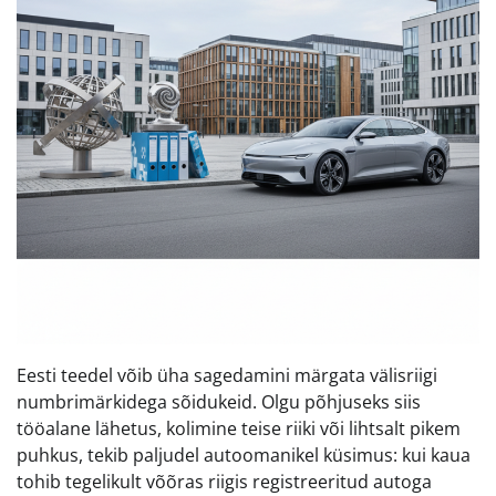
Eesti teedel võib üha sagedamini märgata välisriigi
numbrimärkidega sõidukeid. Olgu põhjuseks siis
tööalane lähetus, kolimine teise riiki või lihtsalt pikem
puhkus, tekib paljudel autoomanikel küsimus: kui kaua
tohib tegelikult võõras riigis registreeritud autoga