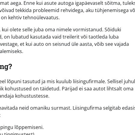
mat aega. Enne kui asute autoga igapäevaselt sõitma, tulek
l võivad tekkida probleemid rehvidega, aku tühjenemisega võ
l on kehtiv tehnoülevaatus.
s, kui olete selle juba oma nimele vormistanud. Sõiduki
on lubatud kasutada vaid treilerit või taotleda luba
estage, et kui auto on seisnud üle aasta, võib see vajada
salemiseks.
ing?
l lõpuni tasutud ja mis kuulub liisingufirmale. Sellisel juhul
ik kohustused on täidetud. Pärijad ei saa autot lihtsalt oma
andaja kohustustesse.
eavitada neid omaniku surmast. Liisingufirma selgitab edasi
:
epingu lõppemiseni.
u tingimustest).