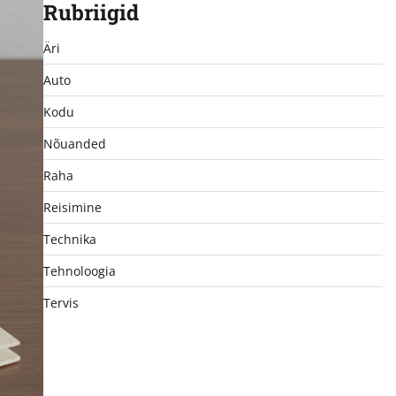
Rubriigid
Äri
Auto
Kodu
Nõuanded
Raha
Reisimine
Technika
Tehnoloogia
Tervis