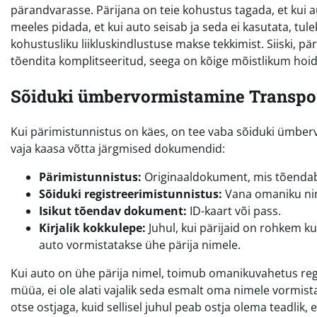
pärandvarasse. Pärijana on teie kohustus tagada, et kui aut
meeles pidada, et kui auto seisab ja seda ei kasutata, tuleks
kohustusliku liikluskindlustuse makse tekkimist. Siiski, pä
tõendita komplitseeritud, seega on kõige mõistlikum hoida
Sõiduki ümbervormistamine Transpo
Kui pärimistunnistus on käes, on tee vaba sõiduki ümber
vaja kaasa võtta järgmised dokumendid:
Pärimistunnistus:
Originaaldokument, mis tõendab 
Sõiduki registreerimistunnistus:
Vana omaniku nime
Isikut tõendav dokument:
ID-kaart või pass.
Kirjalik kokkulepe:
Juhul, kui pärijaid on rohkem ku
auto vormistatakse ühe pärija nimele.
Kui auto on ühe pärija nimel, toimub omanikuvahetus regist
müüa, ei ole alati vajalik seda esmalt oma nimele vormist
otse ostjaga, kuid sellisel juhul peab ostja olema teadlik,