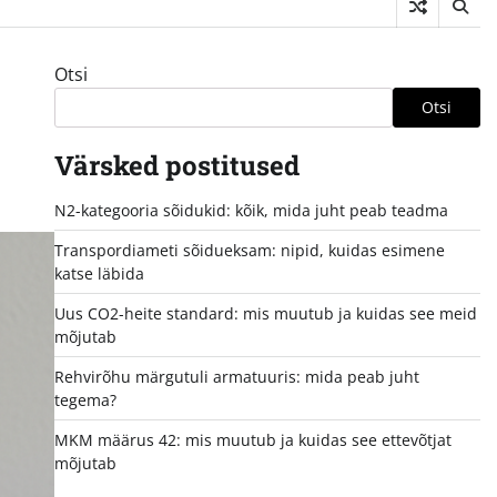
Otsi
Otsi
Värsked postitused
N2-kategooria sõidukid: kõik, mida juht peab teadma
Transpordiameti sõidueksam: nipid, kuidas esimene
katse läbida
Uus CO2-heite standard: mis muutub ja kuidas see meid
mõjutab
Rehvirõhu märgutuli armatuuris: mida peab juht
tegema?
MKM määrus 42: mis muutub ja kuidas see ettevõtjat
mõjutab