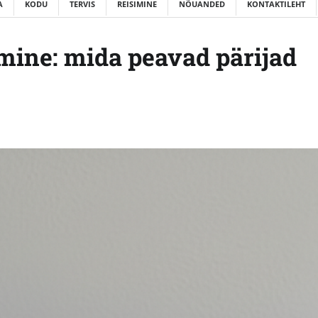
A
KODU
TERVIS
REISIMINE
NÕUANDED
KONTAKTILEHT
mine: mida peavad pärijad