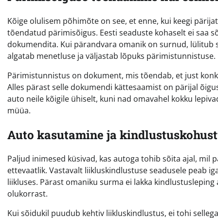
Kõige olulisem põhimõte on see, et enne, kui keegi pärij
tõendatud pärimisõigus. Eesti seaduste kohaselt ei saa sõid
dokumendita. Kui pärandvara omanik on surnud, lülitub si
algatab menetluse ja väljastab lõpuks pärimistunnistuse.
Pärimistunnistus on dokument, mis tõendab, et just konkr
Alles pärast selle dokumendi kättesaamist on pärijal õigus 
auto neile kõigile ühiselt, kuni nad omavahel kokku lepi
müüa.
Auto kasutamine ja kindlustuskohust
Paljud inimesed küsivad, kas autoga tohib sõita ajal, mil
ettevaatlik. Vastavalt liikluskindlustuse seadusele peab ig
liikluses. Pärast omaniku surma ei lakka kindlustusleping
olukorrast.
Kui sõidukil puudub kehtiv liikluskindlustus, ei tohi sellega