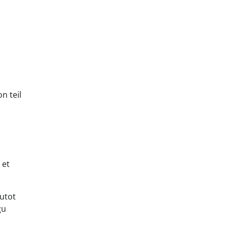
n teil
 et
autot
gu