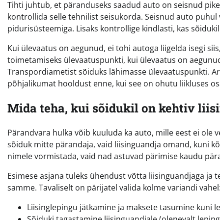
Tihti juhtub, et päranduseks saadud auto on seisnud pike
kontrollida selle tehnilist seisukorda. Seisnud auto puhu
pidurisüsteemiga. Lisaks kontrollige kindlasti, kas sõiduki
Kui ülevaatus on aegunud, ei tohi autoga liigelda isegi sii
toimetamiseks ülevaatuspunkti, kui ülevaatus on aegunud, 
Transpordiametist sõiduks lähimasse ülevaatuspunkti. Arv
põhjalikumat hooldust enne, kui see on ohutu liikluses o
Mida teha, kui sõidukil on kehtiv liis
Pärandvara hulka võib kuuluda ka auto, mille eest ei ole vee
sõiduk mitte pärandaja, vaid liisinguandja omand, kuni kõ
nimele vormistada, vaid nad astuvad pärimise kaudu pär
Esimese asjana tuleks ühendust võtta liisinguandjaga ja t
samme. Tavaliselt on pärijatel valida kolme variandi vahel
Liisinglepingu jätkamine ja maksete tasumine kuni l
Sõiduki tagastamine liisinguandjale (olenevalt leping