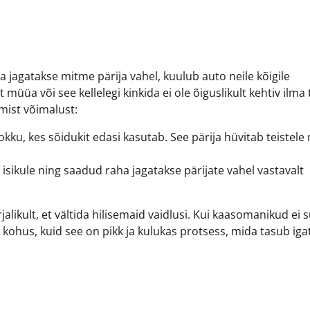
jagatakse mitme pärija vahel, kuulub auto neile kõigile
üüa või see kellelegi kinkida ei ole õiguslikult kehtiv ilma 
mist võimalust:
kku, kes sõidukit edasi kasutab. See pärija hüvitab teistele
ikule ning saadud raha jagatakse pärijate vahel vastavalt
ikult, et vältida hilisemaid vaidlusi. Kui kaasomanikud ei 
ohus, kuid see on pikk ja kulukas protsess, mida tasub igat