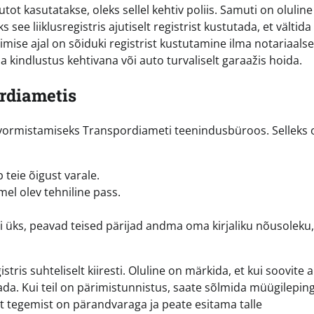
ot kasutatakse, oleks sellel kehtiv poliis. Samuti on oluline
 see liiklusregistris ajutiselt registrist kustutada, et vältida
rimise ajal on sõiduki registrist kustutamine ilma notariaalse
 kindlustus kehtivana või auto turvaliselt garaažis hoida.
rdiametis
vormistamiseks Transpordiameti teenindusbüroos. Selleks o
teie õigust varale.
l olev tehniline pass.
i üks, peavad teised pärijad andma oma kirjaliku nõusoleku,
ris suhteliselt kiiresti. Oluline on märkida, et kui soovite 
ada. Kui teil on pärimistunnistus, saate sõlmida müügilepin
 et tegemist on pärandvaraga ja peate esitama talle