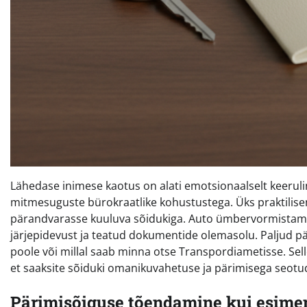
Lähedase inimese kaotus on alati emotsionaalselt keeruline 
mitmesuguste bürokraatlike kohustustega. Üks praktilisem
pärandvarasse kuuluva sõidukiga. Auto ümbervormistami
järjepidevust ja teatud dokumentide olemasolu. Paljud päri
poole või millal saab minna otse Transpordiametisse. Sell
et saaksite sõiduki omanikuvahetuse ja pärimisega seotud 
Pärimisõiguse tõendamine kui esim