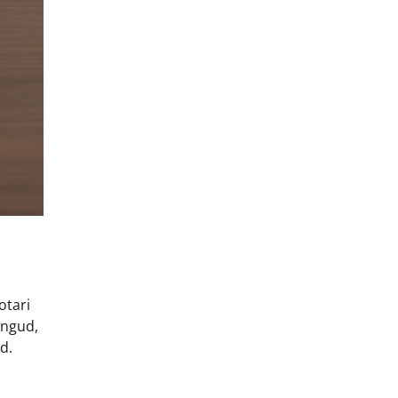
otari
ingud,
d.