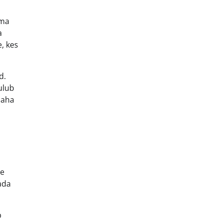
ema
a
, kes
d.
ulub
maha
se
ada
b