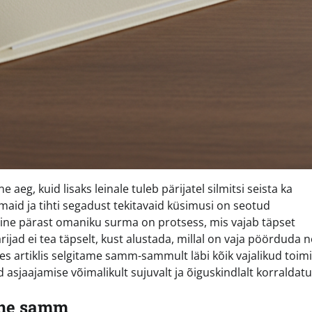
aeg, kuid lisaks leinale tuleb pärijatel silmitsi seista ka
aid ja tihti segadust tekitavaid küsimusi on seotud
ne pärast omaniku surma on protsess, mis vajab täpset
jad ei tea täpselt, kust alustada, millal on vaja pöörduda n
es artiklis selgitame samm-sammult läbi kõik vajalikud toim
asjaajamise võimalikult sujuvalt ja õiguskindlalt korraldatu
ene samm