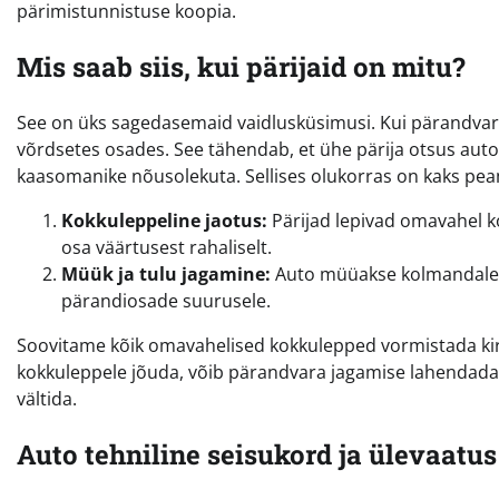
pärimistunnistuse koopia.
Mis saab siis, kui pärijaid on mitu?
See on üks sagedasemaid vaidlusküsimusi. Kui pärandvara 
võrdsetes osades. See tähendab, et ühe pärija otsus autot m
kaasomanike nõusolekuta. Sellises olukorras on kaks pea
Kokkuleppeline jaotus:
Pärijad lepivad omavahel ko
osa väärtusest rahaliselt.
Müük ja tulu jagamine:
Auto müüakse kolmandale is
pärandiosade suurusele.
Soovitame kõik omavahelised kokkulepped vormistada kirjal
kokkuleppele jõuda, võib pärandvara jagamise lahendada k
vältida.
Auto tehniline seisukord ja ülevaatus