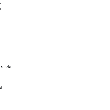
s
i
 ei ole
si