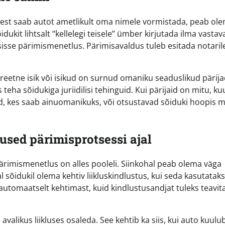
atest saab autot ametlikult oma nimele vormistada, peab ol
ukit lihtsalt “kellelegi teisele” ümber kirjutada ilma vastav
sse pärimismenetlus. Pärimisavaldus tuleb esitada notarile
eetne isik või isikud on surnud omaniku seaduslikud pärija
teha sõidukiga juriidilisi tehinguid. Kui pärijaid on mitu, ku
vad, kes saab ainuomanikuks, või otsustavad sõiduki hoopis 
used pärimisprotsessi ajal
 pärimismenetlus on alles pooleli. Siinkohal peab olema väga
al sõidukil olema kehtiv liikluskindlustus, kui seda kasutatak
 automaatselt kehtimast, kuid kindlustusandjat tuleks teavit
 avalikus liikluses osaleda. See kehtib ka siis, kui auto kuulu