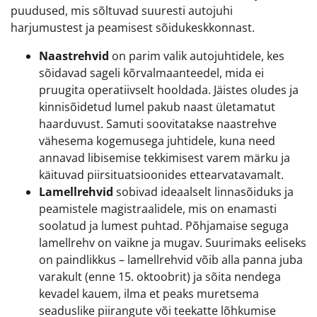
puudused, mis sõltuvad suuresti autojuhi
harjumustest ja peamisest sõidukeskkonnast.
Naastrehvid
on parim valik autojuhtidele, kes
sõidavad sageli kõrvalmaanteedel, mida ei
pruugita operatiivselt hooldada. Jäistes oludes ja
kinnisõidetud lumel pakub naast ületamatut
haarduvust. Samuti soovitatakse naastrehve
vähesema kogemusega juhtidele, kuna need
annavad libisemise tekkimisest varem märku ja
käituvad piirsituatsioonides ettearvatavamalt.
Lamellrehvid
sobivad ideaalselt linnasõiduks ja
peamistele magistraalidele, mis on enamasti
soolatud ja lumest puhtad. Põhjamaise seguga
lamellrehv on vaikne ja mugav. Suurimaks eeliseks
on paindlikkus – lamellrehvid võib alla panna juba
varakult (enne 15. oktoobrit) ja sõita nendega
kevadel kauem, ilma et peaks muretsema
seaduslike piirangute või teekatte lõhkumise