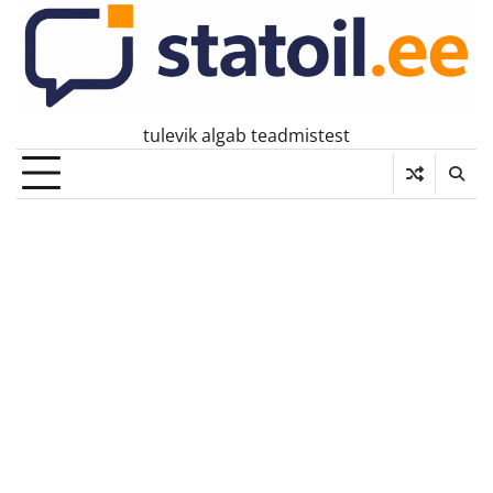
Skip
to
content
tulevik algab teadmistest