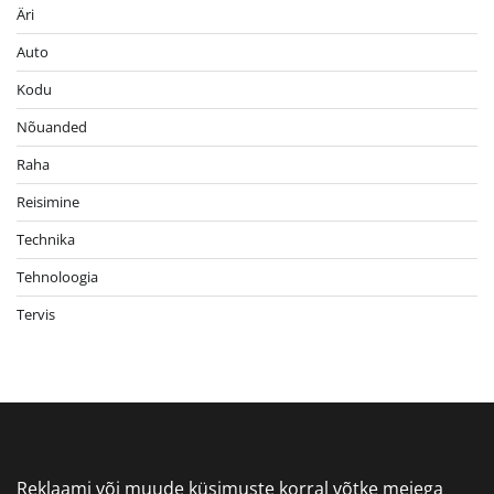
Äri
Auto
Kodu
Nõuanded
Raha
Reisimine
Technika
Tehnoloogia
Tervis
Reklaami või muude küsimuste korral võtke meiega