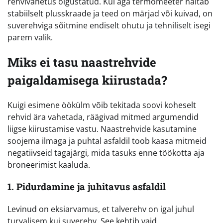
rehvivahetus õigustatud. Kui aga termomeeter näitab
stabiilselt plusskraade ja teed on märjad või kuivad, on
suverehviga sõitmine endiselt ohutu ja tehniliselt isegi
parem valik.
Miks ei tasu naastrehvide
paigaldamisega kiirustada?
Kuigi esimene öökülm võib tekitada soovi koheselt
rehvid ära vahetada, räägivad mitmed argumendid
liigse kiirustamise vastu. Naastrehvide kasutamine
soojema ilmaga ja puhtal asfaldil toob kaasa mitmeid
negatiivseid tagajärgi, mida tasuks enne töökotta aja
broneerimist kaaluda.
1. Pidurdamine ja juhitavus asfaldil
Levinud on eksiarvamus, et talverehv on igal juhul
turvalisem kui suverehv. See kehtib vaid