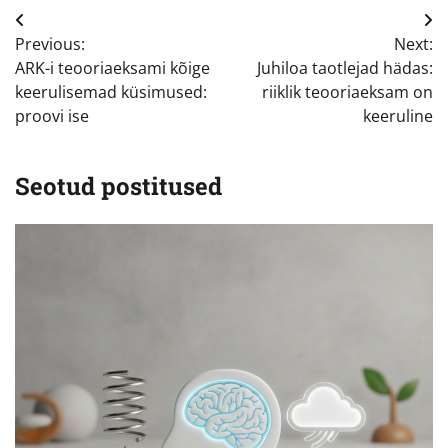
Navigeerimine
Previous:
Next:
ARK-i teooriaeksami kõige
Juhiloa taotlejad hädas:
keerulisemad küsimused:
riiklik teooriaeksam on
proovi ise
keeruline
Seotud postitused