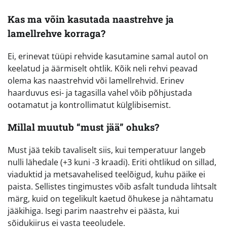
Kas ma võin kasutada naastrehve ja
lamellrehve korraga?
Ei, erinevat tüüpi rehvide kasutamine samal autol on
keelatud ja äärmiselt ohtlik. Kõik neli rehvi peavad
olema kas naastrehvid või lamellrehvid. Erinev
haarduvus esi- ja tagasilla vahel võib põhjustada
ootamatut ja kontrollimatut külglibisemist.
Millal muutub “must jää” ohuks?
Must jää tekib tavaliselt siis, kui temperatuur langeb
nulli lähedale (+3 kuni -3 kraadi). Eriti ohtlikud on sillad,
viaduktid ja metsavahelised teelõigud, kuhu päike ei
paista. Sellistes tingimustes võib asfalt tunduda lihtsalt
märg, kuid on tegelikult kaetud õhukese ja nähtamatu
jääkihiga. Isegi parim naastrehv ei päästa, kui
sõidukiirus ei vasta teeoludele.