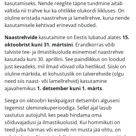
kasutamiseks. Nende reeglite täpne tundmine aitab
vältida nii trahve kui ka ohtlikke olukordi liikluses. On
oluline eristada naastrehve ja lamellrehve, kuna nende
kasutamisele kehtivad erinevad nõuded.
Naastrehvide
kasutamine on Eestis lubatud alates
15.
oktoobrist kuni 31. märtsini
. Erandkorras võib
talviste tee- ja ilmastikuolude esinemisel naastrehve
kasutada kuni 30. aprillini. See paindlikkus on loodud
just kevadeks, mil ilmad võivad olla heitlikud. Siiski on
oluline märkida, et kohustuslik on talverehvide (olgu
need siis naast- või lamellrehvid) kasutamine
ajavahemikus
1. detsember kuni 1. märts
.
Seega on oktoobri keskpaigast detsembri alguseni
tegemist üleminekuperioodiga. Sellel ajal lasub
vastutus autojuhil, kes peab hindama oma
sõiduvajadusi ja ilmastikuolusid. Kui hommikuti on
teed juba härmas või esineb nn musta jää ohtu, on