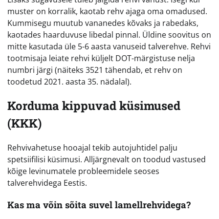
muster on korralik, kaotab rehv ajaga oma omadused.
Kummisegu muutub vananedes kõvaks ja rabedaks,
kaotades haarduvuse libedal pinnal. Üldine soovitus on
mitte kasutada üle 5-6 aasta vanuseid talverehve. Rehvi
tootmisaja leiate rehvi küljelt DOT-märgistuse nelja
numbri järgi (näiteks 3521 tähendab, et rehv on
toodetud 2021. aasta 35. nädalal).
Korduma kippuvad küsimused
(KKK)
Rehvivahetuse hooajal tekib autojuhtidel palju
spetsiifilisi küsimusi. Alljärgnevalt on toodud vastused
kõige levinumatele probleemidele seoses
talverehvidega Eestis.
Kas ma võin sõita suvel lamellrehvidega?