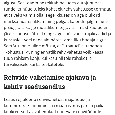
algust. See teadmine tekitab paljudes autojuhtides
tunde, et nüüd tuleks koheselt rehvivahetusse tormata,
et talveks valmis olla. Tegelikkuses on aga olukord
märksa nüansirikkam ning pelgalt kalendri jälgimine ei
pruugi olla kõige mõistlikum teguviis. Ilmastikuolud ei
järgi seadusesätteid ning sageli püsivad soojakraadid ja
kuiv asfalt veel nädalaid pärast ametliku hooaja algust.
Seetõttu on oluline mõista, et “lubatud” ei tähenda
“kohustuslik”, ning ennatlik rehvivahetus võib kaasa
tuua rohkem kahju kui kasu nii teie rahakotile,
turvalisusele kui ka teekatetele.
Rehvide vahetamise ajakava ja
kehtiv seadusandlus
Eestis reguleerib rehvivahetust majandus- ja
kommunikatsiooniministri määrus, mis paneb paika
konkreetsed ajavahemikud erinevate rehvitüüpide