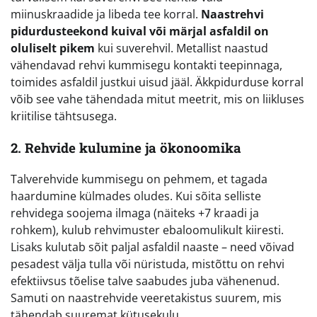
miinuskraadide ja libeda tee korral.
Naastrehvi
pidurdusteekond kuival või märjal asfaldil on
oluliselt pikem
kui suverehvil. Metallist naastud
vähendavad rehvi kummisegu kontakti teepinnaga,
toimides asfaldil justkui uisud jääl. Äkkpidurduse korral
võib see vahe tähendada mitut meetrit, mis on liikluses
kriitilise tähtsusega.
2. Rehvide kulumine ja ökonoomika
Talverehvide kummisegu on pehmem, et tagada
haardumine külmades oludes. Kui sõita selliste
rehvidega soojema ilmaga (näiteks +7 kraadi ja
rohkem), kulub rehvimuster ebaloomulikult kiiresti.
Lisaks kulutab sõit paljal asfaldil naaste – need võivad
pesadest välja tulla või nüristuda, mistõttu on rehvi
efektiivsus tõelise talve saabudes juba vähenenud.
Samuti on naastrehvide veeretakistus suurem, mis
tähendab suuremat kütusekulu.