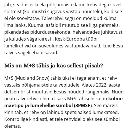
Jah, seadus ei keela põhjamaiste lamellrehvidega suvel
sõitmist (kui mustri sügavus vastab nõuetele), kuid see
ei ole soovitatav. Talverehvi segu on mõeldud külma
ilma jaoks. Kuumal asfaldil muutub see liiga pehmeks,
pikendades pidurdusteekonda, halvendades juhitavust
ja kuludes väga kiiresti. Kesk-Euroopa tüüpi
lamellrehvid on suveoludes vastupidavamad, kuid Eesti
talves sageli ebapiisavad.
Mis on M+S tähis ja kas sellest piisab?
M+S (Mud and Snow) tähis üksi ei taga enam, et rehv
vastaks põhjamaistele talveoludele. Alates 2022. aasta
detsembrist muutusid Eestis nõuded rangemaks. Nüüd
peab talverehvil olema lisaks M+S tähisele ka nn
kolme
mäetipu ja lumehelbe sümbol (3PMSF)
. See märgis
kinnitab, et rehv on läbinud spetsiaalsed lumekatsed.
Kontrollige kindlasti, et teie rehvidel oleks see sümbol
olemas.