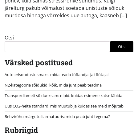
põnev, kuid samas stressirohke sündmus. Kuigi
järelturg pakub võimalust soetada unistuste sõiduk
murdosa hinnaga võrreldes uue autoga, kaasneb […]
Otsi
Otsi
Värsked postitused
Auto erisoodustusmaks: mida teada tööandjal ja töötajal
N2-kategooria sõidukid: kõik, mida juht peab teadma
Transpordiameti sõidueksam: nipid, kuidas esimene katse läbida
Uus CO2-heite standard: mis muutub ja kuidas see meid mõjutab
Rehvirõhu märgutuli armatuuris: mida peab juht tegema?
Rubriigid