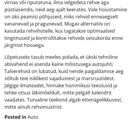
virnas või riputatuna, ilma velgedeta rehve aga
püstiasendis, neid aeg-ajalt keerates. Vale hoiustamine
on üks peamisi põhjuseid, miks rehvid enneaegselt
vananevad ja pragunevad. Mugav alternatiiv on
kasutada rehvihotelle, kus tagatakse optimaalsed
tingimused ja kontrollitakse rehvide seisukorda enne
järgmist hooaega.
Lõpetuseks tasub meeles pidada, et ükski tehniline
abivahend ei asenda kaine mõistusega autojuhti.
Talverehvid on lubatud, kuid nende paigaldamise aeg
sõltub teie isiklikest vajadustest ja marsruutidest.
Jälgige ilmateadet, hinnake hommikusi teeolusid ja
tehke otsus läbimõeldult, mitte pelgalt kalendrit
vaadates. Turvaline teekond algab ettenägelikkusest,
mitte ainult rehvimustrist.
Posted in
Auto