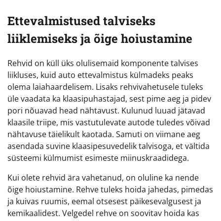
Ettevalmistused talviseks
liiklemiseks ja õige hoiustamine
Rehvid on küll üks olulisemaid komponente talvises
liikluses, kuid auto ettevalmistus külmadeks peaks
olema laiahaardelisem. Lisaks rehvivahetusele tuleks
üle vaadata ka klaasipuhastajad, sest pime aeg ja pidev
pori nõuavad head nähtavust. Kulunud luuad jätavad
klaasile triipe, mis vastutulevate autode tuledes võivad
nähtavuse täielikult kaotada. Samuti on viimane aeg
asendada suvine klaasipesuvedelik talvisoga, et vältida
süsteemi külmumist esimeste miinuskraadidega.
Kui olete rehvid ära vahetanud, on oluline ka nende
õige hoiustamine. Rehve tuleks hoida jahedas, pimedas
ja kuivas ruumis, eemal otsesest päikesevalgusest ja
kemikaalidest. Velgedel rehve on soovitav hoida kas