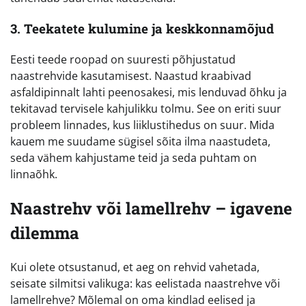
3. Teekatete kulumine ja keskkonnamõjud
Eesti teede roopad on suuresti põhjustatud
naastrehvide kasutamisest. Naastud kraabivad
asfaldipinnalt lahti peenosakesi, mis lenduvad õhku ja
tekitavad tervisele kahjulikku tolmu. See on eriti suur
probleem linnades, kus liiklustihedus on suur. Mida
kauem me suudame sügisel sõita ilma naastudeta,
seda vähem kahjustame teid ja seda puhtam on
linnaõhk.
Naastrehv või lamellrehv – igavene
dilemma
Kui olete otsustanud, et aeg on rehvid vahetada,
seisate silmitsi valikuga: kas eelistada naastrehve või
lamellrehve? Mõlemal on oma kindlad eelised ja