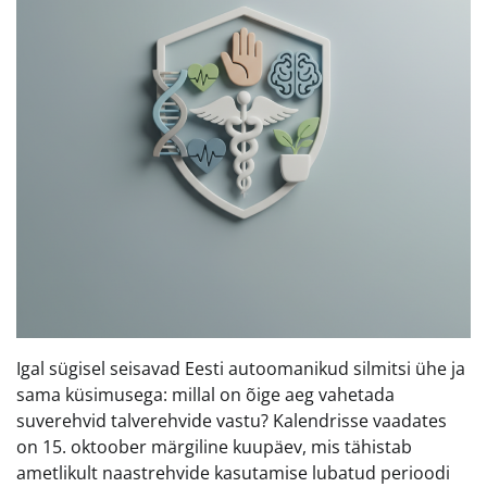
Igal sügisel seisavad Eesti autoomanikud silmitsi ühe ja
sama küsimusega: millal on õige aeg vahetada
suverehvid talverehvide vastu? Kalendrisse vaadates
on 15. oktoober märgiline kuupäev, mis tähistab
ametlikult naastrehvide kasutamise lubatud perioodi