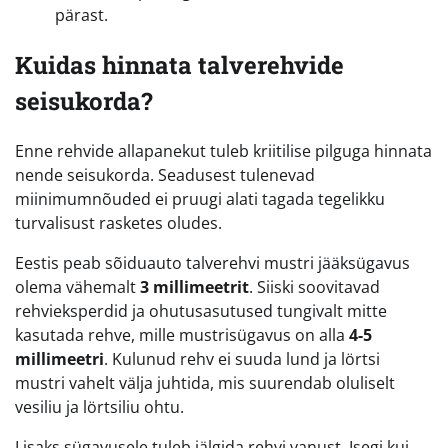
pärast.
Kuidas hinnata talverehvide
seisukorda?
Enne rehvide allapanekut tuleb kriitilise pilguga hinnata
nende seisukorda. Seadusest tulenevad
miinimumnõuded ei pruugi alati tagada tegelikku
turvalisust rasketes oludes.
Eestis peab sõiduauto talverehvi mustri jääksügavus
olema vähemalt
3 millimeetrit
. Siiski soovitavad
rehvieksperdid ja ohutusasutused tungivalt mitte
kasutada rehve, mille mustrisügavus on alla
4-5
millimeetri
. Kulunud rehv ei suuda lund ja lörtsi
mustri vahelt välja juhtida, mis suurendab oluliselt
vesiliu ja lörtsiliu ohtu.
Lisaks sügavusele tuleb jälgida rehvi vanust. Isegi kui