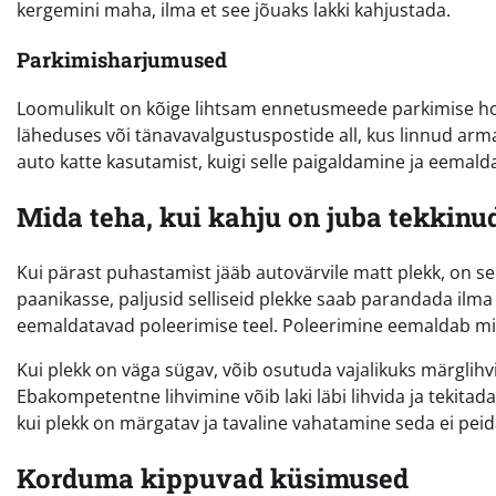
kergemini maha, ilma et see jõuaks lakki kahjustada.
Parkimisharjumused
Loomulikult on kõige lihtsam ennetusmeede parkimise hooli
läheduses või tänavavalgustuspostide all, kus linnud ar
auto katte kasutamist, kuigi selle paigaldamine ja eemald
Mida teha, kui kahju on juba tekkinu
Kui pärast puhastamist jääb autovärvile matt plekk, on see
paanikasse, paljusid selliseid plekke saab parandada ilma
eemaldatavad poleerimise teel. Poleerimine eemaldab mikros
Kui plekk on väga sügav, võib osutuda vajalikuks märglih
Ebakompetentne lihvimine võib laki läbi lihvida ja tekitad
kui plekk on märgatav ja tavaline vahatamine seda ei pei
Korduma kippuvad küsimused