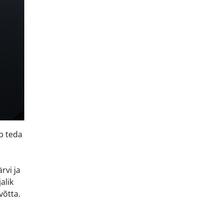
b teda
rvi ja
alik
võtta.