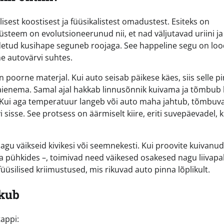
isest koostisest ja füüsikalistest omadustest. Esiteks on
steem on evolutsioneerunud nii, et nad väljutavad uriini ja
odetud kusihape seguneb roojaga. See happeline segu on lo
ne autovärvi suhtes.
poorne materjal. Kui auto seisab päikese käes, siis selle p
laienema. Samal ajal hakkab linnusõnnik kuivama ja tõmbub 
. Kui aga temperatuur langeb või auto maha jahtub, tõmbuv
sisse. See protsess on äärmiselt kiire, eriti suvepäevadel, k
nagu väikseid kivikesi või seemnekesti. Kui proovite kuivanud
ga pühkides –, toimivad need väikesed osakesed nagu liivapa
üüsilised kriimustused, mis rikuvad auto pinna lõplikult.
ikub
tappi: