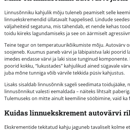
Linnusõnniku kahjulik mõju tuleneb peamiselt selle keemil
linnuekskremendid üllatavalt happelised. Lindude seedesü
väljaheiteid segatuna, mis tähendab, et nende kehas to
toidu kiireks lagundamiseks ja see on äärmiselt agressiiv
Teine tegur on temperatuurikõikumiste mõju. Autovärv on 
soojeneb. Kuumus paneb värvi ja läbipaistva laki poorid 
imedes endasse värvi ja laki sisse tunginud komponente
poorid kokku, “lukustades” kahjulikud ained sügavale värvi 
juba mõne tunniga võib värvile tekkida püsiv kahjustus.
Lisaks sisaldab linnusõnnik sageli seedimata toidujääke, 
linnusõnnikut valesti eemaldada – näiteks lihtsalt paberi
Tulemuseks on mitte ainult keemiline sööbimine, vaid ka f
Kuidas linnuekskrement autovärvi r
Ekskrementide tekitatud kahju jaguneb tavaliselt kolme e