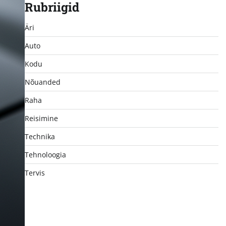
Rubriigid
Äri
Auto
Kodu
Nõuanded
Raha
Reisimine
Technika
Tehnoloogia
Tervis