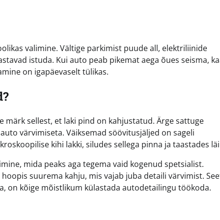
kas valimine. Vältige parkimist puude all, elektriliinide
mastavad istuda. Kui auto peab pikemat aega õues seisma, k
amine on igapäevaselt tülikas.
d?
 märk sellest, et laki pind on kahjustatud. Ärge sattuge
 auto värvimiseta. Väiksemad söövitusjäljed on sageli
koopilise kihi lakki, siludes sellega pinna ja taastades läi
vimine, mida peaks aga tegema vaid kogenud spetsialist.
a hoopis suurema kahju, mis vajab juba detaili värvimist. See
da, on kõige mõistlikum külastada autodetailingu töökoda.