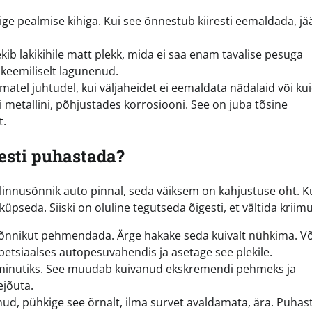
ge pealmise kihiga. Kui see õnnestub kiiresti eemaldada, jä
ib lakikihile matt plekk, mida ei saa enam tavalise pesuga
 keemiliselt lagunenud.
tel juhtudel, kui väljaheidet ei eemaldata nädalaid või kui
i metallini, põhjustades korrosiooni. See on juba tõsine
t.
esti puhastada?
linnusõnnik auto pinnal, seda väiksem on kahjustuse oht. K
üpseda. Siiski on oluline tegutseda õigesti, et vältida kriimu
sõnnikut pehmendada. Ärge hakake seda kuivalt nühkima. V
petsiaalses autopesuvahendis ja asetage see plekile.
 minutiks. See muudab kuivanud ekskremendi pehmeks ja
ejõuta.
ud, pühkige see õrnalt, ilma survet avaldamata, ära. Puhas