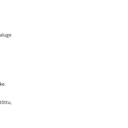
aaluge
ke.
tõttu,