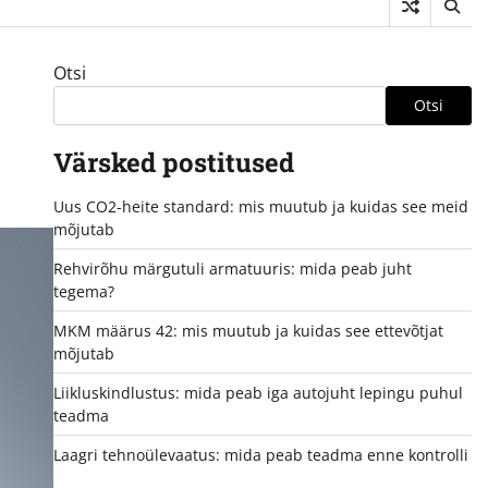
Otsi
Otsi
Värsked postitused
Uus CO2-heite standard: mis muutub ja kuidas see meid
mõjutab
Rehvirõhu märgutuli armatuuris: mida peab juht
tegema?
MKM määrus 42: mis muutub ja kuidas see ettevõtjat
mõjutab
Liikluskindlustus: mida peab iga autojuht lepingu puhul
teadma
Laagri tehnoülevaatus: mida peab teadma enne kontrolli