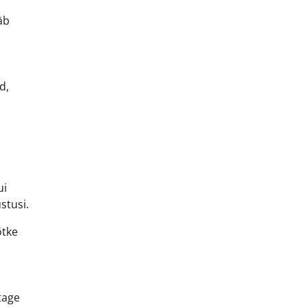
äb
d,
ui
stusi.
õtke
tage