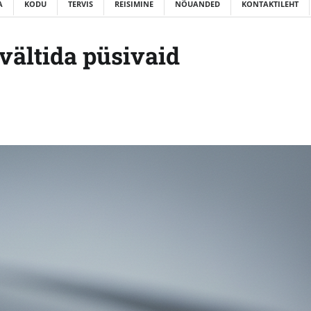
A
KODU
TERVIS
REISIMINE
NÕUANDED
KONTAKTILEHT
vältida püsivaid