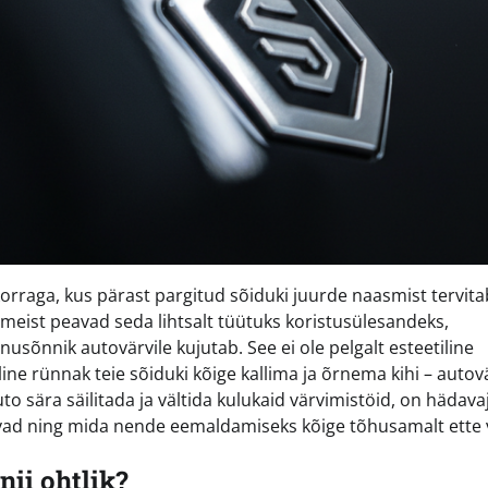
rraga, kus pärast pargitud sõiduki juurde naasmist tervita
 meist peavad seda lihtsalt tüütuks koristusülesandeks,
nusõnnik autovärvile kujutab. See ei ole pelgalt esteetiline
ne rünnak teie sõiduki kõige kallima ja õrnema kihi – autovä
uto sära säilitada ja vältida kulukaid värvimistöid, on hädavaj
avad ning mida nende eemaldamiseks kõige tõhusamalt ette 
nii ohtlik?