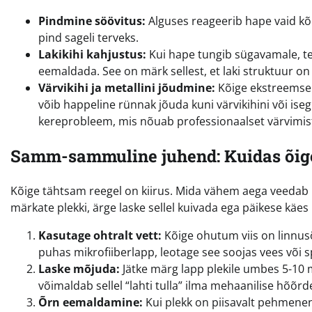
Pindmine söövitus:
Alguses reageerib hape vaid kõi
pind sageli terveks.
Lakikihi kahjustus:
Kui hape tungib sügavamale, tek
eemaldada. See on märk sellest, et laki struktuur on
Värvikihi ja metallini jõudmine:
Kõige ekstreemsema
võib happeline rünnak jõuda kuni värvikihini või iseg
kereprobleem, mis nõuab professionaalset värvimis
Samm-sammuline juhend: Kuidas õig
Kõige tähtsam reegel on kiirus. Mida vähem aega veedab 
märkate plekki, ärge laske sellel kuivada ega päikese käes k
Kasutage ohtralt vett:
Kõige ohutum viis on linnu
puhas mikrofiiberlapp, leotage see soojas vees või s
Laske mõjuda:
Jätke märg lapp plekile umbes 5-10
võimaldab sellel “lahti tulla” ilma mehaanilise hõõrd
Õrn eemaldamine:
Kui plekk on piisavalt pehmenen