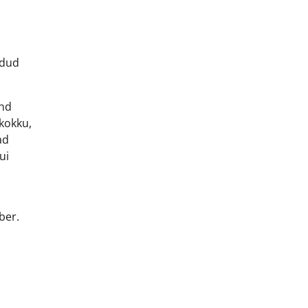
odud
ind
kokku,
ad
ui
ber.