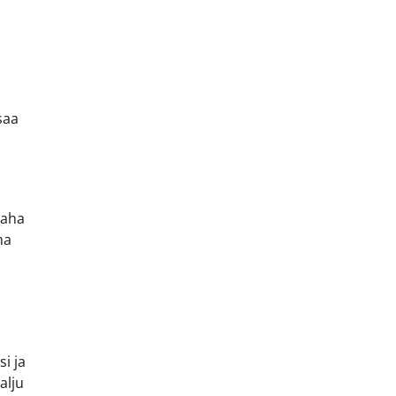
saa
Vaha
ma
i ja
alju