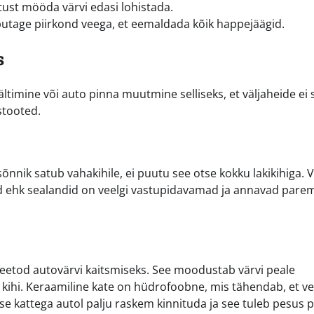
stust mööda värvi edasi lohistada.
utage piirkond veega, et eemaldada kõik happejäägid.
s
ltimine või auto pinna muutmine selliseks, et väljaheide ei 
stooted.
sõnnik satub vahakihile, ei puutu see otse kokku lakikihiga. 
id ehk sealandid on veelgi vastupidavamad ja annavad pare
eetod autovärvi kaitsmiseks. See moodustab värvi peale
 kihi. Keraamiline kate on hüdrofoobne, mis tähendab, et ves
e kattega autol palju raskem kinnituda ja see tuleb pesus p