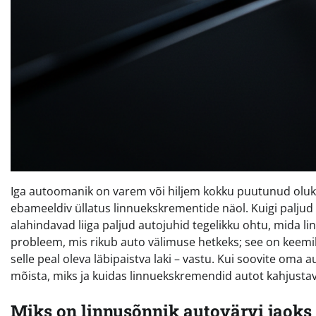
Iga autoomanik on varem või hiljem kokku puutunud oluko
ebameeldiv üllatus linnuekskrementide näol. Kuigi paljud
alahindavad liiga paljud autojuhid tegelikku ohtu, mida lin
probleem, mis rikub auto välimuse hetkeks; see on keemili
selle peal oleva läbipaistva laki – vastu. Kui soovite oma a
mõista, miks ja kuidas linnuekskremendid autot kahjust
Miks on linnusõnnik autovärvi jaoks 