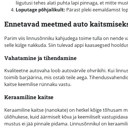
liigutusi tehes alati puhta lapi pinnaga, et mitte mu
Loputage põhjalikult:
Pärast pleki eemaldamist lop
Ennetavad meetmed auto kaitsmisek
Parim viis linnusõnniku kahjudega toime tulla on nende vä
selle külge nakkuda. Siin tulevad appi kaasaegsed hooldu
Vahatamine ja tihendamine
Kvaliteetne autovaha loob autovärvile ohvrikihi. Kui linnu
toimib barjäärina, mis ostab teile aega. Tihendusvahend
kaitse keemilise rünnaku vastu.
Keraamiline kaitse
Keraamiline kaitse (nanokate) on hetkel kõige tõhusam m
üliõhukese, kuid äärmiselt kõva ja keemiliselt vastupidava
mustus ei jää pinnale pidama. Linnusõnnikul on keraamilis