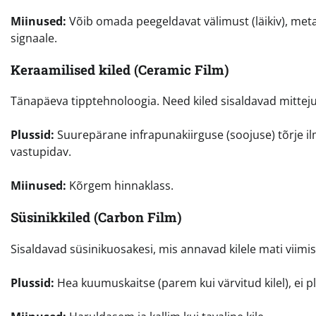
Miinused:
Võib omada peegeldavat välimust (läikiv), metal
signaale.
Keraamilised kiled (Ceramic Film)
Tänapäeva tipptehnoloogia. Need kiled sisaldavad mitteju
Plussid:
Suurepärane infrapunakiirguse (soojuse) tõrje ilm
vastupidav.
Miinused:
Kõrgem hinnaklass.
Süsinikkiled (Carbon Film)
Sisaldavad süsinikuosakesi, mis annavad kilele mati viimis
Plussid:
Hea kuumuskaitse (parem kui värvitud kilel), ei pl