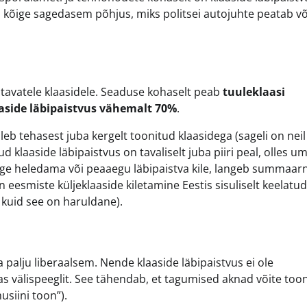
n kõige sagedasem põhjus, miks politsei autojuhte peatab võ
utavatele klaasidele. Seaduse kohaselt peab
tuuleklaasi
aside läbipaistvus vähemalt 70%
.
eb tehasest juba kergelt toonitud klaasidega (sageli on neil
klaaside läbipaistvus on tavaliselt juba piiri peal, olles u
kõige heledama või peaaegu läbipaistva kile, langeb summaar
n eesmiste küljeklaaside kiletamine Eestis sisuliselt keelatud,
 kuid see on haruldane).
 palju liberaalsem. Nende klaaside läbipaistvus ei ole
as välispeeglit. See tähendab, et tagumised aknad võite toon
usiini toon”).