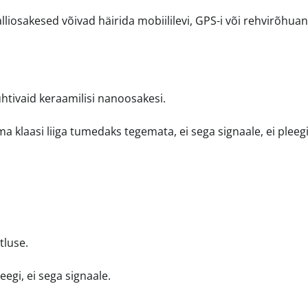
liosakesed võivad häirida mobiililevi, GPS-i või rehvirõhua
htivaid keraamilisi nanoosakesi.
a klaasi liiga tumedaks tegemata, ei sega signaale, ei pleegi
tluse.
eegi, ei sega signaale.