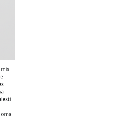
 mis
ne
es
ma
lesti
a oma