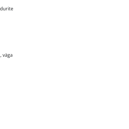
ndurite
, väga