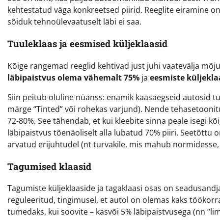
kehtestatud väga konkreetsed piirid. Reeglite eiramine o
sõiduk tehnoülevaatuselt läbi ei saa.
Tuuleklaas ja eesmised küljeklaasid
Kõige rangemad reeglid kehtivad just juhi vaatevälja mõj
läbipaistvus olema vähemalt 75%
ja
eesmiste küljekla
Siin peitub oluline nüanss: enamik kaasaegseid autosid tul
märge “Tinted” või rohekas varjund). Nende tehasetoonitud 
72-80%. See tähendab, et kui kleebite sinna peale isegi 
läbipaistvus tõenäoliselt alla lubatud 70% piiri. Seetõttu o
arvatud erijuhtudel (nt turvakile, mis mahub normidesse,
Tagumised klaasid
Tagumiste küljeklaaside ja tagaklaasi osas on seadusandja
reguleeritud, tingimusel, et autol on olemas kaks töökorr
tumedaks, kui soovite – kasvõi 5% läbipaistvusega (nn “lim