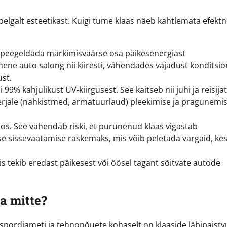
elgalt esteetikast. Kuigi tume klaas näeb kahtlemata efekt
i peegeldada märkimisväärse osa päikesenergiast
mene auto salong nii kiiresti, vähendades vajadust konditsio
st.
9% kahjulikust UV-kiirgusest. See kaitseb nii juhi ja reisija
erjale (nahkistmed, armatuurlaud) pleekimise ja pragunemi
oos. See vähendab riski, et purunenud klaas vigastab
se sissevaatamise raskemaks, mis võib peletada vargaid, ke
 tekib eredast päikesest või öösel tagant sõitvate autode
a mitte?
spordiameti ja tehnonõuete kohaselt on klaaside läbipaistv