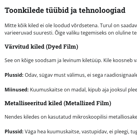
Toonkilede tüübid ja tehnoloogiad
Mitte kõik kiled ei ole loodud võrdsetena. Turul on saada
varieeruvad suuresti. Õige valiku tegemiseks on oluline t
Värvitud kiled (Dyed Film)
See on kõige soodsam ja levinum kiletüüp. Kile koosneb vä
Plussid:
Odav, sügav must välimus, ei sega raadiosignaal
Miinused:
Kuumuskaitse on madal, kipub aja jooksul pleek
Metalliseeritud kiled (Metallized Film)
Nendes kiledes on kasutatud mikroskoopilisi metalliosakes
Plussid:
Väga hea kuumuskaitse, vastupidav, ei pleegi, tu