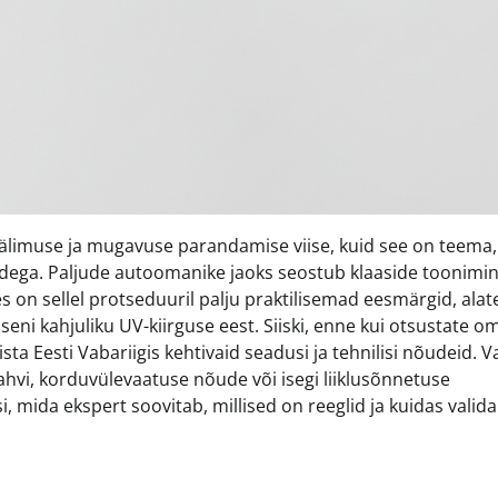
älimuse ja mugavuse parandamise viise, kuid see on teema,
idega. Paljude autoomanike jaoks seostub klaaside toonimi
es on sellel protseduuril palju praktilisemad eesmärgid, alat
eni kahjuliku UV-kiirguse eest. Siiski, enne kui otsustate o
ta Eesti Vabariigis kehtivaid seadusi ja tehnilisi nõudeid. Va
rahvi, korduvülevaatuse nõude või isegi liiklusõnnetuse
i, mida ekspert soovitab, millised on reeglid ja kuidas valid