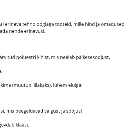
val erineva tehnoloogiaga tooteid, mille hind ja omadused
eada nende erinevusi.
rvitud polüestri kihist, mis neelab päikesesoojust.
e.
ima (muutub lillakaks), lühem eluiga.
i, mis peegeldavad valgust ja soojust.
gevdab klaasi.