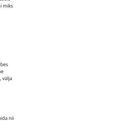
i miks
mbes
ne
 välja
ida nii