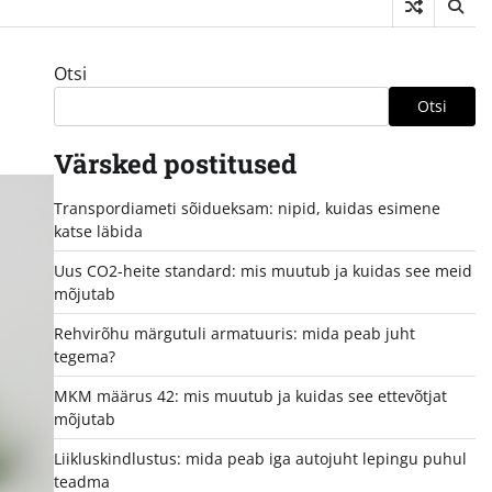
Otsi
Otsi
Värsked postitused
Transpordiameti sõidueksam: nipid, kuidas esimene
katse läbida
Uus CO2-heite standard: mis muutub ja kuidas see meid
mõjutab
Rehvirõhu märgutuli armatuuris: mida peab juht
tegema?
MKM määrus 42: mis muutub ja kuidas see ettevõtjat
mõjutab
Liikluskindlustus: mida peab iga autojuht lepingu puhul
teadma