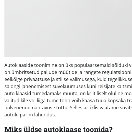
Autoklaaside toonimine on üks populaarsemaid sõiduki v
on ümbritsetud paljude müütide ja rangete regulatsioon
eelkõige privaatsuse ja stiilse välimusega, kuid tegelikkus
salongi jahenemisest suvekuumuses kuni reisijate kaitsmis
auto klaasid tumedamaks muuta, on kriitiliselt oluline mõis
valitud kile või liiga tume toon võib kaasa tuua kopsaka t
halvenenud nähtavuse tõttu. Selles artiklis vaatame süvits
autole parim lahendus.
Miks üldse autoklaase toonida?