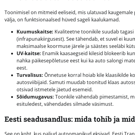
Toonimisel on mitmeid eeliseid, mis ulatuvad kaugemale p
välja, on funktsionaalsed hüved sageli kaalukamad.
Kuumuskaitse:
Kvaliteetne toonikile suudab tagas
(infrapunakiirgusest). See tähendab, et suvel ei kuu
maksimaalse koormuse järele ja säästes seeläbi kütu
UV-kaitse:
Enamik kaasaegseid kilesid blokeerib kuni 9
nahka päikesepõletuse eest kui ka auto salongi mat
eest.
Turvalisus:
Õnnetuse korral hoiab kile klaasikilde k
autosviibijaid. Samuti muudab toonitud klaas autos
otsivad istmetele jäetud esemeid.
Sõidumugavus:
Toonkile vähendab pimestamist, mis
esituledest, vähendades silmade väsimust.
Eesti seadusandlus: mida tohib ja mid
See on koht, kus paljud autoomanikud eksivad. Eesti Tran