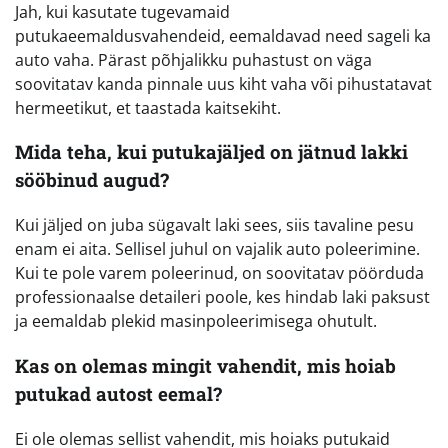
Jah, kui kasutate tugevamaid
putukaeemaldusvahendeid, eemaldavad need sageli ka
auto vaha. Pärast põhjalikku puhastust on väga
soovitatav kanda pinnale uus kiht vaha või pihustatavat
hermeetikut, et taastada kaitsekiht.
Mida teha, kui putukajäljed on jätnud lakki
sööbinud augud?
Kui jäljed on juba sügavalt laki sees, siis tavaline pesu
enam ei aita. Sellisel juhul on vajalik auto poleerimine.
Kui te pole varem poleerinud, on soovitatav pöörduda
professionaalse detaileri poole, kes hindab laki paksust
ja eemaldab plekid masinpoleerimisega ohutult.
Kas on olemas mingit vahendit, mis hoiab
putukad autost eemal?
Ei ole olemas sellist vahendit, mis hoiaks putukaid