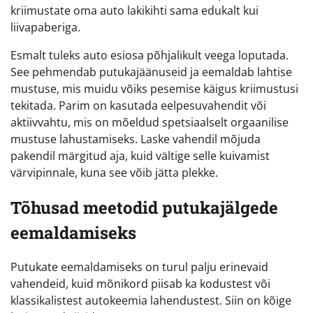
kriimustate oma auto lakikihti sama edukalt kui
liivapaberiga.
Esmalt tuleks auto esiosa põhjalikult veega loputada.
See pehmendab putukajäänuseid ja eemaldab lahtise
mustuse, mis muidu võiks pesemise käigus kriimustusi
tekitada. Parim on kasutada eelpesuvahendit või
aktiivvahtu, mis on mõeldud spetsiaalselt orgaanilise
mustuse lahustamiseks. Laske vahendil mõjuda
pakendil märgitud aja, kuid vältige selle kuivamist
värvipinnale, kuna see võib jätta plekke.
Tõhusad meetodid putukajälgede
eemaldamiseks
Putukate eemaldamiseks on turul palju erinevaid
vahendeid, kuid mõnikord piisab ka kodustest või
klassikalistest autokeemia lahendustest. Siin on kõige