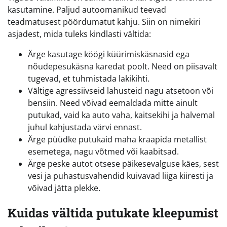
kasutamine. Paljud autoomanikud teevad
teadmatusest pöördumatut kahju. Siin on nimekiri
asjadest, mida tuleks kindlasti vältida:
Ärge kasutage köögi küürimiskäsnasid ega
nõudepesukäsna karedat poolt. Need on piisavalt
tugevad, et tuhmistada lakikihti.
Vältige agressiivseid lahusteid nagu atsetoon või
bensiin. Need võivad eemaldada mitte ainult
putukad, vaid ka auto vaha, kaitsekihi ja halvemal
juhul kahjustada värvi ennast.
Ärge püüdke putukaid maha kraapida metallist
esemetega, nagu võtmed või kaabitsad.
Ärge peske autot otsese päikesevalguse käes, sest
vesi ja puhastusvahendid kuivavad liiga kiiresti ja
võivad jätta plekke.
Kuidas vältida putukate kleepumist