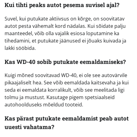
Kui tihti peaks autot pesema suvisel ajal?
Suvel, kui putukate aktiivsus on kõrge, on soovitatav
autot pesta vähemalt kord nädalas. Kui sõidate palju
maanteedel, võib olla vajalik esiosa loputamine ka
tihedamini, et putukate jäänused ei jõuaks kuivada ja
lakki sööbida.
Kas WD-40 sobib putukate eemaldamiseks?
Kuigi mõned soovitavad WD-40, ei ole see autovärvile
pikaajaliselt hea. See võib eemaldada kaitsevaha ja kui
seda ei eemaldata korralikult, võib see meelitada ligi
tolmu ja mustust. Kasutage pigem spetsiaalseid
autohoolduseks mõeldud tooteid.
Kas pärast putukate eemaldamist peab autot
uuesti vahatama?