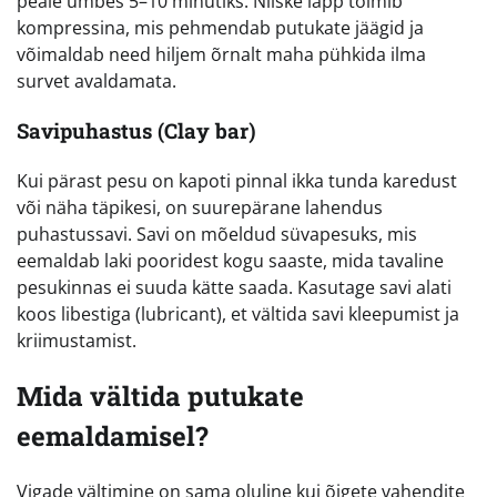
peale umbes 5–10 minutiks. Niiske lapp toimib
kompressina, mis pehmendab putukate jäägid ja
võimaldab need hiljem õrnalt maha pühkida ilma
survet avaldamata.
Savipuhastus (Clay bar)
Kui pärast pesu on kapoti pinnal ikka tunda karedust
või näha täpikesi, on suurepärane lahendus
puhastussavi. Savi on mõeldud süvapesuks, mis
eemaldab laki pooridest kogu saaste, mida tavaline
pesukinnas ei suuda kätte saada. Kasutage savi alati
koos libestiga (lubricant), et vältida savi kleepumist ja
kriimustamist.
Mida vältida putukate
eemaldamisel?
Vigade vältimine on sama oluline kui õigete vahendite