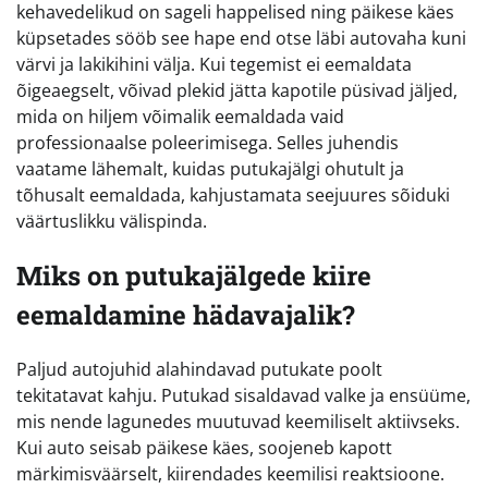
kehavedelikud on sageli happelised ning päikese käes
küpsetades sööb see hape end otse läbi autovaha kuni
värvi ja lakikihini välja. Kui tegemist ei eemaldata
õigeaegselt, võivad plekid jätta kapotile püsivad jäljed,
mida on hiljem võimalik eemaldada vaid
professionaalse poleerimisega. Selles juhendis
vaatame lähemalt, kuidas putukajälgi ohutult ja
tõhusalt eemaldada, kahjustamata seejuures sõiduki
väärtuslikku välispinda.
Miks on putukajälgede kiire
eemaldamine hädavajalik?
Paljud autojuhid alahindavad putukate poolt
tekitatavat kahju. Putukad sisaldavad valke ja ensüüme,
mis nende lagunedes muutuvad keemiliselt aktiivseks.
Kui auto seisab päikese käes, soojeneb kapott
märkimisväärselt, kiirendades keemilisi reaktsioone.