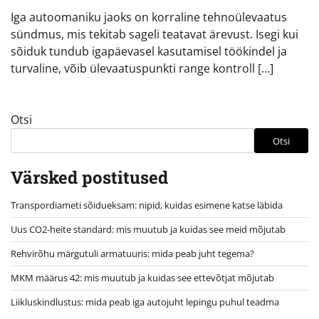
Iga autoomaniku jaoks on korraline tehnoülevaatus
sündmus, mis tekitab sageli teatavat ärevust. Isegi kui
sõiduk tundub igapäevasel kasutamisel töökindel ja
turvaline, võib ülevaatuspunkti range kontroll […]
Otsi
Otsi
Värsked postitused
Transpordiameti sõidueksam: nipid, kuidas esimene katse läbida
Uus CO2-heite standard: mis muutub ja kuidas see meid mõjutab
Rehvirõhu märgutuli armatuuris: mida peab juht tegema?
MKM määrus 42: mis muutub ja kuidas see ettevõtjat mõjutab
Liikluskindlustus: mida peab iga autojuht lepingu puhul teadma