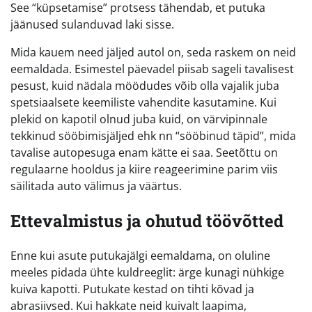
See “küpsetamise” protsess tähendab, et putuka
jäänused sulanduvad laki sisse.
Mida kauem need jäljed autol on, seda raskem on neid
eemaldada. Esimestel päevadel piisab sageli tavalisest
pesust, kuid nädala möödudes võib olla vajalik juba
spetsiaalsete keemiliste vahendite kasutamine. Kui
plekid on kapotil olnud juba kuid, on värvipinnale
tekkinud sööbimisjäljed ehk nn “sööbinud täpid”, mida
tavalise autopesuga enam kätte ei saa. Seetõttu on
regulaarne hooldus ja kiire reageerimine parim viis
säilitada auto välimus ja väärtus.
Ettevalmistus ja ohutud töövõtted
Enne kui asute putukajälgi eemaldama, on oluline
meeles pidada ühte kuldreeglit: ärge kunagi nühkige
kuiva kapotti. Putukate kestad on tihti kõvad ja
abrasiivsed. Kui hakkate neid kuivalt laapima,