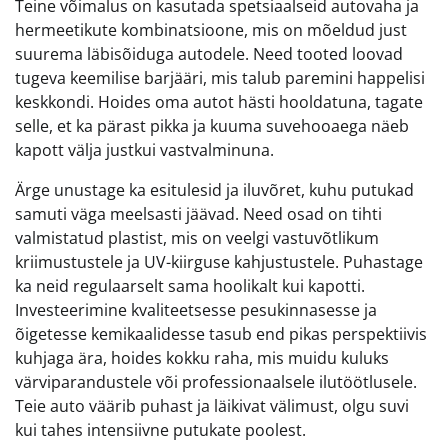
Teine võimalus on kasutada spetsiaalseid autovaha ja
hermeetikute kombinatsioone, mis on mõeldud just
suurema läbisõiduga autodele. Need tooted loovad
tugeva keemilise barjääri, mis talub paremini happelisi
keskkondi. Hoides oma autot hästi hooldatuna, tagate
selle, et ka pärast pikka ja kuuma suvehooaega näeb
kapott välja justkui vastvalminuna.
Ärge unustage ka esitulesid ja iluvõret, kuhu putukad
samuti väga meelsasti jäävad. Need osad on tihti
valmistatud plastist, mis on veelgi vastuvõtlikum
kriimustustele ja UV-kiirguse kahjustustele. Puhastage
ka neid regulaarselt sama hoolikalt kui kapotti.
Investeerimine kvaliteetsesse pesukinnasesse ja
õigetesse kemikaalidesse tasub end pikas perspektiivis
kuhjaga ära, hoides kokku raha, mis muidu kuluks
värviparandustele või professionaalsele ilutöötlusele.
Teie auto väärib puhast ja läikivat välimust, olgu suvi
kui tahes intensiivne putukate poolest.