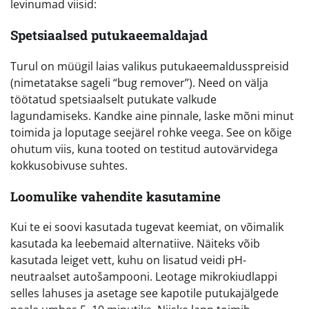
levinumad viisid:
Spetsiaalsed putukaeemaldajad
Turul on müügil laias valikus putukaeemaldusspreisid
(nimetatakse sageli “bug remover”). Need on välja
töötatud spetsiaalselt putukate valkude
lagundamiseks. Kandke aine pinnale, laske mõni minut
toimida ja loputage seejärel rohke veega. See on kõige
ohutum viis, kuna tooted on testitud autovärvidega
kokkusobivuse suhtes.
Loomulike vahendite kasutamine
Kui te ei soovi kasutada tugevat keemiat, on võimalik
kasutada ka leebemaid alternatiive. Näiteks võib
kasutada leiget vett, kuhu on lisatud veidi pH-
neutraalset autošampooni. Leotage mikrokiudlappi
selles lahuses ja asetage see kapotile putukajälgede