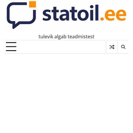
Skip
to
content
tulevik algab teadmistest