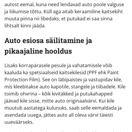
autost eemal, kuna need lendavad auto poole valguse
ja liikumise tõttu. Küll aga aitab keraamiline kaitsekiht
muuta pinna nii libedaks, et putukad ei saa sinna
lihtsalt kinni jääda.
Auto esiosa säilitamine ja
pikaajaline hooldus
Lisaks korrapärasele pesule ja vahatamisele võib
kaaluda ka spetsiaalseid kaitsekilesid (PPF ehk Paint
Protection Film). See on läbipaistev ja vastupidav kile,
mis kleebitakse auto kapotile, stangele ja tiibadele. Kile
toimib ohvrina – kõik kivitäkked ja putukahapped
jäävad kile sisse, mitte auto originaalvärvi. Kui kile
muutub aastatega kulunuks, saab selle eemaldada ja
asendada uuega, jättes auto all oleva värvi täiesti
uueväärseks.