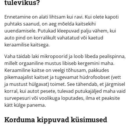
tulevikus?
Ennetamine on alati lihtsam kui ravi. Kui olete kapoti
puhtaks saanud, on aeg mõelda kaitsekihi
uuendamisele. Putukad kleepuvad palju vähem, kui
auto pind on korralikult vahatatud või kaetud
keraamilise kaitsega.
Vaha täidab laki mikropoorid ja loob libeda pealispinna,
millelt orgaaniline mustus libiseb kergemini maha.
Keraamiline kaitse on veelgi tõhusam, pakkudes
pikemaajalist kaitset ja tugevamat hüdrofoobset (vett
ja mustust hülgavat) toimet. See tähendab, et järgmisel
korral, kui autot pesete, tulevad putukajäljed maha vaid
survepesuri või voolikuga loputades, ilma et peaksite
kätt külge panema.
Korduma kippuvad küsimused