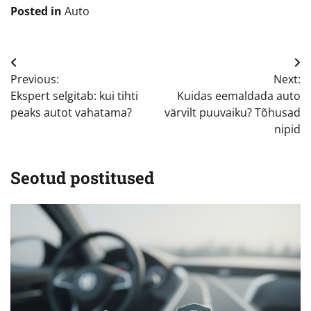
Posted in
Auto
Navigeerimine
Previous:
Next:
Ekspert selgitab: kui tihti
Kuidas eemaldada auto
peaks autot vahatama?
värvilt puuvaiku? Tõhusad
nipid
Seotud postitused