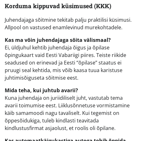
Korduma kippuvad küsimused (KKK)
Juhendajaga sõitmine tekitab palju praktilisi küsimusi.
Allpool on vastused enamlevinud murekohtadele.
Kas ma võin juhendajaga sõita välismaal?
Ei, üldjuhul kehtib juhendaja õigus ja õpilase
õpingukaart vaid Eesti Vabariigi piires. Teiste riikide
seadused on erinevad ja Eesti “õpilase” staatus ei
pruugi seal kehtida, mis võib kaasa tuua karistuse
juhtimisõiguseta sõitmise eest.
Mida teha, kui juhtub avarii?
Kuna juhendaja on juriidiliselt juht, vastutab tema
avarii toimumise eest. Liiklusõnnetuse vormistamine
käib samamoodi nagu tavaliselt. Kui tegemist on
õppesõidukiga, tuleb kindlasti teavitada
kindlustusfirmat asjaolust, et roolis oli õpilane.
Kas automaatkäigukastiga autoga tohib õppida,