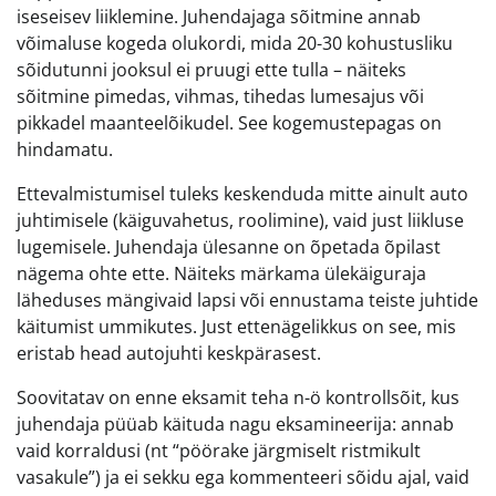
iseseisev liiklemine. Juhendajaga sõitmine annab
võimaluse kogeda olukordi, mida 20-30 kohustusliku
sõidutunni jooksul ei pruugi ette tulla – näiteks
sõitmine pimedas, vihmas, tihedas lumesajus või
pikkadel maanteelõikudel. See kogemustepagas on
hindamatu.
Ettevalmistumisel tuleks keskenduda mitte ainult auto
juhtimisele (käiguvahetus, roolimine), vaid just liikluse
lugemisele. Juhendaja ülesanne on õpetada õpilast
nägema ohte ette. Näiteks märkama ülekäiguraja
läheduses mängivaid lapsi või ennustama teiste juhtide
käitumist ummikutes. Just ettenägelikkus on see, mis
eristab head autojuhti keskpärasest.
Soovitatav on enne eksamit teha n-ö kontrollsõit, kus
juhendaja püüab käituda nagu eksamineerija: annab
vaid korraldusi (nt “pöörake järgmiselt ristmikult
vasakule”) ja ei sekku ega kommenteeri sõidu ajal, vaid