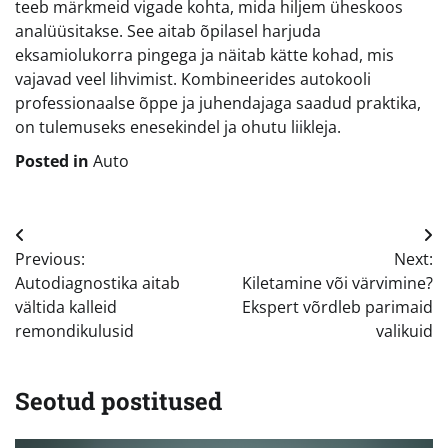
teeb märkmeid vigade kohta, mida hiljem üheskoos
analüüsitakse. See aitab õpilasel harjuda
eksamiolukorra pingega ja näitab kätte kohad, mis
vajavad veel lihvimist. Kombineerides autokooli
professionaalse õppe ja juhendajaga saadud praktika,
on tulemuseks enesekindel ja ohutu liikleja.
Posted in
Auto
Navigeerimine
Previous:
Next:
Autodiagnostika aitab
Kiletamine või värvimine?
vältida kalleid
Ekspert võrdleb parimaid
remondikulusid
valikuid
Seotud postitused