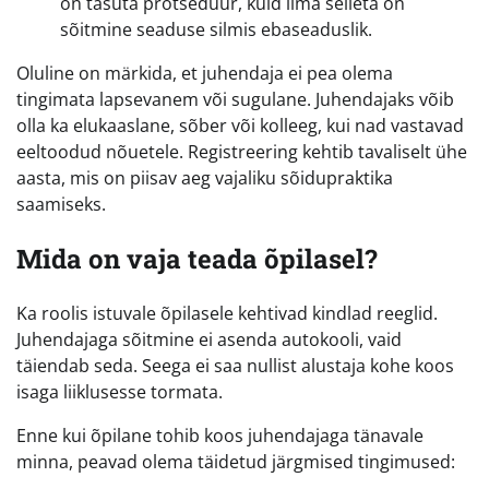
on tasuta protseduur, kuid ilma selleta on
sõitmine seaduse silmis ebaseaduslik.
Oluline on märkida, et juhendaja ei pea olema
tingimata lapsevanem või sugulane. Juhendajaks võib
olla ka elukaaslane, sõber või kolleeg, kui nad vastavad
eeltoodud nõuetele. Registreering kehtib tavaliselt ühe
aasta, mis on piisav aeg vajaliku sõidupraktika
saamiseks.
Mida on vaja teada õpilasel?
Ka roolis istuvale õpilasele kehtivad kindlad reeglid.
Juhendajaga sõitmine ei asenda autokooli, vaid
täiendab seda. Seega ei saa nullist alustaja kohe koos
isaga liiklusesse tormata.
Enne kui õpilane tohib koos juhendajaga tänavale
minna, peavad olema täidetud järgmised tingimused: