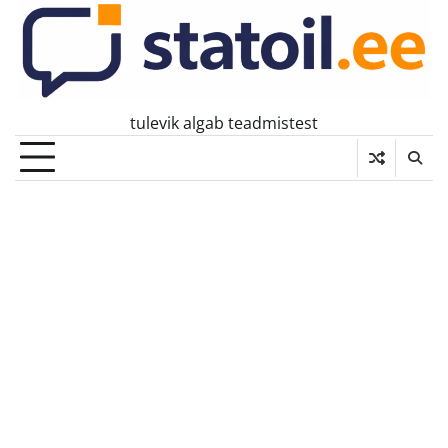
Skip
to
content
tulevik algab teadmistest