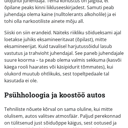
üldjuhul juhendaja. Tema kohustus on jälgida, et
õpilane peaks kinni liikluseeskirjadest. Samuti peab
juhendaja olema kaine (nulltolerants alkoholile) ja ei
tohi olla narkootiliste ainete mõju all.
Siiski on siin erandeid. Näiteks riikliku sõidueksami ajal
loetakse juhiks eksamineeritavat (õpilast), mitte
eksamineerijat. Kuid tavalisel harjutussõidul lasub
vastutus ja trahvioht juhendajal. See paneb juhendajale
suure koorma – ta peab olema valmis sekkuma (kasvõi
käega rooli haarates või käsipidurit tõmmates), kui
olukord muutub ohtlikuks, sest topeltpedaale tal
kasutada ei ole.
Psühholoogia ja koostöö autos
Tehniliste nõuete kõrval on sama oluline, kui mitte
olulisem, autos valitsev atmosfäär. Paljud perekonnad
on tülitsenud just sõiduõppe käigus, sest ootused ja