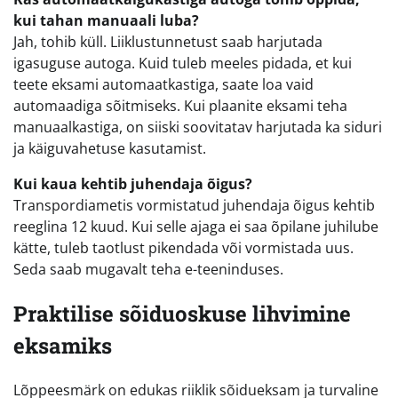
kui tahan manuaali luba?
Jah, tohib küll. Liiklustunnetust saab harjutada
igasuguse autoga. Kuid tuleb meeles pidada, et kui
teete eksami automaatkastiga, saate loa vaid
automaadiga sõitmiseks. Kui plaanite eksami teha
manuaalkastiga, on siiski soovitatav harjutada ka siduri
ja käiguvahetuse kasutamist.
Kui kaua kehtib juhendaja õigus?
Transpordiametis vormistatud juhendaja õigus kehtib
reeglina 12 kuud. Kui selle ajaga ei saa õpilane juhilube
kätte, tuleb taotlust pikendada või vormistada uus.
Seda saab mugavalt teha e-teeninduses.
Praktilise sõiduoskuse lihvimine
eksamiks
Lõppeesmärk on edukas riiklik sõidueksam ja turvaline