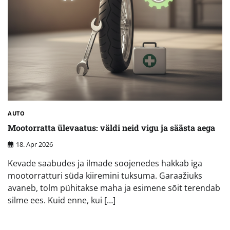
AUTO
Mootorratta ülevaatus: väldi neid vigu ja säästa aega
18. Apr 2026
Kevade saabudes ja ilmade soojenedes hakkab iga
mootorratturi süda kiiremini tuksuma. Garaažiuks
avaneb, tolm pühitakse maha ja esimene sõit terendab
silme ees. Kuid enne, kui […]