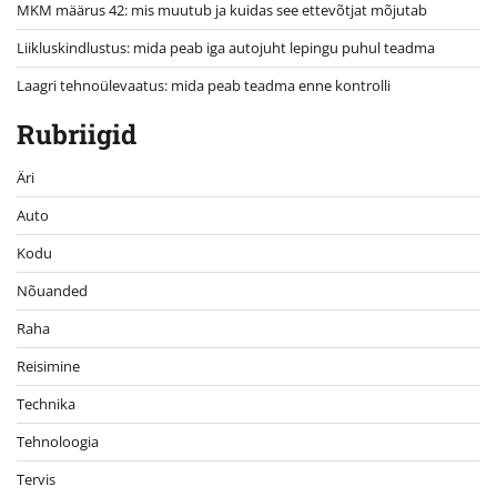
MKM määrus 42: mis muutub ja kuidas see ettevõtjat mõjutab
Liikluskindlustus: mida peab iga autojuht lepingu puhul teadma
Laagri tehnoülevaatus: mida peab teadma enne kontrolli
Rubriigid
Äri
Auto
Kodu
Nõuanded
Raha
Reisimine
Technika
Tehnoloogia
Tervis