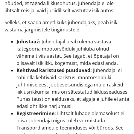
nõuded, et tagada liiklusohutus. Juhendaja ei ole
lihtsalt reisija, vaid juriidiliselt vastutav isik autos.
Selleks, et saada ametlikuks juhendajaks, peab isik
vastama järgmistele tingimustele:
Juhistaaž:
Juhendajal peab olema vastava
kategooria mootorsõiduki juhiluba olnud
vähemalt viis aastat. See tagab, et õpetajal on
piisavalt isiklikku kogemust, mida edasi anda.
Kehtivad karistused puuduvad:
Juhendajal ei
tohi olla kehtivaid karistusi mootorsõiduki
juhtimise eest joobeseisundis ega muid raskeid
liiklusrikkumisi, mis on sätestatud liiklusseaduses.
Puhas taust on eelduseks, et algajale juhile ei anta
edasi ohtlikke harjumusi.
Registreerimine:
Lihtsalt lubade olemasolust ei
piisa. Juhendaja õigus tuleb vormistada
Transpordiameti e-teeninduses või büroos. See