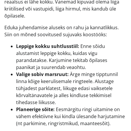
reaalsus ei lähe kokku. Vanemad kipuvad olema liiga
kriitilised või vastupidi, liiga hirmul, mis kandub üle
õpilasele.
Eduka juhendamise aluseks on rahu ja kannatlikkus.
Siin on mõned soovitused sujuvaks koostööks:
Leppige kokku suhtlusstiil:
Enne sõidu
alustamist leppige kokku, kuidas vigu
parandatakse. Karjumine tekitab õpilases
paanikat ja suurendab veaohtu.
Valige sobiv marsruut:
Ärge minge tipptunnil
linna kõige keerulisemale ringteele. Alustage
tühjadest parklatest, liikuge edasi vaiksetele
kõrvaltänavatele ja alles kindluse tekkimisel
tihedasse liikusse.
Planeerige sõite:
Eesmärgitu ringi uitamine on
vähem efektiivne kui kindla ülesande harjutamine
(nt parkimine, ringristmikud, maanteesõit).