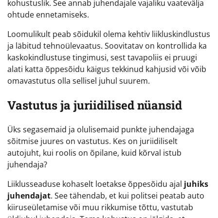
kohustuslik. See annab juhendajale vajaliku vaatevälja
ohtude ennetamiseks.
Loomulikult peab sõidukil olema kehtiv liikluskindlustus
ja läbitud tehnoülevaatus. Soovitatav on kontrollida ka
kaskokindlustuse tingimusi, sest tavapoliis ei pruugi
alati katta õppesõidu käigus tekkinud kahjusid või võib
omavastutus olla sellisel juhul suurem.
Vastutus ja juriidilised nüansid
Üks segasemaid ja olulisemaid punkte juhendajaga
sõitmise juures on vastutus. Kes on juriidiliselt
autojuht, kui roolis on õpilane, kuid kõrval istub
juhendaja?
Liiklusseaduse kohaselt loetakse õppesõidu ajal
juhiks
juhendajat
. See tähendab, et kui politsei peatab auto
kiiruseületamise või muu rikkumise tõttu, vastutab