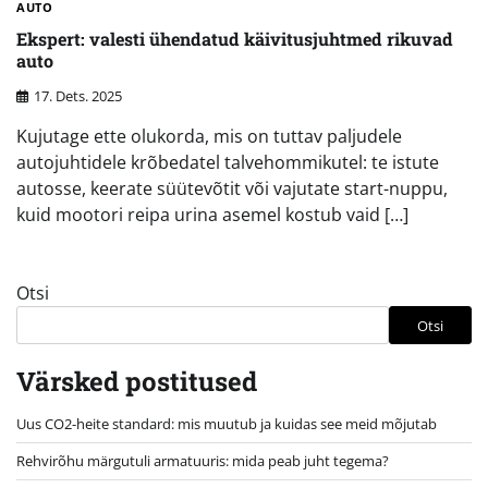
AUTO
Ekspert: valesti ühendatud käivitusjuhtmed rikuvad
auto
17. Dets. 2025
Kujutage ette olukorda, mis on tuttav paljudele
autojuhtidele krõbedatel talvehommikutel: te istute
autosse, keerate süütevõtit või vajutate start-nuppu,
kuid mootori reipa urina asemel kostub vaid […]
Otsi
Otsi
Värsked postitused
Uus CO2-heite standard: mis muutub ja kuidas see meid mõjutab
Rehvirõhu märgutuli armatuuris: mida peab juht tegema?