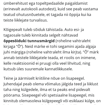
ümberehitust ega topeltpedaalide paigaldamist
(erinevalt autokooli autodest), kuid see peab vastama
teatud ohutusnõuetele, et tagada nii õppija kui ka
teiste liiklejate turvalisus.
Kõigepealt tuleb sõiduk tähistada. Auto esi- ja
tagaosale tuleb kinnitada selgelt nähtavad
õppesõiduki tunnusmärgid
(roheline vahtraleht
kirjaga “Õ”). Neid märke ei tohi segamini ajada algaja
juhi märgiga (roheline vahtraleht ilma kirjta). “Õ” märk
annab teistele liiklejatele teada, et roolis on inimene,
kelle reaktsioonid ei pruugi olla veel lihvitud, ning
kutsub üles suuremale kannatlikkusele.
Teine ja äärmiselt kriitiline nõue on lisapeegel.
Juhendajal peab olema võimalus jälgida teed ja liiklust
taha ning külgedele, ilma et ta peaks end pidevalt
pöörama. Sisepeegel või spetsiaalne lisapeegel, mis
kinnitub olemasoleva külgepeegli või esiklaasi külge, on