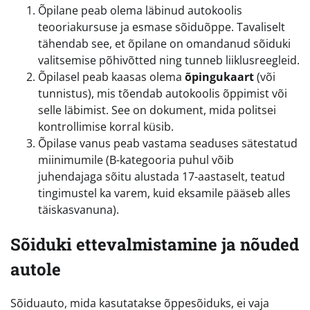
Õpilane peab olema läbinud autokoolis
teooriakursuse ja esmase sõiduõppe. Tavaliselt
tähendab see, et õpilane on omandanud sõiduki
valitsemise põhivõtted ning tunneb liiklusreegleid.
Õpilasel peab kaasas olema
õpingukaart
(või
tunnistus), mis tõendab autokoolis õppimist või
selle läbimist. See on dokument, mida politsei
kontrollimise korral küsib.
Õpilase vanus peab vastama seaduses sätestatud
miinimumile (B-kategooria puhul võib
juhendajaga sõitu alustada 17-aastaselt, teatud
tingimustel ka varem, kuid eksamile pääseb alles
täiskasvanuna).
Sõiduki ettevalmistamine ja nõuded
autole
Sõiduauto, mida kasutatakse õppesõiduks, ei vaja