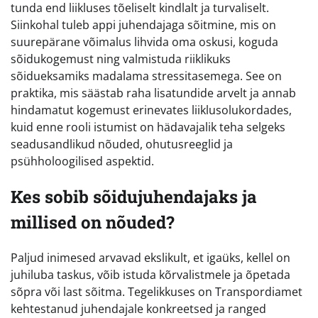
tunda end liikluses tõeliselt kindlalt ja turvaliselt.
Siinkohal tuleb appi juhendajaga sõitmine, mis on
suurepärane võimalus lihvida oma oskusi, koguda
sõidukogemust ning valmistuda riiklikuks
sõidueksamiks madalama stressitasemega. See on
praktika, mis säästab raha lisatundide arvelt ja annab
hindamatut kogemust erinevates liiklusolukordades,
kuid enne rooli istumist on hädavajalik teha selgeks
seadusandlikud nõuded, ohutusreeglid ja
psühholoogilised aspektid.
Kes sobib sõidujuhendajaks ja
millised on nõuded?
Paljud inimesed arvavad ekslikult, et igaüks, kellel on
juhiluba taskus, võib istuda kõrvalistmele ja õpetada
sõpra või last sõitma. Tegelikkuses on Transpordiamet
kehtestanud juhendajale konkreetsed ja ranged