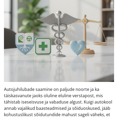
Autojuhilubade saamine on paljude noorte ja ka
täiskasvanute jaoks oluline eluline verstapost, mis
tähistab iseseisvuse ja vabaduse algust. Kuigi autokool
annab vajalikud baasteadmised ja sõiduoskused, jääb
kohustuslikust sõidutundide mahust sageli väheks, et