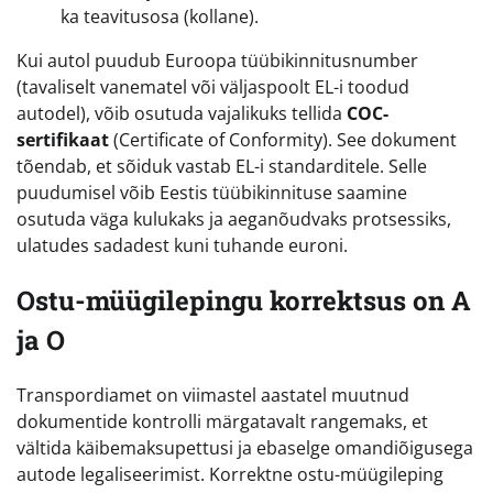
ka teavitusosa (kollane).
Kui autol puudub Euroopa tüübikinnitusnumber
(tavaliselt vanematel või väljaspoolt EL-i toodud
autodel), võib osutuda vajalikuks tellida
COC-
sertifikaat
(Certificate of Conformity). See dokument
tõendab, et sõiduk vastab EL-i standarditele. Selle
puudumisel võib Eestis tüübikinnituse saamine
osutuda väga kulukaks ja aeganõudvaks protsessiks,
ulatudes sadadest kuni tuhande euroni.
Ostu-müügilepingu korrektsus on A
ja O
Transpordiamet on viimastel aastatel muutnud
dokumentide kontrolli märgatavalt rangemaks, et
vältida käibemaksupettusi ja ebaselge omandiõigusega
autode legaliseerimist. Korrektne ostu-müügileping