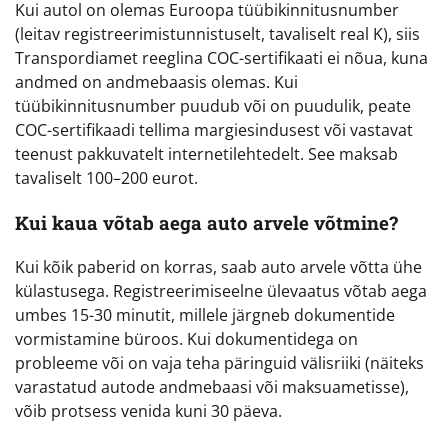
Kui autol on olemas Euroopa tüübikinnitusnumber
(leitav registreerimistunnistuselt, tavaliselt real K), siis
Transpordiamet reeglina COC-sertifikaati ei nõua, kuna
andmed on andmebaasis olemas. Kui
tüübikinnitusnumber puudub või on puudulik, peate
COC-sertifikaadi tellima margiesindusest või vastavat
teenust pakkuvatelt internetilehtedelt. See maksab
tavaliselt 100–200 eurot.
Kui kaua võtab aega auto arvele võtmine?
Kui kõik paberid on korras, saab auto arvele võtta ühe
külastusega. Registreerimiseelne ülevaatus võtab aega
umbes 15-30 minutit, millele järgneb dokumentide
vormistamine büroos. Kui dokumentidega on
probleeme või on vaja teha päringuid välisriiki (näiteks
varastatud autode andmebaasi või maksuametisse),
võib protsess venida kuni 30 päeva.