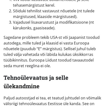
tehasemärgistust kerel.
Sõiduki tehnilist vastavust nõuetele (nt tulede
märgistused, klaaside märgistused).
Vajadusel lisavarustust ja modifikatsioone (nt
kärukonks, gaasiseade).
Sagedane probleem tekib USA-st või Jaapanist toodud
autodega, mille tuled ja klaasid ei vasta Euroopa
nõuetele (puudub “E” märgistus). Sellisel juhul tuleb
tuled välja vahetada või läbida kulukas üksikkorras
tüübikinnitus. Euroopa Liidust toodud tavaautodel
seda muret reeglina ei ole.
Tehnoülevaatus ja selle
ülekandmine
Paljud autoostjad ei tea, et teatud juhtudel on võimalik
välisriigi tehnoülevaatus Eestisse üle kanda. See on