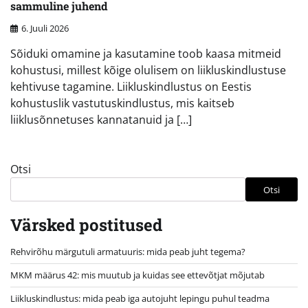
sammuline juhend
6. Juuli 2026
Sõiduki omamine ja kasutamine toob kaasa mitmeid
kohustusi, millest kõige olulisem on liikluskindlustuse
kehtivuse tagamine. Liikluskindlustus on Eestis
kohustuslik vastutuskindlustus, mis kaitseb
liiklusõnnetuses kannatanuid ja […]
Otsi
Otsi
Värsked postitused
Rehvirõhu märgutuli armatuuris: mida peab juht tegema?
MKM määrus 42: mis muutub ja kuidas see ettevõtjat mõjutab
Liikluskindlustus: mida peab iga autojuht lepingu puhul teadma