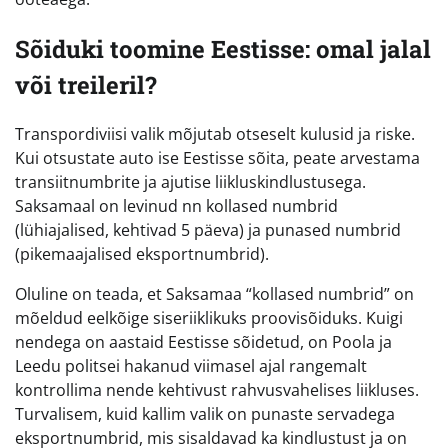
Sõiduki toomine Eestisse: omal jalal
või treileril?
Transpordiviisi valik mõjutab otseselt kulusid ja riske.
Kui otsustate auto ise Eestisse sõita, peate arvestama
transiitnumbrite ja ajutise liikluskindlustusega.
Saksamaal on levinud nn kollased numbrid
(lühiajalised, kehtivad 5 päeva) ja punased numbrid
(pikemaajalised eksportnumbrid).
Oluline on teada, et Saksamaa “kollased numbrid” on
mõeldud eelkõige siseriiklikuks proovisõiduks. Kuigi
nendega on aastaid Eestisse sõidetud, on Poola ja
Leedu politsei hakanud viimasel ajal rangemalt
kontrollima nende kehtivust rahvusvahelises liikluses.
Turvalisem, kuid kallim valik on punaste servadega
eksportnumbrid, mis sisaldavad ka kindlustust ja on