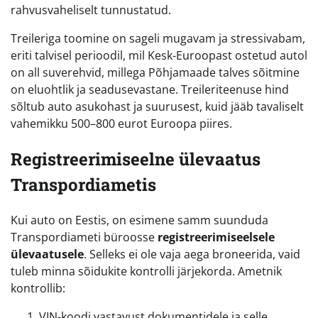
rahvusvaheliselt tunnustatud.
Treileriga toomine on sageli mugavam ja stressivabam,
eriti talvisel perioodil, mil Kesk-Euroopast ostetud autol
on all suverehvid, millega Põhjamaade talves sõitmine
on eluohtlik ja seadusevastane. Treileriteenuse hind
sõltub auto asukohast ja suurusest, kuid jääb tavaliselt
vahemikku 500–800 eurot Euroopa piires.
Registreerimiseelne ülevaatus
Transpordiametis
Kui auto on Eestis, on esimene samm suunduda
Transpordiameti büroosse
registreerimiseelsele
ülevaatusele
. Selleks ei ole vaja aega broneerida, vaid
tuleb minna sõidukite kontrolli järjekorda. Ametnik
kontrollib:
VIN-koodi vastavust dokumentidele ja selle