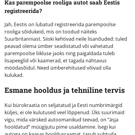
Kas parempoolse rooliga autot saab Eestis
registreerida?
Jah, Eestis on lubatud registreerida parempoolse
rooliga sõidukeid, mis on toodud näiteks
Suurbritanniast. Siiski kehtivad neile lisanõuded: tuled
peavad olema ümber seadistatud või vahetatud
parempoolse liikluse jaoks ning paigaldada tuleb
lisapeeglid või kaamerad, et tagada nähtavus
möödasõidul. Need ümberehitused võivad olla
kulukad.
Esmane hooldus ja tehniline tervis
Kui bürokraatia on seljatatud ja Eesti numbrimärgid
küljes, ei ole kulutused veel lõppenud. Üks suurimaid
vigu, mida värsked autoomanikud teevad, on “äsja
hooldatud” müügijutu pime usaldamine. Isegi kui
autoga on kaasas hooldusraamat, tasub suhtuda