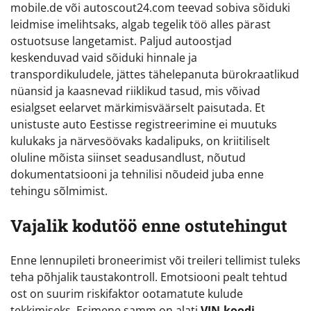
mobile.de või autoscout24.com teevad sobiva sõiduki
leidmise imelihtsaks, algab tegelik töö alles pärast
ostuotsuse langetamist. Paljud autoostjad
keskenduvad vaid sõiduki hinnale ja
transpordikuludele, jättes tähelepanuta bürokraatlikud
nüansid ja kaasnevad riiklikud tasud, mis võivad
esialgset eelarvet märkimisväärselt paisutada. Et
unistuste auto Eestisse registreerimine ei muutuks
kulukaks ja närvesöövaks kadalipuks, on kriitiliselt
oluline mõista siinset seadusandlust, nõutud
dokumentatsiooni ja tehnilisi nõudeid juba enne
tehingu sõlmimist.
Vajalik kodutöö enne ostutehingut
Enne lennupileti broneerimist või treileri tellimist tuleks
teha põhjalik taustakontroll. Emotsiooni pealt tehtud
ost on suurim riskifaktor ootamatute kulude
tekkimiseks. Esimene samm on alati
VIN-koodi