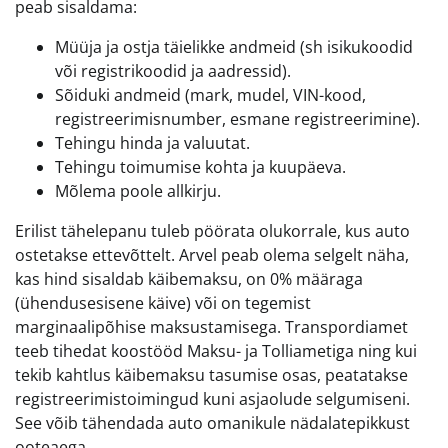
peab sisaldama:
Müüja ja ostja täielikke andmeid (sh isikukoodid
või registrikoodid ja aadressid).
Sõiduki andmeid (mark, mudel, VIN-kood,
registreerimisnumber, esmane registreerimine).
Tehingu hinda ja valuutat.
Tehingu toimumise kohta ja kuupäeva.
Mõlema poole allkirju.
Erilist tähelepanu tuleb pöörata olukorrale, kus auto
ostetakse ettevõttelt. Arvel peab olema selgelt näha,
kas hind sisaldab käibemaksu, on 0% määraga
(ühendusesisene käive) või on tegemist
marginaalipõhise maksustamisega. Transpordiamet
teeb tihedat koostööd Maksu- ja Tolliametiga ning kui
tekib kahtlus käibemaksu tasumise osas, peatatakse
registreerimistoimingud kuni asjaolude selgumiseni.
See võib tähendada auto omanikule nädalatepikkust
ooteaega.