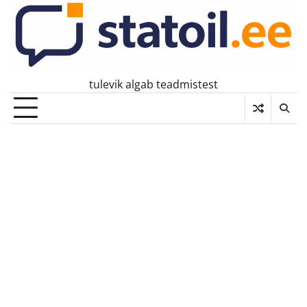
Skip
to
content
tulevik algab teadmistest