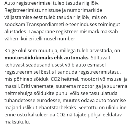
Auto registreerimisel tuleb tasuda riigilõiv.
Registreerimistunnistuse ja numbrimärkide
väljastamise eest tuleb tasuda riigilõiv, mis on
soodsam Transpordiameti e-teeninduses toimingut
alustades. Tavapärane registreerimismärk maksab
vähem kui eritellimusel number.
Kõige olulisem muutuja, millega tuleb arvestada, on
mootorsõidukimaks ehk automaks
. Sõltuvalt
kehtivast seadusandlusest võib auto esmasel
registreerimisel Eestis lisanduda registreerimistasu,
mis põhineb sõiduki CO2 heitmel, mootori võimsusel ja
massil. Eriti vanemate, suurema mootoriga ja suurema
heitmehulga sõidukite puhul võib see tasu ulatuda
tuhandetesse eurodesse, muutes odava auto toomise
majanduslikult ebaotstarbekaks. Seetõttu on ülioluline
enne ostu kalkuleerida CO2 näitajate põhjal eeldatav
maksukulu.