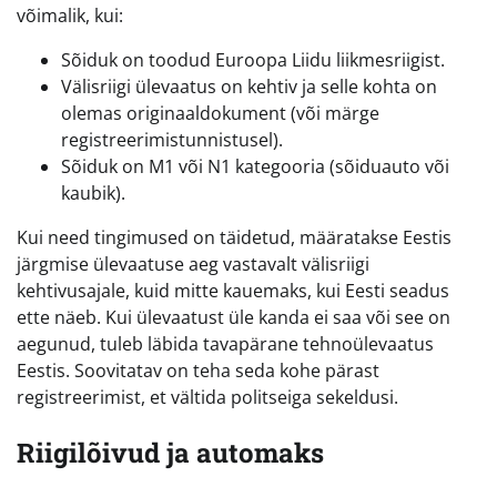
võimalik, kui:
Sõiduk on toodud Euroopa Liidu liikmesriigist.
Välisriigi ülevaatus on kehtiv ja selle kohta on
olemas originaaldokument (või märge
registreerimistunnistusel).
Sõiduk on M1 või N1 kategooria (sõiduauto või
kaubik).
Kui need tingimused on täidetud, määratakse Eestis
järgmise ülevaatuse aeg vastavalt välisriigi
kehtivusajale, kuid mitte kauemaks, kui Eesti seadus
ette näeb. Kui ülevaatust üle kanda ei saa või see on
aegunud, tuleb läbida tavapärane tehnoülevaatus
Eestis. Soovitatav on teha seda kohe pärast
registreerimist, et vältida politseiga sekeldusi.
Riigilõivud ja automaks