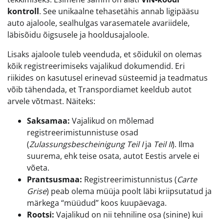
kontroll
. See unikaalne tehasetähis annab ligipääsu
auto ajaloole, sealhulgas varasematele avariidele,
läbisõidu õigsusele ja hooldusajaloole.
Lisaks ajaloole tuleb veenduda, et sõidukil on olemas
kõik registreerimiseks vajalikud dokumendid. Eri
riikides on kasutusel erinevad süsteemid ja teadmatus
võib tähendada, et Transpordiamet keeldub autot
arvele võtmast. Näiteks:
Saksamaa:
Vajalikud on mõlemad
registreerimistunnistuse osad
(
Zulassungsbescheinigung Teil I
ja
Teil II
). Ilma
suurema, ehk teise osata, autot Eestis arvele ei
võeta.
Prantsusmaa:
Registreerimistunnistus (
Carte
Grise
) peab olema müüja poolt läbi kriipsutatud ja
märkega “müüdud” koos kuupäevaga.
Rootsi:
Vajalikud on nii tehniline osa (sinine) kui