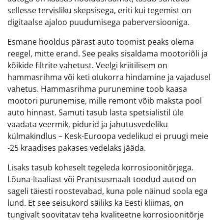
sellesse tervisliku skepsisega, eriti kui tegemist on
digitaalse ajaloo puudumisega paberversiooniga.
Esmane hooldus pärast auto toomist peaks olema
reegel, mitte erand. See peaks sisaldama mootoriõli ja
kõikide filtrite vahetust. Veelgi kriitilisem on
hammasrihma või keti olukorra hindamine ja vajadusel
vahetus. Hammasrihma purunemine toob kaasa
mootori purunemise, mille remont võib maksta pool
auto hinnast. Samuti tasub lasta spetsialistil üle
vaadata veermik, pidurid ja jahutusvedeliku
külmakindlus – Kesk-Euroopa vedelikud ei pruugi meie
-25 kraadises pakases vedelaks jääda.
Lisaks tasub koheselt tegeleda korrosioonitõrjega.
Lõuna-Itaaliast või Prantsusmaalt toodud autod on
sageli täiesti roostevabad, kuna pole näinud soola ega
lund. Et see seisukord säiliks ka Eesti kliimas, on
tungivalt soovitatav teha kvaliteetne korrosioonitõrje