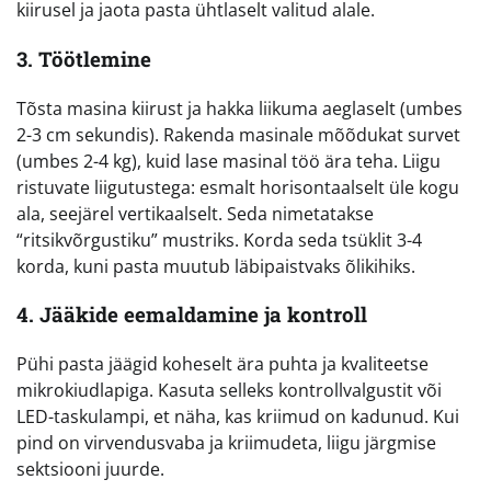
kiirusel ja jaota pasta ühtlaselt valitud alale.
3. Töötlemine
Tõsta masina kiirust ja hakka liikuma aeglaselt (umbes
2-3 cm sekundis). Rakenda masinale mõõdukat survet
(umbes 2-4 kg), kuid lase masinal töö ära teha. Liigu
ristuvate liigutustega: esmalt horisontaalselt üle kogu
ala, seejärel vertikaalselt. Seda nimetatakse
“ritsikvõrgustiku” mustriks. Korda seda tsüklit 3-4
korda, kuni pasta muutub läbipaistvaks õlikihiks.
4. Jääkide eemaldamine ja kontroll
Pühi pasta jäägid koheselt ära puhta ja kvaliteetse
mikrokiudlapiga. Kasuta selleks kontrollvalgustit või
LED-taskulampi, et näha, kas kriimud on kadunud. Kui
pind on virvendusvaba ja kriimudeta, liigu järgmise
sektsiooni juurde.