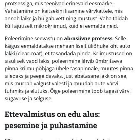
protsessiga, mis teenivad erinevaid eesmärke.
Vahatamine on kaitsekihi lisamine värvkattele, mis
annab läike ja hülgab vett ning mustust. Vaha täidab
küll ajutiselt mikrokriimud, kuid ei eemalda neid.
Poleerimine seevastu on
abrasiivne protsess
. Selle
käigus eemaldatakse mehaaniliselt üliõhuke kiht auto
lakki (clear coat), et tasandada pinda. Kriimustused on
sisuliselt vaod lakis; poleerimine lihvib ümbritseva
pinna kriimu põhjaga ühele tasapinnale, muutes pinna
siledaks ja peegeldavaks. Just ebatasane lakk on see,
mis murrab valgust valesti ja muudab auto värvi
tuhmiks ja elutuks. Õige poleerimine toob tagasi värvi
sügavuse ja selguse.
Ettevalmistus on edu alus:
pesemine ja puhastamine