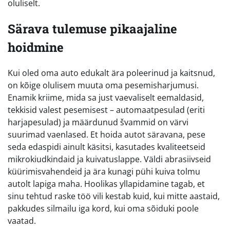
oluliselt.
Särava tulemuse pikaajaline
hoidmine
Kui oled oma auto edukalt ära poleerinud ja kaitsnud,
on kõige olulisem muuta oma pesemisharjumusi.
Enamik kriime, mida sa just vaevaliselt eemaldasid,
tekkisid valest pesemisest – automaatpesulad (eriti
harjapesulad) ja määrdunud švammid on värvi
suurimad vaenlased. Et hoida autot säravana, pese
seda edaspidi ainult käsitsi, kasutades kvaliteetseid
mikrokiudkindaid ja kuivatuslappe. Väldi abrasiivseid
küürimisvahendeid ja ära kunagi pühi kuiva tolmu
autolt lapiga maha. Hoolikas yllapidamine tagab, et
sinu tehtud raske töö vili kestab kuid, kui mitte aastaid,
pakkudes silmailu iga kord, kui oma sõiduki poole
vaatad.