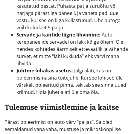
kasutatud pastat. Puhasta patja suruõhu või
harjaga pärast iga paneeli, ja vaheta padi uue
vastu, kui see on liiga küllastunud. Ühe autoga
võib kuluda 4-5 patja.
Servade ja kantide liigne lihvimine:
Auto
kerepaneelide servadel on lakk kõige õhem. Ole
nendes kohtades äärmiselt ettevaatlik ja vähenda
survet, et mitte “läbi kukkuda” ehk värvi maha
lihvida.
Juhtme lohakas asetus:
Jälgi alati, kus on
poleerimismasina toitejuhe. Kui see lohiseb üle
värskelt poleeritud pinna, tekitab see sinna uued
kriimud. Hoia juhet alati üle oma õla.
Tulemuse viimistlemine ja kaitse
Pärast poleerimist on auto värv “paljas”. Sa oled
eemaldanud vana vaha, mustuse ja mikroskoopilise