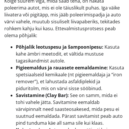
Kõige suurem viga, mida saab teha, on hakata
poleerima autot, mis ei ole täiuslikult puhas. Iga väike
liivatera või pigitäpp, mis jääb poleerimispadja ja auto
värvi vahele, muutub sisuliselt liivapaberiks, tekitades
rohkem kahju kui kasu. Ettevalmistusprotsess peab
olema põhjalik:
Põhjalik leotuspesu ja šampoonipesu:
Kasuta
kahe ämbri meetodit, et vältida mustuse
tagasikandmist autole.
Pigieemaldus ja rauasete eemaldamine:
Kasuta
spetsiaalseid kemikaale (nt pigieemaldaja ja “iron
remover”), et lahustada asfaldiplekid ja
piduritolm, mis on värvi sisse sööbinud.
Savistamine (Clay Bar):
See on samm, mida ei
tohi vahele jätta. Savitamine eemaldab
värvipinnalt need saasteosakesed, mida pesu ei
suutnud eemaldada. Pärast savitamist peab auto
pind tunduma käe all sama sile kui klaas.