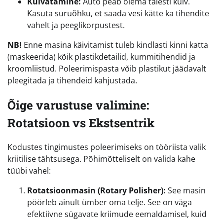
Kuivatamine:
Auto peab olema täiesti kuiv.
Kasuta suruõhku, et saada vesi kätte ka tihendite
vahelt ja peeglikorpustest.
NB!
Enne masina käivitamist tuleb kindlasti kinni katta
(maskeerida) kõik plastikdetailid, kummitihendid ja
kroomliistud. Poleerimispasta võib plastikut jäädavalt
pleegitada ja tihendeid kahjustada.
Õige varustuse valimine:
Rotatsioon vs Ekstsentrik
Kodustes tingimustes poleerimiseks on tööriista valik
kriitilise tähtsusega. Põhimõtteliselt on valida kahe
tüübi vahel:
Rotatsioonmasin (Rotary Polisher):
See masin
pöörleb ainult ümber oma telje. See on väga
efektiivne sügavate kriimude eemaldamisel, kuid