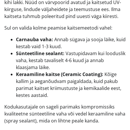
kihi lakki. Nüüd on värvpoorid avatud ja kaitsetud UV-
kiirguse, lindude väljaheidete ja teemustuse ees. Ilma
kaitseta tuhmub poleeritud pind uuesti väga kiiresti.
Sul on valida kolme peamise kaitsemeetodi vahel:
Carnauba vaha:
Annab sügava ja sooja läike, kuid
kestab vaid 1-3 kuud.
Sünteetiline sealant:
Vastupidavam kui looduslik
vaha, kestab tavaliselt 4-6 kuud ja annab
klaasjama läike.
Keraamiline kaitse (Ceramic Coating):
Kõige
kallim ja aeganõudvam paigaldada, kuid pakub
parimat kaitset kriimustuste ja kemikaalide eest,
kestes aastaid.
Kodukasutajale on sageli parimaks kompromissiks
kvaliteetne sünteetiline vaha või vedel keraamiline vaha
(spray sealant), mida on lihtne peale kanda.