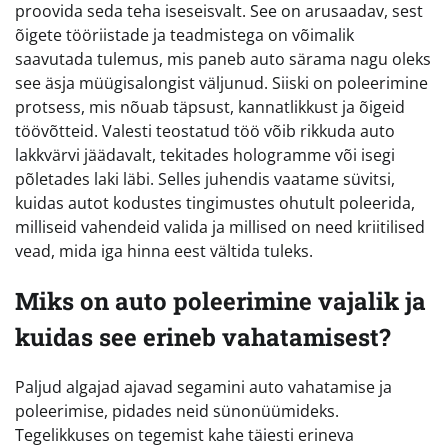
proovida seda teha iseseisvalt. See on arusaadav, sest
õigete tööriistade ja teadmistega on võimalik
saavutada tulemus, mis paneb auto särama nagu oleks
see äsja müügisalongist väljunud. Siiski on poleerimine
protsess, mis nõuab täpsust, kannatlikkust ja õigeid
töövõtteid. Valesti teostatud töö võib rikkuda auto
lakkvärvi jäädavalt, tekitades hologramme või isegi
põletades laki läbi. Selles juhendis vaatame süvitsi,
kuidas autot kodustes tingimustes ohutult poleerida,
milliseid vahendeid valida ja millised on need kriitilised
vead, mida iga hinna eest vältida tuleks.
Miks on auto poleerimine vajalik ja
kuidas see erineb vahatamisest?
Paljud algajad ajavad segamini auto vahatamise ja
poleerimise, pidades neid sünonüümideks.
Tegelikkuses on tegemist kahe täiesti erineva