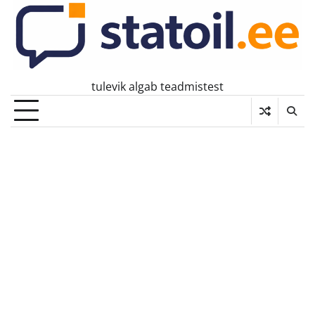
Skip
to
content
tulevik algab teadmistest