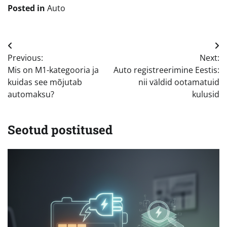
Posted in
Auto
Navigeerimine
Previous:
Next:
Mis on M1-kategooria ja
Auto registreerimine Eestis:
kuidas see mõjutab
nii väldid ootamatuid
automaksu?
kulusid
Seotud postitused