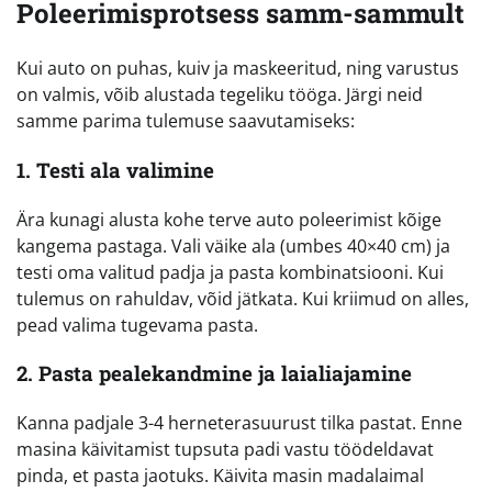
Poleerimisprotsess samm-sammult
Kui auto on puhas, kuiv ja maskeeritud, ning varustus
on valmis, võib alustada tegeliku tööga. Järgi neid
samme parima tulemuse saavutamiseks:
1. Testi ala valimine
Ära kunagi alusta kohe terve auto poleerimist kõige
kangema pastaga. Vali väike ala (umbes 40×40 cm) ja
testi oma valitud padja ja pasta kombinatsiooni. Kui
tulemus on rahuldav, võid jätkata. Kui kriimud on alles,
pead valima tugevama pasta.
2. Pasta pealekandmine ja laialiajamine
Kanna padjale 3-4 herneterasuurust tilka pastat. Enne
masina käivitamist tupsuta padi vastu töödeldavat
pinda, et pasta jaotuks. Käivita masin madalaimal