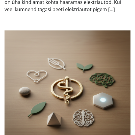
on üha kindlamat kohta haaramas elektriautod. Kui
veel kümnend tagasi peeti elektriautot pigem […]