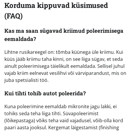
Korduma kippuvad küsimused
(FAQ)
Kas ma saan sügavad kriimud poleerimisega
eemaldada?
Lihtne rusikareegel on: tõmba küünega üle kriimu. Kui
küüs jääb kriimu taha kinni, on see liiga sügav, et seda
ainult poleerimisega täielikult eemaldada. Sellisel juhul
vajab kriim eelnevat vesilihvi või värviparandust, mis on
juba spetsialisti töö.
Kui tihti tohib autot poleerida?
Kuna poleerimine eemaldab mikronite jagu lakki, ei
tohiks seda teha liiga tihti. Süvapoleerimist
(lõikepastaga) võiks teha vaid vajadusel, võib-olla kord
paari aasta jooksul. Kergemat läigestamist (finishing