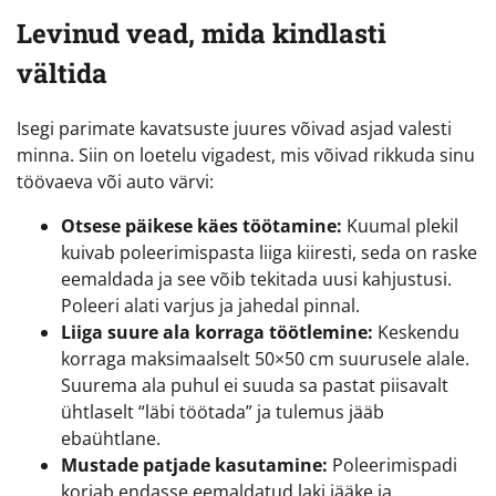
Levinud vead, mida kindlasti
vältida
Isegi parimate kavatsuste juures võivad asjad valesti
minna. Siin on loetelu vigadest, mis võivad rikkuda sinu
töövaeva või auto värvi:
Otsese päikese käes töötamine:
Kuumal plekil
kuivab poleerimispasta liiga kiiresti, seda on raske
eemaldada ja see võib tekitada uusi kahjustusi.
Poleeri alati varjus ja jahedal pinnal.
Liiga suure ala korraga töötlemine:
Keskendu
korraga maksimaalselt 50×50 cm suurusele alale.
Suurema ala puhul ei suuda sa pastat piisavalt
ühtlaselt “läbi töötada” ja tulemus jääb
ebaühtlane.
Mustade patjade kasutamine:
Poleerimispadi
korjab endasse eemaldatud laki jääke ja