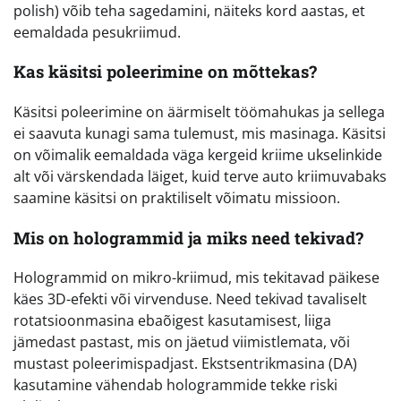
polish) võib teha sagedamini, näiteks kord aastas, et
eemaldada pesukriimud.
Kas käsitsi poleerimine on mõttekas?
Käsitsi poleerimine on äärmiselt töömahukas ja sellega
ei saavuta kunagi sama tulemust, mis masinaga. Käsitsi
on võimalik eemaldada väga kergeid kriime ukselinkide
alt või värskendada läiget, kuid terve auto kriimuvabaks
saamine käsitsi on praktiliselt võimatu missioon.
Mis on hologrammid ja miks need tekivad?
Hologrammid on mikro-kriimud, mis tekitavad päikese
käes 3D-efekti või virvenduse. Need tekivad tavaliselt
rotatsioonmasina ebaõigest kasutamisest, liiga
jämedast pastast, mis on jäetud viimistlemata, või
mustast poleerimispadjast. Ekstsentrikmasina (DA)
kasutamine vähendab hologrammide tekke riski