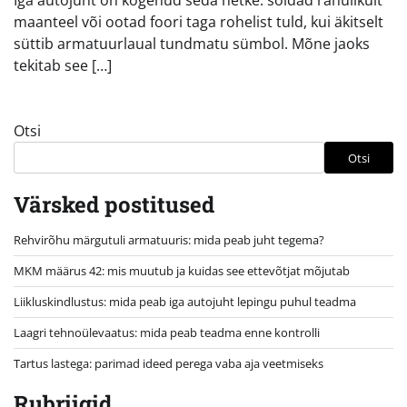
Iga autojuht on kogenud seda hetke: sõidad rahulikult
maanteel või ootad foori taga rohelist tuld, kui äkitselt
süttib armatuurlaual tundmatu sümbol. Mõne jaoks
tekitab see […]
Otsi
Otsi
Värsked postitused
Rehvirõhu märgutuli armatuuris: mida peab juht tegema?
MKM määrus 42: mis muutub ja kuidas see ettevõtjat mõjutab
Liikluskindlustus: mida peab iga autojuht lepingu puhul teadma
Laagri tehnoülevaatus: mida peab teadma enne kontrolli
Tartus lastega: parimad ideed perega vaba aja veetmiseks
Rubriigid