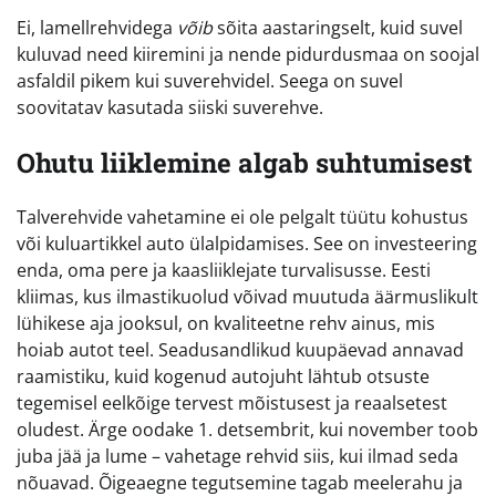
Ei, lamellrehvidega
võib
sõita aastaringselt, kuid suvel
kuluvad need kiiremini ja nende pidurdusmaa on soojal
asfaldil pikem kui suverehvidel. Seega on suvel
soovitatav kasutada siiski suverehve.
Ohutu liiklemine algab suhtumisest
Talverehvide vahetamine ei ole pelgalt tüütu kohustus
või kuluartikkel auto ülalpidamises. See on investeering
enda, oma pere ja kaasliiklejate turvalisusse. Eesti
kliimas, kus ilmastikuolud võivad muutuda äärmuslikult
lühikese aja jooksul, on kvaliteetne rehv ainus, mis
hoiab autot teel. Seadusandlikud kuupäevad annavad
raamistiku, kuid kogenud autojuht lähtub otsuste
tegemisel eelkõige tervest mõistusest ja reaalsetest
oludest. Ärge oodake 1. detsembrit, kui november toob
juba jää ja lume – vahetage rehvid siis, kui ilmad seda
nõuavad. Õigeaegne tegutsemine tagab meelerahu ja