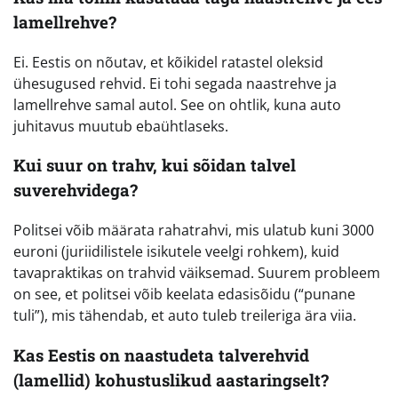
lamellrehve?
Ei. Eestis on nõutav, et kõikidel ratastel oleksid
ühesugused rehvid. Ei tohi segada naastrehve ja
lamellrehve samal autol. See on ohtlik, kuna auto
juhitavus muutub ebaühtlaseks.
Kui suur on trahv, kui sõidan talvel
suverehvidega?
Politsei võib määrata rahatrahvi, mis ulatub kuni 3000
euroni (juriidilistele isikutele veelgi rohkem), kuid
tavapraktikas on trahvid väiksemad. Suurem probleem
on see, et politsei võib keelata edasisõidu (“punane
tuli”), mis tähendab, et auto tuleb treileriga ära viia.
Kas Eestis on naastudeta talverehvid
(lamellid) kohustuslikud aastaringselt?