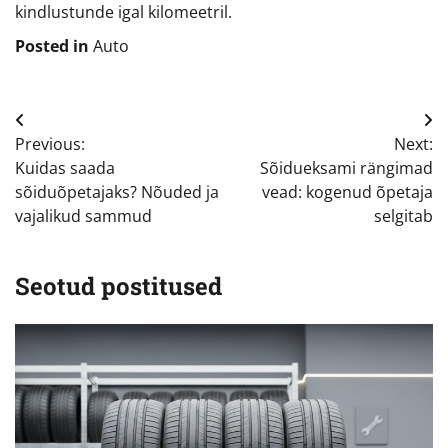
kindlustunde igal kilomeetril.
Posted in
Auto
Navigeerimine
Previous:
Next:
Kuidas saada
Sõidueksami rängimad
sõiduõpetajaks? Nõuded ja
vead: kogenud õpetaja
vajalikud sammud
selgitab
Seotud postitused