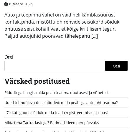
8. Veebr 2026
Auto ja teepinna vahel on vaid neli kämblasuurust
kontaktpinda, mistõttu on rehvide seisukord sõiduki
ohutuse seisukohalt vaat et kõige kriitilisem tegur.
Paljud autojuhid pööravad tähelepanu […]
Otsi
Otsi
Värsked postitused
Piduritega haagis: mida peab teadma ohutusest ja nõuetest
Uued tehnoülevaatuse nõuded: mida peab iga autojuht teadma?
L7e-kategooria sõiduk: mida teada registreerimisest ja loast
Mida teha Tartus lastega? Parimad ideed perepäevaks