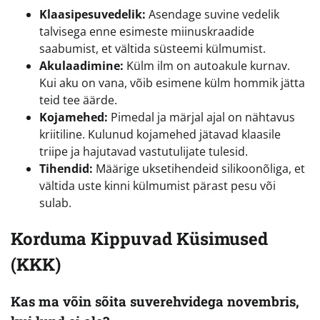
Klaasipesuvedelik:
Asendage suvine vedelik
talvisega enne esimeste miinuskraadide
saabumist, et vältida süsteemi külmumist.
Akulaadimine:
Külm ilm on autoakule kurnav.
Kui aku on vana, võib esimene külm hommik jätta
teid tee äärde.
Kojamehed:
Pimedal ja märjal ajal on nähtavus
kriitiline. Kulunud kojamehed jätavad klaasile
triipe ja hajutavad vastutulijate tulesid.
Tihendid:
Määrige uksetihendeid silikoonõliga, et
vältida uste kinni külmumist pärast pesu või
sulab.
Korduma Kippuvad Küsimused
(KKK)
Kas ma võin sõita suverehvidega novembris,