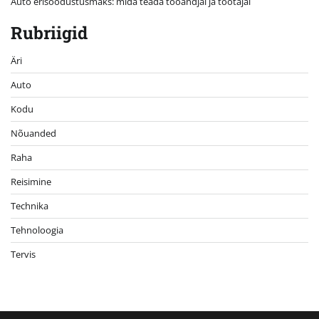
Auto erisoodustusmaks: mida teada tööandjal ja töötajal
Rubriigid
Äri
Auto
Kodu
Nõuanded
Raha
Reisimine
Technika
Tehnoloogia
Tervis