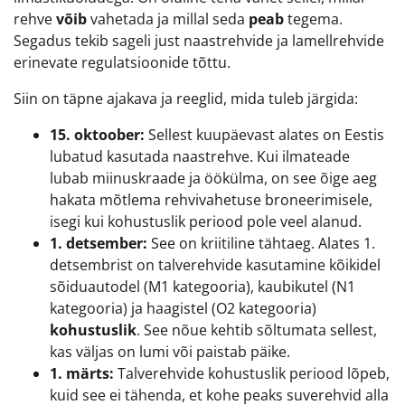
rehve
võib
vahetada ja millal seda
peab
tegema.
Segadus tekib sageli just naastrehvide ja lamellrehvide
erinevate regulatsioonide tõttu.
Siin on täpne ajakava ja reeglid, mida tuleb järgida:
15. oktoober:
Sellest kuupäevast alates on Eestis
lubatud kasutada naastrehve. Kui ilmateade
lubab miinuskraade ja öökülma, on see õige aeg
hakata mõtlema rehvivahetuse broneerimisele,
isegi kui kohustuslik periood pole veel alanud.
1. detsember:
See on kriitiline tähtaeg. Alates 1.
detsembrist on talverehvide kasutamine kõikidel
sõiduautodel (M1 kategooria), kaubikutel (N1
kategooria) ja haagistel (O2 kategooria)
kohustuslik
. See nõue kehtib sõltumata sellest,
kas väljas on lumi või paistab päike.
1. märts:
Talverehvide kohustuslik periood lõpeb,
kuid see ei tähenda, et kohe peaks suverehvid alla