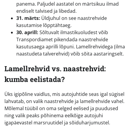
panema. Paljudel aastatel on märtsikuu ilmad
endiselt talvised ja libedad.
31. märts:
Üldjuhul on see naastrehvide
kasutamise lõpptähtaeg.
30. aprill:
Sõltuvalt ilmastikuoludest võib
Transpordiamet pikendada naastrehvide
kasutusaega aprilli lõpuni. Lamellrehvidega (ilma
naastudeta talverehvid) võib sõita aastaringselt.
Lamellrehvid vs. naastrehvid:
kumba eelistada?
Üks igipõline vaidlus, mis autojuhtide seas igal sügisel
lahvatab, on valik naastrehvide ja lamellrehvide vahel.
Mõlemal tüübil on oma selged eelised ja puudused
ning valik peaks põhinema eelkõige autojuhi
igapäevastel marsruutidel ja sõiduharjumustel.