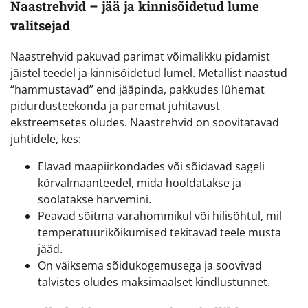
Naastrehvid – jää ja kinnisõidetud lume
valitsejad
Naastrehvid pakuvad parimat võimalikku pidamist
jäistel teedel ja kinnisõidetud lumel. Metallist naastud
“hammustavad” end jääpinda, pakkudes lühemat
pidurdusteekonda ja paremat juhitavust
ekstreemsetes oludes. Naastrehvid on soovitatavad
juhtidele, kes:
Elavad maapiirkondades või sõidavad sageli
kõrvalmaanteedel, mida hooldatakse ja
soolatakse harvemini.
Peavad sõitma varahommikul või hilisõhtul, mil
temperatuurikõikumised tekitavad teele musta
jääd.
On väiksema sõidukogemusega ja soovivad
talvistes oludes maksimaalset kindlustunnet.