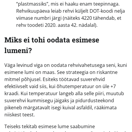
“plastmassiks”, mis ei haaku enam teepinnaga.
Rehvikuupäeva leiab rehvi küljelt DOT-koodi nelja
viimase numbri järgi (näiteks 4220 tähendab, et
rehv toodeti 2020. aasta 42. nädalal).
Miks ei tohi oodata esimese
lumeni?
Väga levinud viga on oodata rehvivahetusega seni, kuni
esimene lumi on maas. See strateegia on riskantne
mitmel põhjusel. Esiteks töötavad suverehvid
efektiivselt vaid siis, kui õhutemperatuur on üle +7
kraadi. Kui temperatuur langeb alla selle piiri, muutub
suverehvi kummisegu jäigaks ja pidurdusteekond
pikeneb märgatavalt isegi kuival asfaldil, rääkimata
niiskest teest.
Teiseks tekitab esimese lume saabumine