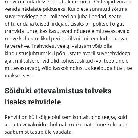
rehvitöökodadesse tohutu koormuse. Ooteajad võivad
venida nädalate pikkuseks. Kui olete sunnitud sõitma
suverehvidega ajal, mil teed on juba libedad, seate
ohtu enda ja teised liiklejad. Lisaks on politseil õigus
trahvida juhte, kes kasutavad nõuetele mittevastavaid
rehve kohustuslikul perioodil või kui teeolud nõuavad
talverehve. Trahvidest veelgi valusam võib olla
kindlustusjuhtum: kui põhjustate avarii suverehvidega
ajal, mil talverehvid olid kohustuslikud (või teeoludele
mittevastavad), võib kaskokindlustus keelduda hüvitise
maksmisest.
Sõiduki ettevalmistus talveks
lisaks rehvidele
Rehvid on küll kõige olulisem kontaktpind teega, kuid
auto talvevalmidus hõlmab rohkemat. Enne külmade
saabumist tasub üle vaadata: