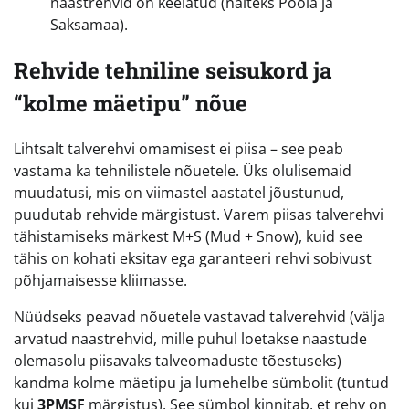
naastrehvid on keelatud (näiteks Poola ja
Saksamaa).
Rehvide tehniline seisukord ja
“kolme mäetipu” nõue
Lihtsalt talverehvi omamisest ei piisa – see peab
vastama ka tehnilistele nõuetele. Üks olulisemaid
muudatusi, mis on viimastel aastatel jõustunud,
puudutab rehvide märgistust. Varem piisas talverehvi
tähistamiseks märkest M+S (Mud + Snow), kuid see
tähis on kohati eksitav ega garanteeri rehvi sobivust
põhjamaisesse kliimasse.
Nüüdseks peavad nõuetele vastavad talverehvid (välja
arvatud naastrehvid, mille puhul loetakse naastude
olemasolu piisavaks talveomaduste tõestuseks)
kandma kolme mäetipu ja lumehelbe sümbolit (tuntud
kui
3PMSF
märgistus). See sümbol kinnitab, et rehv on