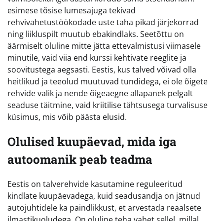
esimese tõsise lumesajuga tekivad
rehvivahetustöökodade uste taha pikad järjekorrad
ning liikluspilt muutub ebakindlaks. Seetõttu on
äärmiselt oluline mitte jätta ettevalmistusi viimasele
minutile, vaid viia end kurssi kehtivate reeglite ja
soovitustega aegsasti. Eestis, kus talved võivad olla
heitlikud ja teeolud muutuvad tundidega, ei ole õigete
rehvide valik ja nende õigeaegne allapanek pelgalt
seaduse täitmine, vaid kriitilise tähtsusega turvalisuse
küsimus, mis võib päästa elusid.
Olulised kuupäevad, mida iga
autoomanik peab teadma
Eestis on talverehvide kasutamine reguleeritud
kindlate kuupäevadega, kuid seadusandja on jätnud
autojuhtidele ka paindlikkust, et arvestada reaalsete
ilmastikuoludega. On oluline teha vahet sellel, millal