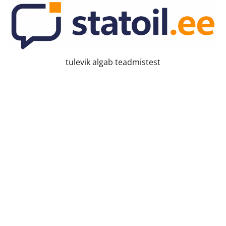
Skip
to
content
tulevik algab teadmistest