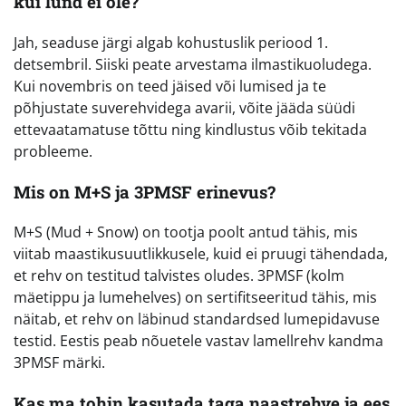
kui lund ei ole?
Jah, seaduse järgi algab kohustuslik periood 1.
detsembril. Siiski peate arvestama ilmastikuoludega.
Kui novembris on teed jäised või lumised ja te
põhjustate suverehvidega avarii, võite jääda süüdi
ettevaatamatuse tõttu ning kindlustus võib tekitada
probleeme.
Mis on M+S ja 3PMSF erinevus?
M+S (Mud + Snow) on tootja poolt antud tähis, mis
viitab maastikusuutlikkusele, kuid ei pruugi tähendada,
et rehv on testitud talvistes oludes. 3PMSF (kolm
mäetippu ja lumehelves) on sertifitseeritud tähis, mis
näitab, et rehv on läbinud standardsed lumepidavuse
testid. Eestis peab nõuetele vastav lamellrehv kandma
3PMSF märki.
Kas ma tohin kasutada taga naastrehve ja ees