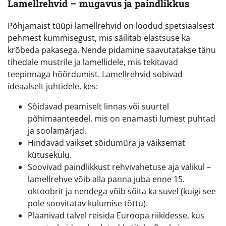
Lamellrehvid – mugavus ja paindlikkus
Põhjamaist tüüpi lamellrehvid on loodud spetsiaalsest
pehmest kummisegust, mis säilitab elastsuse ka
krõbeda pakasega. Nende pidamine saavutatakse tänu
tihedale mustrile ja lamellidele, mis tekitavad
teepinnaga hõõrdumist. Lamellrehvid sobivad
ideaalselt juhtidele, kes:
Sõidavad peamiselt linnas või suurtel
põhimaanteedel, mis on enamasti lumest puhtad
ja soolamärjad.
Hindavad vaikset sõidumüra ja väiksemat
kütusekulu.
Soovivad paindlikkust rehvivahetuse aja valikul –
lamellrehve võib alla panna juba enne 15.
oktoobrit ja nendega võib sõita ka suvel (kuigi see
pole soovitatav kulumise tõttu).
Plaanivad talvel reisida Euroopa riikidesse, kus