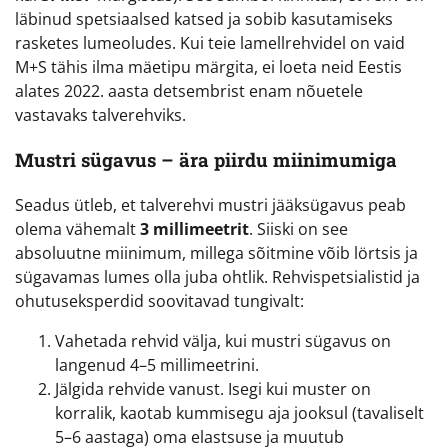
läbinud spetsiaalsed katsed ja sobib kasutamiseks
rasketes lumeoludes. Kui teie lamellrehvidel on vaid
M+S tähis ilma mäetipu märgita, ei loeta neid Eestis
alates 2022. aasta detsembrist enam nõuetele
vastavaks talverehviks.
Mustri sügavus – ära piirdu miinimumiga
Seadus ütleb, et talverehvi mustri jääksügavus peab
olema vähemalt
3 millimeetrit
. Siiski on see
absoluutne miinimum, millega sõitmine võib lörtsis ja
sügavamas lumes olla juba ohtlik. Rehvispetsialistid ja
ohutuseksperdid soovitavad tungivalt:
Vahetada rehvid välja, kui mustri sügavus on
langenud 4–5 millimeetrini.
Jälgida rehvide vanust. Isegi kui muster on
korralik, kaotab kummisegu aja jooksul (tavaliselt
5–6 aastaga) oma elastsuse ja muutub