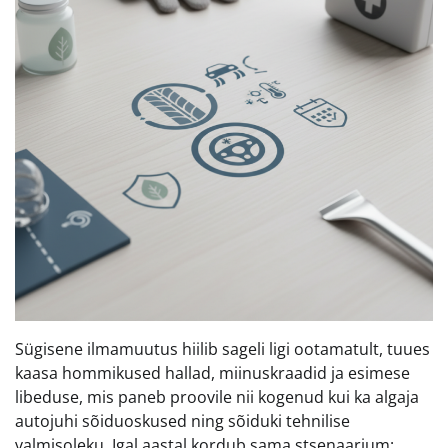
Sügisene ilmamuutus hiilib sageli ligi ootamatult, tuues
kaasa hommikused hallad, miinuskraadid ja esimese
libeduse, mis paneb proovile nii kogenud kui ka algaja
autojuhi sõiduoskused ning sõiduki tehnilise
valmisoleku. Igal aastal kordub sama stsenaarium: