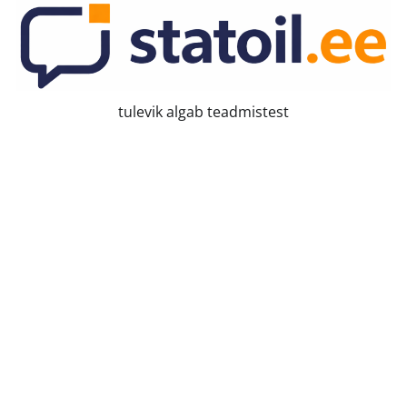
Skip
to
content
tulevik algab teadmistest