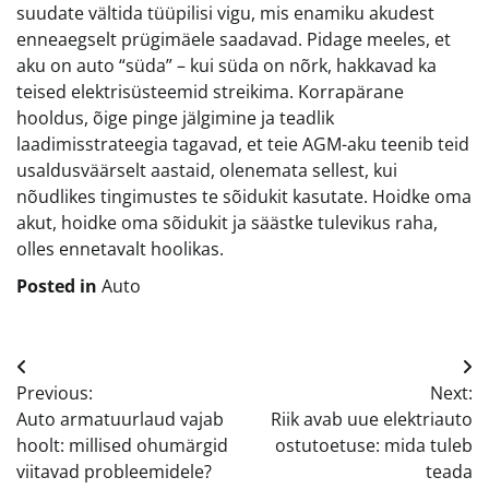
suudate vältida tüüpilisi vigu, mis enamiku akudest
enneaegselt prügimäele saadavad. Pidage meeles, et
aku on auto “süda” – kui süda on nõrk, hakkavad ka
teised elektrisüsteemid streikima. Korrapärane
hooldus, õige pinge jälgimine ja teadlik
laadimisstrateegia tagavad, et teie AGM-aku teenib teid
usaldusväärselt aastaid, olenemata sellest, kui
nõudlikes tingimustes te sõidukit kasutate. Hoidke oma
akut, hoidke oma sõidukit ja säästke tulevikus raha,
olles ennetavalt hoolikas.
Posted in
Auto
Navigeerimine
Previous:
Next:
Auto armatuurlaud vajab
Riik avab uue elektriauto
hoolt: millised ohumärgid
ostutoetuse: mida tuleb
viitavad probleemidele?
teada