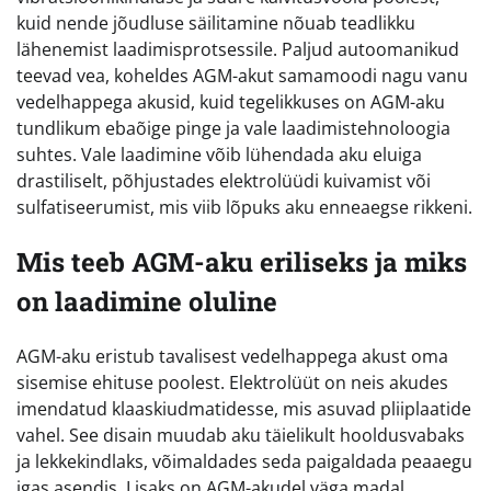
kuid nende jõudluse säilitamine nõuab teadlikku
lähenemist laadimisprotsessile. Paljud autoomanikud
teevad vea, koheldes AGM-akut samamoodi nagu vanu
vedelhappega akusid, kuid tegelikkuses on AGM-aku
tundlikum ebaõige pinge ja vale laadimistehnoloogia
suhtes. Vale laadimine võib lühendada aku eluiga
drastiliselt, põhjustades elektrolüüdi kuivamist või
sulfatiseerumist, mis viib lõpuks aku enneaegse rikkeni.
Mis teeb AGM-aku eriliseks ja miks
on laadimine oluline
AGM-aku eristub tavalisest vedelhappega akust oma
sisemise ehituse poolest. Elektrolüüt on neis akudes
imendatud klaaskiudmatidesse, mis asuvad pliiplaatide
vahel. See disain muudab aku täielikult hooldusvabaks
ja lekkekindlaks, võimaldades seda paigaldada peaaegu
igas asendis. Lisaks on AGM-akudel väga madal