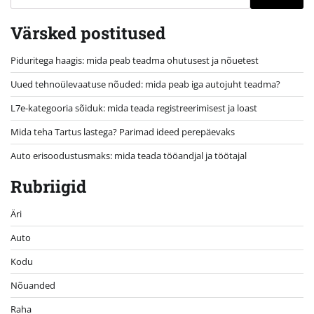
Värsked postitused
Piduritega haagis: mida peab teadma ohutusest ja nõuetest
Uued tehnoülevaatuse nõuded: mida peab iga autojuht teadma?
L7e-kategooria sõiduk: mida teada registreerimisest ja loast
Mida teha Tartus lastega? Parimad ideed perepäevaks
Auto erisoodustusmaks: mida teada tööandjal ja töötajal
Rubriigid
Äri
Auto
Kodu
Nõuanded
Raha