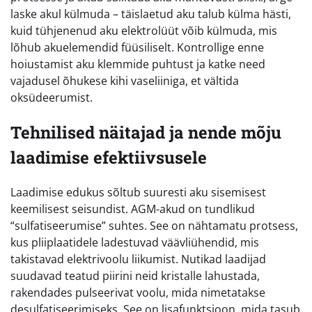
laske akul külmuda – täislaetud aku talub külma hästi,
kuid tühjenenud aku elektrolüüt võib külmuda, mis
lõhub akuelemendid füüsiliselt. Kontrollige enne
hoiustamist aku klemmide puhtust ja katke need
vajadusel õhukese kihi vaseliiniga, et vältida
oksüdeerumist.
Tehnilised näitajad ja nende mõju
laadimise efektiivsusele
Laadimise edukus sõltub suuresti aku sisemisest
keemilisest seisundist. AGM-akud on tundlikud
“sulfatiseerumise” suhtes. See on nähtamatu protsess,
kus pliiplaatidele ladestuvad väävliühendid, mis
takistavad elektrivoolu liikumist. Nutikad laadijad
suudavad teatud piirini neid kristalle lahustada,
rakendades pulseerivat voolu, mida nimetatakse
desulfatiseerimiseks. See on lisafunktsioon, mida tasub