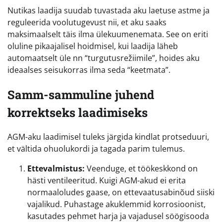
Nutikas laadija suudab tuvastada aku laetuse astme ja
reguleerida voolutugevust nii, et aku saaks
maksimaalselt täis ilma ülekuumenemata. See on eriti
oluline pikaajalisel hoidmisel, kui laadija läheb
automaatselt üle nn “turgutusrežiimile”, hoides aku
ideaalses seisukorras ilma seda “keetmata”.
Samm-sammuline juhend
korrektseks laadimiseks
AGM-aku laadimisel tuleks järgida kindlat protseduuri,
et vältida ohuolukordi ja tagada parim tulemus.
Ettevalmistus:
Veenduge, et töökeskkond on
hästi ventileeritud. Kuigi AGM-akud ei erita
normaaloludes gaase, on ettevaatusabinõud siiski
vajalikud. Puhastage akuklemmid korrosioonist,
kasutades pehmet harja ja vajadusel söögisooda