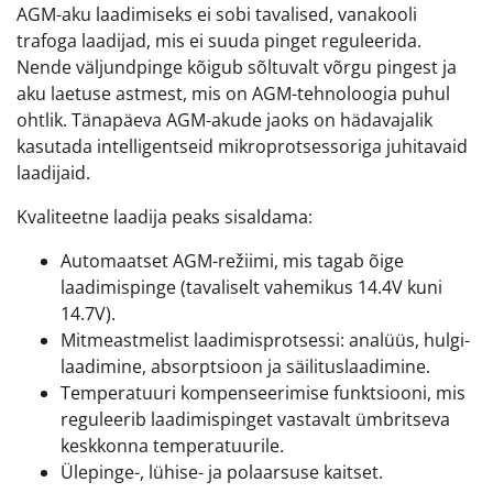
AGM-aku laadimiseks ei sobi tavalised, vanakooli
trafoga laadijad, mis ei suuda pinget reguleerida.
Nende väljundpinge kõigub sõltuvalt võrgu pingest ja
aku laetuse astmest, mis on AGM-tehnoloogia puhul
ohtlik. Tänapäeva AGM-akude jaoks on hädavajalik
kasutada intelligentseid mikroprotsessoriga juhitavaid
laadijaid.
Kvaliteetne laadija peaks sisaldama:
Automaatset AGM-režiimi, mis tagab õige
laadimispinge (tavaliselt vahemikus 14.4V kuni
14.7V).
Mitmeastmelist laadimisprotsessi: analüüs, hulgi-
laadimine, absorptsioon ja säilituslaadimine.
Temperatuuri kompenseerimise funktsiooni, mis
reguleerib laadimispinget vastavalt ümbritseva
keskkonna temperatuurile.
Ülepinge-, lühise- ja polaarsuse kaitset.