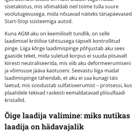
sisetakistus, mis võimaldab neil toime tulla suure
voolutugevusega, mida nõuavad näiteks tänapäevased
Start-Stop süsteemiga autod.
Kuna AGM-aku on keemiliselt tundlik, on selle
laadimisel kriitilise tähtsusega täpselt kontrollitud
pinge. Liiga kõrge laadimispinge põhjustab aku sees
gaaside teket, mida suletud korpus ei suuda piisavalt
kiiresti neutraliseerida, mis viib aku deformeerumiseni
ja võimsuse jääva kaotuseni. Seevastu liiga madal
laadimispinge tähendab, et aku ei saa kunagi täis
laetud, mis soodustab sulfatiseerumist – protsessi, kus
plaatidele tekivad raskesti eemaldatavad pliisulfaadi
kristallid.
Õige laadija valimine: miks nutikas
laadija on hädavajalik