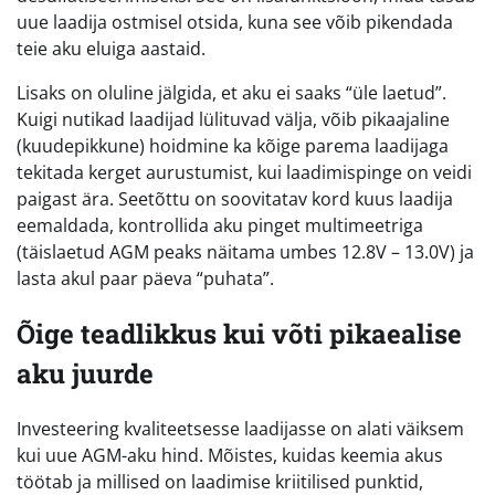
uue laadija ostmisel otsida, kuna see võib pikendada
teie aku eluiga aastaid.
Lisaks on oluline jälgida, et aku ei saaks “üle laetud”.
Kuigi nutikad laadijad lülituvad välja, võib pikaajaline
(kuudepikkune) hoidmine ka kõige parema laadijaga
tekitada kerget aurustumist, kui laadimispinge on veidi
paigast ära. Seetõttu on soovitatav kord kuus laadija
eemaldada, kontrollida aku pinget multimeetriga
(täislaetud AGM peaks näitama umbes 12.8V – 13.0V) ja
lasta akul paar päeva “puhata”.
Õige teadlikkus kui võti pikaealise
aku juurde
Investeering kvaliteetsesse laadijasse on alati väiksem
kui uue AGM-aku hind. Mõistes, kuidas keemia akus
töötab ja millised on laadimise kriitilised punktid,