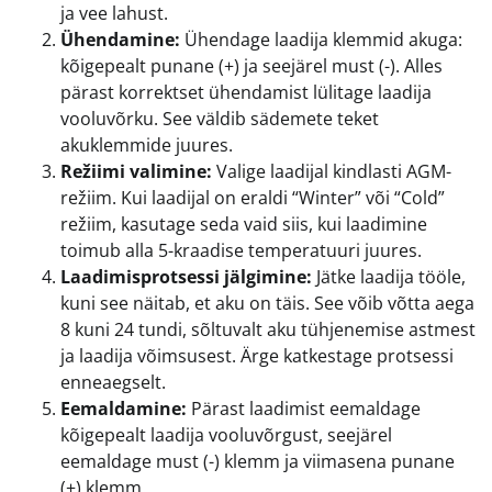
ja vee lahust.
Ühendamine:
Ühendage laadija klemmid akuga:
kõigepealt punane (+) ja seejärel must (-). Alles
pärast korrektset ühendamist lülitage laadija
vooluvõrku. See väldib sädemete teket
akuklemmide juures.
Režiimi valimine:
Valige laadijal kindlasti AGM-
režiim. Kui laadijal on eraldi “Winter” või “Cold”
režiim, kasutage seda vaid siis, kui laadimine
toimub alla 5-kraadise temperatuuri juures.
Laadimisprotsessi jälgimine:
Jätke laadija tööle,
kuni see näitab, et aku on täis. See võib võtta aega
8 kuni 24 tundi, sõltuvalt aku tühjenemise astmest
ja laadija võimsusest. Ärge katkestage protsessi
enneaegselt.
Eemaldamine:
Pärast laadimist eemaldage
kõigepealt laadija vooluvõrgust, seejärel
eemaldage must (-) klemm ja viimasena punane
(+) klemm.