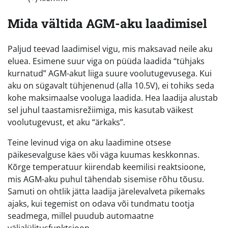
Mida vältida AGM-aku laadimisel
Paljud teevad laadimisel vigu, mis maksavad neile aku
eluea. Esimene suur viga on püüda laadida “tühjaks
kurnatud” AGM-akut liiga suure voolutugevusega. Kui
aku on sügavalt tühjenenud (alla 10.5V), ei tohiks seda
kohe maksimaalse vooluga laadida. Hea laadija alustab
sel juhul taastamisrežiimiga, mis kasutab väikest
voolutugevust, et aku “ärkaks”.
Teine levinud viga on aku laadimine otsese
päikesevalguse käes või väga kuumas keskkonnas.
Kõrge temperatuur kiirendab keemilisi reaktsioone,
mis AGM-aku puhul tähendab sisemise rõhu tõusu.
Samuti on ohtlik jätta laadija järelevalveta pikemaks
ajaks, kui tegemist on odava või tundmatu tootja
seadmega, millel puudub automaatne