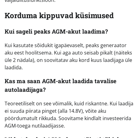
väljalülitusfunktsioon.
Korduma kippuvad küsimused
Kui sageli peaks AGM-akut laadima?
Kui kasutate sõidukit igapäevaselt, peaks generaator
aku eest hoolitsema. Kui aga auto seisab pikalt (näiteks
üle 2 nädala), on soovitatav aku kord kuus laadijaga üle
laadida.
Kas ma saan AGM-akut laadida tavalise
autolaadijaga?
Teoreetiliselt on see võimalik, kuid riskantne. Kui laadija
ei suuda piirata pinget (alla 14.8V), võite aku
pöördumatult rikkuda. Soovitame kindlalt investeerida
AGM-toega nutilaadijasse.