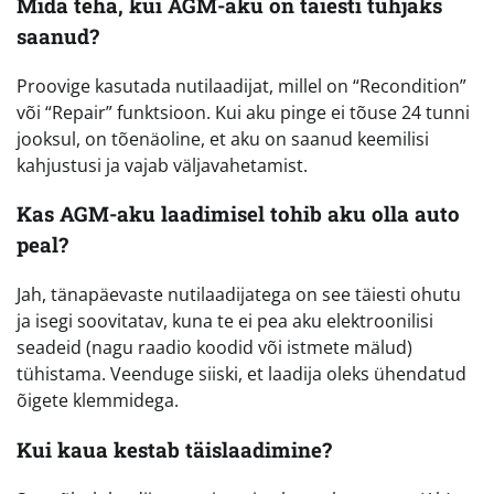
Mida teha, kui AGM-aku on täiesti tühjaks
saanud?
Proovige kasutada nutilaadijat, millel on “Recondition”
või “Repair” funktsioon. Kui aku pinge ei tõuse 24 tunni
jooksul, on tõenäoline, et aku on saanud keemilisi
kahjustusi ja vajab väljavahetamist.
Kas AGM-aku laadimisel tohib aku olla auto
peal?
Jah, tänapäevaste nutilaadijatega on see täiesti ohutu
ja isegi soovitatav, kuna te ei pea aku elektroonilisi
seadeid (nagu raadio koodid või istmete mälud)
tühistama. Veenduge siiski, et laadija oleks ühendatud
õigete klemmidega.
Kui kaua kestab täislaadimine?