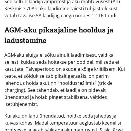
See sõltub laadija ampritest ja aku mahtuvusest (Ah).
Keskmise 70Ah aku laadimine täiesti tühjast olekust
võtab tavalise 5A laadijaga aega umbes 12-16 tundi.
AGM-aku pikaajaline hooldus ja
ladustamine
AGM-aku eluiga ei sõltu ainult laadimisest, vaid ka
sellest, kuidas seda hoitakse perioodidel, mil seda ei
kasutata. Talveperiood on akudele kõige kriitilisem. Kui
teate, et sõiduk seisab pikalt garaažis, on parim
lahendus hoida akut nn “hooldusrežiimis” (trickle
charging). See tähendab, et laadija on pidevalt
ühendatud ja hoiab pinget stabiilsena, vältides
isetühjenemist.
Kui aku on lahti ühendatud, hoidke seda jahedas ja
kuivas kohas. Madal temperatuur aeglustab keemilisi
protsesse ja aitab säilitada aku mahtuvust. Siiski, ärge