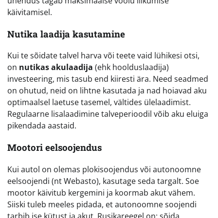
ühendus tagab maksimaalse voolu liikumise
käivitamisel.
Nutika laadija kasutamine
Kui te sõidate talvel harva või teete vaid lühikesi otsi,
on
nutikas akulaadija
(ehk hoolduslaadija)
investeering, mis tasub end kiiresti ära. Need seadmed
on ohutud, neid on lihtne kasutada ja nad hoiavad aku
optimaalsel laetuse tasemel, vältides ülelaadimist.
Regulaarne lisalaadimine talveperioodil võib aku eluiga
pikendada aastaid.
Mootori eelsoojendus
Kui autol on olemas plokisoojendus või autonoomne
eelsoojendi (nt Webasto), kasutage seda targalt. Soe
mootor käivitub kergemini ja koormab akut vähem.
Siiski tuleb meeles pidada, et autonoomne soojendi
tarbib ise kütust ja akut. Rusikareegel on: sõida