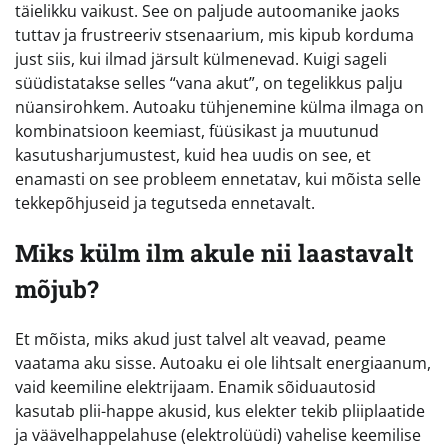
täielikku vaikust. See on paljude autoomanike jaoks
tuttav ja frustreeriv stsenaarium, mis kipub korduma
just siis, kui ilmad järsult külmenevad. Kuigi sageli
süüdistatakse selles “vana akut”, on tegelikkus palju
nüansirohkem. Autoaku tühjenemine külma ilmaga on
kombinatsioon keemiast, füüsikast ja muutunud
kasutusharjumustest, kuid hea uudis on see, et
enamasti on see probleem ennetatav, kui mõista selle
tekkepõhjuseid ja tegutseda ennetavalt.
Miks külm ilm akule nii laastavalt
mõjub?
Et mõista, miks akud just talvel alt veavad, peame
vaatama aku sisse. Autoaku ei ole lihtsalt energiaanum,
vaid keemiline elektrijaam. Enamik sõiduautosid
kasutab plii-happe akusid, kus elekter tekib pliiplaatide
ja väävelhappelahuse (elektrolüüdi) vahelise keemilise