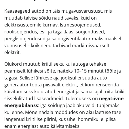
Kaasaegsed autod on täis mugavusvarustust, mis
muudab talvise sõidu nauditavaks, kuid on
elektrisüsteemile kurnav. Istmesoojendused,
roolisoojendus, esi- ja tagaklaasi soojendused,
peeglisoojendused ja salongiventilaator maksimaalsel
võimsusel – kõik need tarbivad märkimisväärselt
elektrit.
Olukord muutub kriitiliseks, kui autoga tehakse
peamiselt lühikesi sõite, näiteks 10–15 minutit tööle ja
tagasi. Sellise lühikese aja jooksul ei suuda auto
generaator toota piisavalt elektrit, et kompenseerida
käivitamiseks kulutatud energiat ja samal ajal toita kõiki
sisselülitatud lisaseadmeid. Tulemuseks on
negatiivne
energiabilanss
: iga sõiduga jääb aku veidi tühjemaks
kui enne. Mõne nädala möödudes on aku laetuse tase
langenud kriitilise piirini, kus ühel hommikul ei piisa
enam energiast auto käivitamiseks.