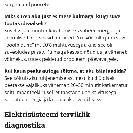
kõrgematel pööretel.
Miks sureb aku just esimese külmaga, kuigi suvel
töötas ideaalselt?
Suvel vajab mootor käivitumiseks vähem energiat ja
keemilised protsessid on kiired. Aku võis olla juba suvel
“poolpidune” (nt 50% mahtuvusega), kuid see oli
suveoludes piisav. Külmaga kasvab nõudlus ja väheneb
võimekus, tuues peidetud probleemi päevavalgele.
Kui kaua peaks autoga sõitma, et aku täis laadida?
See sõltub aku tühjenemise astmest, kuid üldiselt
peetakse vajalikuks vähemalt 20–30 minutit katkematut
sõitu maanteekiirusel, et taastada ühe käivitusega
kaotatud energia ja laadida akut veidi lisaks.
Elektrisüsteemi terviklik
diagnostika