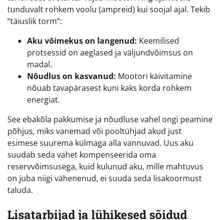
tunduvalt rohkem voolu (ampreid) kui soojal ajal. Tekib
“täiuslik torm”:
Aku võimekus on langenud:
Keemilised
protsessid on aeglased ja väljundvõimsus on
madal.
Nõudlus on kasvanud:
Mootori käivitamine
nõuab tavapärasest kuni kaks korda rohkem
energiat.
See ebakõla pakkumise ja nõudluse vahel ongi peamine
põhjus, miks vanemad või pooltühjad akud just
esimese suurema külmaga alla vannuvad. Uus aku
suudab seda vahet kompenseerida oma
reservvõimsusega, kuid kulunud aku, mille mahtuvus
on juba niigi vähenenud, ei suuda seda lisakoormust
taluda.
Lisatarbijad ja lühikesed sõidud