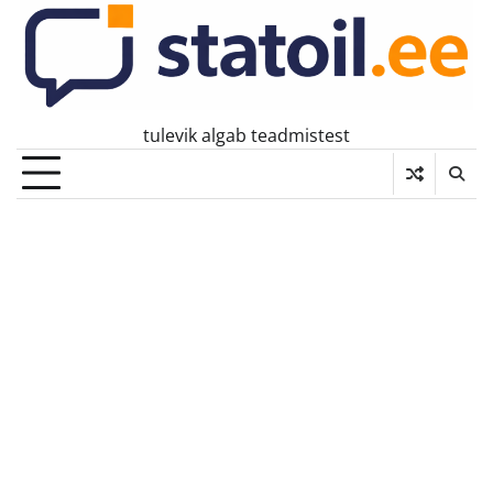
Skip
to
content
tulevik algab teadmistest