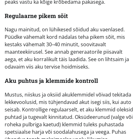
peaks vastu ka kõige krõbedama pakasega.
Regulaarne pikem sõit
Nagu mainitud, on lühikesed sõidud aku vaenlased.
Püüdke vähemalt kord nädalas teha pikem sõit, mis
kestaks vähemalt 30–40 minutit, soovitavalt
maanteekiirusel. See annab generaatorile piisavalt
aega, et aku korralikult täis laadida. See on lihtsaim ja
odavaim viis aku tervise hoidmiseks.
Aku puhtus ja klemmide kontroll
Mustus, niiskus ja oksiid akuklemmidel võivad tekitada
lekkevoolusid, mis tühjendavad akut isegi siis, kui auto
seisab. Kontrollige regulaarselt, et aku klemmid oleksid
puhtad ja tugevalt kinnitatud. Oksüdeerunud (valge või
roheka pulbriga kaetud) klemmid tuleks puhastada
spetsiaalse harja või soodalahusega ja veega. Puhas