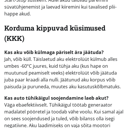
süvatühjenemist ja laevad kiiremini kui tavalised plii-
happe akud.
Korduma kippuvad küsimused
(KKK)
Kas aku võib külmaga päriselt ära jäätuda?
Jah, võib küll. Täislaetud aku elektrolüüt külmub alles
umbes -60°C juures, kuid tühja aku (kus hape on
muutunud peamiselt veeks) elektrolüüt võib jäätuda
juba paar kraadi alla nulli. Jäätunud aku korpus võib
paisuda ja puruneda, muutes aku kasutuskõlbmatuks.
Kas auto tühikäigul soojendamine laeb akut?
Väga ebaefektiivselt. Tühikäigul töötab generaator
madalatel pööretel ja toodab vähe voolu. Kui samal ajal
on sees soojendused ja tuled, võib bilanss olla isegi
negatiivne. Aku laadimiseks on vaja sõita mootori