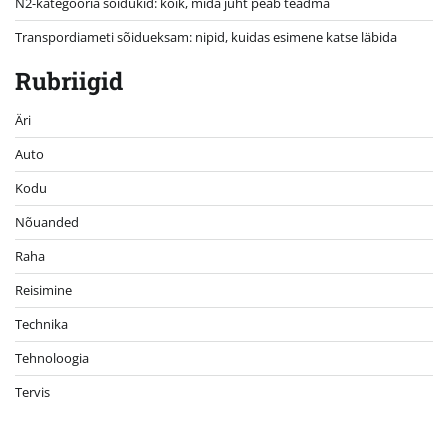
N2-kategooria sõidukid: kõik, mida juht peab teadma
Transpordiameti sõidueksam: nipid, kuidas esimene katse läbida
Rubriigid
Äri
Auto
Kodu
Nõuanded
Raha
Reisimine
Technika
Tehnoloogia
Tervis