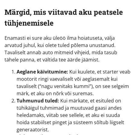
Märgid, mis viitavad aku peatsele
tühjenemisele
Enamasti ei sure aku üleöö ilma hoiatuseta, välja
arvatud juhul, kui olete tuled põlema unustanud.
Tavaliselt annab auto mitmeid vihjeid, mida tasub
tähele panna, et vältida tee äärde jäämist.
Aeglane käivitumine:
Kui kuulete, et starter veab
mootorit ringi vaevaliselt või aeglasemalt kui
tavaliselt (“nagu venitaks kummi”), on see selgeim
märk, et aku on nõrk või suremas.
Tuhmunud tuled:
Kui märkate, et esituled on
tühikäigul tuhmimad ja muutuvad gaasi andes
heledamaks, viitab see sellele, et aku ei suuda
hoida stabiilset pinget ja süsteem sõltub liigselt
generaatorist.