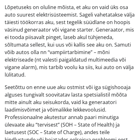
Lõpetuseks on oluline mõista, et aku on vaid üks osa
auto suurest elektrisüsteemist. Sageli vahetatakse välja
täiesti töökorras aku, sest tegelik süüdlane on hoopis
väsinud generaator või vigane starter. Generaator, mis
ei tooda piisavalt pinget, laseb akul tühjeneda,
sõltumata sellest, kui uus või kallis see aku on. Samuti
võib autos olla nn “vampiirtarbimine” – mõni
elektriseade (nt valesti paigaldatud multimeedia või
vigane alarm), mis tarbib voolu ka siis, kui auto on välja
lülitatud.
Seetõttu on enne uue aku ostmist või iga sügishooaja
alguses tungivalt soovitatav lasta spetsialistil mõõta
mitte ainult aku seisukorda, vaid ka generaatori
laadimisvõimet ja võimalikke lekkevoolusid.
Professionaalne akutestur annab paari minutiga
ülevaate aku “tervisest” (SOH – State of Health) ja
laetusest (SOC – State of Charge), andes teile
kindlustunde või hoiatades eelseisva probleemi eest.