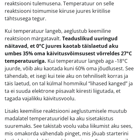
reaktsiooni tulemusena. Temperatuur on selle
reaktsiooni toimumise kiiruse juures kriitilise
tähtsusega tegur.
Kui temperatuur langeb, aeglustub keemiline
reaktsioon märgatavalt.
Teaduslikud uuringud
näitavad, et 0°C juures kaotab täislaetud aku
umbes 35% oma käivitusvõimsusest võrreldes 27°C
temperatuuriga.
Kui temperatuur langeb aga -18°C
juurde, võib aku kaotada kuni 60% oma jõudlusest. See
tähendab, et isegi kui teie aku on tehniliselt korras ja
täis laetud, on tal külmal hommikul “lihased kanged” ja
ta ei suuda elektrone piisavalt kiiresti liigutada, et
tagada vajalikku käivitusvoolu.
Lisaks keemilise reaktsiooni aeglustumisele muutub
madalatel temperatuuridel ka aku sisetakistus
suuremaks. See takistab voolu vaba liikumist aku sees,
mis omakorda vähendab pinget, mis jõuab starterini