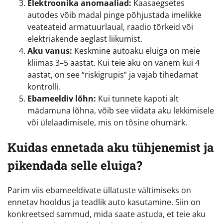
Elektroonika anomaaliad:
Kaasaegsetes
autodes võib madal pinge põhjustada imelikke
veateateid armatuurlaual, raadio tõrkeid või
elektriakende aeglast liikumist.
Aku vanus:
Keskmine autoaku eluiga on meie
kliimas 3–5 aastat. Kui teie aku on vanem kui 4
aastat, on see “riskigrupis” ja vajab tihedamat
kontrolli.
Ebameeldiv lõhn:
Kui tunnete kapoti alt
mädamuna lõhna, võib see viidata aku lekkimisele
või ülelaadimisele, mis on tõsine ohumärk.
Kuidas ennetada aku tühjenemist ja
pikendada selle eluiga?
Parim viis ebameeldivate üllatuste vältimiseks on
ennetav hooldus ja teadlik auto kasutamine. Siin on
konkreetsed sammud, mida saate astuda, et teie aku