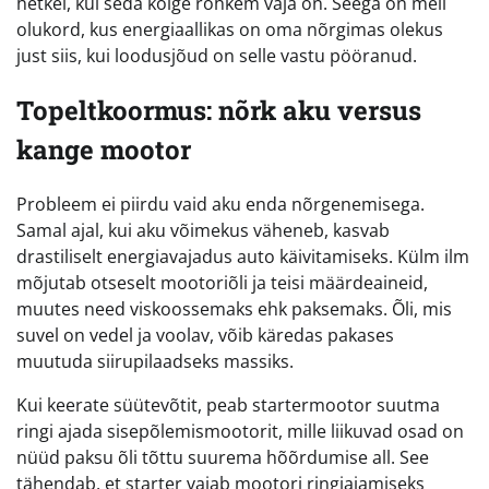
hetkel, kui seda kõige rohkem vaja on. Seega on meil
olukord, kus energiaallikas on oma nõrgimas olekus
just siis, kui loodusjõud on selle vastu pööranud.
Topeltkoormus: nõrk aku versus
kange mootor
Probleem ei piirdu vaid aku enda nõrgenemisega.
Samal ajal, kui aku võimekus väheneb, kasvab
drastiliselt energiavajadus auto käivitamiseks. Külm ilm
mõjutab otseselt mootoriõli ja teisi määrdeaineid,
muutes need viskoossemaks ehk paksemaks. Õli, mis
suvel on vedel ja voolav, võib käredas pakases
muutuda siirupilaadseks massiks.
Kui keerate süütevõtit, peab startermootor suutma
ringi ajada sisepõlemismootorit, mille liikuvad osad on
nüüd paksu õli tõttu suurema hõõrdumise all. See
tähendab, et starter vajab mootori ringiajamiseks