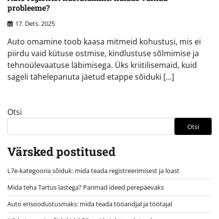
probleeme?
17. Dets. 2025
Auto omamine toob kaasa mitmeid kohustusi, mis ei
piirdu vaid kütuse ostmise, kindlustuse sõlmimise ja
tehnoülevaatuse läbimisega. Üks kriitilisemaid, kuid
sageli tähelepanuta jäetud etappe sõiduki […]
Otsi
Otsi
Värsked postitused
L7e-kategooria sõiduk: mida teada registreerimisest ja loast
Mida teha Tartus lastega? Parimad ideed perepäevaks
Auto erisoodustusmaks: mida teada tööandjal ja töötajal