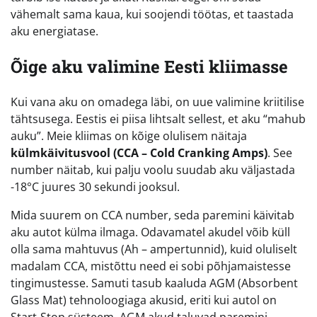
vähemalt sama kaua, kui soojendi töötas, et taastada
aku energiatase.
Õige aku valimine Eesti kliimasse
Kui vana aku on omadega läbi, on uue valimine kriitilise
tähtsusega. Eestis ei piisa lihtsalt sellest, et aku “mahub
auku”. Meie kliimas on kõige olulisem näitaja
külmkäivitusvool (CCA – Cold Cranking Amps)
. See
number näitab, kui palju voolu suudab aku väljastada
-18°C juures 30 sekundi jooksul.
Mida suurem on CCA number, seda paremini käivitab
aku autot külma ilmaga. Odavamatel akudel võib küll
olla sama mahtuvus (Ah – ampertunnid), kuid oluliselt
madalam CCA, mistõttu need ei sobi põhjamaistesse
tingimustesse. Samuti tasub kaaluda AGM (Absorbent
Glass Mat) tehnoloogiaga akusid, eriti kui autol on
Start-Stop süsteem. AGM akud taluvad paremini