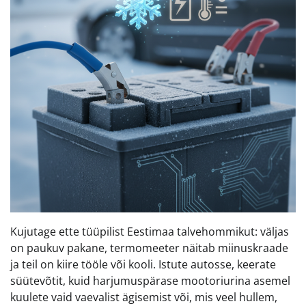
Kujutage ette tüüpilist Eestimaa talvehommikut: väljas
on paukuv pakane, termomeeter näitab miinuskraade
ja teil on kiire tööle või kooli. Istute autosse, keerate
süütevõtit, kuid harjumuspärase mootoriurina asemel
kuulete vaid vaevalist ägisemist või, mis veel hullem,