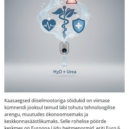
Kaasaegsed diiselmootoriga sõidukid on viimase
kümnendi jooksul teinud läbi tohutu tehnoloogilise
arengu, muutudes ökonoomsemaks ja
keskkonnasäästlikumaks. Selle rohelise pöörde
keskmes on Euroopa Liidu heitmenormid, eriti Euro 6