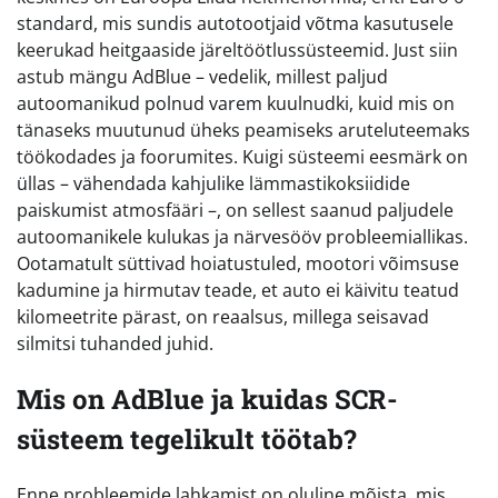
standard, mis sundis autotootjaid võtma kasutusele
keerukad heitgaaside järeltöötlussüsteemid. Just siin
astub mängu AdBlue – vedelik, millest paljud
autoomanikud polnud varem kuulnudki, kuid mis on
tänaseks muutunud üheks peamiseks aruteluteemaks
töökodades ja foorumites. Kuigi süsteemi eesmärk on
üllas – vähendada kahjulike lämmastikoksiidide
paiskumist atmosfääri –, on sellest saanud paljudele
autoomanikele kulukas ja närvesööv probleemiallikas.
Ootamatult süttivad hoiatustuled, mootori võimsuse
kadumine ja hirmutav teade, et auto ei käivitu teatud
kilomeetrite pärast, on reaalsus, millega seisavad
silmitsi tuhanded juhid.
Mis on AdBlue ja kuidas SCR-
süsteem tegelikult töötab?
Enne probleemide lahkamist on oluline mõista, mis