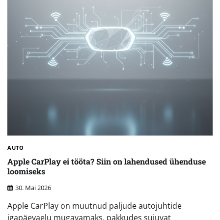
AUTO
Apple CarPlay ei tööta? Siin on lahendused ühenduse
loomiseks
30. Mai 2026
Apple CarPlay on muutnud paljude autojuhtide
igapäevaelu mugavamaks, pakkudes sujuvat