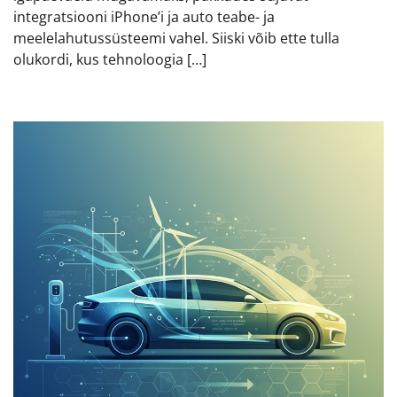
integratsiooni iPhone’i ja auto teabe- ja
meelelahutussüsteemi vahel. Siiski võib ette tulla
olukordi, kus tehnoloogia […]