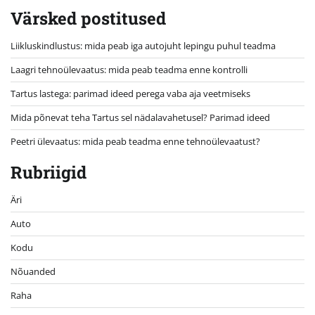
Värsked postitused
Liikluskindlustus: mida peab iga autojuht lepingu puhul teadma
Laagri tehnoülevaatus: mida peab teadma enne kontrolli
Tartus lastega: parimad ideed perega vaba aja veetmiseks
Mida põnevat teha Tartus sel nädalavahetusel? Parimad ideed
Peetri ülevaatus: mida peab teadma enne tehnoülevaatust?
Rubriigid
Äri
Auto
Kodu
Nõuanded
Raha