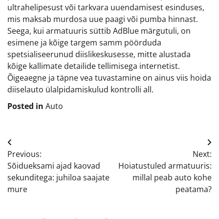
ultrahelipesust või tarkvara uuendamisest esinduses,
mis maksab murdosa uue paagi või pumba hinnast.
Seega, kui armatuuris süttib AdBlue märgutuli, on
esimene ja kõige targem samm pöörduda
spetsialiseerunud diislikeskusesse, mitte alustada
kõige kallimate detailide tellimisega internetist.
Õigeaegne ja täpne vea tuvastamine on ainus viis hoida
diiselauto ülalpidamiskulud kontrolli all.
Posted in
Auto
Navigeerimine
Previous:
Next:
Sõidueksami ajad kaovad
Hoiatustuled armatuuris:
sekunditega: juhiloa saajate
millal peab auto kohe
mure
peatama?