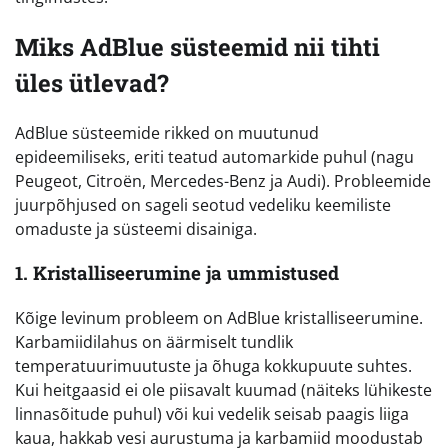
Miks AdBlue süsteemid nii tihti
üles ütlevad?
AdBlue süsteemide rikked on muutunud
epideemiliseks, eriti teatud automarkide puhul (nagu
Peugeot, Citroën, Mercedes-Benz ja Audi). Probleemide
juurpõhjused on sageli seotud vedeliku keemiliste
omaduste ja süsteemi disainiga.
1. Kristalliseerumine ja ummistused
Kõige levinum probleem on AdBlue kristalliseerumine.
Karbamiidilahus on äärmiselt tundlik
temperatuurimuutuste ja õhuga kokkupuute suhtes.
Kui heitgaasid ei ole piisavalt kuumad (näiteks lühikeste
linnasõitude puhul) või kui vedelik seisab paagis liiga
kaua, hakkab vesi aurustuma ja karbamiid moodustab