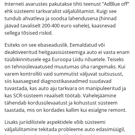
Interneti avarustes pakutakse tihti teenust “AdBlue off”
ehk süsteemi tarkvaralist väljalülitamist. Kuigi see
tundub ahvatleva ja soodsa lahendusena (hinnad
jäävad tavaliselt 200-400 euro vahele), kaasnevad
sellega tõsised riskid.
Esiteks on see ebaseaduslik. Eemaldatud või
deaktiveeritud heitgaasisüsteemiga auto ei vasta enam
tüübikinnitusele ega Euroopa Liidu nõuetele. Teiseks
on tehnoülevaatused muutumas üha rangemaks. Kui
varem kontrolliti vaid summutist väljuvat suitsusust,
siis kaasaegsed diagnostikaseadmed suudavad
tuvastada, kas auto aju tarkvara on manipuleeritud ja
kas SCR-süsteem reaalselt töötab. Vahelejäämine
tähendab kordusülevaatust ja kohustust süsteem
taastada, mis on kordades kallim kui esialgne remont.
Lisaks juriidilistele aspektidele võib süsteemi
väljalülitamine tekitada probleeme auto edasimüügil,