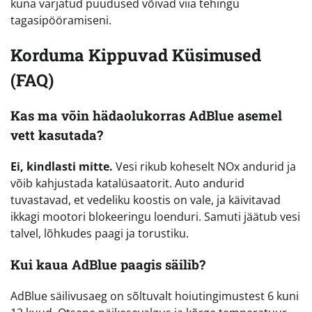
kuna varjatud puudused võivad viia tehingu
tagasipööramiseni.
Korduma Kippuvad Küsimused
(FAQ)
Kas ma võin hädaolukorras AdBlue asemel
vett kasutada?
Ei, kindlasti mitte.
Vesi rikub koheselt NOx andurid ja
võib kahjustada katalüsaatorit. Auto andurid
tuvastavad, et vedeliku koostis on vale, ja käivitavad
ikkagi mootori blokeeringu loenduri. Samuti jäätub vesi
talvel, lõhkudes paagi ja torustiku.
Kui kaua AdBlue paagis säilib?
AdBlue säilivusaeg on sõltuvalt hoiutingimustest 6 kuni