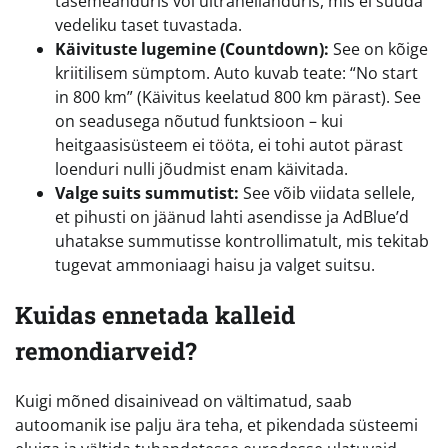
tasemeanduris või ultrahelianduris, mis ei suuda
vedeliku taset tuvastada.
Käivituste lugemine (Countdown):
See on kõige
kriitilisem sümptom. Auto kuvab teate: “No start
in 800 km” (Käivitus keelatud 800 km pärast). See
on seadusega nõutud funktsioon – kui
heitgaasisüsteem ei tööta, ei tohi autot pärast
loenduri nulli jõudmist enam käivitada.
Valge suits summutist:
See võib viidata sellele,
et pihusti on jäänud lahti asendisse ja AdBlue’d
uhatakse summutisse kontrollimatult, mis tekitab
tugevat ammoniaagi haisu ja valget suitsu.
Kuidas ennetada kalleid
remondiarveid?
Kuigi mõned disainivead on vältimatud, saab
autoomanik ise palju ära teha, et pikendada süsteemi