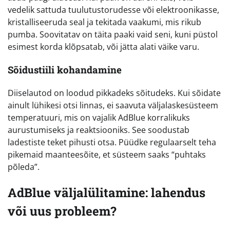
vedelik sattuda tuulutustorudesse või elektroonikasse,
kristalliseeruda seal ja tekitada vaakumi, mis rikub
pumba. Soovitatav on täita paaki vaid seni, kuni püstol
esimest korda klõpsatab, või jätta alati väike varu.
Sõidustiili kohandamine
Diiselautod on loodud pikkadeks sõitudeks. Kui sõidate
ainult lühikesi otsi linnas, ei saavuta väljalaskesüsteem
temperatuuri, mis on vajalik AdBlue korralikuks
aurustumiseks ja reaktsiooniks. See soodustab
ladestiste teket pihusti otsa. Püüdke regulaarselt teha
pikemaid maanteesõite, et süsteem saaks “puhtaks
põleda”.
AdBlue väljalülitamine: lahendus
või uus probleem?