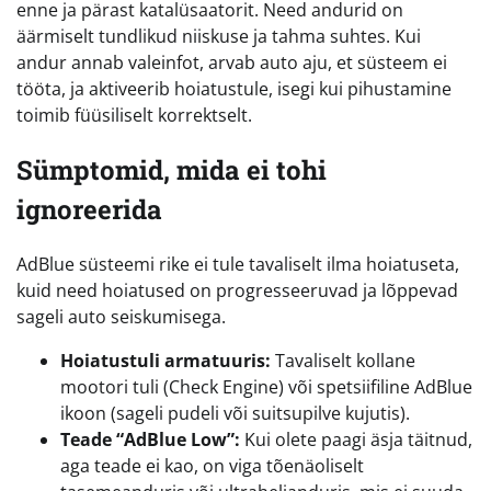
enne ja pärast katalüsaatorit. Need andurid on
äärmiselt tundlikud niiskuse ja tahma suhtes. Kui
andur annab valeinfot, arvab auto aju, et süsteem ei
tööta, ja aktiveerib hoiatustule, isegi kui pihustamine
toimib füüsiliselt korrektselt.
Sümptomid, mida ei tohi
ignoreerida
AdBlue süsteemi rike ei tule tavaliselt ilma hoiatuseta,
kuid need hoiatused on progresseeruvad ja lõppevad
sageli auto seiskumisega.
Hoiatustuli armatuuris:
Tavaliselt kollane
mootori tuli (Check Engine) või spetsiifiline AdBlue
ikoon (sageli pudeli või suitsupilve kujutis).
Teade “AdBlue Low”:
Kui olete paagi äsja täitnud,
aga teade ei kao, on viga tõenäoliselt