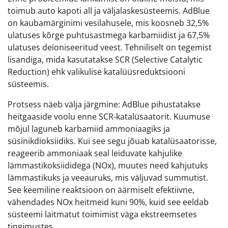
toimub auto kapoti all ja väljalaskesüsteemis. AdBlue
on kaubamärginimi vesilahusele, mis koosneb 32,5%
ulatuses kõrge puhtusastmega karbamiidist ja 67,5%
ulatuses deioniseeritud veest. Tehniliselt on tegemist
lisandiga, mida kasutatakse SCR (Selective Catalytic
Reduction) ehk valikulise katalüüsreduktsiooni
süsteemis.
Protsess näeb välja järgmine: AdBlue pihustatakse
heitgaaside voolu enne SCR-katalüsaatorit. Kuumuse
mõjul laguneb karbamiid ammoniaagiks ja
süsinikdioksiidiks. Kui see segu jõuab katalüsaatorisse,
reageerib ammoniaak seal leiduvate kahjulike
lämmastikoksiididega (NOx), muutes need kahjutuks
lämmastikuks ja veeauruks, mis väljuvad summutist.
See keemiline reaktsioon on äärmiselt efektiivne,
vähendades NOx heitmeid kuni 90%, kuid see eeldab
süsteemi laitmatut toimimist väga ekstreemsetes
tingimustes.