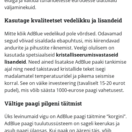
eluiga ja vältida tuhandetesse eurodesse ulatuvaid
väljaminekuid.
Kasutage kvaliteetset vedelikku ja lisandeid
Mitte kõik AdBlue vedelikud pole võrdsed. Odavamad
segud võivad sisaldada ebapuhtusi, mis kiirendavad
andurite ja pihustite riknemist. Veelgi olulisem on
kasutada spetsiaalseid
kristalliseerumisvastaseid
lisandeid
. Need ained lisatakse AdBlue paaki tankimise
ajal ning need takistavad kristallide teket isegi
madalamatel temperatuuridel ja pikema seismise
korral. See on väike investeering (tavaliselt 15-20 eurot
pudel), mis võib säästa 1000-eurose paagi vahetusest.
Vältige paagi pilgeni täitmist
Üks levinumaid vigu on AdBlue paagi täitmine “korgini”.
AdBlue paagi tuulutussüsteem on sageli keerukas ja
asub paagi ülaosas. Kui paak on ääreni täis, võib