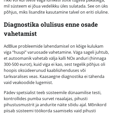
mil süsteem ei jõua vedelikku üles sulatada. See on üks
põhjus, miks lisandite kasutamine talvel on eriti oluline.
Diagnostika olulisus enne osade
vahetamist
AdBlue probleemide lahendamisel on kõige kulukam
viga “huupi” varuosade vahetamine. Väga sageli juhtub,
et autoomanik vahetab välja kalli NOx anduri (hinnaga
300-500 eurot), kuid viga ei kao, sest tegelik põhjus oli
hoopis oksüdeerunud kaabliühenduses või
tarkvaralises veas. Kaasaegne diagnostika ei tähenda
vaid veakoodide lugemist.
Pädev spetsialist teeb süsteemile dünaamilise testi,
kontrollides pumba survet reaalajas, pihusti
pihustusmustrit ja andurite näite sõidu ajal. Mõnikord
piisab süsteemi töökorda saamiseks vaid pihusti