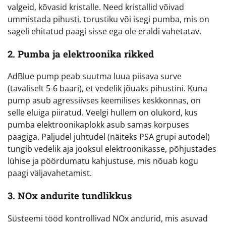
valgeid, kõvasid kristalle. Need kristallid võivad
ummistada pihusti, torustiku või isegi pumba, mis on
sageli ehitatud paagi sisse ega ole eraldi vahetatav.
2. Pumba ja elektroonika rikked
AdBlue pump peab suutma luua piisava surve
(tavaliselt 5-6 baari), et vedelik jõuaks pihustini. Kuna
pump asub agressiivses keemilises keskkonnas, on
selle eluiga piiratud. Veelgi hullem on olukord, kus
pumba elektroonikaplokk asub samas korpuses
paagiga. Paljudel juhtudel (näiteks PSA grupi autodel)
tungib vedelik aja jooksul elektroonikasse, põhjustades
lühise ja pöördumatu kahjustuse, mis nõuab kogu
paagi väljavahetamist.
3. NOx andurite tundlikkus
Süsteemi tööd kontrollivad NOx andurid, mis asuvad