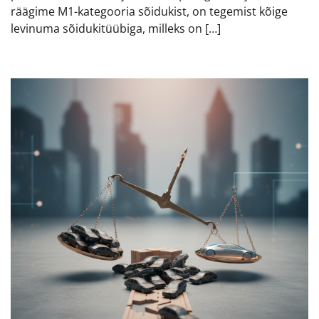
räägime M1-kategooria sõidukist, on tegemist kõige
levinuma sõidukitüübiga, milleks on […]