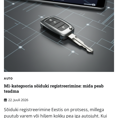
AUTO
M1-kategooria sõiduki registreerimine: mida peab
teadma
22. Juuli 2026
Sõiduki registreerimine Eestis on protsess, millega
puutub varem või hiljem kokku pea iga autojuht. Kui