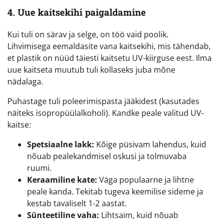
4. Uue kaitsekihi paigaldamine
Kui tuli on särav ja selge, on töö vaid poolik.
Lihvimisega eemaldasite vana kaitsekihi, mis tähendab,
et plastik on nüüd täiesti kaitsetu UV-kiirguse eest. Ilma
uue kaitseta muutub tuli kollaseks juba mõne
nädalaga.
Puhastage tuli poleerimispasta jääkidest (kasutades
näiteks isopropüülalkoholi). Kandke peale valitud UV-
kaitse:
Spetsiaalne lakk:
Kõige püsivam lahendus, kuid
nõuab pealekandmisel oskusi ja tolmuvaba
ruumi.
Keraamiline kate:
Väga populaarne ja lihtne
peale kanda. Tekitab tugeva keemilise sideme ja
kestab tavaliselt 1-2 aastat.
Sünteetiline vaha:
Lihtsaim, kuid nõuab