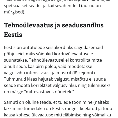
spetsiaalset seadet ja kaitsevahendeid (aurud on
mürgised).
Tehnoülevaatus ja seadusandlus
Eestis
Eestis on autotulede seisukord üks sagedasemaid
põhjuseid, miks sõidukid korduvülevaatusele
suunatakse. Tehnoülevaatusel ei kontrollita mitte
ainult seda, kas pirn põleb, vaid mõõdetakse
valgusvihu intensiivsust ja mustrit (lõikejoont).
Tuhmunud klaas hajutab valgust, mistõttu ei suuda
seade mõõta korrektset valgusvihku, ning tulemuseks
on märge “mittevastavus nõuetele”.
Samuti on oluline teada, et tulede toonimine (näiteks
lakkimine tumedaks) on Eestis rangelt keelatud ja toob
kaasa kohese ülevaatuse mitteläbimise ning võimaliku