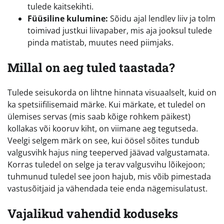
tulede kaitsekihti.
Füüsiline kulumine:
Sõidu ajal lendlev liiv ja tolm
toimivad justkui liivapaber, mis aja jooksul tulede
pinda matistab, muutes need piimjaks.
Millal on aeg tuled taastada?
Tulede seisukorda on lihtne hinnata visuaalselt, kuid on
ka spetsiifilisemaid märke. Kui märkate, et tuledel on
ülemises servas (mis saab kõige rohkem päikest)
kollakas või kooruv kiht, on viimane aeg tegutseda.
Veelgi selgem märk on see, kui öösel sõites tundub
valgusvihk hajus ning teeperved jäävad valgustamata.
Korras tuledel on selge ja terav valgusvihu lõikejoon;
tuhmunud tuledel see joon hajub, mis võib pimestada
vastusõitjaid ja vähendada teie enda nägemisulatust.
Vajalikud vahendid koduseks