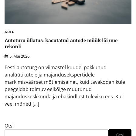
AUTO
Autoturu üllatus: kasutatud autode müük lõi uue
rekordi
5. Mai 2026
Eesti autoturg on viimastel kuudel pakkunud
analüütikutele ja majandusekspertidele
märkimisväärset mõtlemisainet, kuid tavakodanikule
peegeldab toimuv eelkõige muutunud
majanduskeskkonda ja ebakindlust tuleviku ees. Kui
veel mõned […]
Otsi
Otsi