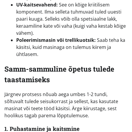
UV-kaitsevahend:
See on kõige kriitilisem
komponent. Ilma selleta tuhmuvad tuled uuesti
paari kuuga. Selleks võib olla spetsiaalne lakk,
keraamiline kate või vaha (kuigi vaha kestab kõige
vähem).
Poleerimismasin või trellikuotsik:
Saab teha ka
käsitsi, kuid masinaga on tulemus kiirem ja
ühtlasem.
Samm-sammuline õpetus tulede
taastamiseks
Järgnev protsess nõuab aega umbes 1-2 tundi,
sõltuvalt tulede seisukorrast ja sellest, kas kasutate
masinat või teete tööd käsitsi. Ärge kiirustage, sest
hoolikus tagab parema lõpptulemuse.
1. Puhastamine ja kaitsmine