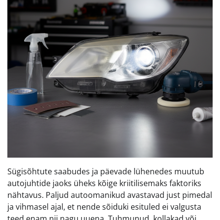
Sügisõhtute saabudes ja päevade lühenedes muutub
autojuhtide jaoks üheks kõige kriitilisemaks faktoriks
nähtavus. Paljud autoomanikud avastavad just pimedal
ja vihmasel ajal, et nende sõiduki esituled ei valgusta
teed enam nii nagu uuena. Tuhmunud, kollakad või