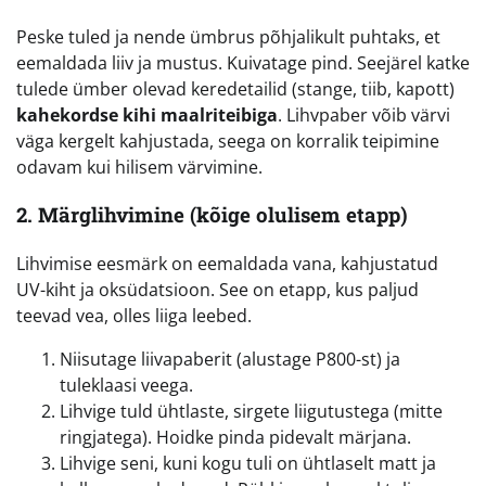
Peske tuled ja nende ümbrus põhjalikult puhtaks, et
eemaldada liiv ja mustus. Kuivatage pind. Seejärel katke
tulede ümber olevad keredetailid (stange, tiib, kapott)
kahekordse kihi maalriteibiga
. Lihvpaber võib värvi
väga kergelt kahjustada, seega on korralik teipimine
odavam kui hilisem värvimine.
2. Märglihvimine (kõige olulisem etapp)
Lihvimise eesmärk on eemaldada vana, kahjustatud
UV-kiht ja oksüdatsioon. See on etapp, kus paljud
teevad vea, olles liiga leebed.
Niisutage liivapaberit (alustage P800-st) ja
tuleklaasi veega.
Lihvige tuld ühtlaste, sirgete liigutustega (mitte
ringjatega). Hoidke pinda pidevalt märjana.
Lihvige seni, kuni kogu tuli on ühtlaselt matt ja