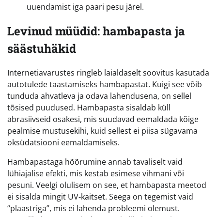
uuendamist iga paari pesu järel.
Levinud müüdid: hambapasta ja
säästuhäkid
Internetiavarustes ringleb laialdaselt soovitus kasutada
autotulede taastamiseks hambapastat. Kuigi see võib
tunduda ahvatleva ja odava lahendusena, on sellel
tõsised puudused. Hambapasta sisaldab küll
abrasiivseid osakesi, mis suudavad eemaldada kõige
pealmise mustusekihi, kuid sellest ei piisa sügavama
oksüdatsiooni eemaldamiseks.
Hambapastaga hõõrumine annab tavaliselt vaid
lühiajalise efekti, mis kestab esimese vihmani või
pesuni. Veelgi olulisem on see, et hambapasta meetod
ei sisalda mingit UV-kaitset. Seega on tegemist vaid
“plaastriga”, mis ei lahenda probleemi olemust.