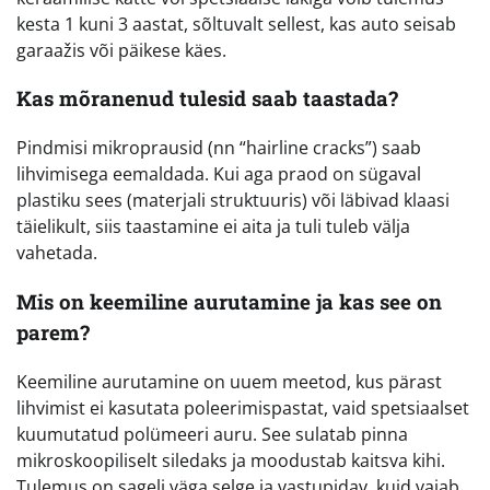
kesta 1 kuni 3 aastat, sõltuvalt sellest, kas auto seisab
garaažis või päikese käes.
Kas mõranenud tulesid saab taastada?
Pindmisi mikroprausid (nn “hairline cracks”) saab
lihvimisega eemaldada. Kui aga praod on sügaval
plastiku sees (materjali struktuuris) või läbivad klaasi
täielikult, siis taastamine ei aita ja tuli tuleb välja
vahetada.
Mis on keemiline aurutamine ja kas see on
parem?
Keemiline aurutamine on uuem meetod, kus pärast
lihvimist ei kasutata poleerimispastat, vaid spetsiaalset
kuumutatud polümeeri auru. See sulatab pinna
mikroskoopiliselt siledaks ja moodustab kaitsva kihi.
Tulemus on sageli väga selge ja vastupidav, kuid vajab