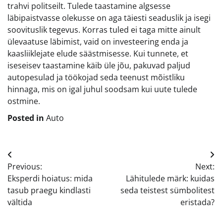
trahvi politseilt. Tulede taastamine algsesse
läbipaistvasse olekusse on aga täiesti seaduslik ja isegi
soovituslik tegevus. Korras tuled ei taga mitte ainult
ülevaatuse läbimist, vaid on investeering enda ja
kaasliiklejate elude säästmisesse. Kui tunnete, et
iseseisev taastamine käib üle jõu, pakuvad paljud
autopesulad ja töökojad seda teenust mõistliku
hinnaga, mis on igal juhul soodsam kui uute tulede
ostmine.
Posted in
Auto
Navigeerimine
Previous:
Next:
Eksperdi hoiatus: mida
Lähitulede märk: kuidas
tasub praegu kindlasti
seda teistest sümbolitest
vältida
eristada?