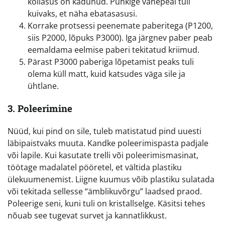
kollasus on kadunud. Pühkige vahepeal tuli
kuivaks, et näha ebatasasusi.
Korrake protsessi peenemate paberitega (P1200,
siis P2000, lõpuks P3000). Iga järgnev paber peab
eemaldama eelmise paberi tekitatud kriimud.
Pärast P3000 paberiga lõpetamist peaks tuli
olema küll matt, kuid katsudes väga sile ja
ühtlane.
3. Poleerimine
Nüüd, kui pind on sile, tuleb matistatud pind uuesti
läbipaistvaks muuta. Kandke poleerimispasta padjale
või lapile. Kui kasutate trelli või poleerimismasinat,
töötage madalatel pööretel, et vältida plastiku
ülekuumenemist. Liigne kuumus võib plastiku sulatada
või tekitada sellesse “ämblikuvõrgu” laadsed praod.
Poleerige seni, kuni tuli on kristallselge. Käsitsi tehes
nõuab see tugevat survet ja kannatlikkust.