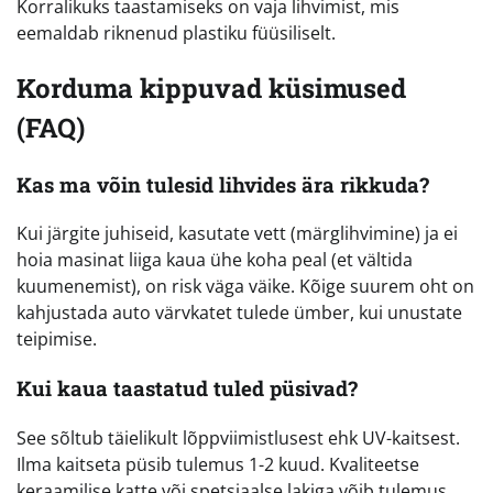
Korralikuks taastamiseks on vaja lihvimist, mis
eemaldab riknenud plastiku füüsiliselt.
Korduma kippuvad küsimused
(FAQ)
Kas ma võin tulesid lihvides ära rikkuda?
Kui järgite juhiseid, kasutate vett (märglihvimine) ja ei
hoia masinat liiga kaua ühe koha peal (et vältida
kuumenemist), on risk väga väike. Kõige suurem oht on
kahjustada auto värvkatet tulede ümber, kui unustate
teipimise.
Kui kaua taastatud tuled püsivad?
See sõltub täielikult lõppviimistlusest ehk UV-kaitsest.
Ilma kaitseta püsib tulemus 1-2 kuud. Kvaliteetse
keraamilise katte või spetsiaalse lakiga võib tulemus