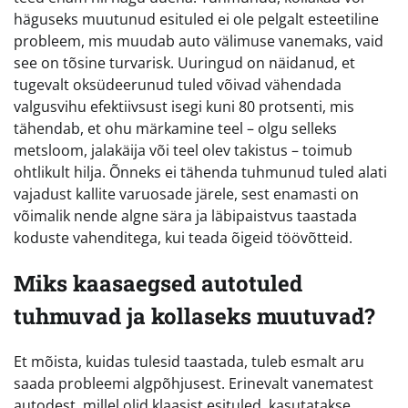
häguseks muutunud esituled ei ole pelgalt esteetiline
probleem, mis muudab auto välimuse vanemaks, vaid
see on tõsine turvarisk. Uuringud on näidanud, et
tugevalt oksüdeerunud tuled võivad vähendada
valgusvihu efektiivsust isegi kuni 80 protsenti, mis
tähendab, et ohu märkamine teel – olgu selleks
metsloom, jalakäija või teel olev takistus – toimub
ohtlikult hilja. Õnneks ei tähenda tuhmunud tuled alati
vajadust kallite varuosade järele, sest enamasti on
võimalik nende algne sära ja läbipaistvus taastada
koduste vahenditega, kui teada õigeid töövõtteid.
Miks kaasaegsed autotuled
tuhmuvad ja kollaseks muutuvad?
Et mõista, kuidas tulesid taastada, tuleb esmalt aru
saada probleemi algpõhjusest. Erinevalt vanematest
autodest, millel olid klaasist esituled, kasutatakse