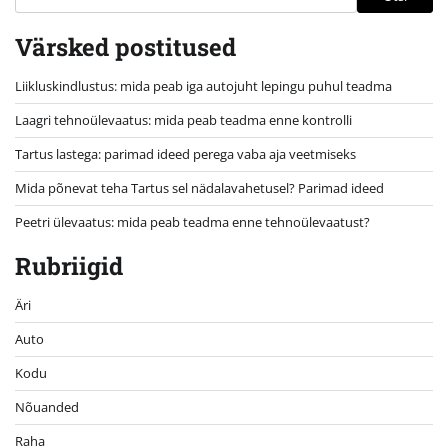
Värsked postitused
Liikluskindlustus: mida peab iga autojuht lepingu puhul teadma
Laagri tehnoülevaatus: mida peab teadma enne kontrolli
Tartus lastega: parimad ideed perega vaba aja veetmiseks
Mida põnevat teha Tartus sel nädalavahetusel? Parimad ideed
Peetri ülevaatus: mida peab teadma enne tehnoülevaatust?
Rubriigid
Äri
Auto
Kodu
Nõuanded
Raha