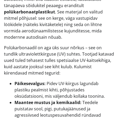
tänapäeva sõidukitel peaaegu eranditult
polükarbonaatplastikut
. See materjal on valitud
mitmel põhjusel: see on kerge, väga vastupidav
löökidele (näiteks kivitäketele) ning seda on lihtne
vormida aerodünaamilistesse kujunditesse, mida
modernne autodisain nõuab.
Polükarbonaadil on aga üks suur nõrkus – see on
tundlik ultraviolettkiirguse (UV) suhtes. Tootjad katavad
uued tuled tehasest tulles spetsiaalse UV-kaitsekihiga,
kuid aastate jooksul see kiht kulub. Kulumist
kiirendavad mitmed tegurid:
Päikesevalgus:
Pidev UV-kiirgus lagundab
plastiku pealmist kihti, põhjustades
oksüdatsiooni, mis väljendub kollaka toonina.
Maantee mustus ja kemikaalid:
Teedele
puistatav sool, pigi, putukajäänused ja
agressiivsed leotuspesuvahendid ründavad