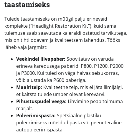
taastamiseks
Tulede taastamiseks on müügil palju erinevaid
komplekte (“Headlight Restoration Kit”), kuid sama
tulemuse saab saavutada ka eraldi ostetud tarvikutega,
mis on tihti odavam ja kvaliteetsem lahendus. Tööks
läheb vaja järgmist:
Veekindel liivapaber:
Soovitatav on varuda
erineva karedusega paberid: P800, P1200, P2000
ja P3000. Kui tuled on väga halvas seisukorras,
võib alustada ka P600 paberiga.
Maalriteip:
Kvaliteetne teip, mis ei jäta liimijälgi,
et kaitsta tulede ümber olevat kerevärvi.
Pihustuspudel veega:
Lihvimine peab toimuma
märjalt.
Poleerimispasta:
Spetsiaalne plastiku
poleerimiseks mõeldud pasta või peeneteraline
autopoleerimispasta.