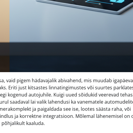
a, vaid pigem hädavajalik abivahend, mis muudab igapäev
. Eriti just kitsastes linnatingimustes või suurtes parklate
gi kogenud autojuhile. Kuigi uued sõidukid veerevad tehasel
ul saadaval lai valik lahendusi ka vanematele automudelite
erakomplekt ja paigaldada see ise, lootes säästa raha, või
kindlus ja korrektne integratsioon. Mõlemal lähenemisel on
 põhjalikult kaaluda.