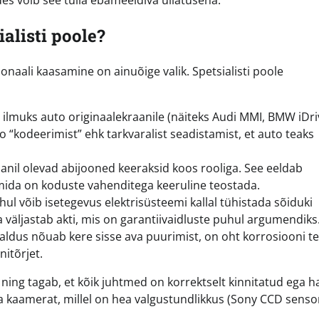
alisti poole?
onaali kaasamine on ainuõige valik. Spetsialisti poole
lt ilmuks auto originaalekraanile (näiteks Audi MMI, BMW iDri
 “kodeerimist” ehk tarkvaralist seadistamist, et auto teaks
aanil olevad abijooned keeraksid koos rooliga. See eeldab
mida on koduste vahenditega keeruline teostada.
hul võib isetegevus elektrisüsteemi kallal tühistada sõiduki
ja väljastab akti, mis on garantiivaidluste puhul argumendiks
ldus nõuab kere sisse ava puurimist, on oht korrosiooni te
nitõrjet.
 ning tagab, et kõik juhtmed on korrektselt kinnitatud ega h
a kaamerat, millel on hea valgustundlikkus (Sony CCD sensor