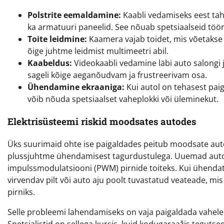
Polstrite eemaldamine:
Kaabli vedamiseks eest tah
ka armatuuri paneelid. See nõuab spetsiaalseid töörii
Toite leidmine:
Kaamera vajab toidet, mis võetakse 
õige juhtme leidmist multimeetri abil.
Kaabeldus:
Videokaabli vedamine läbi auto salongi ja
sageli kõige aeganõudvam ja frustreerivam osa.
Ühendamine ekraaniga:
Kui autol on tehasest paig
võib nõuda spetsiaalset vaheplokki või üleminekut.
Elektrisüsteemi riskid moodsates autodes
Üks suurimaid ohte ise paigaldades peitub moodsate auto
plussjuhtme ühendamisest tagurdustulega. Uuemad aut
impulssmodulatsiooni (PWM) pirnide toiteks. Kui ühenda
virvendav pilt või auto aju poolt tuvastatud veateade, mis 
pirniks.
Selle probleemi lahendamiseks on vaja paigaldada vahele re
Spetsialistid on sellega kursis, kuid kodugaraažis tegutse