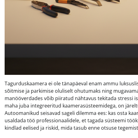
Tagurduskaamera ei ole tänapäeval enam ammu luksuslis
sõitmise ja parkimise oluliselt ohutumaks ning mugavamaks
manööverdades võib piiratud nähtavus tekitada stressi ise
maha juba integreeritud kaamerasüsteemidega, on järeltur
Autoomanikud seisavad sageli dilemma ees: kas osta kaam
usaldada töö professionaalidele, et tagada süsteemi töö
kindlad eelised ja riskid, mida tasub enne otsuse tegemist