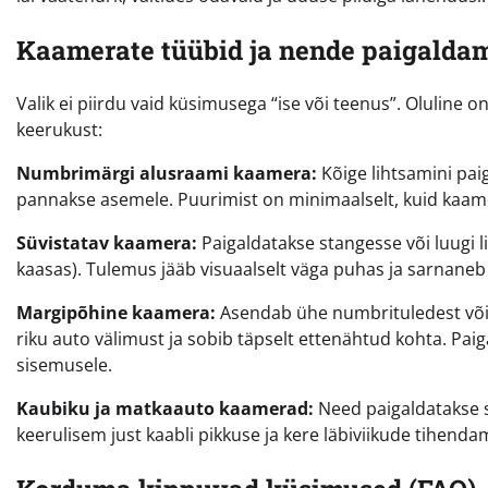
Kaamerate tüübid ja nende paigaldam
Valik ei piirdu vaid küsimusega “ise või teenus”. Oluline
keerukust:
Numbrimärgi alusraami kaamera:
Kõige lihtsamini pai
pannakse asemele. Puurimist on minimaalselt, kuid kaamer
Süvistatav kaamera:
Paigaldatakse stangesse või luugi li
kaasas). Tulemus jääb visuaalselt väga puhas ja sarnaneb
Margipõhine kaamera:
Asendab ühe numbrituledest või 
riku auto välimust ja sobib täpselt ettenähtud kohta. Pai
sisemusele.
Kaubiku ja matkaauto kaamerad:
Need paigaldatakse s
keerulisem just kaabli pikkuse ja kere läbiviikude tihendam