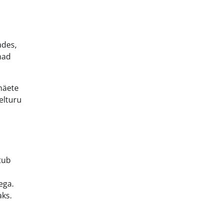
ades,
mad
näete
elturu
tub
ega.
aks.