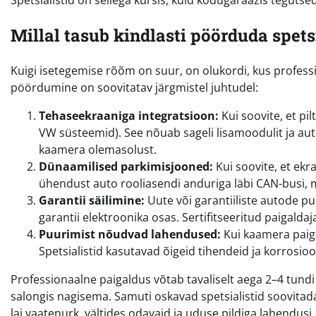
Millal tasub kindlasti pöörduda spetsi
Kuigi isetegemise rõõm on suur, on olukordi, kus professi
pöördumine on soovitatav järgmistel juhtudel:
Tehaseekraaniga integratsioon:
Kui soovite, et pi
VW süsteemid). See nõuab sageli lisamoodulit ja auto
kaamera olemasolust.
Dünaamilised parkimisjooned:
Kui soovite, et ekr
ühendust auto rooliasendi anduriga läbi CAN-busi, 
Garantii säilimine:
Uute või garantiiliste autode pu
garantii elektroonika osas. Sertifitseeritud paigalda
Puurimist nõudvad lahendused:
Kui kaamera paiga
Spetsialistid kasutavad õigeid tihendeid ja korrosioo
Professionaalne paigaldus võtab tavaliselt aega 2–4 tundi
salongis nagisema. Samuti oskavad spetsialistid soovitad
lai vaatenurk, vältides odavaid ja uduse pildiga lahendusi.