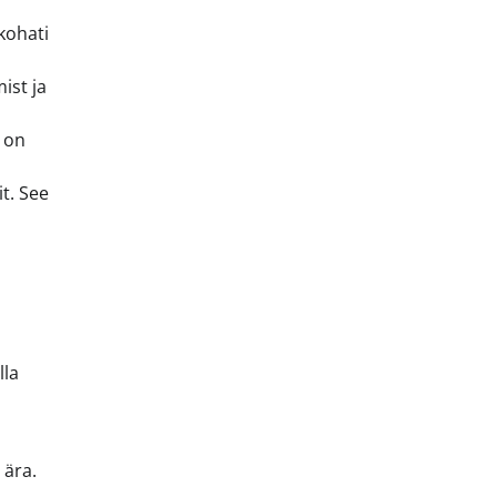
kohati
ist ja
) on
t. See
lla
 ära.