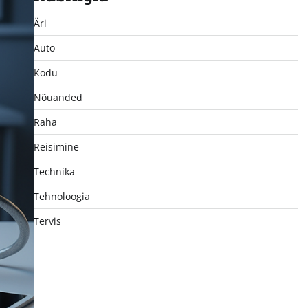
Äri
Auto
Kodu
Nõuanded
Raha
Reisimine
Technika
Tehnoloogia
Tervis