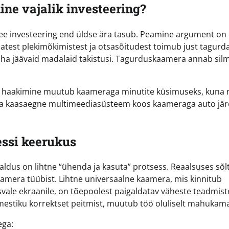
ne vajalik investeering?
see investeering end üldse ära tasub. Peamine argument on
ematest plekimõkimistest ja otsasõitudest toimub just tagurd
aha jäävaid madalaid takistusi. Tagurduskaamera annab sil
ha haakimine muutub kaameraga minutite küsimuseks, kuna 
k ja kaasaegne multimeediasüsteem koos kaameraga auto jär
essi keerukus
dus on lihtne “ühenda ja kasuta” protsess. Reaalsuses sõl
kaamera tüübist. Lihtne universaalne kaamera, mis kinnitub
svale ekraanile, on tõepoolest paigaldatav väheste teadmist
uhtmestiku korrektset peitmist, muutub töö oluliselt mahukam
ega: