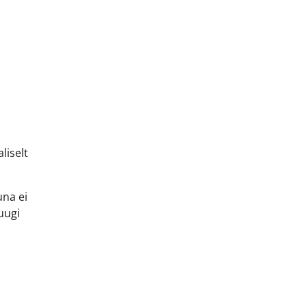
liselt
na ei
uugi