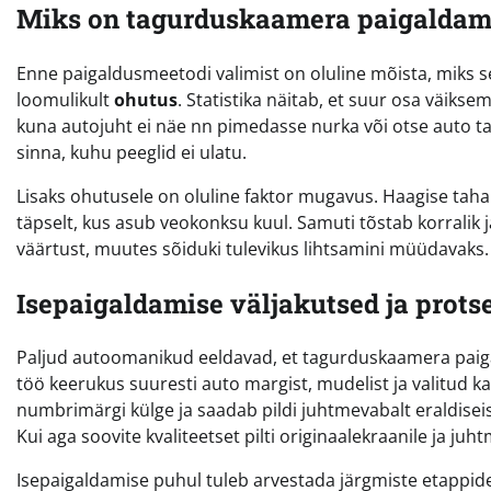
Miks on tagurduskaamera paigaldami
Enne paigaldusmeetodi valimist on oluline mõista, miks 
loomulikult
ohutus
. Statistika näitab, et suur osa väiks
kuna autojuht ei näe nn pimedasse nurka või otse auto t
sinna, kuhu peeglid ei ulatu.
Lisaks ohutusele on oluline faktor mugavus. Haagise ta
täpselt, kus asub veokonksu kuul. Samuti tõstab korrali
väärtust, muutes sõiduki tulevikus lihtsamini müüdavaks.
Isepaigaldamise väljakutsed ja prots
Paljud autoomanikud eeldavad, et tagurduskaamera paigal
töö keerukus suuresti auto margist, mudelist ja valitud 
numbrimärgi külge ja saadab pildi juhtmevabalt eraldisei
Kui aga soovite kvaliteetset pilti originaalekraanile ja j
Isepaigaldamise puhul tuleb arvestada järgmiste etappid