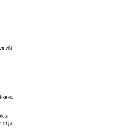
ve või
.
kkeks.
akka
id) ja