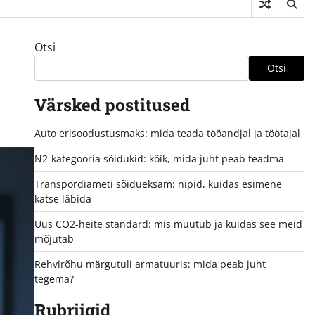
Otsi
Otsi
Värsked postitused
Auto erisoodustusmaks: mida teada tööandjal ja töötajal
N2-kategooria sõidukid: kõik, mida juht peab teadma
Transpordiameti sõidueksam: nipid, kuidas esimene
katse läbida
Uus CO2-heite standard: mis muutub ja kuidas see meid
mõjutab
Rehvirõhu märgutuli armatuuris: mida peab juht
tegema?
Rubriigid