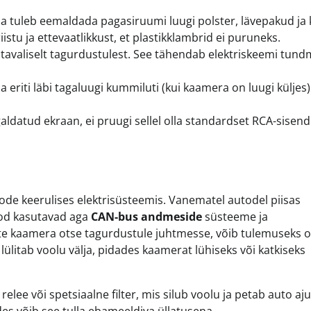
a tuleb eemaldada pagasiruumi luugi polster, lävepakud ja 
stu ja ettevaatlikkust, et plastikklambrid ei puruneks.
tavaliselt tagurdustulest. See tähendab elektriskeemi tundm
 eriti läbi tagaluugi kummiluti (kui kaamera on luugi küljes
aldatud ekraan, ei pruugi sellel olla standardset RCA-sisendi
de keerulises elektrisüsteemis. Vanematel autodel piisas
od kasutavad aga
CAN-bus andmeside
süsteeme ja
te kaamera otse tagurdustule juhtmesse, võib tulemuseks o
lülitab voolu välja, pidades kaamerat lühiseks või katkiseks
lee või spetsiaalne filter, mis silub voolu ja petab auto aju
des võib see tulla ebameeldiva üllatusena.