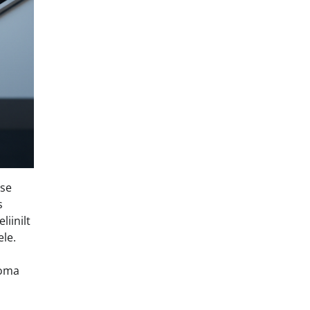
ase
s
iinilt
le.
 oma