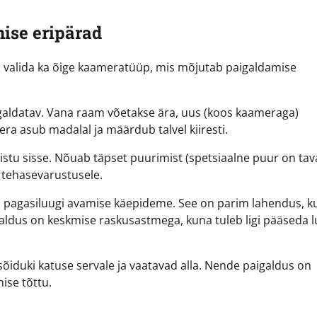
ise eripärad
 on valida ka õige kaameratüüp, mis mõjutab paigaldamise
galdatav. Vana raam võetakse ära, uus (koos kaameraga)
a asub madalal ja määrdub talvel kiiresti.
istu sisse. Nõuab täpset puurimist (spetsiaalne puur on tava
 tehasevarustusele.
pagasiluugi avamise käepideme. See on parim lahendus, ku
galdus on keskmise raskusastmega, kuna tuleb ligi pääseda l
õiduki katuse servale ja vaatavad alla. Nende paigaldus on
ise tõttu.