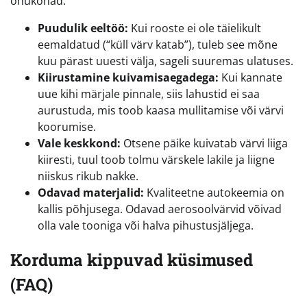
ohukohad:
Puudulik eeltöö:
Kui rooste ei ole täielikult
eemaldatud (“küll värv katab”), tuleb see mõne
kuu pärast uuesti välja, sageli suuremas ulatuses.
Kiirustamine kuivamisaegadega:
Kui kannate
uue kihi märjale pinnale, siis lahustid ei saa
aurustuda, mis toob kaasa mullitamise või värvi
koorumise.
Vale keskkond:
Otsene päike kuivatab värvi liiga
kiiresti, tuul toob tolmu värskele lakile ja liigne
niiskus rikub nakke.
Odavad materjalid:
Kvaliteetne autokeemia on
kallis põhjusega. Odavad aerosoolvärvid võivad
olla vale tooniga või halva pihustusjäljega.
Korduma kippuvad küsimused
(FAQ)