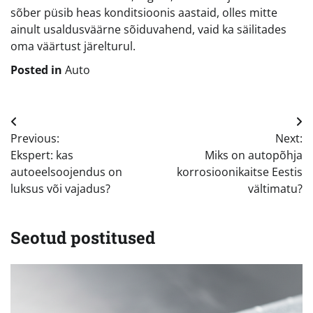
sõber püsib heas konditsioonis aastaid, olles mitte
ainult usaldusväärne sõiduvahend, vaid ka säilitades
oma väärtust järelturul.
Posted in
Auto
Navigeerimine
Previous:
Next:
Ekspert: kas
Miks on autopõhja
autoeelsoojendus on
korrosioonikaitse Eestis
luksus või vajadus?
vältimatu?
Seotud postitused