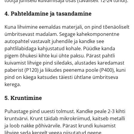
tootja juhiseid kuivamisaja osas (tavaliselt 12-24 tundi).
4. Pahteldamine ja tasandamine
Kuna lihvimine eemaldas materjali, on pind tõenäoliselt
ümbritsevast madalam. Segage kahekomponentne
autopahtel vastavalt juhendile ja kandke see
pahtlilabidaga kahjustatud kohale. Püüdke kanda
pigem õhukesi kihte kui ühte paksu. Pärast pahtli
kuivamist lihvige pind siledaks, alustades karedamast
paberist (P120) ja liikudes peenema poole (P400), kuni
pind on käega katsudes täiesti ühtlane ümbritseva
kerega.
5. Kruntimine
Puhastage pind uuesti tolmust. Kandke peale 2-3 kihti
kruntvärvi. Krunt täidab mikrokriimud, kaitseb metalli
ja loob nakke põhivärvile. Pärast krundi kuivamist
lihvige seda kergelt veega niisutatud peene