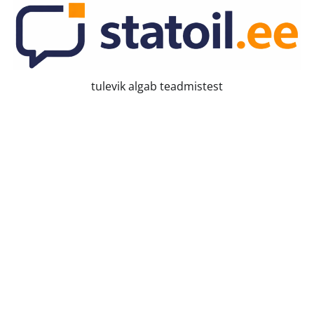
Skip
to
content
tulevik algab teadmistest