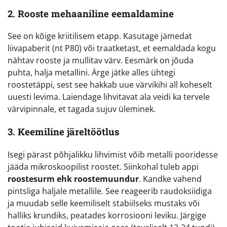
2. Rooste mehaaniline eemaldamine
See on kõige kriitilisem etapp. Kasutage jämedat
liivapaberit (nt P80) või traatketast, et eemaldada kogu
nähtav rooste ja mullitav värv. Eesmärk on jõuda
puhta, halja metallini. Ärge jätke alles ühtegi
roostetäppi, sest see hakkab uue värvikihi all koheselt
uuesti levima. Laiendage lihvitavat ala veidi ka tervele
värvipinnale, et tagada sujuv üleminek.
3. Keemiline järeltöötlus
Isegi pärast põhjalikku lihvimist võib metalli pooridesse
jääda mikroskoopilist roostet. Siinkohal tuleb appi
roostesurm ehk roostemuundur
. Kandke vahend
pintsliga haljale metallile. See reageerib raudoksiidiga
ja muudab selle keemiliselt stabiilseks mustaks või
halliks krundiks, peatades korrosiooni leviku. Järgige