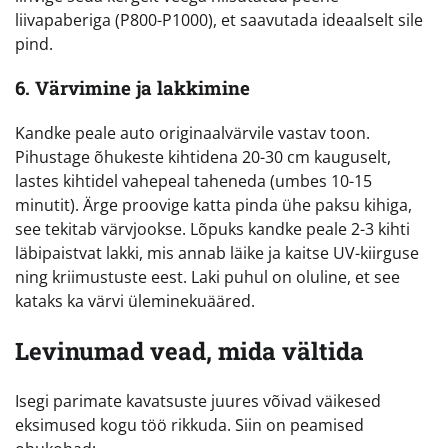
liivapaberiga (P800-P1000), et saavutada ideaalselt sile
pind.
6. Värvimine ja lakkimine
Kandke peale auto originaalvärvile vastav toon.
Pihustage õhukeste kihtidena 20-30 cm kauguselt,
lastes kihtidel vahepeal taheneda (umbes 10-15
minutit). Ärge proovige katta pinda ühe paksu kihiga,
see tekitab värvjookse. Lõpuks kandke peale 2-3 kihti
läbipaistvat lakki, mis annab läike ja kaitse UV-kiirguse
ning kriimustuste eest. Laki puhul on oluline, et see
kataks ka värvi üleminekuääred.
Levinumad vead, mida vältida
Isegi parimate kavatsuste juures võivad väikesed
eksimused kogu töö rikkuda. Siin on peamised