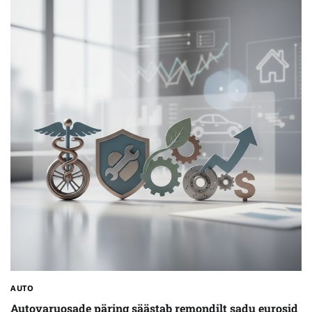
AUTO
Autovaruosade päring säästab remondilt sadu eurosid