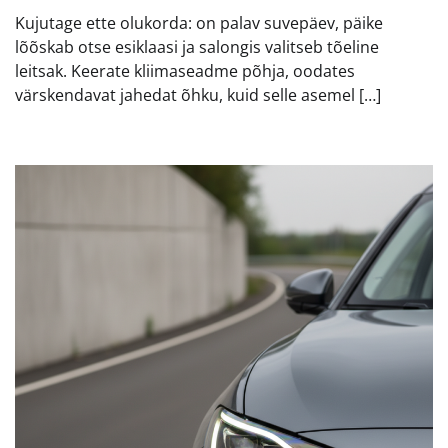
Kujutage ette olukorda: on palav suvepäev, päike
lõõskab otse esiklaasi ja salongis valitseb tõeline
leitsak. Keerate kliimaseadme põhja, oodates
värskendavat jahedat õhku, kuid selle asemel […]