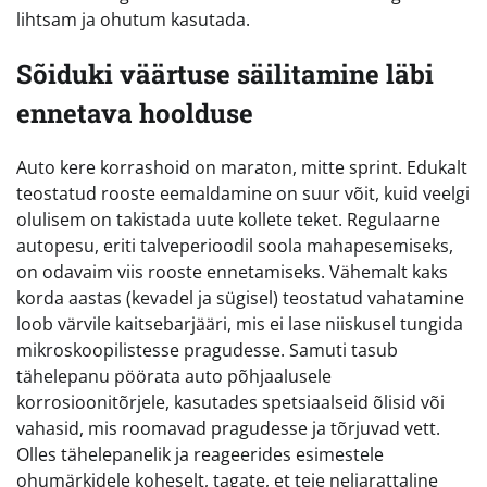
lihtsam ja ohutum kasutada.
Sõiduki väärtuse säilitamine läbi
ennetava hoolduse
Auto kere korrashoid on maraton, mitte sprint. Edukalt
teostatud rooste eemaldamine on suur võit, kuid veelgi
olulisem on takistada uute kollete teket. Regulaarne
autopesu, eriti talveperioodil soola mahapesemiseks,
on odavaim viis rooste ennetamiseks. Vähemalt kaks
korda aastas (kevadel ja sügisel) teostatud vahatamine
loob värvile kaitsebarjääri, mis ei lase niiskusel tungida
mikroskoopilistesse pragudesse. Samuti tasub
tähelepanu pöörata auto põhjaalusele
korrosioonitõrjele, kasutades spetsiaalseid õlisid või
vahasid, mis roomavad pragudesse ja tõrjuvad vett.
Olles tähelepanelik ja reageerides esimestele
ohumärkidele koheselt, tagate, et teie neljarattaline