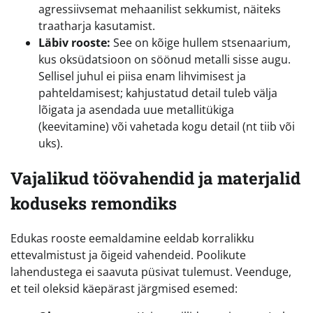
agressiivsemat mehaanilist sekkumist, näiteks
traatharja kasutamist.
Läbiv rooste:
See on kõige hullem stsenaarium,
kus oksüdatsioon on söönud metalli sisse augu.
Sellisel juhul ei piisa enam lihvimisest ja
pahteldamisest; kahjustatud detail tuleb välja
lõigata ja asendada uue metallitükiga
(keevitamine) või vahetada kogu detail (nt tiib või
uks).
Vajalikud töövahendid ja materjalid
koduseks remondiks
Edukas rooste eemaldamine eeldab korralikku
ettevalmistust ja õigeid vahendeid. Poolikute
lahendustega ei saavuta püsivat tulemust. Veenduge,
et teil oleksid käepärast järgmised esemed: