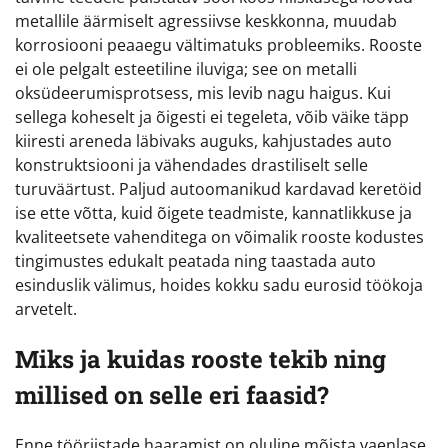
metallile äärmiselt agressiivse keskkonna, muudab
korrosiooni peaaegu vältimatuks probleemiks. Rooste
ei ole pelgalt esteetiline iluviga; see on metalli
oksüdeerumisprotsess, mis levib nagu haigus. Kui
sellega koheselt ja õigesti ei tegeleta, võib väike täpp
kiiresti areneda läbivaks auguks, kahjustades auto
konstruktsiooni ja vähendades drastiliselt selle
turuväärtust. Paljud autoomanikud kardavad keretöid
ise ette võtta, kuid õigete teadmiste, kannatlikkuse ja
kvaliteetsete vahenditega on võimalik rooste kodustes
tingimustes edukalt peatada ning taastada auto
esinduslik välimus, hoides kokku sadu eurosid töökoja
arvetelt.
Miks ja kuidas rooste tekib ning
millised on selle eri faasid?
Enne tööriistade haaramist on oluline mõista vaenlase