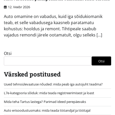
12. Veebr 2026
Auto omamine on vabadus, kuid iga sõidukiomanik
teab, et selle vabadusega kaasneb paratamatu
kohustus: hooldus ja remont. Tihtipeale saabub
vajadus remondi järele ootamatult, olgu selleks […]
Otsi
Otsi
Värsked postitused
Uued tehnoülevaatuse nõuded: mida peab iga autojuht teadma?
L7e-kategooria sõiduk: mida teada registreerimisest ja loast
Mida teha Tartus lastega? Parimad ideed perepäevaks
Auto erisoodustusmaks: mida teada tööandjal ja töötajal