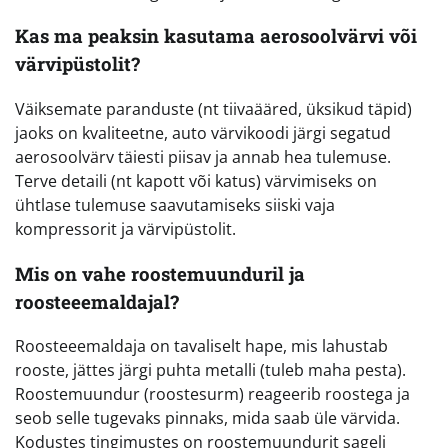
Kas ma peaksin kasutama aerosoolvärvi või
värvipüstolit?
Väiksemate paranduste (nt tiivaääred, üksikud täpid)
jaoks on kvaliteetne, auto värvikoodi järgi segatud
aerosoolvärv täiesti piisav ja annab hea tulemuse.
Terve detaili (nt kapott või katus) värvimiseks on
ühtlase tulemuse saavutamiseks siiski vaja
kompressorit ja värvipüstolit.
Mis on vahe roostemuunduril ja
roosteeemaldajal?
Roosteeemaldaja on tavaliselt hape, mis lahustab
rooste, jättes järgi puhta metalli (tuleb maha pesta).
Roostemuundur (roostesurm) reageerib roostega ja
seob selle tugevaks pinnaks, mida saab üle värvida.
Kodustes tingimustes on roostemuundurit sageli