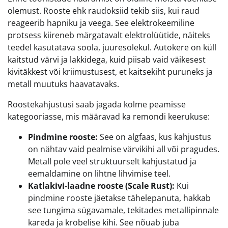
olemust. Rooste ehk raudoksiid tekib siis, kui raud
reageerib hapniku ja veega. See elektrokeemiline
protsess kiireneb märgatavalt elektrolüütide, näiteks
teedel kasutatava soola, juuresolekul. Autokere on küll
kaitstud värvi ja lakkidega, kuid piisab vaid väikesest
kivitäkkest või kriimustusest, et kaitsekiht puruneks ja
metall muutuks haavatavaks.
Roostekahjustusi saab jagada kolme peamisse
kategooriasse, mis määravad ka remondi keerukuse:
Pindmine rooste:
See on algfaas, kus kahjustus
on nähtav vaid pealmise värvikihi all või pragudes.
Metall pole veel struktuurselt kahjustatud ja
eemaldamine on lihtne lihvimise teel.
Katlakivi-laadne rooste (Scale Rust):
Kui
pindmine rooste jäetakse tähelepanuta, hakkab
see tungima sügavamale, tekitades metallipinnale
kareda ja krobelise kihi. See nõuab juba