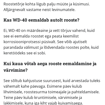
Roostetõrje kohta liigub palju müüte ja küsimusi.
Alljärgnevalt vastame neist levinumatele.
Kas WD-40 eemaldab autolt rooste?
Ei, WD-40 on määrdeaine ja vett tõrjuv vahend, kuid
see ei eemalda roostet ega peata keemilist
korrosiooniprotsessi püsivalt. See võib ajutiselt
parandada välimust ja lõdvendada roostes polte, kuid
keretöödeks see ei sobi.
Kui kaua võtab aega rooste eemaldamine ja
värvimine?
See sõltub kahjustuse suurusest, kuid arvestada tuleks
vähemalt kahe päevaga. Esimene päev kulub
lihvimisele, roostesurma toimeajale ja pahteldamisele.
Teine päev kulub kruntimisele, värvimisele ja
lakkimisele, kuna iga kiht vajab kuivamisaega.