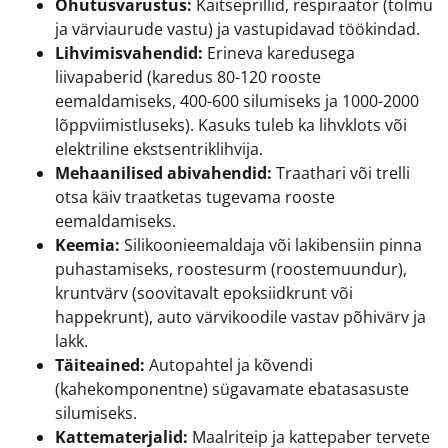
Ohutusvarustus:
Kaitseprillid, respiraator (tolmu
ja värviaurude vastu) ja vastupidavad töökindad.
Lihvimisvahendid:
Erineva karedusega
liivapaberid (karedus 80-120 rooste
eemaldamiseks, 400-600 silumiseks ja 1000-2000
lõppviimistluseks). Kasuks tuleb ka lihvklots või
elektriline ekstsentriklihvija.
Mehaanilised abivahendid:
Traathari või trelli
otsa käiv traatketas tugevama rooste
eemaldamiseks.
Keemia:
Silikoonieemaldaja või lakibensiin pinna
puhastamiseks, roostesurm (roostemuundur),
kruntvärv (soovitavalt epoksiidkrunt või
happekrunt), auto värvikoodile vastav põhivärv ja
lakk.
Täiteained:
Autopahtel ja kõvendi
(kahekomponentne) sügavamate ebatasasuste
silumiseks.
Kattematerjalid:
Maalriteip ja kattepaber tervete