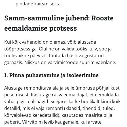
pindade kaitsmiseks.
Samm-sammuline juhend: Rooste
eemaldamise protsess
Kui kõik vahendid on olemas, võib alustada
tööprotsessiga. Oluline on valida tööks kuiv, soe ja
tuulevaikne päev või töötada hästi valgustatud
garaažis. Niiskus on värvimistööde suurim vaenlane.
1. Pinna puhastamine ja isoleerimine
Alustage remonditava ala ja selle ümbruse põhjalikust
pesemisest. Kasutage rasvaeemaldajat, et eemaldada
vaha, pigi ja õlijäägid. Seejärel katke hoolikalt kinni kõik
detailid, mis ei vaja remonti (klaasid, tihendid, tuled,
kõrvalolevad keredetailid), kasutades maalriteipi ja
paberit. Värvitolm levib kaugemale, kui arvate.