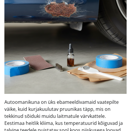
Autoomanikuna on üks ebameeldivamaid vaatepilte
väike, kuid kurjakuulutav pruunikas täpp, mis on
tekkinud sõiduki muidu laitmatule värvkattele.
Eestimaa heitlik kliima, kus temperatuurid kõiguvad ja
talvine teedele puistatav sool koos niiskusega loovad