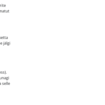
rite
amatut
ketta
e jälgi
ss).
kunagi
 selle