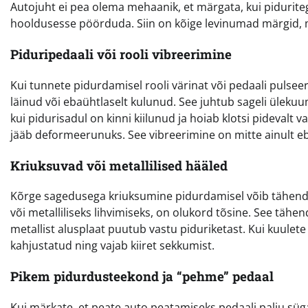
Autojuht ei pea olema mehaanik, et märgata, kui piduriteg
hooldusesse pöörduda. Siin on kõige levinumad märgid, mi
Piduripedaali või rooli vibreerimine
Kui tunnete pidurdamisel rooli värinat või pedaali pulseer
läinud või ebaühtlaselt kulunud. See juhtub sageli ülekuu
kui pidurisadul on kinni kiilunud ja hoiab klotsi pidevalt
jääb deformeerunuks. See vibreerimine on mitte ainult eb
Kriuksuvad või metallilised hääled
Kõrge sagedusega kriuksumine pidurdamisel võib tähendad
või metalliliseks lihvimiseks, on olukord tõsine. See tähend
metallist alusplaat puutub vastu piduriketast. Kui kuulete 
kahjustatud ning vajab kiiret sekkumist.
Pikem pidurdusteekond ja “pehme” pedaal
Kui märkate, et peate auto peatamiseks pedaali palju süga