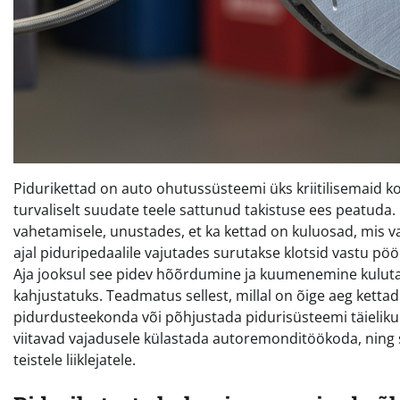
Pidurikettad on auto ohutussüsteemi üks kriitilisemaid kom
turvaliselt suudate teele sattunud takistuse ees peatuda
vahetamisele, unustades, et ka kettad on kuluosad, mis va
ajal piduripedaalile vajutades surutakse klotsid vastu pö
Aja jooksul see pidev hõõrdumine ja kuumenemine kulutab
kahjustatuks. Teadmatus sellest, millal on õige aeg ketta
pidurdusteekonda või põhjustada pidurisüsteemi täieliku 
viitavad vajadusele külastada autoremonditöökoda, ning selg
teistele liiklejatele.