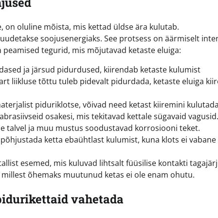
hjused
on oluline mõista, mis kettad üldse ära kulutab.
muudetakse soojusenergiaks. See protsess on äärmiselt inte
 peamised tegurid, mis mõjutavad ketaste eluiga:
dased ja järsud pidurdused, kiirendab ketaste kulumist
t liikluse tõttu tuleb pidevalt pidurdada, ketaste eluiga kii
aterjalist piduriklotse, võivad need ketast kiiremini kulutada
abrasiivseid osakesi, mis tekitavad kettale sügavaid vagusid
 talvel ja muu mustus soodustavad korrosiooni teket.
 põhjustada ketta ebaühtlast kulumist, kuna klots ei vabane
list esemed, mis kuluvad lihtsalt füüsilise kontakti tagajärje
, millest õhemaks muutunud ketas ei ole enam ohutu.
pidurikettaid vahetada