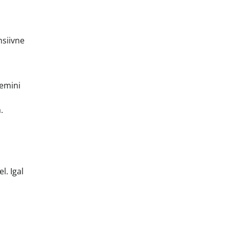
nsiivne
remini
.
.
l. Igal