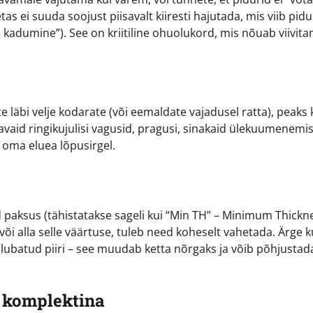
 ei suuda soojust piisavalt kiiresti hajutada, mis viib pidu
 kadumine”). See on kriitiline ohuolukord, mis nõuab viivit
te läbi velje kodarate (või eemaldate vajadusel ratta), peaks 
ügavaid ringikujulisi vagusid, pragusi, sinakaid ülekuumenemis
 oma eluea lõpusirgel.
 paksus (tähistatakse sageli kui “Min TH” – Minimum Thickne
õi alla selle väärtuse, tuleb need koheselt vahetada. Ärge 
a lubatud piiri – see muudab ketta nõrgaks ja võib põhjustada
a komplektina