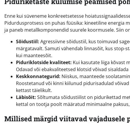
Piduriketaste kulumise peamised põ
Enne kui süveneme konkreetsetesse hoiatussignaalidesse, 
Pidurdusprotsess on puhas füüsika: kineetiline energia 
ja paneb metallkomponendid suurele koormusele. Siin on
Sõidustiil:
Agressiivne sõidustiil, kus toimuvad sage
märgatavalt. Samuti vähendab linnasõit, kus stop-star
kui maanteesõit.
Piduriklotside kvaliteet:
Kui kasutate liiga kõvast m
Odavad või ebakvaliteetsed klotsid võivad sisaldada 
Keskkonnategurid:
Niiskus, maanteede soolatamine
Roostetanud või kinni kiilunud pidurisadulad võivad
kettast täielikult.
Läbisõit:
Sõltumata sõidustiilist on pidurikettad metal
kettal on tootja poolt määratud minimaalne paksus
Millised märgid viitavad vajadusele 