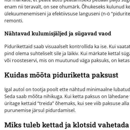
enam nii teravalt, on see ohumärk. Õhukeseks kulunud ketas
ülekuumenemiseni ja efektiivsuse languseni (n-ö “pidurite
remonti.
Nähtavad kulumisjäljed ja sügavad vaod
Pidurikettaid saab visuaalselt kontrollida ka ise. Kui vaata
pind olema suhteliselt sile ja läikiv. Kui märkate kettal s
või roosteservi, mis on muutunud väga paksuks, on ketas
Kuidas mõõta piduriketta paksust
Igal autol on tootja poolt ette nähtud minimaalne lubatud
Seda saab mõõta nihikuga. Kui ketta paksus on lähedane v
üritage kettaid “treida” õhemaks, kui see viib paksuse all
purunemise järsul pidurdamisel.
Miks tuleb kettad ja klotsid vahetad