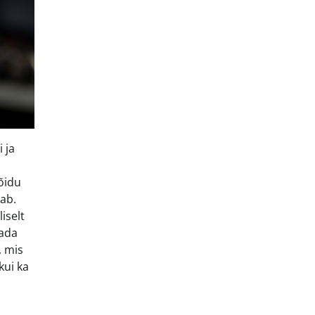
 ja
õidu
dab.
iselt
dada
, mis
kui ka