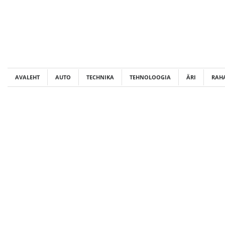
Skip
to
content
AVALEHT
AUTO
TECHNIKA
TEHNOLOOGIA
ÄRI
RAH