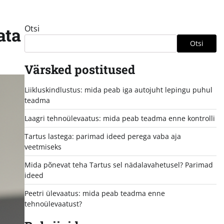
Otsi
ata
Otsi
Värsked postitused
Liikluskindlustus: mida peab iga autojuht lepingu puhul
teadma
Laagri tehnoülevaatus: mida peab teadma enne kontrolli
Tartus lastega: parimad ideed perega vaba aja
veetmiseks
Mida põnevat teha Tartus sel nädalavahetusel? Parimad
ideed
Peetri ülevaatus: mida peab teadma enne
tehnoülevaatust?