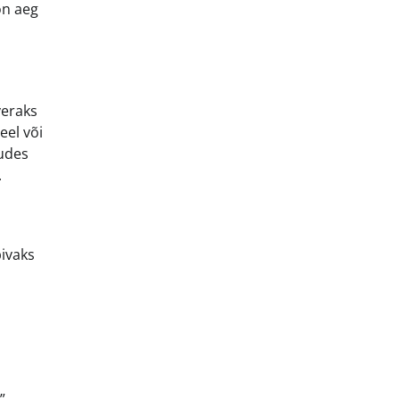
on aeg
veraks
eel või
tudes
.
pivaks
”