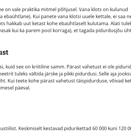
ee on vale praktika mitmel põhjusel. Vana klots on kulunud
ba ebaühtlane). Kui panete vana klotsi uuele kettale, ei saa 
ots hakkab uut ketast kohe ebaühtlaselt kulutama. Alati tule
i vasak kui ka parem pool korraga), et tagada pidurdusjõu üh
ust
i, kuid see on kriitiline samm. Pärast vahetust ei ole piduri
it tuleks vältida järske ja pikki pidurdusi. Selle aja jooks
iht. Kui teete kohe pärast vahetust täispidurduse, võivad ke
imesel päeval.
dustiilist. Keskmiselt kestavad pidurikettad 60 000 kuni 120 