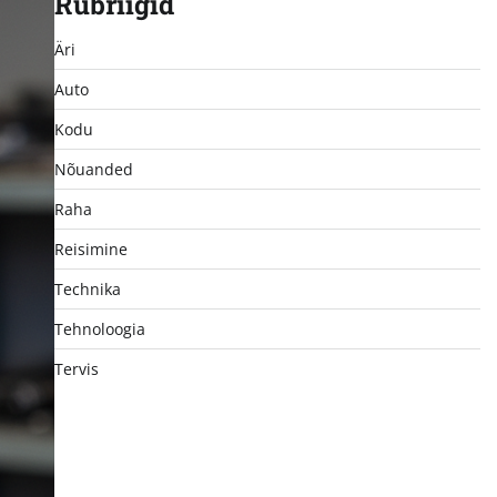
Rubriigid
Äri
Auto
Kodu
Nõuanded
Raha
Reisimine
Technika
Tehnoloogia
Tervis