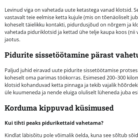
Levinud viga on vahetada uute ketastega vanad klotsid. S
vastavalt teie eelmise ketta kujule (mis on tõenäoliselt ju
koheselt täielikku kontakti, pidurdusjõud on nõrgem ja kl
vahetada piduriklotsid ja kettad ühe telje kaupa koos (ni
jaotus.
Pidurite sissetöötamine pärast vahet
Paljud juhid eiravad uute pidurite sissetöötamise protsess
koheselt oma parimas töökorras. Esimesed 200–300 kilomeetr
klotsid kohanduvad ketta pinnaga ja tekib vajalik hõõrdek
üle kuumeneda ja nende eluiga oluliselt lüheneda juba es
Korduma kippuvad küsimused
Kui tihti peaks pidurikettaid vahetama?
Kindlat läbisõitu pole võimalik öelda, kuna see sõltub sõi