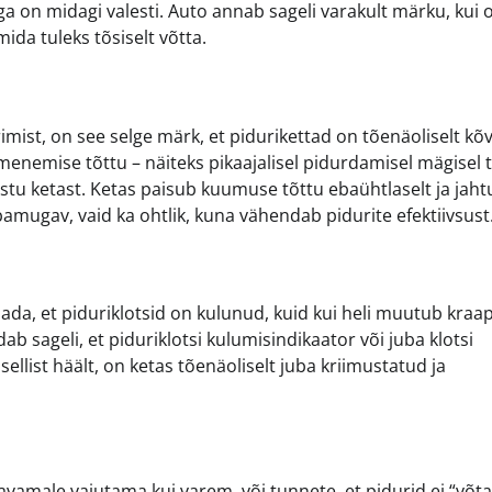
a on midagi valesti. Auto annab sageli varakult märku, kui 
da tuleks tõsiselt võtta.
imist, on see selge märk, et pidurikettad on tõenäoliselt kõ
menemise tõttu – näiteks pikaajalisel pidurdamisel mägisel t
 vastu ketast. Ketas paisub kuumuse tõttu ebaühtlaselt ja jah
amugav, vaid ka ohtlik, kuna vähendab pidurite efektiivsust
a, et piduriklotsid on kulunud, kuid kui heli muutub kraa
ab sageli, et piduriklotsi kulumisindikaator või juba klotsi
sellist häält, on ketas tõenäoliselt juba kriimustatud ja
vamale vajutama kui varem, või tunnete, et pidurid ei “võta