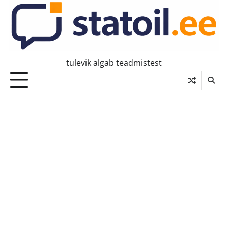
Skip
to
content
tulevik algab teadmistest