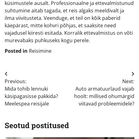
küsimustele ausalt. Professionaalne ja ettevalmistunud
suhtumine aitab tagada, et reis algaks meeldivalt ja
ilma viivitusteta. Veenduge, et teil on kõik paberid
käepärast, mitte kohvri põhjas, et saaksite need
vajadusel kiiresti esitada. Korralik ettevalmistus on võti
murevabaks puhkuseks kogu perele.
Posted in
Reisimine
Navigeerimine
Previous:
Next:
Mida tohib lennuki
Auto armatuurlaud vajab
käsipagasisse pakkida?
hoolt: millised ohumärgid
Meelespea reisijale
viitavad probleemidele?
Seotud postitused