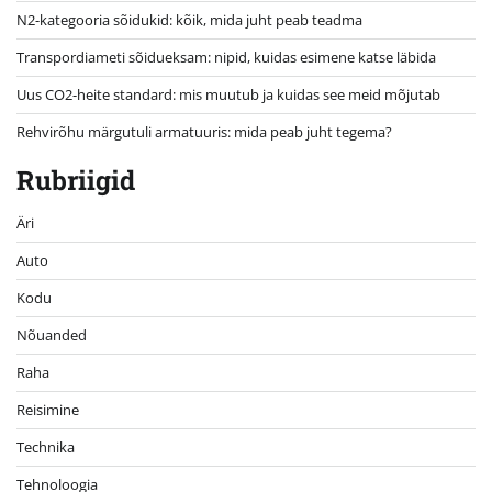
N2-kategooria sõidukid: kõik, mida juht peab teadma
Transpordiameti sõidueksam: nipid, kuidas esimene katse läbida
Uus CO2-heite standard: mis muutub ja kuidas see meid mõjutab
Rehvirõhu märgutuli armatuuris: mida peab juht tegema?
Rubriigid
Äri
Auto
Kodu
Nõuanded
Raha
Reisimine
Technika
Tehnoloogia