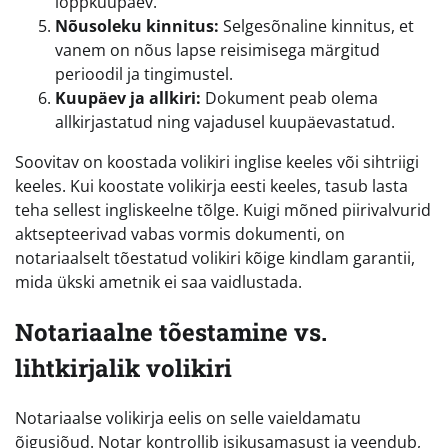
lõppkuupäev.
Nõusoleku kinnitus:
Selgesõnaline kinnitus, et
vanem on nõus lapse reisimisega märgitud
perioodil ja tingimustel.
Kuupäev ja allkiri:
Dokument peab olema
allkirjastatud ning vajadusel kuupäevastatud.
Soovitav on koostada volikiri inglise keeles või sihtriigi
keeles. Kui koostate volikirja eesti keeles, tasub lasta
teha sellest ingliskeelne tõlge. Kuigi mõned piirivalvurid
aktsepteerivad vabas vormis dokumenti, on
notariaalselt tõestatud volikiri kõige kindlam garantii,
mida ükski ametnik ei saa vaidlustada.
Notariaalne tõestamine vs.
lihtkirjalik volikiri
Notariaalse volikirja eelis on selle vaieldamatu
õigusjõud. Notar kontrollib isikusamasust ja veendub,