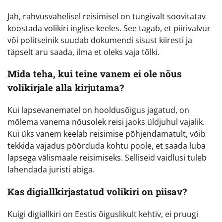
Jah, rahvusvahelisel reisimisel on tungivalt soovitatav
koostada volikiri inglise keeles. See tagab, et piirivalvur
või politseinik suudab dokumendi sisust kiiresti ja
täpselt aru saada, ilma et oleks vaja tõlki.
Mida teha, kui teine vanem ei ole nõus
volikirjale alla kirjutama?
Kui lapsevanematel on hooldusõigus jagatud, on
mõlema vanema nõusolek reisi jaoks üldjuhul vajalik.
Kui üks vanem keelab reisimise põhjendamatult, võib
tekkida vajadus pöörduda kohtu poole, et saada luba
lapsega välismaale reisimiseks. Selliseid vaidlusi tuleb
lahendada juristi abiga.
Kas digiallkirjastatud volikiri on piisav?
Kuigi digiallkiri on Eestis õiguslikult kehtiv, ei pruugi