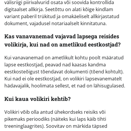
välisriigi piirivalvurid osata või soovida kontrollida
digitaalset allkirja. Seetõttu on alati kõige kindlam
variant paberil trükitud ja omakäeliselt allkirjastatud
dokument, vajadusel notariaalselt kinnitatuna.
Kas vanavanemad vajavad lapsega reisides
volikirja, kui nad on ametlikud eestkostjad?
Kui vanavanemad on ametlikult kohtu poolt määratud
lapse eestkostjad, peavad nad kaasas kandma
eestkosteõigust tõendavat dokumenti (tõend kohtult).
Kui nad ei ole eestkostjad, on volikiri lapsevanematelt
hädavajalik, hoolimata sellest, et nad on lähisugulased.
Kui kaua volikiri kehtib?
Volikiri võib olla antud ühekordseks reisiks või
pikemaks perioodiks (näiteks kui laps käib tihti
treeninglaagrites). Soovitav on märkida täpsed