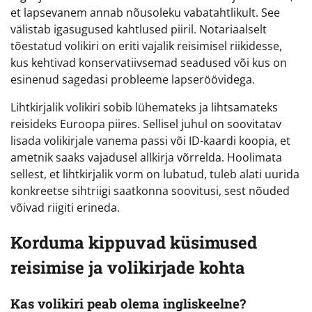
et lapsevanem annab nõusoleku vabatahtlikult. See
välistab igasugused kahtlused piiril. Notariaalselt
tõestatud volikiri on eriti vajalik reisimisel riikidesse,
kus kehtivad konservatiivsemad seadused või kus on
esinenud sagedasi probleeme lapseröövidega.
Lihtkirjalik volikiri sobib lühemateks ja lihtsamateks
reisideks Euroopa piires. Sellisel juhul on soovitatav
lisada volikirjale vanema passi või ID-kaardi koopia, et
ametnik saaks vajadusel allkirja võrrelda. Hoolimata
sellest, et lihtkirjalik vorm on lubatud, tuleb alati uurida
konkreetse sihtriigi saatkonna soovitusi, sest nõuded
võivad riigiti erineda.
Korduma kippuvad küsimused
reisimise ja volikirjade kohta
Kas volikiri peab olema ingliskeelne?