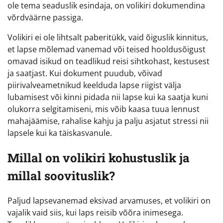
ole tema seaduslik esindaja, on volikiri dokumendina
võrdväärne passiga.
Volikiri ei ole lihtsalt paberitükk, vaid õiguslik kinnitus,
et lapse mõlemad vanemad või teised hooldusõigust
omavad isikud on teadlikud reisi sihtkohast, kestusest
ja saatjast. Kui dokument puudub, võivad
piirivalveametnikud keelduda lapse riigist välja
lubamisest või kinni pidada nii lapse kui ka saatja kuni
olukorra selgitamiseni, mis võib kaasa tuua lennust
mahajäämise, rahalise kahju ja palju asjatut stressi nii
lapsele kui ka täiskasvanule.
Millal on volikiri kohustuslik ja
millal soovituslik?
Paljud lapsevanemad eksivad arvamuses, et volikiri on
vajalik vaid siis, kui laps reisib võõra inimesega.