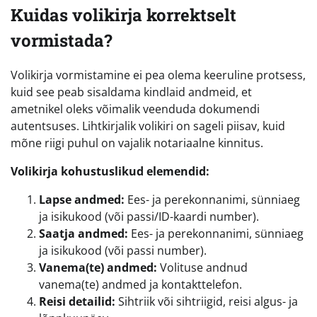
Kuidas volikirja korrektselt
vormistada?
Volikirja vormistamine ei pea olema keeruline protsess,
kuid see peab sisaldama kindlaid andmeid, et
ametnikel oleks võimalik veenduda dokumendi
autentsuses. Lihtkirjalik volikiri on sageli piisav, kuid
mõne riigi puhul on vajalik notariaalne kinnitus.
Volikirja kohustuslikud elemendid:
Lapse andmed:
Ees- ja perekonnanimi, sünniaeg
ja isikukood (või passi/ID-kaardi number).
Saatja andmed:
Ees- ja perekonnanimi, sünniaeg
ja isikukood (või passi number).
Vanema(te) andmed:
Volituse andnud
vanema(te) andmed ja kontakttelefon.
Reisi detailid:
Sihtriik või sihtriigid, reisi algus- ja