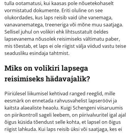
tulla ootamatusi, kui kaasas pole nõuetekohaselt
vormistatud dokumente. Eriti oluline on see
olukordades, kus laps reisib vaid ühe vanemaga,
vanavanematega, treeneriga või mõne muu saatjaga.
Sellisel juhul on volikiri ehk lihtsustatult öeldes
lapsevanema nõusolek reisimiseks vältimatu paber,
mis tõestab, et laps ei ole riigist välja viidud vastu teise
seadusliku esindaja tahtmist.
Miks on volikiri lapsega
reisimiseks hädavajalik?
Piiriülesel liikumisel kehtivad ranged reeglid, mille
eesmärk on ennetada rahvusvahelist lapseröövi ja
kaitsta alaealiste heaolu. Kuigi Schengeni viisaruumis
on piirikontroll sageli leebem, on piirivalvuritel igal ajal
õigus küsida tõendust selle kohta, et lapsel on õigus
riigist lahkuda. Kui laps reisib üksi või saatjaga, kes ei