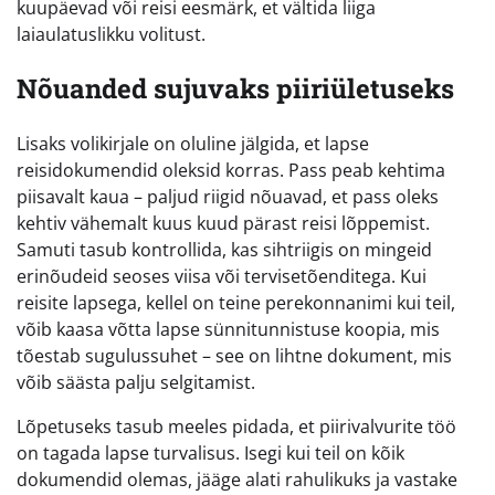
kuupäevad või reisi eesmärk, et vältida liiga
laiaulatuslikku volitust.
Nõuanded sujuvaks piiriületuseks
Lisaks volikirjale on oluline jälgida, et lapse
reisidokumendid oleksid korras. Pass peab kehtima
piisavalt kaua – paljud riigid nõuavad, et pass oleks
kehtiv vähemalt kuus kuud pärast reisi lõppemist.
Samuti tasub kontrollida, kas sihtriigis on mingeid
erinõudeid seoses viisa või tervisetõenditega. Kui
reisite lapsega, kellel on teine perekonnanimi kui teil,
võib kaasa võtta lapse sünnitunnistuse koopia, mis
tõestab sugulussuhet – see on lihtne dokument, mis
võib säästa palju selgitamist.
Lõpetuseks tasub meeles pidada, et piirivalvurite töö
on tagada lapse turvalisus. Isegi kui teil on kõik
dokumendid olemas, jääge alati rahulikuks ja vastake