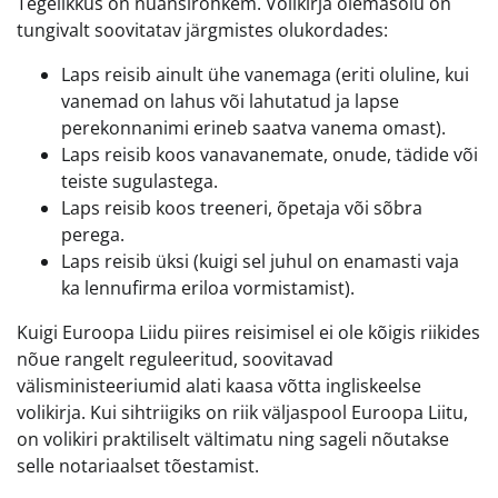
Tegelikkus on nüansirohkem. Volikirja olemasolu on
tungivalt soovitatav järgmistes olukordades:
Laps reisib ainult ühe vanemaga (eriti oluline, kui
vanemad on lahus või lahutatud ja lapse
perekonnanimi erineb saatva vanema omast).
Laps reisib koos vanavanemate, onude, tädide või
teiste sugulastega.
Laps reisib koos treeneri, õpetaja või sõbra
perega.
Laps reisib üksi (kuigi sel juhul on enamasti vaja
ka lennufirma eriloa vormistamist).
Kuigi Euroopa Liidu piires reisimisel ei ole kõigis riikides
nõue rangelt reguleeritud, soovitavad
välisministeeriumid alati kaasa võtta ingliskeelse
volikirja. Kui sihtriigiks on riik väljaspool Euroopa Liitu,
on volikiri praktiliselt vältimatu ning sageli nõutakse
selle notariaalset tõestamist.