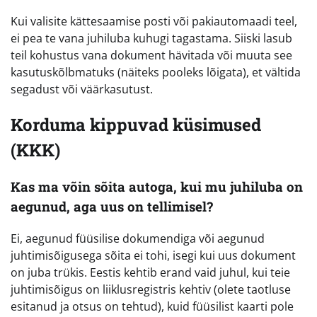
Kui valisite kättesaamise posti või pakiautomaadi teel,
ei pea te vana juhiluba kuhugi tagastama. Siiski lasub
teil kohustus vana dokument hävitada või muuta see
kasutuskõlbmatuks (näiteks pooleks lõigata), et vältida
segadust või väärkasutust.
Korduma kippuvad küsimused
(KKK)
Kas ma võin sõita autoga, kui mu juhiluba on
aegunud, aga uus on tellimisel?
Ei, aegunud füüsilise dokumendiga või aegunud
juhtimisõigusega sõita ei tohi, isegi kui uus dokument
on juba trükis. Eestis kehtib erand vaid juhul, kui teie
juhtimisõigus on liiklusregistris kehtiv (olete taotluse
esitanud ja otsus on tehtud), kuid füüsilist kaarti pole