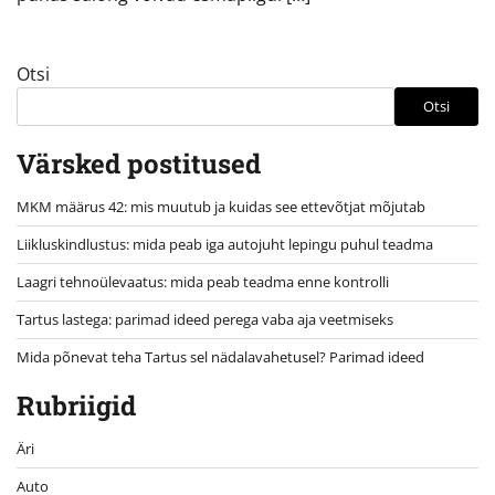
Otsi
Otsi
Värsked postitused
MKM määrus 42: mis muutub ja kuidas see ettevõtjat mõjutab
Liikluskindlustus: mida peab iga autojuht lepingu puhul teadma
Laagri tehnoülevaatus: mida peab teadma enne kontrolli
Tartus lastega: parimad ideed perega vaba aja veetmiseks
Mida põnevat teha Tartus sel nädalavahetusel? Parimad ideed
Rubriigid
Äri
Auto