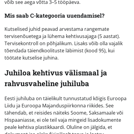
võib see aega võtta 3–5 tööpäeva.
Mis saab C-kategooria uuendamisel?
Kutselised juhid peavad arvestama rangemate
tervisenõuetega ja lühema kehtivusajaga (5 aastat).
Tervisekontroll on põhjalikum. Lisaks võib olla vajalik
tõendada täiendkoolituste läbimist (kood 95), kui
töötate kutselise juhina.
Juhiloa kehtivus välismaal ja
rahvusvaheline juhiluba
Eesti juhiluba on täielikult tunnustatud kõigis Euroopa
Liidu ja Euroopa Majanduspiirkonna riikides. See
tähendab, et reisides näiteks Soome, Saksamaale või
Hispaaniasse, ei ole teil vaja mingeid lisadokumente
peale kehtiva plastikkaardi. Oluline on jälgida, et