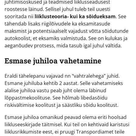
juhtimisoskused ja teadmised liiklusseadusest
roostesse läinud. Sellisel juhul tuleb teil uuesti
sooritada nii
liiklusteooria- kui ka sõidueksam
. See
tähendab lisaks riigilõivudele ka eksamitasude
maksmist ja potentsiaalselt vajadust võtta sõidutunde
autokoolist, et eksamiks valmistuda. See on kulukas ja
aeganõudev protsess, mida tasub igal juhul vältida.
Esmase juhiloa vahetamine
Eraldi tähelepanu vajavad nn “vahtralehega” juhid.
Esmane juhiluba kehtib 2 aastat. Selle vahetamiseks
alalise juhiloa vastu peab juht olema läbinud
lõppastmekoolituse. See hõlmab libedasõidu
riskivältimise koolitust ja säästliku sõidu koolitust.
Esmase juhiloa omanikud peavad olema eriti hoolsad
liikluseeskirjade täitmisel. Kui teil on kehtivaid karistusi
liiklusrikkumiste eest, ei pruugi Transpordiamet teile