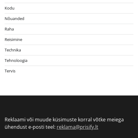
Kodu
Nõuanded
Raha
Reisimine
Technika
Tehnoloogia
Tervis
Reklaami või muude küsimuste korral võtke meiega
ühendust e-posti teel:
reklama@prisify.lt