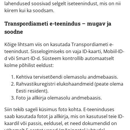
lahendused soosivad selgelt iseteenindust, mis on nii
kiirem kui ka soodsam.
Transpordiameti e-teenindus – mugav ja
soodne
Kõige lihtsam viis on kasutada Transpordiameti e-
teenindust. Sisselogimiseks on vaja ID-kaarti, Mobiil-ID-
d või Smart-ID-d. Süsteem kontrollib automaatselt
kolme põhilist eeldust:
Kehtiva tervisetõendi olemasolu andmebaasis.
Rahvastikuregistri elukohaandmeid (peate olema
Eesti resident).
Foto ja allkirja olemasolu andmebaasis.
Siin tekib sageli küsimus foto kohta. E-teeninduses
saab kasutada fotot ja allkirja, mis on kasutusel teie ID-
kaardil või passis, eeldusel, et need dokumendid on