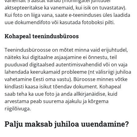
vähemalt 5 aastat vanad (mõningatel juhtudel
aktsepteeritakse ka vanemaid, kui isik on tuvastatav).
Kui foto on liiga vana, saate e-teeninduses üles laadida
uue dokumendifoto või kasutada fotoboksi pilti.
Kohapeal teenindusbüroos
Teenindusbüroosse on mõtet minna vaid erijuhtudel,
näiteks kui digitaalne asjaajamine ei õnnestu, teil
puuduvad digitaalsed autentimisvahendid või on vaja
lahendada keerukamaid probleeme (nt välisriigi juhiloa
vahetamine Eesti oma vastu). Büroosse minnes võtke
kindlasti kaasa isikut tõendav dokument. Kohapeal
saab teha ka uue foto ja anda allkirjanäidise, kuid
arvestama peab suurema ajakulu ja kõrgema
riigilõivuga.
Palju maksab juhiloa uuendamine?