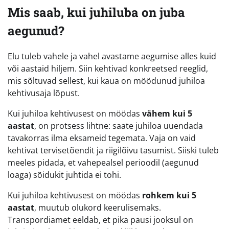
Mis saab, kui juhiluba on juba
aegunud?
Elu tuleb vahele ja vahel avastame aegumise alles kuid
või aastaid hiljem. Siin kehtivad konkreetsed reeglid,
mis sõltuvad sellest, kui kaua on möödunud juhiloa
kehtivusaja lõpust.
Kui juhiloa kehtivusest on möödas
vähem kui 5
aastat
, on protsess lihtne: saate juhiloa uuendada
tavakorras ilma eksameid tegemata. Vaja on vaid
kehtivat tervisetõendit ja riigilõivu tasumist. Siiski tuleb
meeles pidada, et vahepealsel perioodil (aegunud
loaga) sõidukit juhtida ei tohi.
Kui juhiloa kehtivusest on möödas
rohkem kui 5
aastat
, muutub olukord keerulisemaks.
Transpordiamet eeldab, et pika pausi jooksul on