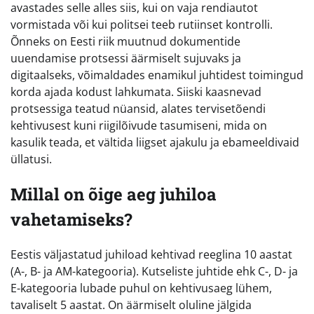
avastades selle alles siis, kui on vaja rendiautot
vormistada või kui politsei teeb rutiinset kontrolli.
Õnneks on Eesti riik muutnud dokumentide
uuendamise protsessi äärmiselt sujuvaks ja
digitaalseks, võimaldades enamikul juhtidest toimingud
korda ajada kodust lahkumata. Siiski kaasnevad
protsessiga teatud nüansid, alates tervisetõendi
kehtivusest kuni riigilõivude tasumiseni, mida on
kasulik teada, et vältida liigset ajakulu ja ebameeldivaid
üllatusi.
Millal on õige aeg juhiloa
vahetamiseks?
Eestis väljastatud juhiload kehtivad reeglina 10 aastat
(A-, B- ja AM-kategooria). Kutseliste juhtide ehk C-, D- ja
E-kategooria lubade puhul on kehtivusaeg lühem,
tavaliselt 5 aastat. On äärmiselt oluline jälgida