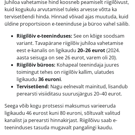
Juhiloa vahetamise hind koosneb peamiselt riigilõivust,
kuid kogukulu arvutamisel tuleks arvesse võtta ka
tervisetõendi hinda. Hinnad võivad ajas muutuda, kuid
üldine proportsioon e-teeninduse ja büroo vahel säilib.
Riigilõiv e-teeninduses:
See on kõige soodsam
variant. Tavapärane riigilõiv juhiloa vahetamise
eest e-kanalis on ligikaudu
20–26 eurot
(2024.
aasta seisuga on see 26 eurot, varem oli 20).
Riigilõiv büroos:
Kohapeal teenindaja juures
toimingut tehes on riigilõiv kallim, ulatudes
ligikaudu
36 euroni
.
Tervisetõend:
Nagu eelnevalt mainitud, lisandub
perearsti visiiditasu suurusjärgus 20–40 eurot.
Seega võib kogu protsessi maksumus varieeruda
ligikaudu 46 eurost kuni 80 euroni, sõltuvalt valitud
kanalist ja perearsti hinnakirjast. Riigilõivu saab e-
teeninduses tasuda mugavalt pangalingi kaudu.