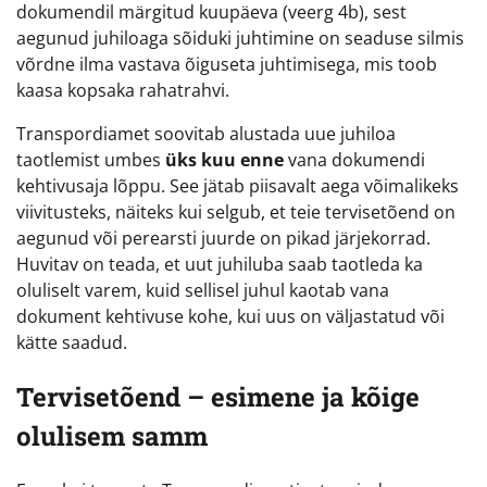
dokumendil märgitud kuupäeva (veerg 4b), sest
aegunud juhiloaga sõiduki juhtimine on seaduse silmis
võrdne ilma vastava õiguseta juhtimisega, mis toob
kaasa kopsaka rahatrahvi.
Transpordiamet soovitab alustada uue juhiloa
taotlemist umbes
üks kuu enne
vana dokumendi
kehtivusaja lõppu. See jätab piisavalt aega võimalikeks
viivitusteks, näiteks kui selgub, et teie tervisetõend on
aegunud või perearsti juurde on pikad järjekorrad.
Huvitav on teada, et uut juhiluba saab taotleda ka
oluliselt varem, kuid sellisel juhul kaotab vana
dokument kehtivuse kohe, kui uus on väljastatud või
kätte saadud.
Tervisetõend – esimene ja kõige
olulisem samm