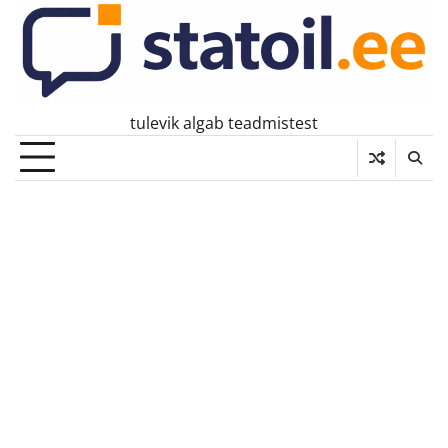
Skip
to
content
tulevik algab teadmistest