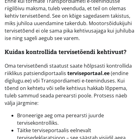
Enne kui tormate Transpordiameti e-teenindusse
riigilõivu maksma, tuleb veenduda, et teil on olemas
kehtiv tervisetõend. See on kõige sagedasem takistus,
miks juhiloa uuendamine takerdub. Mootorsõidukijuhi
tervisetõend ei ole sama pika kehtivusajaga kui juhiluba
ise ning sageli aegub see varem.
Kuidas kontrollida tervisetõendi kehtivust?
Oma tervisetõendi staatust saate hõlpsasti kontrollida
riiklikus patsiendiportaalis
terviseportaal.ee
(endine
digilugu.ee) või Transpordiameti e-teeninduses. Kui
tõend on kehtetu või selle kehtivus hakkab lõppema,
tuleb sammud seada perearsti poole. Protsess näeb
välja järgmine:
Broneerige aeg oma perearsti juurde
tervisekontrolliks.
Täitke terviseportaalis eelnevalt
tervisedeklaratsioon – see säästab visiidil aega.