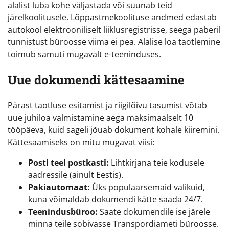
alalist luba kohe väljastada või suunab teid
järelkoolitusele. Lõppastmekoolituse andmed edastab
autokool elektrooniliselt liiklusregistrisse, seega paberil
tunnistust büroosse viima ei pea. Alalise loa taotlemine
toimub samuti mugavalt e-teeninduses.
Uue dokumendi kättesaamine
Pärast taotluse esitamist ja riigilõivu tasumist võtab
uue juhiloa valmistamine aega maksimaalselt 10
tööpäeva, kuid sageli jõuab dokument kohale kiiremini.
Kättesaamiseks on mitu mugavat viisi:
Posti teel postkasti:
Lihtkirjana teie kodusele
aadressile (ainult Eestis).
Pakiautomaat:
Üks populaarsemaid valikuid,
kuna võimaldab dokumendi kätte saada 24/7.
Teenindusbüroo:
Saate dokumendile ise järele
minna teile sobivasse Transpordiameti büroosse.