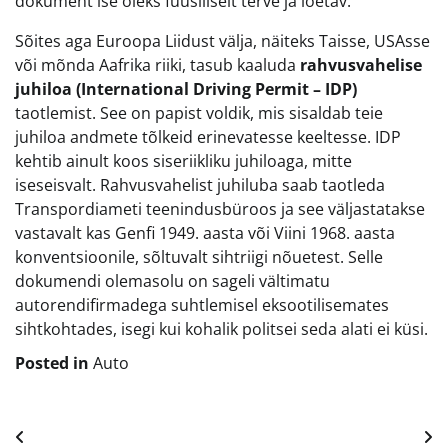
dokument ise oleks füüsiliselt terve ja loetav.
Sõites aga Euroopa Liidust välja, näiteks Taisse, USAsse
või mõnda Aafrika riiki, tasub kaaluda
rahvusvahelise
juhiloa (International Driving Permit – IDP)
taotlemist. See on papist voldik, mis sisaldab teie
juhiloa andmete tõlkeid erinevatesse keeltesse. IDP
kehtib ainult koos siseriikliku juhiloaga, mitte
iseseisvalt. Rahvusvahelist juhiluba saab taotleda
Transpordiameti teenindusbüroos ja see väljastatakse
vastavalt kas Genfi 1949. aasta või Viini 1968. aasta
konventsioonile, sõltuvalt sihtriigi nõuetest. Selle
dokumendi olemasolu on sageli vältimatu
autorendifirmadega suhtlemisel eksootilisemates
sihtkohtades, isegi kui kohalik politsei seda alati ei küsi.
Posted in
Auto
Navigeerimine