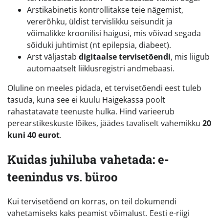
Arstikabinetis kontrollitakse teie nägemist,
vererõhku, üldist tervislikku seisundit ja
võimalikke kroonilisi haigusi, mis võivad segada
sõiduki juhtimist (nt epilepsia, diabeet).
Arst väljastab
digitaalse tervisetõendi
, mis liigub
automaatselt liiklusregistri andmebaasi.
Oluline on meeles pidada, et tervisetõendi eest tuleb
tasuda, kuna see ei kuulu Haigekassa poolt
rahastatavate teenuste hulka. Hind varieerub
perearstikeskuste lõikes, jäädes tavaliselt vahemikku
20
kuni 40 eurot
.
Kuidas juhiluba vahetada: e-
teenindus vs. büroo
Kui tervisetõend on korras, on teil dokumendi
vahetamiseks kaks peamist võimalust. Eesti e-riigi