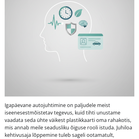
Igapäevane autojuhtimine on paljudele meist
iseenesestmõistetav tegevus, kuid tihti unustame
vaadata seda ühte väikest plastikkaarti oma rahakotis,
mis annab meile seadusliku õiguse rooli istuda. Juhiloa
kehtivusaja lõppemine tuleb sageli ootamatult,