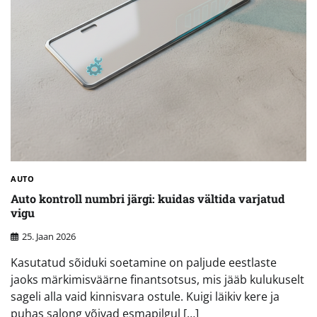
AUTO
Auto kontroll numbri järgi: kuidas vältida varjatud
vigu
25. Jaan 2026
Kasutatud sõiduki soetamine on paljude eestlaste
jaoks märkimisväärne finantsotsus, mis jääb kulukuselt
sageli alla vaid kinnisvara ostule. Kuigi läikiv kere ja
puhas salong võivad esmapilgul […]