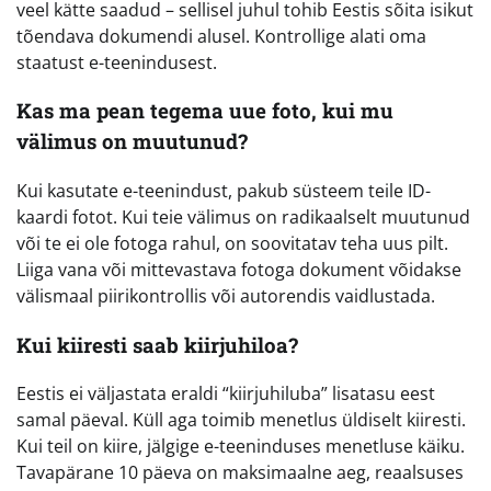
veel kätte saadud – sellisel juhul tohib Eestis sõita isikut
tõendava dokumendi alusel. Kontrollige alati oma
staatust e-teenindusest.
Kas ma pean tegema uue foto, kui mu
välimus on muutunud?
Kui kasutate e-teenindust, pakub süsteem teile ID-
kaardi fotot. Kui teie välimus on radikaalselt muutunud
või te ei ole fotoga rahul, on soovitatav teha uus pilt.
Liiga vana või mittevastava fotoga dokument võidakse
välismaal piirikontrollis või autorendis vaidlustada.
Kui kiiresti saab kiirjuhiloa?
Eestis ei väljastata eraldi “kiirjuhiluba” lisatasu eest
samal päeval. Küll aga toimib menetlus üldiselt kiiresti.
Kui teil on kiire, jälgige e-teeninduses menetluse käiku.
Tavapärane 10 päeva on maksimaalne aeg, reaalsuses