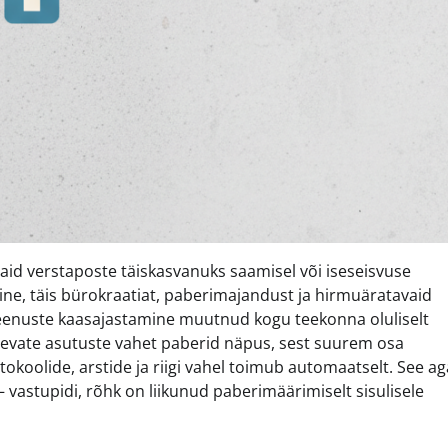
aid verstaposte täiskasvanuks saamisel või iseseisvuse
ne, täis bürokraatiat, paberimajandust ja hirmuäratavaid
teenuste kaasajastamine muutnud kogu teekonna oluliselt
nevate asutuste vahet paberid näpus, sest suurem osa
koolide, arstide ja riigi vahel toimub automaatselt. See ag
 vastupidi, rõhk on liikunud paberimäärimiselt sisulisele