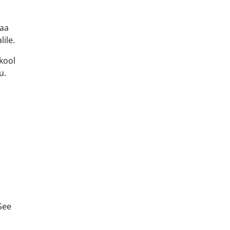
saa
ile.
kool
u.
a
See