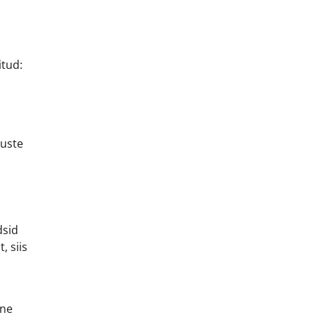
itud:
duste
dsid
, siis
ine