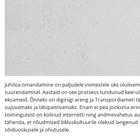
Juhiloa omandamine on paljudele inimestele üks olulisem
suurendamisel. Aastaid on see protsess tundunud keeruli
eksameid. Õnneks on digiriigi areng ja Transpordiameti 
sujuvamaks ja läbipaistvamaks. Enam ei pea jooksma eri
toimingutest on kolinud internetti ning andmevahetus auto
tähenda, et nõudmised liikluskultuurile oleksid langenud –
sõiduoskusele ja ohutusele.