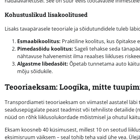
nädalavahetusel. See on suur eelis töötavatele inimestele 
Kohustuslikud lisakoolitused
Lisaks tavapärasele teooriale ja sõidutundidele tuleb lä
Esmaabikoolitus:
Praktiline koolitus, kus õpitakse 
Pimedasõidu koolitus:
Sageli tehakse seda tänapäeva
nähtavuse halvenemist ilma reaalses liikluses riskee
Algastme libedasõit:
Õpetab tunnetama auto käitumi
mõju sõidukile.
Teooriaeksam: Loogika, mitte tuupim
Transpordiameti teooriaeksam on viimastel aastatel läbi 
seadusepügalate peast teadmist või tehniliste detailide
nüüd on rõhk liiklusolukordade mõistmisel ja ohutul käit
Eksam koosneb 40 küsimusest, millest 10 on seotud liikl
eksimisruum väiksem – seal tohib teha vaid ühe vea. Ülej