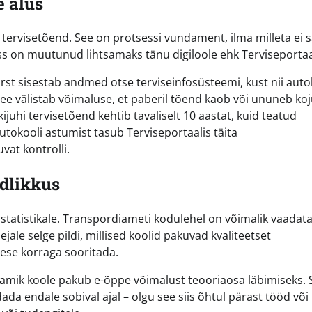
e alus
a tervisetõend. See on protsessi vundament, ilma milleta ei 
s on muutunud lihtsamaks tänu digiloole ehk Terviseportaal
rst sisestab andmed otse terviseinfosüsteemi, kust nii auto
e välistab võimaluse, et paberil tõend kaob või ununeb koj
juhi tervisetõend kehtib tavaliselt 10 aastat, kuid teatud
utokooli astumist tasub Terviseportaalis täita
vat kontrolli.
ndlikkus
statistikale. Transpordiameti kodulehel on võimalik vaadat
ale selge pildi, millised koolid pakuvad kvaliteetset
ese korraga sooritada.
amik koole pakub e-õppe võimalust teooriaosa läbimiseks. 
da endale sobival ajal – olgu see siis õhtul pärast tööd või