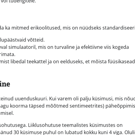
või tudengitele.
bida ka mitmed erikoolitused, mis on nüüdseks standardiseer
elupäästvaid võtteid.
l simulaatoril, mis on turvaline ja efektiivne viis kogeda
rimata.
st libedal teekattel ja on eelduseks, et mõista füüsikasea
ine
teinud uuenduskuuri. Kui varem oli palju küsimusi, mis nõu
 (nagu koorma täpsed mõõtmed sentimeetrites) päheõppimist
umisel.
usohutusega. Liiklusohutuse teemalistes küsimustes on
äänud 30 küsimuse puhul on lubatud kokku kuni 4 viga. Olul