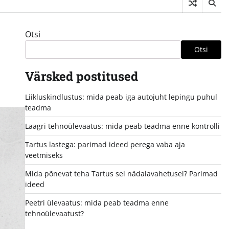
Otsi
Otsi
Värsked postitused
Liikluskindlustus: mida peab iga autojuht lepingu puhul
teadma
Laagri tehnoülevaatus: mida peab teadma enne kontrolli
Tartus lastega: parimad ideed perega vaba aja
veetmiseks
Mida põnevat teha Tartus sel nädalavahetusel? Parimad
ideed
Peetri ülevaatus: mida peab teadma enne
tehnoülevaatust?