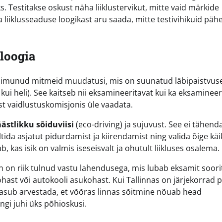
Testitakse oskust näha liiklustervikut, mitte vaid märkide
liiklusseaduse loogikast aru saada, mitte testivihikuid päh
loogia
toimunud mitmeid muudatusi, mis on suunatud läbipaistvus
ui heli). See kaitseb nii eksamineeritavat kui ka eksamineeri
tist vaidlustuskomisjonis üle vaadata.
äästlikku sõiduviisi
(eco-driving) ja sujuvust. See ei tähend
ltida asjatut pidurdamist ja kiirendamist ning valida õige käi
, kas isik on valmis iseseisvalt ja ohutult liikluses osalema.
n on riik tulnud vastu lahendusega, mis lubab eksamit soor
ast või autokooli asukohast. Kui Tallinnas on järjekorrad p
 tasub arvestada, et võõras linnas sõitmine nõuab head
ngi juhi üks põhioskusi.