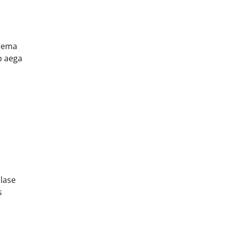
inema
b aega
 lase
s