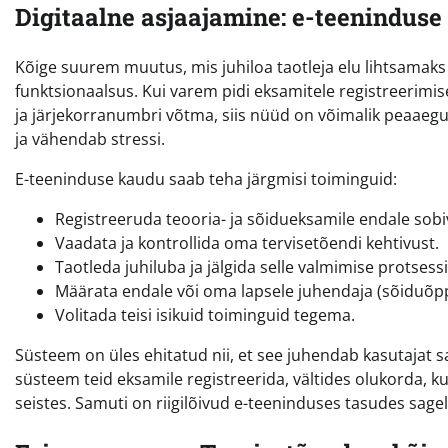
Digitaalne asjaajamine: e-teeninduse
Kõige suurem muutus, mis juhiloa taotleja elu lihtsamak
funktsionaalsus. Kui varem pidi eksamitele registreerimi
ja järjekorranumbri võtma, siis nüüd on võimalik peaaeg
ja vähendab stressi.
E-teeninduse kaudu saab teha järgmisi toiminguid:
Registreeruda teooria- ja sõidueksamile endale sobi
Vaadata ja kontrollida oma tervisetõendi kehtivust.
Taotleda juhiluba ja jälgida selle valmimise protsessi
Määrata endale või oma lapsele juhendaja (sõiduõpp
Volitada teisi isikuid toiminguid tegema.
Süsteem on üles ehitatud nii, et see juhendab kasutajat 
süsteem teid eksamile registreerida, vältides olukorda, 
seistes. Samuti on riigilõivud e-teeninduses tasudes sa