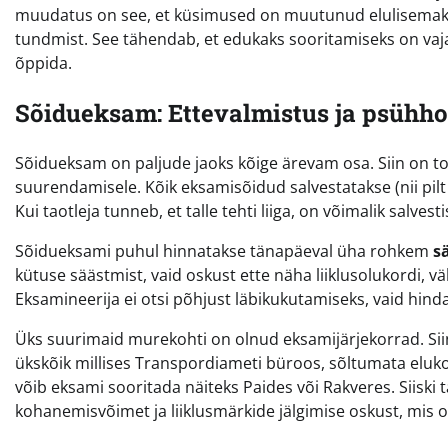
muudatus on see, et küsimused on muutunud elulisemaks. 
tundmist. See tähendab, et edukaks sooritamiseks on vaja 
õppida.
Sõidueksam: Ettevalmistus ja psühho
Sõidueksam on paljude jaoks kõige ärevam osa. Siin on 
suurendamisele. Kõik eksamisõidud salvestatakse (nii pilt k
Kui taotleja tunneb, et talle tehti liiga, on võimalik salves
Sõidueksami puhul hinnatakse tänapäeval üha rohkem
s
kütuse säästmist, vaid oskust ette näha liiklusolukordi, vä
Eksamineerija ei otsi põhjust läbikukutamiseks, vaid hindab
Üks suurimaid murekohti on olnud eksamijärjekorrad. Sii
ükskõik millises Transpordiameti büroos, sõltumata elukoh
võib eksami sooritada näiteks Paides või Rakveres. Siiski
kohanemisvõimet ja liiklusmärkide jälgimise oskust, mis o