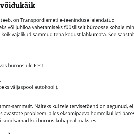
 võidukäik
s teeb, on Transpordiameti e-teeninduse laiendatud
seks või juhiloa vahetamiseks füüsiliselt büroosse kohale m
u kõik vajalikud sammud teha kodust lahkumata. See säästa
vas büroos üle Eesti.
.
eks väljaspool autokooli).
samm-sammult. Näiteks kui teie tervisetõend on aegunud, ei
kus avastate probleemi alles eksamipäeva hommikul leti ääre
geli soodsamad kui büroos kohapeal makstes.