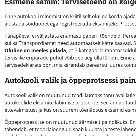
Esimene samm: Tervisetõend on kõig
Enne autokooli minemist on kriitiliselt oluline korda ajad
alustada sõiduõpet ega registreeruda eksamitele. Protses
Tänapäeval ei väljastata enamasti paberil tõendeid. Perea
kui ka Transpordiamet need automaatselt kätte saavad. Se
Oluline on meeles pidada
, et B-kategooria mootorsõiduki
tervislike eripärade puhul võib see aeg olla lühem. Enne a
tervisedeklaratsioon, mis kiirendab perearsti juures toimu
Autokooli valik ja õppeprotsessi pai
Autokooli valik on muutunud teadlikumaks tänu avalikule 
autokoolide eksamite läbimise protsente. See annab taotlej
ettevalmistust ja kus on suurem tõenäosus eksamid esim
Õppeprotsess ise on muutunud äärmiselt paindlikuks. En
tähendab, et teoorialoenguid saab kuulata ja teste lahenda