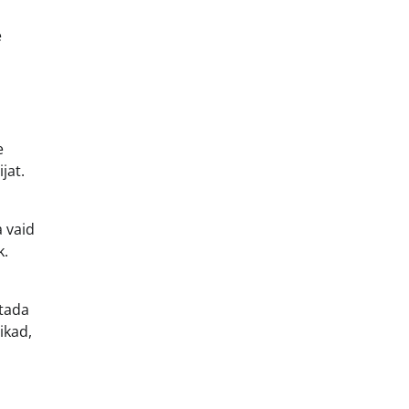
e
e
jat.
a vaid
k.
itada
ikad,