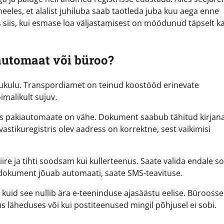
eles, et alalist juhiluba saab taotleda juba kuu aega enne
es siis, kui esmase loa väljastamisest on möödunud täpselt k
automaat või büroo?
ogukulu. Transpordiamet on teinud koostööd erinevate
imalikult sujuv.
kus pakiautomaate on vähe. Dokument saabub tähitud kirjana
vastikuregistris olev aadress on korrektne, sest vaikimisi
re ja tihti soodsam kui kullerteenus. Saate valida endale s
dokument jõuab automaati, saate SMS-teavituse.
, kuid see nullib ära e-teeninduse ajasäästu eelise. Büroosse
s läheduses või kui postiteenused mingil põhjusel ei sobi.