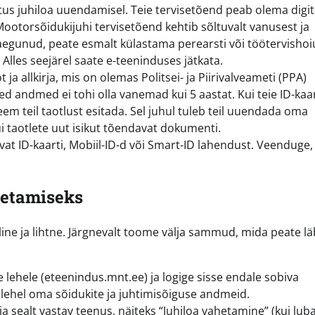
us juhiloa uuendamisel. Teie tervisetõend peab olema digit
 Mootorsõidukijuhi tervisetõend kehtib sõltuvalt vanusest ja
n aegunud, peate esmalt külastama perearsti või töötervishoiu
 Alles seejärel saate e-teeninduses jätkata.
ja allkirja, mis on olemas Politsei- ja Piirivalveameti (PPA)
eed andmed ei tohi olla vanemad kui 5 aastat. Kui teie ID-kaa
m teil taotlust esitada. Sel juhul tuleb teil uuendada oma
 taotlete uut isikut tõendavat dokumenti.
at ID-kaarti, Mobiil-ID-d või Smart-ID lahendust. Veenduge, 
etamiseks
iline ja lihtne. Järgnevalt toome välja sammud, mida peate l
ehele (eteenindus.mnt.ee) ja logige sisse endale sobiva
alehel oma sõidukite ja juhtimisõiguse andmeid.
ja sealt vastav teenus, näiteks “Juhiloa vahetamine” (kui lub