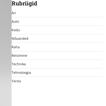
Rubriigid
Äri
Auto
Kodu
Nõuanded
Raha
Reisimine
Technika
Tehnoloogia
Tervis