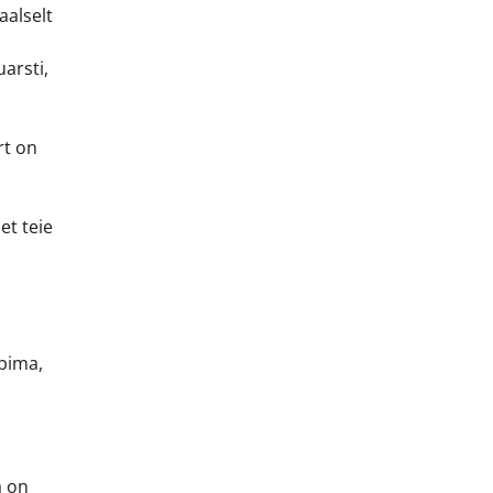
aalselt
arsti,
rt on
et teie
äbima,
a on