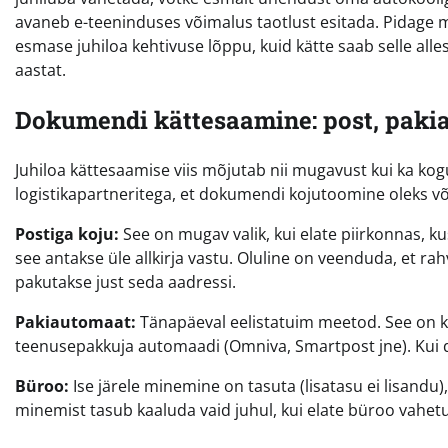
avaneb e-teeninduses võimalus taotlust esitada. Pidage me
esmase juhiloa kehtivuse lõppu, kuid kätte saab selle all
aastat.
Dokumendi kättesaamine: post, paki
Juhiloa kättesaamise viis mõjutab nii mugavust kui ka k
logistikapartneritega, et dokumendi kojutoomine oleks võ
Postiga koju:
See on mugav valik, kui elate piirkonnas, 
see antakse üle allkirja vastu. Oluline on veenduda, et rah
pakutakse just seda aadressi.
Pakiautomaat:
Tänapäeval eelistatuim meetod. See on kii
teenusepakkuja automaadi (Omniva, Smartpost jne). Kui 
Büroo:
Ise järele minemine on tasuta (lisatasu ei lisandu)
minemist tasub kaaluda vaid juhul, kui elate büroo vahetu