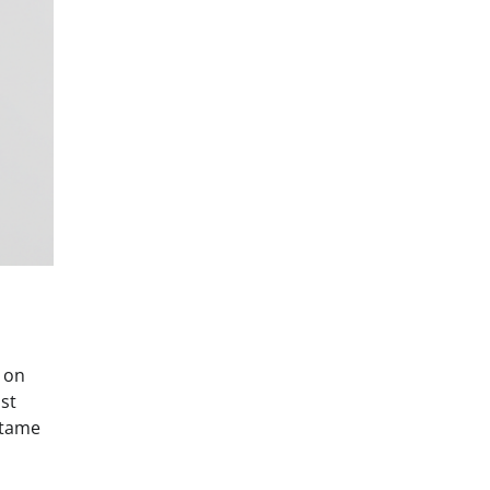
 on
ist
atame