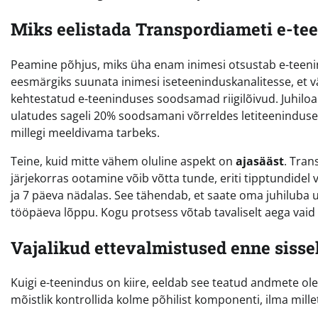
Miks eelistada Transpordiameti e-te
Peamine põhjus, miks üha enam inimesi otsustab e-teen
eesmärgiks suunata inimesi iseteeninduskanalitesse, et 
kehtestatud e-teeninduses soodsamad riigilõivud. Juhiloa
ulatudes sageli 20% soodsamani võrreldes letiteeninduseg
millegi meeldivama tarbeks.
Teine, kuid mitte vähem oluline aspekt on
ajasääst
. Tran
järjekorras ootamine võib võtta tunde, eriti tipptundidel
ja 7 päeva nädalas. See tähendab, et saate oma juhiluba
tööpäeva lõppu. Kogu protsess võtab tavaliselt aega vaid 
Vajalikud ettevalmistused enne sisse
Kuigi e-teenindus on kiire, eeldab see teatud andmete olem
mõistlik kontrollida kolme põhilist komponenti, ilma millet