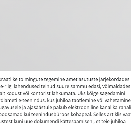
kraatlike toimingute tegemine ametiasutuste järjekordades
 e-riigi lahendused teinud suure sammu edasi, võimaldades
t kodust või kontorist lahkumata. Üks kõige sagedamini
diameti e-teenindus, kus juhiloa taotlemine või vahetamine
ugavusele ja ajasäästule pakub elektrooniline kanal ka rahal
 soodsamad kui teenindusbüroos kohapeal. Selles artiklis va
stustest kuni uue dokumendi kättesaamiseni, et teie juhiloa