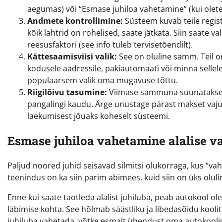
aegumas) või “Esmase juhiloa vahetamine” (kui olete
Andmete kontrollimine:
Süsteem kuvab teile registr
kõik lahtrid on rohelised, saate jätkata. Siin saate v
reesusfaktori (see info tuleb tervisetõendilt).
Kättesaamisviisi valik:
See on oluline samm. Teil o
kodusele aadressile, pakiautomaati või minna sellel
populaarsem valik oma mugavuse tõttu.
Riigilõivu tasumine:
Viimase sammuna suunatakse te
pangalingi kaudu. Ärge unustage pärast makset vaj
laekumisest jõuaks koheselt süsteemi.
Esmase juhiloa vahetamine alalise v
Paljud noored juhid seisavad silmitsi olukorraga, kus “v
teenindus on ka siin parim abimees, kuid siin on üks oluli
Enne kui saate taotleda alalist juhiluba, peab autokool 
läbimise kohta. See hõlmab säästliku ja libedasõidu koolitu
juhiluba vahetada, võtke esmalt ühendust oma autokooliga