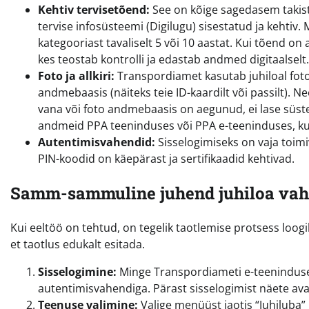
Kehtiv tervisetõend:
See on kõige sagedasem takist
tervise infosüsteemi (Digilugu) sisestatud ja kehtiv.
kategooriast tavaliselt 5 või 10 aastat. Kui tõend o
kes teostab kontrolli ja edastab andmed digitaalselt.
Foto ja allkiri:
Transpordiamet kasutab juhiloal fotot 
andmebaasis (näiteks teie ID-kaardilt või passilt). N
vana või foto andmebaasis on aegunud, ei lase süstee
andmeid PPA teeninduses või PPA e-teeninduses, kui
Autentimisvahendid:
Sisselogimiseks on vaja toimiv
PIN-koodid on käepärast ja sertifikaadid kehtivad.
Samm-sammuline juhend juhiloa vah
Kui eeltöö on tehtud, on tegelik taotlemise protsess loog
et taotlus edukalt esitada.
Sisselogimine:
Minge Transpordiameti e-teeninduse l
autentimisvahendiga. Pärast sisselogimist näete av
Teenuse valimine:
Valige menüüst jaotis “Juhiluba” 