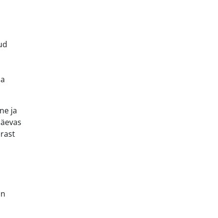
ud
da
ne ja
päevas
rast
on