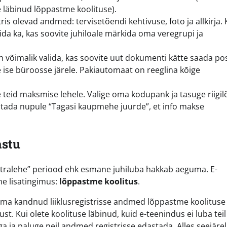
 läbinud lõppastme koolituse).
is olevad andmed: tervisetõendi kehtivuse, foto ja allkirja. 
alida ka, kas soovite juhiloale märkida oma veregrupi ja
n võimalik valida, kas soovite uut dokumenti kätte saada po
e ise büroosse järele. Pakiautomaat on reeglina kõige
id maksmise lehele. Valige oma kodupank ja tasuge riigil
utada nupule “Tagasi kaupmehe juurde”, et info makse
astu
ahtralehe” periood ehk esmane juhiluba hakkab aeguma. E-
ne lisatingimus:
lõppastme koolitus
.
olema kandnud liiklusregistrisse andmed lõppastme koolituse
st. Kui olete koolituse läbinud, kuid e-teenindus ei luba teil
 ja paluge neil andmed registrisse edastada. Alles seejärel