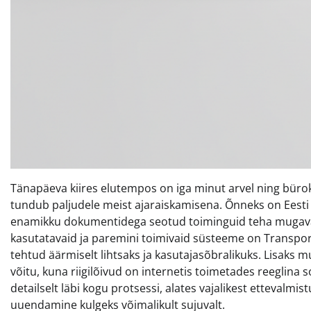
Tänapäeva kiires elutempos on iga minut arvel ning büro
tundub paljudele meist ajaraiskamisena. Õnneks on Eesti
enamikku dokumentidega seotud toiminguid teha mugaval
kasutatavaid ja paremini toimivaid süsteeme on Transpor
tehtud äärmiselt lihtsaks ja kasutajasõbralikuks. Lisaks m
võitu, kuna riigilõivud on internetis toimetades reeglina
detailselt läbi kogu protsessi, alates vajalikest ettevalmi
uuendamine kulgeks võimalikult sujuvalt.