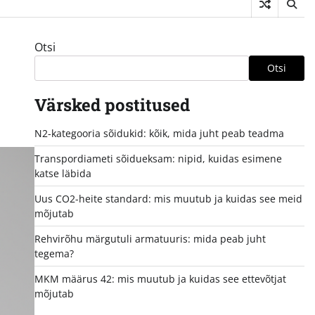
Otsi
Otsi
Värsked postitused
N2-kategooria sõidukid: kõik, mida juht peab teadma
Transpordiameti sõidueksam: nipid, kuidas esimene
katse läbida
Uus CO2-heite standard: mis muutub ja kuidas see meid
mõjutab
Rehvirõhu märgutuli armatuuris: mida peab juht
tegema?
MKM määrus 42: mis muutub ja kuidas see ettevõtjat
mõjutab