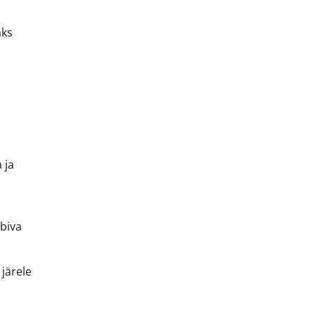
aks
 ja
obiva
 järele