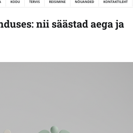
A
KODU
TERVIS
REISIMINE
NÕUANDED
KONTAKTILEHT
nduses: nii säästad aega ja