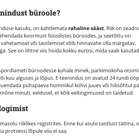
enindust büroole?
induse kasuks, on kahtlemata
rahaline sääst
. Riik on seadn
vähendada koormust füüsilistes büroodes, ja seetõttu on
 vahetamisel või taotlemisel võib hinnavahe olla märgatav,
a. See on lihtne viis hoida kokku eurosi, mida saab kasuta
spordiameti büroodesse kohale minek, parkimiskoha otsimi
 või kuu alguses ja lõpus. E-teenindus on avatud 24 tundi öö
 uuendada pühapäeva hommikul kohvi juues või hilisõhtul pä
mõne minuti, eeldusel, et kõik eeltingimused on täidetud.
logimist
asolu riiklikes registrites. Enne kui asute taotlust täitma, 
a protsessi lõpule viia ei saa.