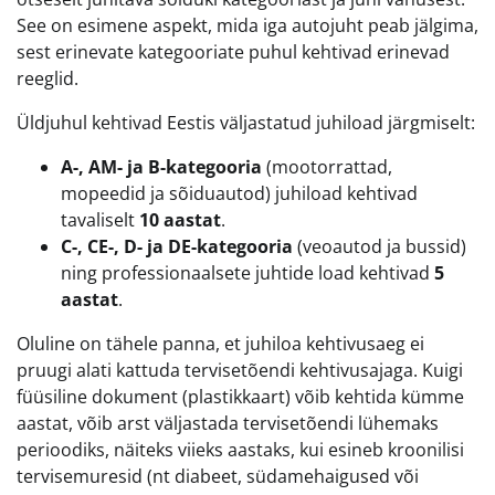
See on esimene aspekt, mida iga autojuht peab jälgima,
sest erinevate kategooriate puhul kehtivad erinevad
reeglid.
Üldjuhul kehtivad Eestis väljastatud juhiload järgmiselt:
A-, AM- ja B-kategooria
(mootorrattad,
mopeedid ja sõiduautod) juhiload kehtivad
tavaliselt
10 aastat
.
C-, CE-, D- ja DE-kategooria
(veoautod ja bussid)
ning professionaalsete juhtide load kehtivad
5
aastat
.
Oluline on tähele panna, et juhiloa kehtivusaeg ei
pruugi alati kattuda tervisetõendi kehtivusajaga. Kuigi
füüsiline dokument (plastikkaart) võib kehtida kümme
aastat, võib arst väljastada tervisetõendi lühemaks
perioodiks, näiteks viieks aastaks, kui esineb kroonilisi
tervisemuresid (nt diabeet, südamehaigused või