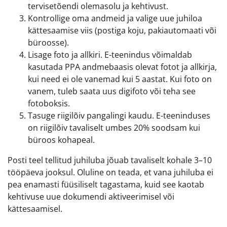
tervisetõendi olemasolu ja kehtivust.
Kontrollige oma andmeid ja valige uue juhiloa
kättesaamise viis (postiga koju, pakiautomaati või
büroosse).
Lisage foto ja allkiri. E-teenindus võimaldab
kasutada PPA andmebaasis olevat fotot ja allkirja,
kui need ei ole vanemad kui 5 aastat. Kui foto on
vanem, tuleb saata uus digifoto või teha see
fotoboksis.
Tasuge riigilõiv pangalingi kaudu. E-teeninduses
on riigilõiv tavaliselt umbes 20% soodsam kui
büroos kohapeal.
Posti teel tellitud juhiluba jõuab tavaliselt kohale 3–10
tööpäeva jooksul. Oluline on teada, et vana juhiluba ei
pea enamasti füüsiliselt tagastama, kuid see kaotab
kehtivuse uue dokumendi aktiveerimisel või
kättesaamisel.