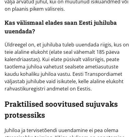
välja arvatud juhul, kui on muutunud isikuandmed või
on plaanis pikem välisreis.
Kas välismaal elades saan Eesti juhiluba
uuendada?
Üldreegel on, et juhiluba tuleb uuendada riigis, kus on
teie alaline elukoht (elate seal vähemalt 185 päeva
kalendriaastas). Kui elate püsivalt välisriigis, peate
taotlema juhiloa vahetust sealsete ametiasutuste
kaudu kohaliku juhiloa vastu. Eesti Transpordiamet
väljastab juhilube vaid isikutele, kelle alaline elukoht
rahvastikuregistri andmetel on Eestis.
Praktilised soovitused sujuvaks
protsessiks
Juhiloa ja tervisetõendi uuendamine ei pea olema