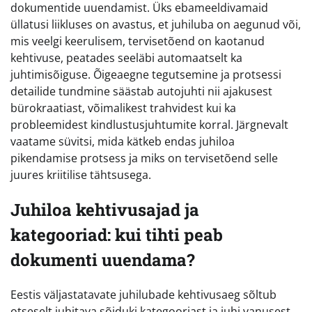
dokumentide uuendamist. Üks ebameeldivamaid
üllatusi liikluses on avastus, et juhiluba on aegunud või,
mis veelgi keerulisem, tervisetõend on kaotanud
kehtivuse, peatades seeläbi automaatselt ka
juhtimisõiguse. Õigeaegne tegutsemine ja protsessi
detailide tundmine säästab autojuhti nii ajakusest
bürokraatiast, võimalikest trahvidest kui ka
probleemidest kindlustusjuhtumite korral. Järgnevalt
vaatame süvitsi, mida kätkeb endas juhiloa
pikendamise protsess ja miks on tervisetõend selle
juures kriitilise tähtsusega.
Juhiloa kehtivusajad ja
kategooriad: kui tihti peab
dokumenti uuendama?
Eestis väljastatavate juhilubade kehtivusaeg sõltub
otseselt juhitava sõiduki kategooriast ja juhi vanusest.