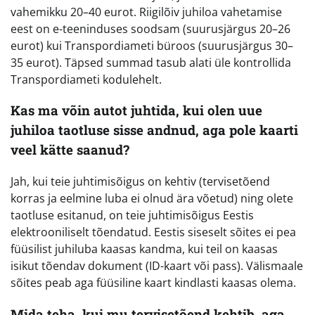
vahemikku 20–40 eurot. Riigilõiv juhiloa vahetamise
eest on e-teeninduses soodsam (suurusjärgus 20–26
eurot) kui Transpordiameti büroos (suurusjärgus 30–
35 eurot). Täpsed summad tasub alati üle kontrollida
Transpordiameti kodulehelt.
Kas ma võin autot juhtida, kui olen uue
juhiloa taotluse sisse andnud, aga pole kaarti
veel kätte saanud?
Jah, kui teie juhtimisõigus on kehtiv (tervisetõend
korras ja eelmine luba ei olnud ära võetud) ning olete
taotluse esitanud, on teie juhtimisõigus Eestis
elektrooniliselt tõendatud. Eestis siseselt sõites ei pea
füüsilist juhiluba kaasas kandma, kui teil on kaasas
isikut tõendav dokument (ID-kaart või pass). Välismaale
sõites peab aga füüsiline kaart kindlasti kaasas olema.
Mida teha, kui mu tervisetõend kehtib, aga