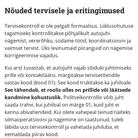
Nõuded tervisele ja eritingimused
Tervisekontroll ei ole pelgalt formaalsus. Liiklusohutuse
tagamiseks kontrollitakse põhjalikult autojuhi
nägemist, vererõhku, südame tööd, koordinatsiooni ja
vaimset tervist. Üks levinumaid piiranguid on nägemise
korrigeerimise vajadus.
Kui arst tuvastab, et autojuht vajab sõiduki juhtimiseks
prille või kontaktläätsi, märgitakse tervisetõendile
vastav kood (kood 01). See kood trükitakse ka juhiloale.
See tähendab, et roolis olles on prillide või läätsede
kandmine kohustuslik.
Politseikontrollis võib juht
saada trahvi, kui juhiloal on märge 01, kuid juht ei
kanna abivahendeid. Kui olete vahepeal teinud näiteks
silmaoperatsiooni ja nägemine on taastunud, tuleb
läbida uus tervisekontroll ja vahetada juhiluba, et
eemaldada piirav kood.