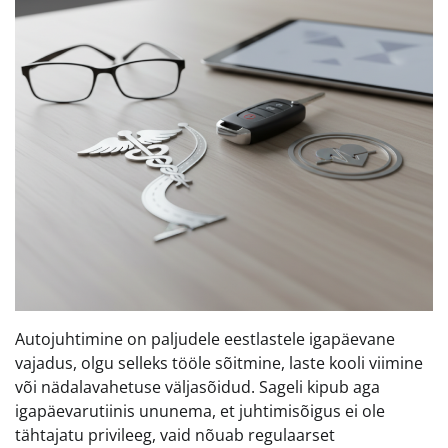
Autojuhtimine on paljudele eestlastele igapäevane
vajadus, olgu selleks tööle sõitmine, laste kooli viimine
või nädalavahetuse väljasõidud. Sageli kipub aga
igapäevarutiinis ununema, et juhtimisõigus ei ole
tähtajatu privileeg, vaid nõuab regulaarset