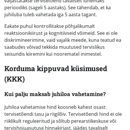
väljastatakse tervisetõend tavaliselt lühemaks
perioodiks (sageli 5 aastaks). See tähendab, et ka
juhiluba tuleb vahetada iga 5 aasta tagant.
Eakate puhul kontrollitakse põhjalikumalt
reaktsioonikiirust ja kognitiivseid võimeid. See ei ole
diskrimineerimine, vaid vajalik meede, kuna teatud ea
saabudes võivad tekkida muutused tervislikus
seisundis kiiremini kui noorematel inimestel.
Korduma kippuvad küsimused
(KKK)
Kui palju maksab juhiloa vahetamine?
Juhiloa vahetamise hind koosneb kahest osast:
tervisetõendi tasu ja riigilõiv. Tervisetõendi hind ei ole
riiklikult reguleeritud ja sõltub perearstikeskuse või
tervishoiuasutuse hinnakirjast, jäädes tavaliselt