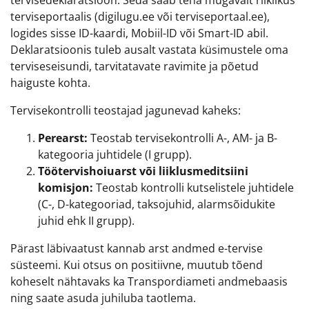
tervisedeklaratsioon. Seda saab teha mugavalt riiklikus
terviseportaalis (digilugu.ee või terviseportaal.ee),
logides sisse ID-kaardi, Mobiil-ID või Smart-ID abil.
Deklaratsioonis tuleb ausalt vastata küsimustele oma
terviseseisundi, tarvitatavate ravimite ja põetud
haiguste kohta.
Tervisekontrolli teostajad jagunevad kaheks:
Perearst:
Teostab tervisekontrolli A-, AM- ja B-
kategooria juhtidele (I grupp).
Töötervishoiuarst või liiklusmeditsiini
komisjon:
Teostab kontrolli kutselistele juhtidele
(C-, D-kategooriad, taksojuhid, alarmsõidukite
juhid ehk II grupp).
Pärast läbivaatust kannab arst andmed e-tervise
süsteemi. Kui otsus on positiivne, muutub tõend
koheselt nähtavaks ka Transpordiameti andmebaasis
ning saate asuda juhiluba taotlema.