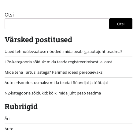
Otsi
Otsi
Värsked postitused
Uued tehnoülevaatuse nõuded: mida peab iga autojuht teadma?
L7e-kategooria sõiduk: mida teada registreerimisest ja loast
Mida teha Tartus lastega? Parimad ideed perepäevaks
Auto erisoodustusmaks: mida teada tööandjal ja töötajal
N2-kategooria sõidukid: kõik, mida juht peab teadma
Rubriigid
Äri
Auto