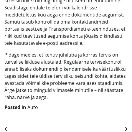
stressirohke toiming. Kõige olulisem on ennetamine.
Seadistage endale telefoni või kalendrisse
meeldetuletus kuu aega enne dokumentide aegumist.
Samuti tasub kontrollida oma kontaktandmeid
portaalis eesti.ee ja Transpordiameti e-teeninduses, et
riiklikud teavitused aegumise kohta jõuaksid kindlasti
teie kasutatavale e-posti aadressile.
Pidage meeles, et kehtiv juhiluba ja korras tervis on
turvalise liikluse alustalad. Regulaarne tervisekontroll
annab lisaks dokumendi pikendamisele ka väärtuslikku
tagasisidet teie üldise tervisliku seisundi kohta, aidates
avastada võimalikke probleeme varajases staadiumis.
Ärge jätke toiminguid viimasele minutile – nii säästate
raha, närve ja aega.
Posted in
Auto
Navigeerimine