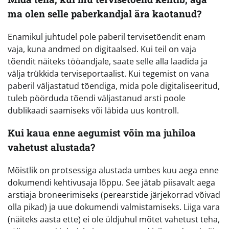
ma olen selle paberkandjal ära kaotanud?
Enamikul juhtudel pole paberil tervisetõendit enam
vaja, kuna andmed on digitaalsed. Kui teil on vaja
tõendit näiteks tööandjale, saate selle alla laadida ja
välja trükkida terviseportaalist. Kui tegemist on vana
paberil väljastatud tõendiga, mida pole digitaliseeritud,
tuleb pöörduda tõendi väljastanud arsti poole
dublikaadi saamiseks või läbida uus kontroll.
Kui kaua enne aegumist võin ma juhiloa
vahetust alustada?
Mõistlik on protsessiga alustada umbes kuu aega enne
dokumendi kehtivusaja lõppu. See jätab piisavalt aega
arstiaja broneerimiseks (perearstide järjekorrad võivad
olla pikad) ja uue dokumendi valmistamiseks. Liiga vara
(näiteks aasta ette) ei ole üldjuhul mõtet vahetust teha,