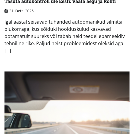
Tasuta autokontroll üle Eesti: vaata aegu ja kohti
31. Dets. 2025
Igal aastal seisavad tuhanded autoomanikud silmitsi
olukorraga, kus sõiduki hoolduskulud kasvavad
ootamatult suureks või tabab neid teedel ebameeldiv
tehniline rike. Paljud neist probleemidest oleksid aga
[…]