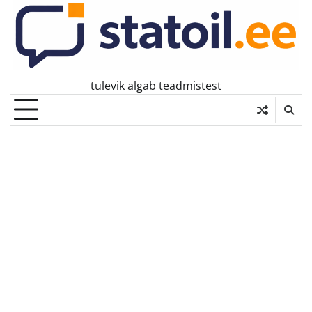
Skip
to
content
tulevik algab teadmistest