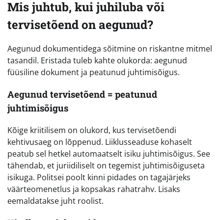
Mis juhtub, kui juhiluba või
tervisetõend on aegunud?
Aegunud dokumentidega sõitmine on riskantne mitmel
tasandil. Eristada tuleb kahte olukorda: aegunud
füüsiline dokument ja peatunud juhtimisõigus.
Aegunud tervisetõend = peatunud
juhtimisõigus
Kõige kriitilisem on olukord, kus tervisetõendi
kehtivusaeg on lõppenud. Liiklusseaduse kohaselt
peatub sel hetkel automaatselt isiku juhtimisõigus. See
tähendab, et juriidiliselt on tegemist juhtimisõiguseta
isikuga. Politsei poolt kinni pidades on tagajärjeks
väärteomenetlus ja kopsakas rahatrahv. Lisaks
eemaldatakse juht roolist.