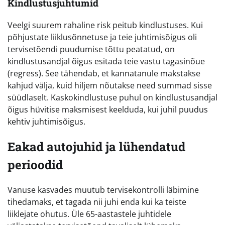
Kindlustusjuhtumid
Veelgi suurem rahaline risk peitub kindlustuses. Kui
põhjustate liiklusõnnetuse ja teie juhtimisõigus oli
tervisetõendi puudumise tõttu peatatud, on
kindlustusandjal õigus esitada teie vastu tagasinõue
(regress). See tähendab, et kannatanule makstakse
kahjud välja, kuid hiljem nõutakse need summad sisse
süüdlaselt. Kaskokindlustuse puhul on kindlustusandjal
õigus hüvitise maksmisest keelduda, kui juhil puudus
kehtiv juhtimisõigus.
Eakad autojuhid ja lühendatud
perioodid
Vanuse kasvades muutub tervisekontrolli läbimine
tihedamaks, et tagada nii juhi enda kui ka teiste
liiklejate ohutus. Üle 65-aastastele juhtidele