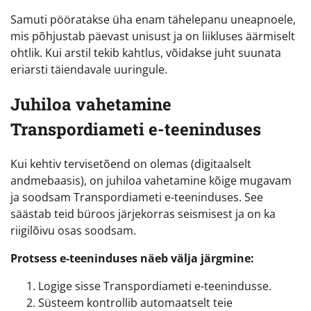
Samuti pööratakse üha enam tähelepanu uneapnoele,
mis põhjustab päevast unisust ja on liikluses äärmiselt
ohtlik. Kui arstil tekib kahtlus, võidakse juht suunata
eriarsti täiendavale uuringule.
Juhiloa vahetamine
Transpordiameti e-teeninduses
Kui kehtiv tervisetõend on olemas (digitaalselt
andmebaasis), on juhiloa vahetamine kõige mugavam
ja soodsam Transpordiameti e-teeninduses. See
säästab teid büroos järjekorras seismisest ja on ka
riigilõivu osas soodsam.
Protsess e-teeninduses näeb välja järgmine:
Logige sisse Transpordiameti e-teenindusse.
Süsteem kontrollib automaatselt teie