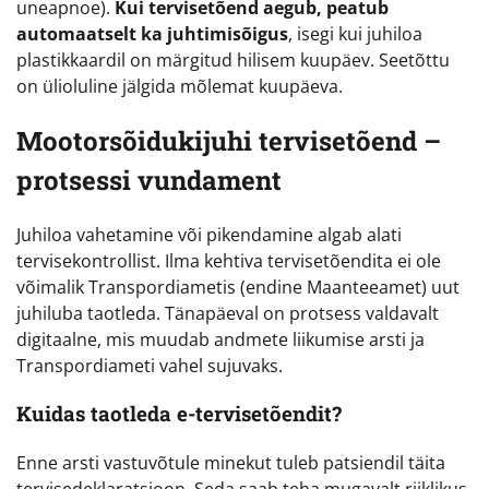
uneapnoe).
Kui tervisetõend aegub, peatub
automaatselt ka juhtimisõigus
, isegi kui juhiloa
plastikkaardil on märgitud hilisem kuupäev. Seetõttu
on ülioluline jälgida mõlemat kuupäeva.
Mootorsõidukijuhi tervisetõend –
protsessi vundament
Juhiloa vahetamine või pikendamine algab alati
tervisekontrollist. Ilma kehtiva tervisetõendita ei ole
võimalik Transpordiametis (endine Maanteeamet) uut
juhiluba taotleda. Tänapäeval on protsess valdavalt
digitaalne, mis muudab andmete liikumise arsti ja
Transpordiameti vahel sujuvaks.
Kuidas taotleda e-tervisetõendit?
Enne arsti vastuvõtule minekut tuleb patsiendil täita