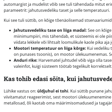
automargist ja mudelist võib see tuli tähendada mitut eri
parameetrit: jahutusvedeliku taset ja selle temperatuuri.
Kui see tuli süttib, on kõige tõenäolisemad stsenaariumid
Jahutusvedeliku tase on liiga madal:
See on kõige
miinimumpiiri, mis tähendab, et süsteemis ei ole pii
viidata lekkele või lihtsalt loomulikule kaole pika aja 
Mootori temperatuur on liiga kõrge:
Kui vedeliku t
on punases tsoonis), on mootor ülekuumenemas. See
Anduri rike:
Harvematel juhtudel võib viga olla tas
valeinfot, kuigi süsteem töötab tegelikult korrektselt
Kas tohib edasi sõita, kui jahutusvede
Lühike vastus on:
üldjuhul ei tohi
. Kui süttib punane jah
viivitamatut reageerimist, sest mootori ülekuumenemin
metallosad, õli kaotab oma määrimisomadused ja tagajärje