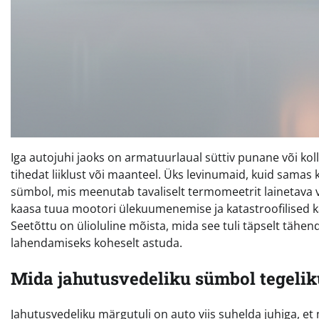
Iga autojuhi jaoks on armatuurlaual süttiv punane või kolla
tihedat liiklust või maanteel. Üks levinumaid, kuid samas
sümbol, mis meenutab tavaliselt termomeetrit lainetava ve
kaasa tuua mootori ülekuumenemise ja katastroofilised k
Seetõttu on ülioluline mõista, mida see tuli täpselt tähen
lahendamiseks koheselt astuda.
Mida jahutusvedeliku sümbol tegelik
Jahutusvedeliku märgutuli on auto viis suhelda juhiga, e