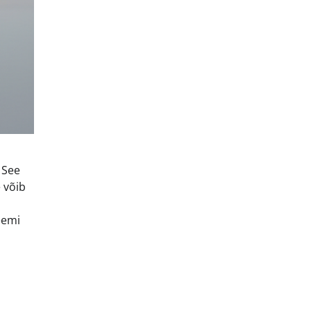
 See
 võib
eemi