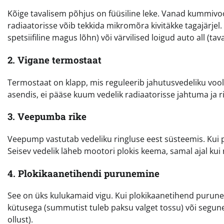
Kõige tavalisem põhjus on füüsiline leke. Vanad kummivoo
radiaatorisse võib tekkida mikromõra kivitäkke tagajärjel
spetsiifiline magus lõhn) või värvilised loigud auto all (tav
2. Vigane termostaat
Termostaat on klapp, mis reguleerib jahutusvedeliku voolu
asendis, ei pääse kuum vedelik radiaatorisse jahtuma ja 
3. Veepumba rike
Veepump vastutab vedeliku ringluse eest süsteemis. Kui p
Seisev vedelik läheb mootori plokis keema, samal ajal kui r
4. Plokikaanetihendi purunemine
See on üks kulukamaid vigu. Kui plokikaanetihend puruneb,
kütusega (summutist tuleb paksu valget tossu) või segun
ollust).