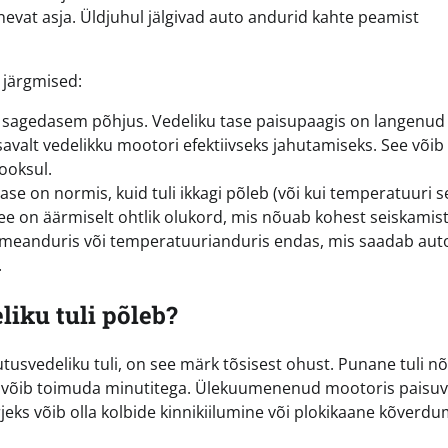
nevat asja. Üldjuhul jälgivad auto andurid kahte peamist
 järgmised:
 sagedasem põhjus. Vedeliku tase paisupaagis on langenud 
savalt vedelikku mootori efektiivseks jahutamiseks. See võib
jooksul.
ase on normis, kuid tuli ikkagi põleb (või kui temperatuuri s
 on äärmiselt ohtlik olukord, mis nõuab kohest seiskamist
emeanduris või temperatuurianduris endas, mis saadab auto
.
liku tuli põleb?
utusvedeliku tuli, on see märk tõsisest ohust. Punane tuli n
e võib toimuda minutitega. Ülekuumenenud mootoris paisu
ks võib olla kolbide kinnikiilumine või plokikaane kõverdu