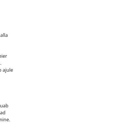
alla
eier
.
 ajule
õuab
vad
mine.