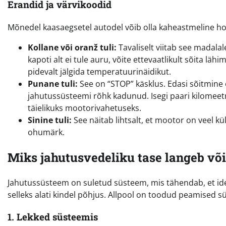
Erandid ja värvikoodid
Mõnedel kaasaegsetel autodel võib olla kaheastmeline h
Kollane või oranž tuli:
Tavaliselt viitab see madala
kapoti alt ei tule auru, võite ettevaatlikult sõita läh
pidevalt jälgida temperatuurinäidikut.
Punane tuli:
See on “STOP” käsklus. Edasi sõitmine 
jahutussüsteemi rõhk kadunud. Isegi paari kilomeet
täielikuks mootorivahetuseks.
Sinine tuli:
See näitab lihtsalt, et mootor on veel k
ohumärk.
Miks jahutusvedeliku tase langeb v
Jahutussüsteem on suletud süsteem, mis tähendab, et idea
selleks alati kindel põhjus. Allpool on toodud peamised s
1. Lekked süsteemis