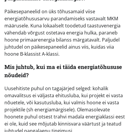
Päikesepaneelid on üks tõhusamaid viise
energiatõhususarvu parandamiseks vastavalt MKM
määrusele. Kuna lokaalselt toodetud taastuvenergia
vähendab võrgust ostetava energia hulka, paraneb
hoone primaarenergia bilanss märgatavalt. Paljudel
juhtudel on päikesepaneelid ainus viis, kuidas viia
hoone B-klassist A-klassi.
Mis juhtub, kui ma ei täida energiatõhususe
nõudeid?
Uusehitiste puhul on tagajärjed selged: kohalik
omavalitsus ei väljasta ehitusluba, kui projekt ei vasta
nõuetele, või kasutusluba, kui valmis hoone ei vasta
projektile (sh energiamärgisele). Olemasolevate
hoonete puhul otsest trahvi madala energiaklassi eest
ei ole, kuid see mõjutab kinnisvara väärtust ja teatud
juhtudel pangalaenu tingimusi.