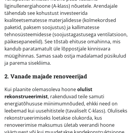
liginullenergiahoone (A-klass) nõuetele. Arendajale
tähendab see kohustust investeerida
kvaliteetsematesse materjalidesse (kolmekordsed
paketid, paksem soojustus) ja kallimatesse
tehnosüsteemidesse (soojustagastusega ventilatsioon,
päikesepaneelid). See tõstab ehituse omahinna, mis
kandub paratamatult üle lõppostjale kinnisvara
müügihinnas. Samas saab ostja madalamad püsikulud
ja parema sisekliima.
2. Vanade majade renoveerijad
Kui plaanite olemasoleva hoone
olulist
rekonstrueerimist
, rakenduvad teile samuti
energiatõhususe miinimumnõuded, ehkki need on
leebemad kui uusehitistele (tavaliselt C-klass). Oluliseks
rekonstrueerimiseks loetakse olukorda, kus
renoveerimise maksumus ületab veerandi hoone
väärtusest või kui muudetakse kandekonstruktsioone