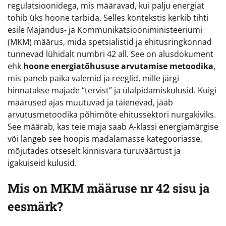
regulatsioonidega, mis määravad, kui palju energiat
tohib üks hoone tarbida. Selles kontekstis kerkib tihti
esile Majandus- ja Kommunikatsiooniministeeriumi
(MKM) määrus, mida spetsialistid ja ehitusringkonnad
tunnevad lühidalt numbri 42 all. See on alusdokument
ehk
hoone energiatõhususe arvutamise metoodika
,
mis paneb paika valemid ja reeglid, mille järgi
hinnatakse majade “tervist” ja ülalpidamiskulusid. Kuigi
määrused ajas muutuvad ja täienevad, jääb
arvutusmetoodika põhimõte ehitussektori nurgakiviks.
See määrab, kas teie maja saab A-klassi energiamärgise
või langeb see hoopis madalamasse kategooriasse,
mõjutades otseselt kinnisvara turuväärtust ja
igakuiseid kulusid.
Mis on MKM määruse nr 42 sisu ja
eesmärk?