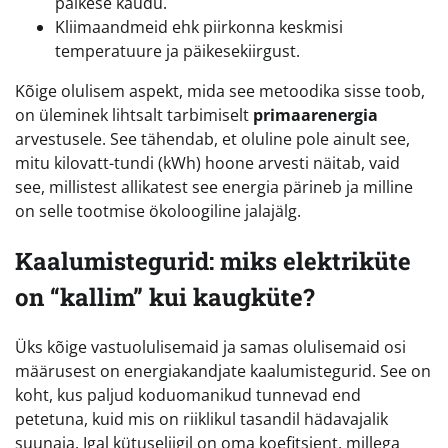
päikese kaudu.
Kliimaandmeid ehk piirkonna keskmisi
temperatuure ja päikesekiirgust.
Kõige olulisem aspekt, mida see metoodika sisse toob,
on üleminek lihtsalt tarbimiselt
primaarenergia
arvestusele. See tähendab, et oluline pole ainult see,
mitu kilovatt-tundi (kWh) hoone arvesti näitab, vaid
see, millistest allikatest see energia pärineb ja milline
on selle tootmise ökoloogiline jalajälg.
Kaalumistegurid: miks elektriküte
on “kallim” kui kaugküte?
Üks kõige vastuolulisemaid ja samas olulisemaid osi
määrusest on energiakandjate kaalumistegurid. See on
koht, kus paljud koduomanikud tunnevad end
petetuna, kuid mis on riiklikul tasandil hädavajalik
suunaja. Igal kütuseliigil on oma koefitsient, millega