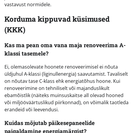
vastavust normidele.
Korduma kippuvad küsimused
(KKK)
Kas ma pean oma vana maja renoveerima A-
klassi tasemele?
Ei, olemasolevate hoonete renoveerimisel ei nõuta
üldjuhul A-klassi (liginullenergia) saavutamist. Tavaliselt
on nõutav tase C-klass ehk energiatõhus hoone. Kui
renoveerimine on tehniliselt või majanduslikult
ebamõistlik (näiteks muinsuskaitse all olevad hooned
või miljööväärtuslikud piirkonnad), on võimalik taotleda
erandeid või leevendusi.
Kuidas mõjutab päikesepaneelide
paigaldamine energiamärgist?