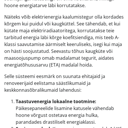
hoone energiatarve läbi korrutatakse.
Näiteks võib elektrienergia kaalumistegur olla kordades
kõrgem kui puidul või kaugküttel. See tähendab, et kui
kütate maja elektriradiaatoritega, korrutatakse teie
tarbitud energia läbi kõrge koefitsiendiga, mis teeb A-
klassi saavutamise äärmiselt keeruliseks, isegi kui maja
on hästi soojustatud. Seevastu tõhus kaugküte või
maasoojuspump omab madalamat tegurit, aidates
energiatõhususarvu (ETA) madalal hoida.
Selle süsteemi eesmärk on suunata ehitajaid ja
renoveerijaid eelistama säästlikumaid ja
keskkonnasõbralikumaid lahendusi:
Taastuvenergia lokaalne tootmine:
Päikesepaneelide lisamine katusele vähendab
hoone võrgust ostetava energia hulka,
parandades drastiliselt energiaklassi.