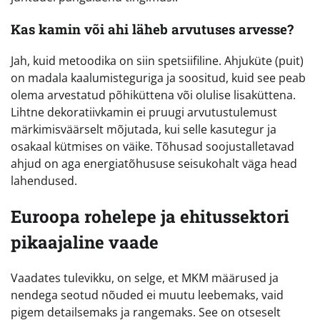
Kas kamin või ahi läheb arvutuses arvesse?
Jah, kuid metoodika on siin spetsiifiline. Ahjuküte (puit)
on madala kaalumisteguriga ja soositud, kuid see peab
olema arvestatud põhiküttena või olulise lisaküttena.
Lihtne dekoratiivkamin ei pruugi arvutustulemust
märkimisväärselt mõjutada, kui selle kasutegur ja
osakaal kütmises on väike. Tõhusad soojustalletavad
ahjud on aga energiatõhususe seisukohalt väga head
lahendused.
Euroopa rohelepe ja ehitussektori
pikaajaline vaade
Vaadates tulevikku, on selge, et MKM määrused ja
nendega seotud nõuded ei muutu leebemaks, vaid
pigem detailsemaks ja rangemaks. See on otseselt