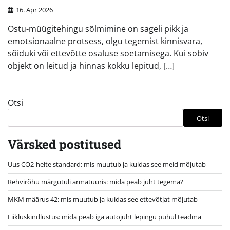
16. Apr 2026
Ostu-müügitehingu sõlmimine on sageli pikk ja
emotsionaalne protsess, olgu tegemist kinnisvara,
sõiduki või ettevõtte osaluse soetamisega. Kui sobiv
objekt on leitud ja hinnas kokku lepitud, […]
Otsi
Otsi
Värsked postitused
Uus CO2-heite standard: mis muutub ja kuidas see meid mõjutab
Rehvirõhu märgutuli armatuuris: mida peab juht tegema?
MKM määrus 42: mis muutub ja kuidas see ettevõtjat mõjutab
Liikluskindlustus: mida peab iga autojuht lepingu puhul teadma