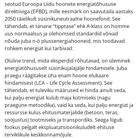
seotud Euroopa Liidu hoonete energiatõhususe
direktiiviga (EPBD), mille eesmärk on saavutada aastaks
2050 täielikult süsinikuneutraalne hoonefond. See
tähendab, et tänane “tipptase” ehk A-klass on homme
uus normaalsus ja ülehomsed standardid võivad
nõuda juba n-ö plussenergiahooneid, mis toodavad
rohkem energiat kui tarbivad.
Oluline trend, mida eksperdid rõhutavad, on üleminek
energiatõhususelt süsinikujalajälje hindamisele. Juba
praegu räägitakse üha enam hoone elukaare
hindamisest (LCA – Life Cycle Assessment). See
tähendab, et tuleviku määrused ei hinda ainult seda,
kui palju energiat kulub maja kütmiseks (nagu
praegune metoodika), vaid ka seda, kui palju energiat ja
ressursse kulus ehitusmaterjalide (betoon, teras,
soojustus) tootmiseks ja transpordiks. Seega liigub
fookus pelgalt ekspluatatsioonikuludelt ehituse
terviklikule keskkonnamõjule.