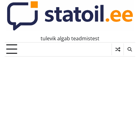
Skip
to
content
tulevik algab teadmistest