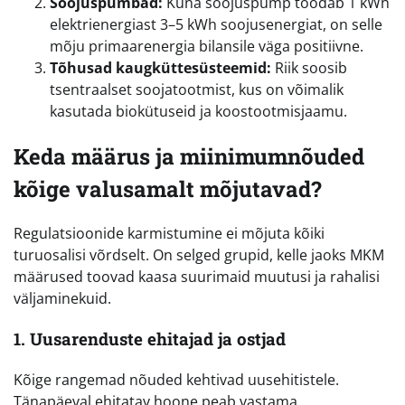
Soojuspumbad:
Kuna soojuspump toodab 1 kWh
elektrienergiast 3–5 kWh soojusenergiat, on selle
mõju primaarenergia bilansile väga positiivne.
Tõhusad kaugküttesüsteemid:
Riik soosib
tsentraalset soojatootmist, kus on võimalik
kasutada biokütuseid ja koostootmisjaamu.
Keda määrus ja miinimumnõuded
kõige valusamalt mõjutavad?
Regulatsioonide karmistumine ei mõjuta kõiki
turuosalisi võrdselt. On selged grupid, kelle jaoks MKM
määrused toovad kaasa suurimaid muutusi ja rahalisi
väljaminekuid.
1. Uusarenduste ehitajad ja ostjad
Kõige rangemad nõuded kehtivad uusehitistele.
Tänapäeval ehitatav hoone peab vastama