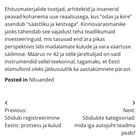
Ehitusmaterjalide tootjad, arhitektid ja insenerid
peavad kohanema uue reaalsusega, kus “odav ja kiire”
asendub “säästliku ja kestvaga”. Kinnisvaraomanike
jaoks tähendab see vajadust teha teadlikumaid
investeeringuid, mis tasuvad end ära pikas
perspektiivis läbi madalamate kulude ja vara väärtuse
säilimise. Määrus nr 42 ja selle järeltulijad on vaid
instrumendid sellel teekonnal, tagamaks, et Eesti
elamufond oleks jätkusuutlik ka aastakümnete pärast.
Posted in
Nõuanded
Navigeerimine
Previous:
Next:
Sõiduki registreerimine
Sõidukite kategooriad:
Eestis: protsess ja kulud
mida iga autojuht teadma
peab?