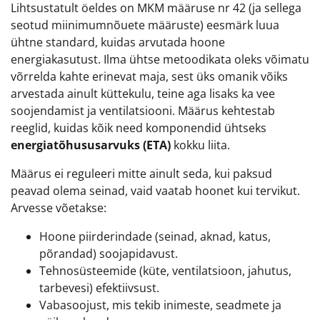
Lihtsustatult öeldes on MKM määruse nr 42 (ja sellega
seotud miinimumnõuete määruste) eesmärk luua
ühtne standard, kuidas arvutada hoone
energiakasutust. Ilma ühtse metoodikata oleks võimatu
võrrelda kahte erinevat maja, sest üks omanik võiks
arvestada ainult küttekulu, teine aga lisaks ka vee
soojendamist ja ventilatsiooni. Määrus kehtestab
reeglid, kuidas kõik need komponendid ühtseks
energiatõhususarvuks (ETA)
kokku liita.
Määrus ei reguleeri mitte ainult seda, kui paksud
peavad olema seinad, vaid vaatab hoonet kui tervikut.
Arvesse võetakse:
Hoone piirderindade (seinad, aknad, katus,
põrandad) soojapidavust.
Tehnosüsteemide (küte, ventilatsioon, jahutus,
tarbevesi) efektiivsust.
Vabasoojust, mis tekib inimeste, seadmete ja