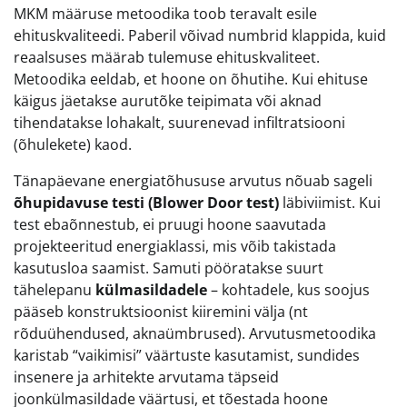
MKM määruse metoodika toob teravalt esile
ehituskvaliteedi. Paberil võivad numbrid klappida, kuid
reaalsuses määrab tulemuse ehituskvaliteet.
Metoodika eeldab, et hoone on õhutihe. Kui ehituse
käigus jäetakse aurutõke teipimata või aknad
tihendatakse lohakalt, suurenevad infiltratsiooni
(õhulekete) kaod.
Tänapäevane energiatõhususe arvutus nõuab sageli
õhupidavuse testi (Blower Door test)
läbiviimist. Kui
test ebaõnnestub, ei pruugi hoone saavutada
projekteeritud energiaklassi, mis võib takistada
kasutusloa saamist. Samuti pööratakse suurt
tähelepanu
külmasildadele
– kohtadele, kus soojus
pääseb konstruktsioonist kiiremini välja (nt
rõduühendused, aknaümbrused). Arvutusmetoodika
karistab “vaikimisi” väärtuste kasutamist, sundides
insenere ja arhitekte arvutama täpseid
joonkülmasildade väärtusi, et tõestada hoone