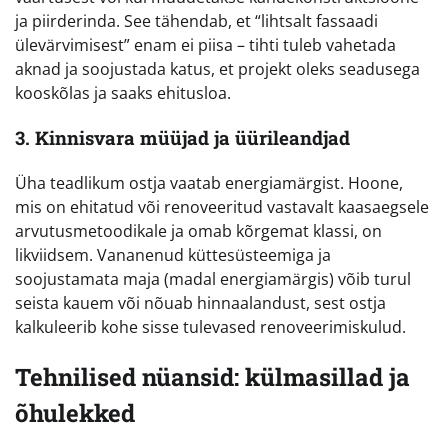
ja piirderinda. See tähendab, et “lihtsalt fassaadi
ülevärvimisest” enam ei piisa – tihti tuleb vahetada
aknad ja soojustada katus, et projekt oleks seadusega
kooskõlas ja saaks ehitusloa.
3. Kinnisvara müüjad ja üürileandjad
Üha teadlikum ostja vaatab energiamärgist. Hoone,
mis on ehitatud või renoveeritud vastavalt kaasaegsele
arvutusmetoodikale ja omab kõrgemat klassi, on
likviidsem. Vananenud küttesüsteemiga ja
soojustamata maja (madal energiamärgis) võib turul
seista kauem või nõuab hinnaalandust, sest ostja
kalkuleerib kohe sisse tulevased renoveerimiskulud.
Tehnilised nüansid: külmasillad ja
õhulekked