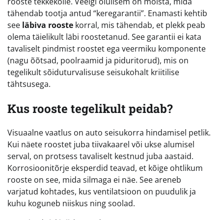
rooste tekkekolle. Veelgi olulisem on mõista, mida
tähendab tootja antud “keregarantii”. Enamasti kehtib
see
läbiva rooste
korral, mis tähendab, et plekk peab
olema täielikult läbi roostetanud. See garantii ei kata
tavaliselt pindmist roostet ega veermiku komponente
(nagu õõtsad, poolraamid ja piduritorud), mis on
tegelikult sõiduturvalisuse seisukohalt kriitilise
tähtsusega.
Kus rooste tegelikult peidab?
Visuaalne vaatlus on auto seisukorra hindamisel petlik.
Kui näete roostet juba tiivakaarel või ukse alumisel
serval, on protsess tavaliselt kestnud juba aastaid.
Korrosioonitõrje eksperdid teavad, et kõige ohtlikum
rooste on see, mida silmaga ei näe. See areneb
varjatud kohtades, kus ventilatsioon on puudulik ja
kuhu koguneb niiskus ning soolad.