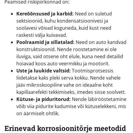
Peamised riskipiirkonnad on:
Kereõõnsused ja karbid:
Need on suletud
sektsioonid, kuhu kondensatsioonivesi ja
soolavesi võivad koguneda, kuid kust need
raskesti välja kuivavad.
Poolraamid ja sillatalad:
Need on auto kandvad
konstruktsioonid. Nende roostetamine ei ole
iluviga, vaid otsene oht elule, kuna need detailid
hoiavad koos auto veermikku ja mootorit.
Uste ja luukide valtsid:
Tootmisprotsessis
liidetakse kaks pleki serva kokku. Nende vahele
jääv mikroskoopiline vahe on ideaalne koht
kapillaarefekti tekkimiseks, imedes sisse soolvett.
Kütuse- ja piduritorud:
Nende läbirööstetamine
võib viia pidurite kadumise või kütuselekkeni, mis
on äärmiselt ohtlik.
Erinevad korrosioonitõrje meetodid