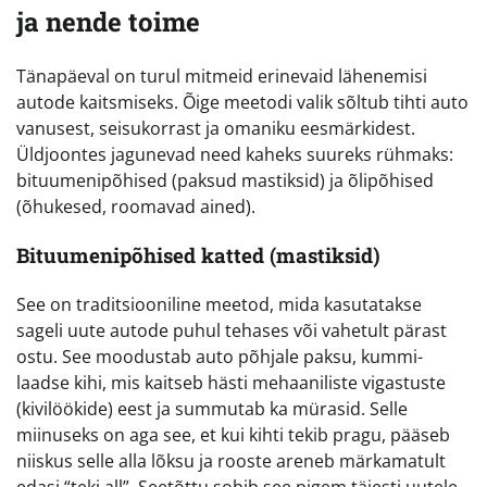
ja nende toime
Tänapäeval on turul mitmeid erinevaid lähenemisi
autode kaitsmiseks. Õige meetodi valik sõltub tihti auto
vanusest, seisukorrast ja omaniku eesmärkidest.
Üldjoontes jagunevad need kaheks suureks rühmaks:
bituumenipõhised (paksud mastiksid) ja õlipõhised
(õhukesed, roomavad ained).
Bituumenipõhised katted (mastiksid)
See on traditsiooniline meetod, mida kasutatakse
sageli uute autode puhul tehases või vahetult pärast
ostu. See moodustab auto põhjale paksu, kummi-
laadse kihi, mis kaitseb hästi mehaaniliste vigastuste
(kivilöökide) eest ja summutab ka mürasid. Selle
miinuseks on aga see, et kui kihti tekib pragu, pääseb
niiskus selle alla lõksu ja rooste areneb märkamatult
edasi “teki all”. Seetõttu sobib see pigem täiesti uutele,