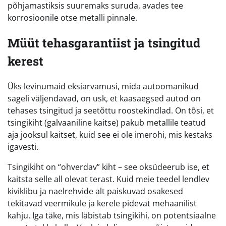
põhjamastiksis suuremaks suruda, avades tee
korrosioonile otse metalli pinnale.
Müüt tehasgarantiist ja tsingitud
kerest
Üks levinumaid eksiarvamusi, mida autoomanikud
sageli väljendavad, on usk, et kaasaegsed autod on
tehases tsingitud ja seetõttu roostekindlad. On tõsi, et
tsingikiht (galvaaniline kaitse) pakub metallile teatud
aja jooksul kaitset, kuid see ei ole imerohi, mis kestaks
igavesti.
Tsingikiht on “ohverdav” kiht – see oksüdeerub ise, et
kaitsta selle all olevat terast. Kuid meie teedel lendlev
kiviklibu ja naelrehvide alt paiskuvad osakesed
tekitavad veermikule ja kerele pidevat mehaanilist
kahju. Iga täke, mis läbistab tsingikihi, on potentsiaalne