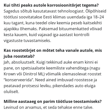
Kui tihti peaks autole korrosioonitõrjet tegema?
Sagedus sõltub kasutatavast tehnoloogiast. Õlipõhiseid
töötlusi soovitatakse Eesti kliimas uuendada iga 18–24
kuu tagant, kuna teedel olev keemia peseb kaitsekihti
ajapikku õhemaks. Paksemad bituumenkatted võivad
kesta kauem, kuid vajavad iga-aastast kontrolli
vigastuste tuvastamiseks.
Kas roostetõrjet on mõtet teha vanale autole, mis
juba roostetab?
Jah, absoluutselt. Kuigi tekkinud auke enam kinni ei
pane, on spetsiaalsete keemiliste vahenditega (nagu
Krown või Dinitrol ML) võimalik olemasolevat roostet
“konserveerida”. Need ained imbuvad roostesse ja
peatavad protsessi leviku, pikendades auto eluiga
oluliselt.
Milline aastaaeg on parim töötluse teostamiseks?
Levinud on arvamus, et seda tehakse enne talve.