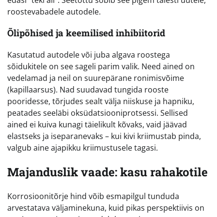
roostevabadele autodele.
Õlipõhised ja keemilised inhibiitorid
Kasutatud autodele või juba algava roostega
sõidukitele on see sageli parim valik. Need ained on
vedelamad ja neil on suurepärane ronimisvõime
(kapillaarsus). Nad suudavad tungida rooste
pooridesse, tõrjudes sealt välja niiskuse ja hapniku,
peatades seeläbi oksüdatsiooniprotsessi. Sellised
ained ei kuiva kunagi täielikult kõvaks, vaid jäävad
elastseks ja iseparanevaks – kui kivi kriimustab pinda,
valgub aine ajapikku kriimustusele tagasi.
Majanduslik vaade: kasu rahakotile
Korrosioonitõrje hind võib esmapilgul tunduda
arvestatava väljaminekuna, kuid pikas perspektiivis on