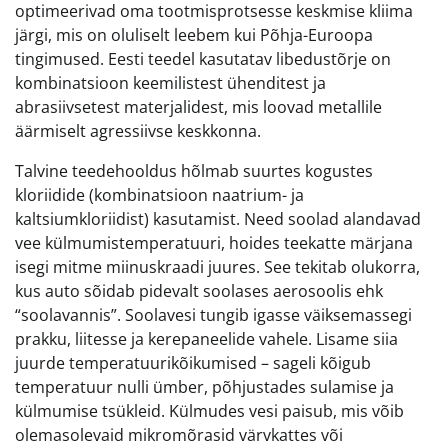
optimeerivad oma tootmisprotsesse keskmise kliima
järgi, mis on oluliselt leebem kui Põhja-Euroopa
tingimused. Eesti teedel kasutatav libedustõrje on
kombinatsioon keemilistest ühenditest ja
abrasiivsetest materjalidest, mis loovad metallile
äärmiselt agressiivse keskkonna.
Talvine teedehooldus hõlmab suurtes kogustes
kloriidide (kombinatsioon naatrium- ja
kaltsiumkloriidist) kasutamist. Need soolad alandavad
vee külmumistemperatuuri, hoides teekatte märjana
isegi mitme miinuskraadi juures. See tekitab olukorra,
kus auto sõidab pidevalt soolases aerosoolis ehk
“soolavannis”. Soolavesi tungib igasse väiksemassegi
prakku, liitesse ja kerepaneelide vahele. Lisame siia
juurde temperatuurikõikumised – sageli kõigub
temperatuur nulli ümber, põhjustades sulamise ja
külmumise tsükleid. Külmudes vesi paisub, mis võib
olemasolevaid mikromõrasid värvkattes või