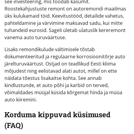
see investeering, mis toodab kasumit.
Roostekahjustuste remont on autoremondi maailmas
üks kulukamaid töid. Keevitustööd, detailide vahetus,
pahteldamine ja värvimine maksavad sadu, kui mitte
tuhandeid eurosid. Sageli ületab ulatuslik kereremont
vanema auto turuväärtuse.
Lisaks remondikulude vältimisele tõstab
dokumenteeritud ja regulaarne korrosioonitõrje auto
järelturuväärtust. Ostjad on teadlikud Eesti kliima
mõjudest ning eelistavad alati autot, millel on ette
näidata tõestus lisakaitse kohta. See annab
kindlustunde, et auto põhi ja karbid on terved,
võimaldades müüjal küsida kõrgemat hinda ja müüa
auto kiiremini.
Korduma kippuvad küsimused
(FAQ)