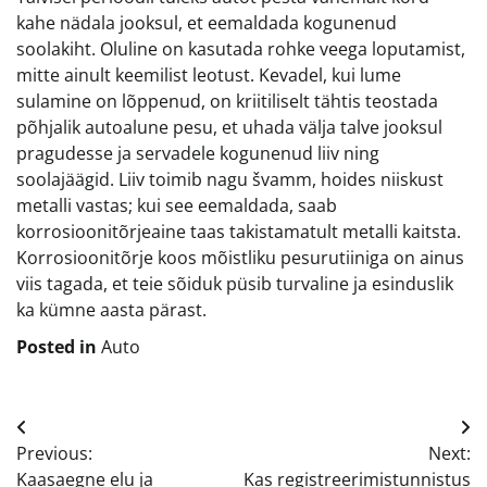
kahe nädala jooksul, et eemaldada kogunenud
soolakiht. Oluline on kasutada rohke veega loputamist,
mitte ainult keemilist leotust. Kevadel, kui lume
sulamine on lõppenud, on kriitiliselt tähtis teostada
põhjalik autoalune pesu, et uhada välja talve jooksul
pragudesse ja servadele kogunenud liiv ning
soolajäägid. Liiv toimib nagu švamm, hoides niiskust
metalli vastas; kui see eemaldada, saab
korrosioonitõrjeaine taas takistamatult metalli kaitsta.
Korrosioonitõrje koos mõistliku pesurutiiniga on ainus
viis tagada, et teie sõiduk püsib turvaline ja esinduslik
ka kümne aasta pärast.
Posted in
Auto
Navigeerimine
Previous:
Next:
Kaasaegne elu ja
Kas registreerimistunnistus