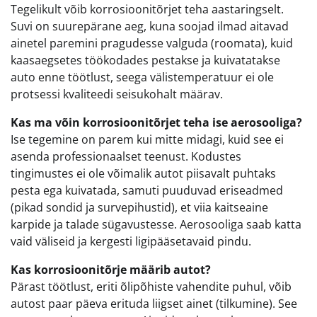
Tegelikult võib korrosioonitõrjet teha aastaringselt.
Suvi on suurepärane aeg, kuna soojad ilmad aitavad
ainetel paremini pragudesse valguda (roomata), kuid
kaasaegsetes töökodades pestakse ja kuivatatakse
auto enne töötlust, seega välistemperatuur ei ole
protsessi kvaliteedi seisukohalt määrav.
Kas ma võin korrosioonitõrjet teha ise aerosooliga?
Ise tegemine on parem kui mitte midagi, kuid see ei
asenda professionaalset teenust. Kodustes
tingimustes ei ole võimalik autot piisavalt puhtaks
pesta ega kuivatada, samuti puuduvad eriseadmed
(pikad sondid ja survepihustid), et viia kaitseaine
karpide ja talade sügavustesse. Aerosooliga saab katta
vaid väliseid ja kergesti ligipääsetavaid pindu.
Kas korrosioonitõrje määrib autot?
Pärast töötlust, eriti õlipõhiste vahendite puhul, võib
autost paar päeva erituda liigset ainet (tilkumine). See