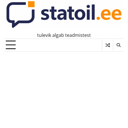
Skip
to
content
tulevik algab teadmistest