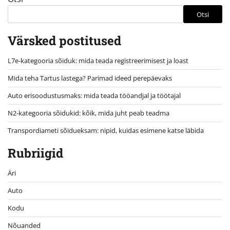
Otsi
Värsked postitused
L7e-kategooria sõiduk: mida teada registreerimisest ja loast
Mida teha Tartus lastega? Parimad ideed perepäevaks
Auto erisoodustusmaks: mida teada tööandjal ja töötajal
N2-kategooria sõidukid: kõik, mida juht peab teadma
Transpordiameti sõidueksam: nipid, kuidas esimene katse läbida
Rubriigid
Äri
Auto
Kodu
Nõuanded