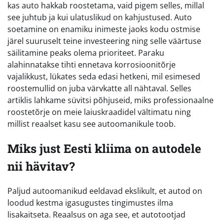
kas auto hakkab roostetama, vaid pigem selles, millal
see juhtub ja kui ulatuslikud on kahjustused. Auto
soetamine on enamiku inimeste jaoks kodu ostmise
järel suuruselt teine investeering ning selle väärtuse
säilitamine peaks olema prioriteet. Paraku
alahinnatakse tihti ennetava korrosioonitõrje
vajalikkust, lükates seda edasi hetkeni, mil esimesed
roostemullid on juba värvkatte all nähtaval. Selles
artiklis lahkame süvitsi põhjuseid, miks professionaalne
roostetõrje on meie laiuskraadidel vältimatu ning
millist reaalset kasu see autoomanikule toob.
Miks just Eesti kliima on autodele
nii hävitav?
Paljud autoomanikud eeldavad ekslikult, et autod on
loodud kestma igasugustes tingimustes ilma
lisakaitseta. Reaalsus on aga see, et autotootjad