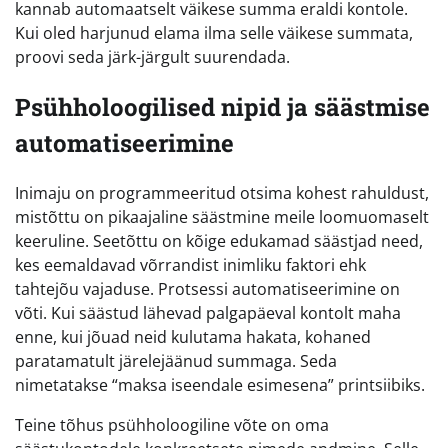
kannab automaatselt väikese summa eraldi kontole.
Kui oled harjunud elama ilma selle väikese summata,
proovi seda järk-järgult suurendada.
Psühholoogilised nipid ja säästmise
automatiseerimine
Inimaju on programmeeritud otsima kohest rahuldust,
mistõttu on pikaajaline säästmine meile loomuomaselt
keeruline. Seetõttu on kõige edukamad säästjad need,
kes eemaldavad võrrandist inimliku faktori ehk
tahtejõu vajaduse. Protsessi automatiseerimine on
võti. Kui säästud lähevad palgapäeval kontolt maha
enne, kui jõuad neid kulutama hakata, kohaned
paratamatult järelejäänud summaga. Seda
nimetatakse “maksa iseendale esimesena” printsiibiks.
Teine tõhus psühholoogiline võte on oma