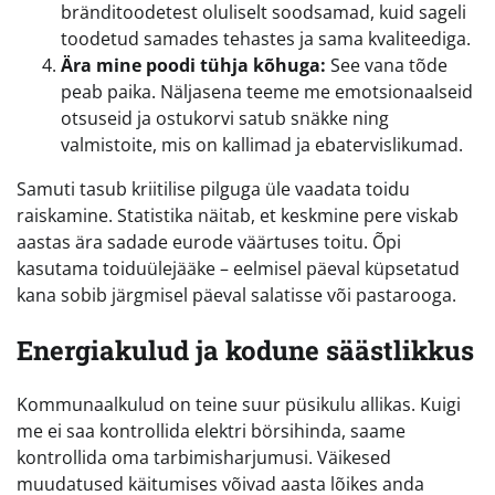
bränditoodetest oluliselt soodsamad, kuid sageli
toodetud samades tehastes ja sama kvaliteediga.
Ära mine poodi tühja kõhuga:
See vana tõde
peab paika. Näljasena teeme me emotsionaalseid
otsuseid ja ostukorvi satub snäkke ning
valmistoite, mis on kallimad ja ebatervislikumad.
Samuti tasub kriitilise pilguga üle vaadata toidu
raiskamine. Statistika näitab, et keskmine pere viskab
aastas ära sadade eurode väärtuses toitu. Õpi
kasutama toiduülejääke – eelmisel päeval küpsetatud
kana sobib järgmisel päeval salatisse või pastarooga.
Energiakulud ja kodune säästlikkus
Kommunaalkulud on teine suur püsikulu allikas. Kuigi
me ei saa kontrollida elektri börsihinda, saame
kontrollida oma tarbimisharjumusi. Väikesed
muudatused käitumises võivad aasta lõikes anda