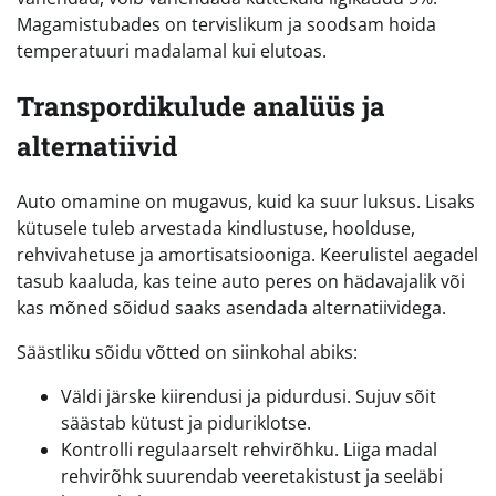
Magamistubades on tervislikum ja soodsam hoida
temperatuuri madalamal kui elutoas.
Transpordikulude analüüs ja
alternatiivid
Auto omamine on mugavus, kuid ka suur luksus. Lisaks
kütusele tuleb arvestada kindlustuse, hoolduse,
rehvivahetuse ja amortisatsiooniga. Keerulistel aegadel
tasub kaaluda, kas teine auto peres on hädavajalik või
kas mõned sõidud saaks asendada alternatiividega.
Säästliku sõidu võtted on siinkohal abiks:
Väldi järske kiirendusi ja pidurdusi. Sujuv sõit
säästab kütust ja piduriklotse.
Kontrolli regulaarselt rehvirõhku. Liiga madal
rehvirõhk suurendab veeretakistust ja seeläbi