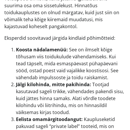
suurima osa oma sissetulekust. Hinnatõus
toidukauplustes on olnud märgatav, kuid just siin on
võimalik teha kõige kiiremaid muudatusi, mis
kajastuvad koheselt pangakontol.
Eksperdid soovitavad järgida kindlaid põhimõtteid:
Koosta nädalamenüü:
See on ilmselt kõige
tõhusam viis toidukulude vähendamiseks. Kui
tead täpselt, mida esmaspäevast pühapäevani
sööd, ostad poest vaid vajalikke koostisosi. See
vähendab impulssoste ja toidu raiskamist.
Jälgi kilohinda, mitte pakihinda:
Tootjad
kasutavad sageli trikke, vähendades pakendi sisu,
kuid jättes hinna samaks. Alati võrdle toodete
kilohindu või liitrihindu, mis on hinnasildil
väiksemas kirjas toodud.
Eelista omamärgitoodangut:
Kaupluseketid
pakuvad sageli “private label” tooteid, mis on