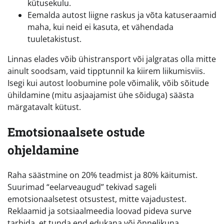
kütusekulu.
Eemalda autost liigne raskus ja võta katuseraamid
maha, kui neid ei kasuta, et vähendada
tuuletakistust.
Linnas elades võib ühistransport või jalgratas olla mitte
ainult soodsam, vaid tipptunnil ka kiirem liikumisviis.
Isegi kui autost loobumine pole võimalik, võib sõitude
ühildamine (mitu asjaajamist ühe sõiduga) säästa
märgatavalt kütust.
Emotsionaalsete ostude
ohjeldamine
Raha säästmine on 20% teadmist ja 80% käitumist.
Suurimad “eelarveaugud” tekivad sageli
emotsionaalsetest otsustest, mitte vajadustest.
Reklaamid ja sotsiaalmeedia loovad pideva surve
tarbida, et tunda end edukana või õnnelikuna.