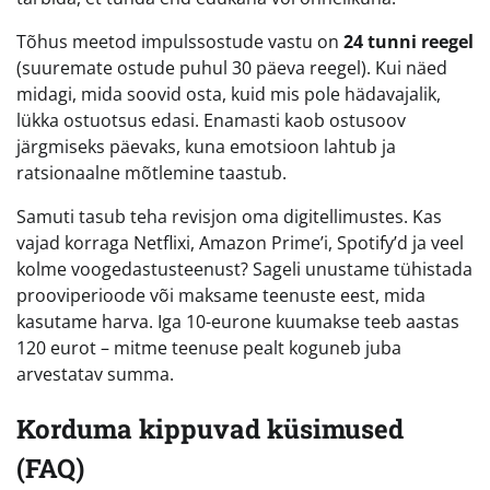
Tõhus meetod impulssostude vastu on
24 tunni reegel
(suuremate ostude puhul 30 päeva reegel). Kui näed
midagi, mida soovid osta, kuid mis pole hädavajalik,
lükka ostuotsus edasi. Enamasti kaob ostusoov
järgmiseks päevaks, kuna emotsioon lahtub ja
ratsionaalne mõtlemine taastub.
Samuti tasub teha revisjon oma digitellimustes. Kas
vajad korraga Netflixi, Amazon Prime’i, Spotify’d ja veel
kolme voogedastusteenust? Sageli unustame tühistada
prooviperioode või maksame teenuste eest, mida
kasutame harva. Iga 10-eurone kuumakse teeb aastas
120 eurot – mitme teenuse pealt koguneb juba
arvestatav summa.
Korduma kippuvad küsimused
(FAQ)