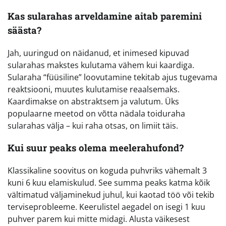
Kas sularahas arveldamine aitab paremini
säästa?
Jah, uuringud on näidanud, et inimesed kipuvad
sularahas makstes kulutama vähem kui kaardiga.
Sularaha “füüsiline” loovutamine tekitab ajus tugevama
reaktsiooni, muutes kulutamise reaalsemaks.
Kaardimakse on abstraktsem ja valutum. Üks
populaarne meetod on võtta nädala toiduraha
sularahas välja – kui raha otsas, on limiit täis.
Kui suur peaks olema meelerahufond?
Klassikaline soovitus on koguda puhvriks vähemalt 3
kuni 6 kuu elamiskulud. See summa peaks katma kõik
vältimatud väljaminekud juhul, kui kaotad töö või tekib
terviseprobleeme. Keerulistel aegadel on isegi 1 kuu
puhver parem kui mitte midagi. Alusta väikesest