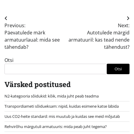
Navigeerimine
Previous:
Next:
Päevatulede märk
Autotulede märgid
armatuurlaual: mida see
armatuuril: kas tead nende
tähendab?
tähendust?
Otsi
Otsi
Värsked postitused
N2-kategooria sõidukid: kõik, mida juht peab teadma
Transpordiameti sõidueksam: nipid, kuidas esimene katse läbida
Uus CO2-heite standard: mis muutub ja kuidas see meid mõjutab
Rehvirõhu märgutuli armatuuris: mida peab juht tegema?