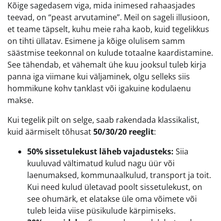
Kõige sagedasem viga, mida inimesed rahaasjades
teevad, on “peast arvutamine”. Meil on sageli illusioon,
et teame täpselt, kuhu meie raha kaob, kuid tegelikkus
on tihti üllatav. Esimene ja kõige olulisem samm
säästmise teekonnal on kulude totaalne kaardistamine.
See tähendab, et vähemalt ühe kuu jooksul tuleb kirja
panna iga viimane kui väljaminek, olgu selleks siis
hommikune kohv tanklast või igakuine kodulaenu
makse.
Kui tegelik pilt on selge, saab rakendada klassikalist,
kuid äärmiselt tõhusat
50/30/20 reeglit
:
50% sissetulekust läheb vajadusteks:
Siia
kuuluvad vältimatud kulud nagu üür või
laenumaksed, kommunaalkulud, transport ja toit.
Kui need kulud ületavad poolt sissetulekust, on
see ohumärk, et elatakse üle oma võimete või
tuleb leida viise püsikulude kärpimiseks.