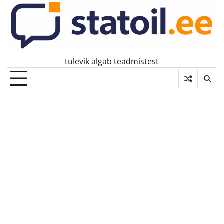
Skip
to
content
tulevik algab teadmistest