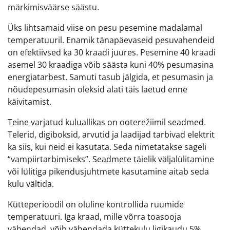
märkimisväärse säästu.
Üks lihtsamaid viise on pesu pesemine madalamal
temperatuuril. Enamik tänapäevaseid pesuvahendeid
on efektiivsed ka 30 kraadi juures. Pesemine 40 kraadi
asemel 30 kraadiga võib säästa kuni 40% pesumasina
energiatarbest. Samuti tasub jälgida, et pesumasin ja
nõudepesumasin oleksid alati täis laetud enne
käivitamist.
Teine varjatud kuluallikas on ooterežiimil seadmed.
Telerid, digiboksid, arvutid ja laadijad tarbivad elektrit
ka siis, kui neid ei kasutata. Seda nimetatakse sageli
“vampiirtarbimiseks”. Seadmete täielik väljalülitamine
või lülitiga pikendusjuhtmete kasutamine aitab seda
kulu vältida.
Kütteperioodil on oluline kontrollida ruumide
temperatuuri. Iga kraad, mille võrra toasooja
vähendad, võib vähendada küttekulu ligikaudu 5%.