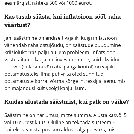
eesmärgist, näiteks 500 või 1000 eurot.
Kas tasub säästa, kui inflatsioon sööb raha
väärtust?
Jah, säästmine on endiselt vajalik. Kuigi inflatsioon
vähendab raha ostujõudu, on säästude puudumine
kriisiolukorras palju hullem probleem. Inflatsiooni
vastu aitab pikaajaline investeerimine, kuid likviidne
puhver (sularaha või raha pangakontol) on vajalik
ootamatusteks. Ilma puhvrita oled sunnitud
ootamatuste korral võtma kõrge intressiga laenu, mis
on majanduslikult veelgi kahjulikum.
Kuidas alustada säästmist, kui palk on väike?
Säästmine on harjumus, mitte summa. Alusta kasvõi 5
või 10 eurost kuus. Oluline on tekitada süsteem –
näiteks seadista püsikorraldus palgapäevaks, mis