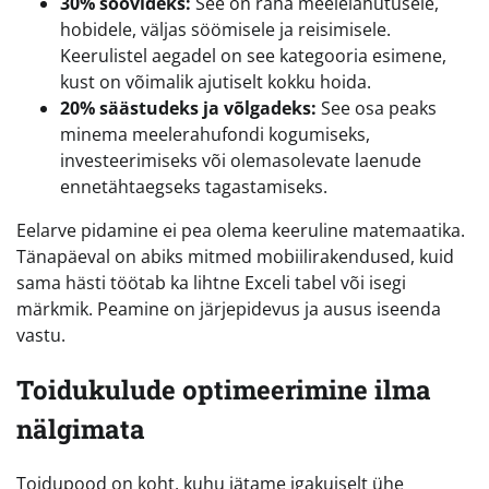
30% soovideks:
See on raha meelelahutusele,
hobidele, väljas söömisele ja reisimisele.
Keerulistel aegadel on see kategooria esimene,
kust on võimalik ajutiselt kokku hoida.
20% säästudeks ja võlgadeks:
See osa peaks
minema meelerahufondi kogumiseks,
investeerimiseks või olemasolevate laenude
ennetähtaegseks tagastamiseks.
Eelarve pidamine ei pea olema keeruline matemaatika.
Tänapäeval on abiks mitmed mobiilirakendused, kuid
sama hästi töötab ka lihtne Exceli tabel või isegi
märkmik. Peamine on järjepidevus ja ausus iseenda
vastu.
Toidukulude optimeerimine ilma
nälgimata
Toidupood on koht, kuhu jätame igakuiselt ühe