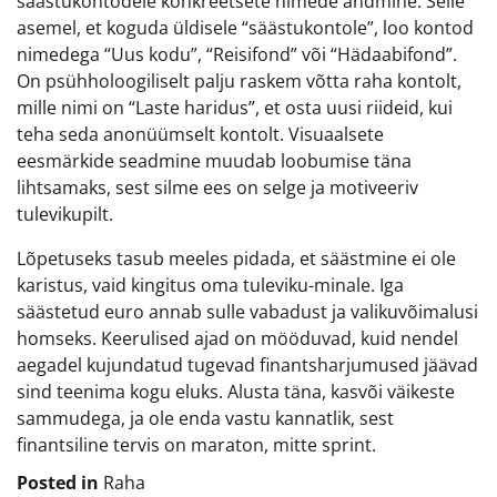
säästukontodele konkreetsete nimede andmine. Selle
asemel, et koguda üldisele “säästukontole”, loo kontod
nimedega “Uus kodu”, “Reisifond” või “Hädaabifond”.
On psühholoogiliselt palju raskem võtta raha kontolt,
mille nimi on “Laste haridus”, et osta uusi riideid, kui
teha seda anonüümselt kontolt. Visuaalsete
eesmärkide seadmine muudab loobumise täna
lihtsamaks, sest silme ees on selge ja motiveeriv
tulevikupilt.
Lõpetuseks tasub meeles pidada, et säästmine ei ole
karistus, vaid kingitus oma tuleviku-minale. Iga
säästetud euro annab sulle vabadust ja valikuvõimalusi
homseks. Keerulised ajad on mööduvad, kuid nendel
aegadel kujundatud tugevad finantsharjumused jäävad
sind teenima kogu eluks. Alusta täna, kasvõi väikeste
sammudega, ja ole enda vastu kannatlik, sest
finantsiline tervis on maraton, mitte sprint.
Posted in
Raha