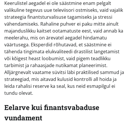
Keerulistel aegadel ei ole säästmine enam pelgalt
valikuline tegevus uue televiisori ostmiseks, vaid vajalik
strateegia finantsturvalisuse tagamiseks ja stressi
vähendamiseks. Rahaline puhver ei paku mitte ainult
majanduslikku kaitset ootamatuste eest, vaid annab ka
meelerahu, mis on ärevatel aegadel hindamatu
väärtusega. Eksperdid rõhutavad, et säästmine ei
tähenda tingimata elukvaliteedi drastilist langetamist
või kõigest heast loobumist, vaid pigem teadlikku
tarbimist ja rahaasjade nutikamat planeerimist.
Alljärgnevalt vaatame süvitsi läbi praktilised sammud ja
strateegiad, mis aitavad kulusid kontrolli all hoida ja
leida rahalisi reserve ka seal, kus neid esmapilgul ei
tundu olevat.
Eelarve kui finantsvabaduse
vundament