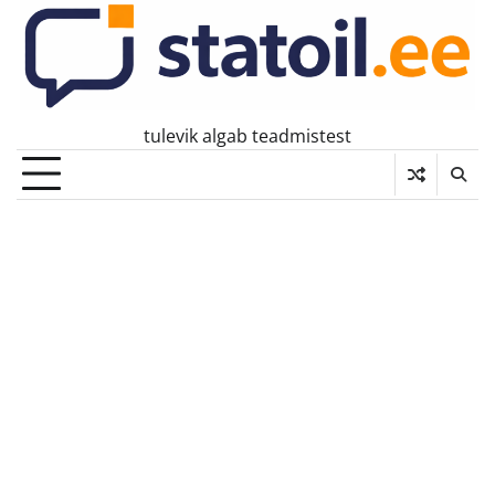
Skip
to
content
tulevik algab teadmistest