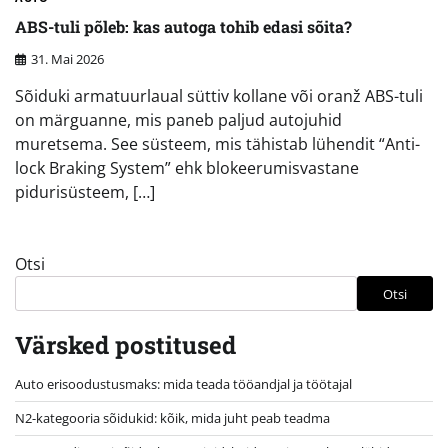
ABS-tuli põleb: kas autoga tohib edasi sõita?
31. Mai 2026
Sõiduki armatuurlaual süttiv kollane või oranž ABS-tuli
on märguanne, mis paneb paljud autojuhid
muretsema. See süsteem, mis tähistab lühendit “Anti-
lock Braking System” ehk blokeerumisvastane
pidurisüsteem, […]
Otsi
Otsi
Värsked postitused
Auto erisoodustusmaks: mida teada tööandjal ja töötajal
N2-kategooria sõidukid: kõik, mida juht peab teadma