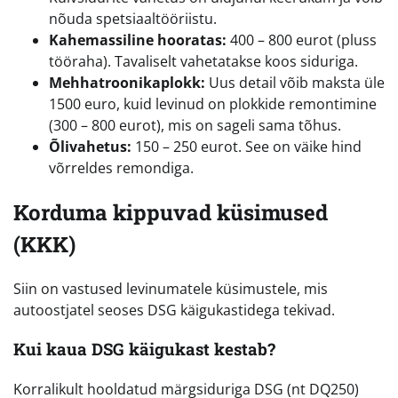
nõuda spetsiaaltööriistu.
Kahemassiline hooratas:
400 – 800 eurot (pluss
tööraha). Tavaliselt vahetatakse koos siduriga.
Mehhatroonikaplokk:
Uus detail võib maksta üle
1500 euro, kuid levinud on plokkide remontimine
(300 – 800 eurot), mis on sageli sama tõhus.
Õlivahetus:
150 – 250 eurot. See on väike hind
võrreldes remondiga.
Korduma kippuvad küsimused
(KKK)
Siin on vastused levinumatele küsimustele, mis
autoostjatel seoses DSG käigukastidega tekivad.
Kui kaua DSG käigukast kestab?
Korralikult hooldatud märgsiduriga DSG (nt DQ250)