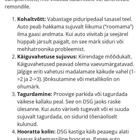
remondile.
Kohaltvõtt:
Vabastage piduripedaal tasasel teel.
Auto peab hakkama sujuvalt liikuma (“roomama”)
ilma gaasi andmata. Kui auto viivitab ja seejärel
hüppab järsult paigalt, on see märk siduri või
mehhatroonika probleemist.
Käiguvahetuse sujuvus:
Kiirendage mõõdukalt.
Käiguvahetused peavad olema vaevumärgatavad.
Jälgige eriti vahetusi madalamate käikude vahel (1-
>2 ja 2->3). Jõnksutamine või metallikolin on
ohumärk.
Tagurdamine:
Proovige parkida või tagurdada
väikese kallaku peal. See on DSG jaoks raske
ülesanne. Kui auto väriseb tugevalt või ei suuda
sujuvalt tagurdada, on sidurid tõenäoliselt
kulunud.
Hooratta kolin:
DSG kastiga käib peaaegu alati
kaasas kahemassiline hooratas. Pange auto