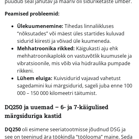
puudub seal jahutav ja määriv õli siduriketaste ümber.
Peamised probleemid:
Ülekuumenemine:
Tihedas linnaliikluses
“nõksutades” või mäest üles startides kuluvad
sidurid kiiresti ja võivad üle kuumeneda.
Mehhatroonika rikked:
Käigukasti aju ehk
mehhatroonikaplokk on vastuvõtlik kuumusele ja
vibratsioonile, mis võib viia hüdraulika pumpade
rikkeni.
Lühem eluiga:
Kuivsidurid vajavad vahetust
sagedamini kui märgsidurid, sageli juba enne 100
000 – 150 000 kilomeetri täitumist.
DQ250 ja uuemad – 6- ja 7-käigulised
märgsiduriga kastid
DQ250
oli esimene seeriatootmisse jõudnud DSG ja
see on teeninud ära töökindla “töölooma” maine. Seda