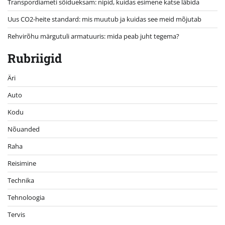
Transpordiameti sõidueksam: nipid, kuidas esimene katse läbida
Uus CO2-heite standard: mis muutub ja kuidas see meid mõjutab
Rehvirõhu märgutuli armatuuris: mida peab juht tegema?
Rubriigid
Äri
Auto
Kodu
Nõuanded
Raha
Reisimine
Technika
Tehnoloogia
Tervis