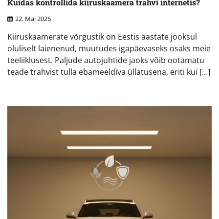
Kuidas kontrollida kiiruskaamera trahvi internetis?
22. Mai 2026
Kiiruskaamerate võrgustik on Eestis aastate jooksul
oluliselt laienenud, muutudes igapäevaseks osaks meie
teeliiklusest. Paljude autojuhtide jaoks võib ootamatu
teade trahvist tulla ebameeldiva üllatusena, eriti kui […]