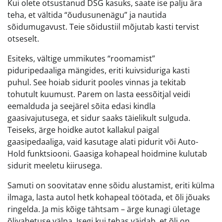
Kui olete otsustanud DSG kasuks, saate ise palju ära
teha, et vältida “õudusunenägu” ja nautida
sõidumugavust. Teie sõidustiil mõjutab kasti tervist
otseselt.
Esiteks, vältige ummikutes “roomamist”
piduripedaaliga mängides, eriti kuivsiduriga kasti
puhul. See hoiab sidurit pooles vinnas ja tekitab
tohutult kuumust. Parem on lasta eessõitjal veidi
eemalduda ja seejärel sõita edasi kindla
gaasivajutusega, et sidur saaks täielikult sulguda.
Teiseks, ärge hoidke autot kallakul paigal
gaasipedaaliga, vaid kasutage alati pidurit või Auto-
Hold funktsiooni. Gaasiga kohapeal hoidmine kulutab
sidurit meeletu kiirusega.
Samuti on soovitatav enne sõidu alustamist, eriti külma
ilmaga, lasta autol hetk kohapeal töötada, et õli jõuaks
ringelda. Ja mis kõige tähtsam – ärge kunagi ületage
õlivahetuse välpa. Isegi kui tehas väidab, et õli on