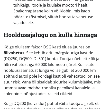
tühikäigul tööle ja kuulake mootori häält.
Ebakorrapärane kolin või klobin, mis kaob
pöörete tõstmisel, viitab hooratta vahetuse
vajadusele.
Hooldusajalugu on kulla hinnaga
Kõige olulisem faktor DSG kasti eluea juures on
õlivahetus
. See kehtib eriti märgsiduriga kastide
(DQ250, DQ500, DL501) kohta. Tootja näeb ette õli ja
filtri vahetust iga 60 000 kilomeetri järel. Kui leiate
hooldusraamatust lünga või selgub, et 200 000 km
sõitnud autol pole kordagi kastiõli vahetatud, on see
suur risk. Vana õli sisaldab sidurite kulumisjääke, mis
ummistavad mehhatroonika peenikesi kanaleid ja
solenoide, põhjustades kalleid rikkeid.
Kuigi DQ200 (kuivsidur) puhul väitis tootja algselt, et