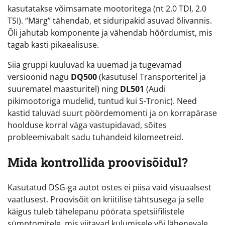
kasutatakse võimsamate mootoritega (nt 2.0 TDI, 2.0
TSI). “Märg” tähendab, et siduripakid asuvad õlivannis.
Õli jahutab komponente ja vähendab hõõrdumist, mis
tagab kasti pikaealisuse.
Siia gruppi kuuluvad ka uuemad ja tugevamad
versioonid nagu
DQ500
(kasutusel Transporteritel ja
suurematel maasturitel) ning
DL501
(Audi
pikimootoriga mudelid, tuntud kui S-Tronic). Need
kastid taluvad suurt pöördemomenti ja on korrapärase
hoolduse korral väga vastupidavad, sõites
probleemivabalt sadu tuhandeid kilomeetreid.
Mida kontrollida proovisõidul?
Kasutatud DSG-ga autot ostes ei piisa vaid visuaalsest
vaatlusest. Proovisõit on kriitilise tähtsusega ja selle
käigus tuleb tähelepanu pöörata spetsiifilistele
sümptomitele, mis viitavad kulumisele või lähenevale