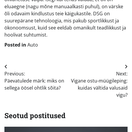
eluaegne (nagu mõne manuaalkasti puhul), on värske
õli odavaim kindlustus teie käigukastile. DSG on
suurepärane tehnoloogia, mis pakub sportlikkust ja
ökonoomsust, kuid see eeldab omanikult teadlikkust ja
hoolivat suhtumist.
Posted in
Auto
Navigeerimine
Previous:
Next:
Päevatulede märk: miks on
Vigane ostu-müügileping:
sellega öösel ohtlik sõita?
kuidas vältida valusaid
vigu?
Seotud postitused