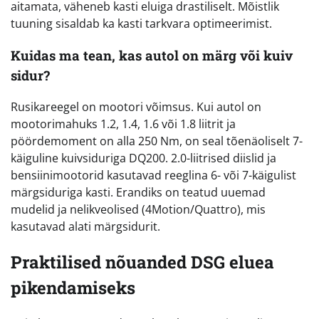
aitamata, väheneb kasti eluiga drastiliselt. Mõistlik
tuuning sisaldab ka kasti tarkvara optimeerimist.
Kuidas ma tean, kas autol on märg või kuiv
sidur?
Rusikareegel on mootori võimsus. Kui autol on
mootorimahuks 1.2, 1.4, 1.6 või 1.8 liitrit ja
pöördemoment on alla 250 Nm, on seal tõenäoliselt 7-
käiguline kuivsiduriga DQ200. 2.0-liitrised diislid ja
bensiinimootorid kasutavad reeglina 6- või 7-käigulist
märgsiduriga kasti. Erandiks on teatud uuemad
mudelid ja nelikveolised (4Motion/Quattro), mis
kasutavad alati märgsidurit.
Praktilised nõuanded DSG eluea
pikendamiseks