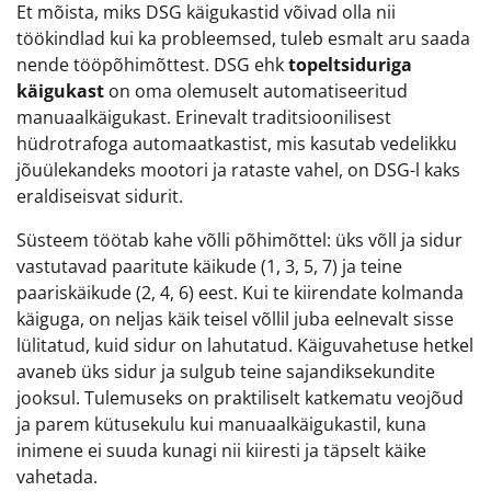
Et mõista, miks DSG käigukastid võivad olla nii
töökindlad kui ka probleemsed, tuleb esmalt aru saada
nende tööpõhimõttest. DSG ehk
topeltsiduriga
käigukast
on oma olemuselt automatiseeritud
manuaalkäigukast. Erinevalt traditsioonilisest
hüdrotrafoga automaatkastist, mis kasutab vedelikku
jõuülekandeks mootori ja rataste vahel, on DSG-l kaks
eraldiseisvat sidurit.
Süsteem töötab kahe võlli põhimõttel: üks võll ja sidur
vastutavad paaritute käikude (1, 3, 5, 7) ja teine
paariskäikude (2, 4, 6) eest. Kui te kiirendate kolmanda
käiguga, on neljas käik teisel võllil juba eelnevalt sisse
lülitatud, kuid sidur on lahutatud. Käiguvahetuse hetkel
avaneb üks sidur ja sulgub teine sajandiksekundite
jooksul. Tulemuseks on praktiliselt katkematu veojõud
ja parem kütusekulu kui manuaalkäigukastil, kuna
inimene ei suuda kunagi nii kiiresti ja täpselt käike
vahetada.