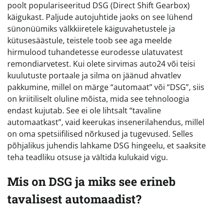
poolt populariseeritud DSG (Direct Shift Gearbox)
käigukast. Paljude autojuhtide jaoks on see lühend
sünonüümiks välkkiiretele käiguvahetustele ja
kütusesäästule, teistele toob see aga meelde
hirmulood tuhandetesse eurodesse ulatuvatest
remondiarvetest. Kui olete sirvimas auto24 või teisi
kuulutuste portaale ja silma on jäänud ahvatlev
pakkumine, millel on märge “automaat” või “DSG”, siis
on kriitiliselt oluline mõista, mida see tehnoloogia
endast kujutab. See ei ole lihtsalt “tavaline
automaatkast”, vaid keerukas insenerilahendus, millel
on oma spetsiifilised nõrkused ja tugevused. Selles
põhjalikus juhendis lahkame DSG hingeelu, et saaksite
teha teadliku otsuse ja vältida kulukaid vigu.
Mis on DSG ja miks see erineb
tavalisest automaadist?