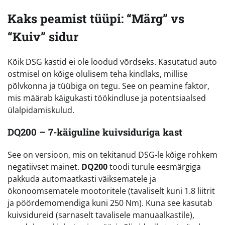
Kaks peamist tüüpi: “Märg” vs
“Kuiv” sidur
Kõik DSG kastid ei ole loodud võrdseks. Kasutatud auto
ostmisel on kõige olulisem teha kindlaks, millise
põlvkonna ja tüübiga on tegu. See on peamine faktor,
mis määrab käigukasti töökindluse ja potentsiaalsed
ülalpidamiskulud.
DQ200 – 7-käiguline kuivsiduriga kast
See on versioon, mis on tekitanud DSG-le kõige rohkem
negatiivset mainet.
DQ200
toodi turule eesmärgiga
pakkuda automaatkasti väiksematele ja
ökonoomsematele mootoritele (tavaliselt kuni 1.8 liitrit
ja pöördemomendiga kuni 250 Nm). Kuna see kasutab
kuivsidureid (sarnaselt tavalisele manuaalkastile),