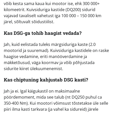
võib kesta sama kaua kui mootor ise, ehk 300 000+
kilomeetrit. Kuivsiduriga kastide (DQ200) sidurid
vajavad tavaliselt vahetust iga 100 000 – 150 000 km
järel, sõltuvalt sõidustiilist.
Kas DSG-ga tohib haagist vedada?
Jah, kuid eelistada tuleks märgsiduriga kaste (2.0
mootorid ja suuremad). Kuivsiduriga kastidele on raske
haagise vedamine, eriti manööverdamine ja
mäkketõusud, väga koormav ja võib põhjustada
sidurite kiiret ülekuumenemist.
Kas chiptuning kahjustab DSG kasti?
Jah ja ei. Igal käigukastil on maksimaalne
pöördemoment, mida see talub (nt DQ250 puhul ca
350-400 Nm). Kui mootori võimsust tõstetakse üle selle
piiri ilma kasti tarkvara (ja vahel ka sidureid) järele