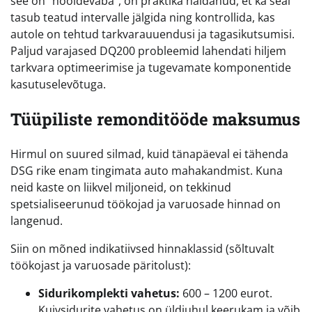
see on “hooldevaba”, on praktika näidanud, et ka seal
tasub teatud intervalle jälgida ning kontrollida, kas
autole on tehtud tarkvarauuendusi ja tagasikutsumisi.
Paljud varajased DQ200 probleemid lahendati hiljem
tarkvara optimeerimise ja tugevamate komponentide
kasutuselevõtuga.
Tüüpiliste remonditööde maksumus
Hirmul on suured silmad, kuid tänapäeval ei tähenda
DSG rike enam tingimata auto mahakandmist. Kuna
neid kaste on liikvel miljoneid, on tekkinud
spetsialiseerunud töökojad ja varuosade hinnad on
langenud.
Siin on mõned indikatiivsed hinnaklassid (sõltuvalt
töökojast ja varuosade päritolust):
Sidurikomplekti vahetus:
600 – 1200 eurot.
Kuivsidurite vahetus on üldjuhul keerukam ja võib